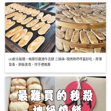
(4)新北板橋。梅華珍鹿港牛舌餅.三姊妹~現烤熱呼呼最好吃，厚薄
皆香，銅板美食、伴手禮推薦