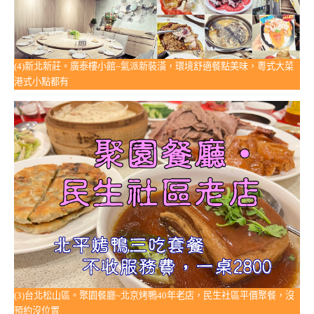
(4)新北新莊。廣泰樓小館~氣派新裝潢，環境舒適餐點美味，粵式大菜
港式小點都有
(3)台北松山區。聚園餐廳~北京烤鴨40年老店，民生社區平價聚餐，沒
預約沒位置