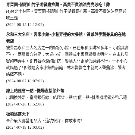
青菜園~陽明山竹子湖餐廳推薦。高貴不貴油油亮亮必吃土雞
(4)台北士林區。青菜園~陽明山竹子湖餐廳推薦。高貴不貴油油亮亮必
吃土雞
(2024-08-15 12:12:02)
永和三大名店。客家小館~小巷弄裡的大餐館，質感與手藝兼具的在地
老店
被譽為永和三大名店之一的客家小館，已在永和深耕20多年。 小館其實
不小，兩層樓含包廂；大桌小桌、團體或小家庭聚餐皆適合。 在永和隱
密的巷弄中，卻有著極深的庭院；餐廳大門更是低調到不行，一不小心
就錯過了! 但繞過客家小館的前庭，林木鬱鬱之中就聞人聲鼎沸，饕客
絡繹不絕。
(2024-08-07 18:07:02)
線上結匯省一點!~機場直接領外幣
出國換外幣，臺灣銀行線上結匯省一點!方便一點~桃園機場領外幣示範
(2024-07-26 13:52:06)
板橋逐露天下
全台最大露營用品店，這坑很深，你敢來嗎?
(2024-07-19 12:03:02)