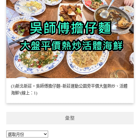
(3)新北新莊。吳師傅擔仔麵~新莊運動公園旁平價大盤熱炒、活體
海鮮!(線上：1)
彙整
彙