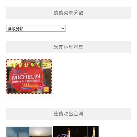
整
鴨鴨菜單分類
鴨
鴨
菜
米其林星星集
單
分
類
雙鴨吃出台灣