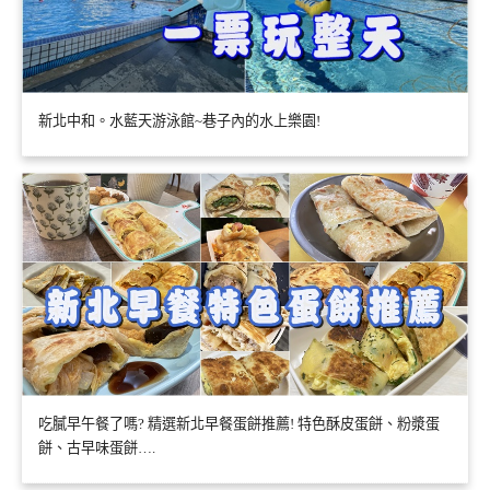
新北中和。水藍天游泳館~巷子內的水上樂園!
吃膩早午餐了嗎? 精選新北早餐蛋餅推薦! 特色酥皮蛋餅、粉漿蛋
餅、古早味蛋餅….