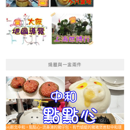
燒臘與一盅兩件
(4)新北中和。點點心~流鼻涕的豬仔包、有竹蜻蜓的豬豬煲進駐中和環