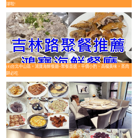
球啦!
(4)台北中山區。鴻寶海鮮餐廳~聚餐首選，平價小酌、高檔美味，蒸肉
餅必吃