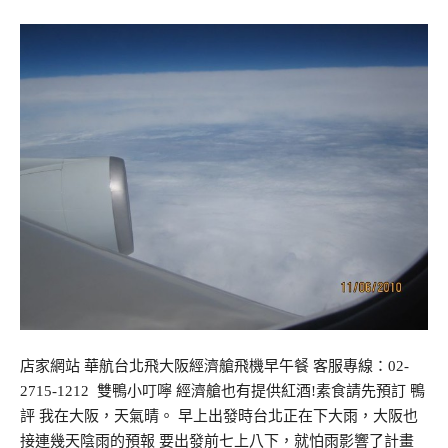
店家網站 華航台北飛大阪經濟艙飛機早午餐 客服專線：02-
2715-1212 雙鴨小叮嚀 經濟艙也有提供紅酒!素食請先預訂 鴨
評 我在大阪，天氣晴。 早上出發時台北正在下大雨，大阪也
接連幾天陰雨的預報 要出發前七上八下，就怕雨影響了計畫