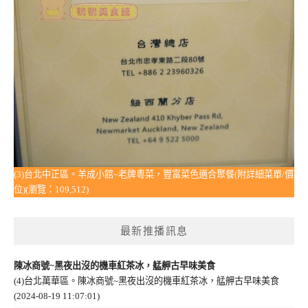
(3)台北中正區。羊成小館~老牌粵菜，豐富菜色適合聚餐(附詳細菜單/價
位)(瀏覽：109,512)
最新推播訊息
陳冰商號~黑夜出沒的機車紅茶冰，艋舺古早味美食
(4)台北萬華區。陳冰商號~黑夜出沒的機車紅茶冰，艋舺古早味美食
(2024-08-19 11:07:01)