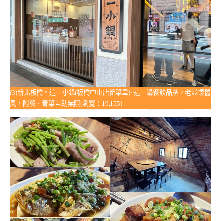
(3)新北板橋。這一小鍋(板橋中山店新菜單)~這一鍋餐飲品牌，老派懷舊
風，附餐、青菜自助無限(瀏覽：19,155)