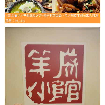
(4)新北萬里。三姐妹農家樂~預約制無菜單，最天然費工的家常大料理
(瀏覽：26,232)