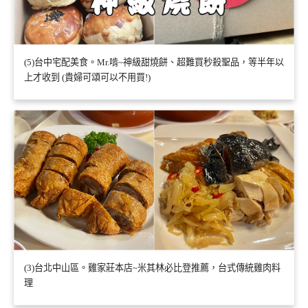
(5)台中宅配美食。Mr.啃~神級甜燒餅、超難買秒殺聖品，等半年以
上才收到 (貴婦可頌可以不用買!)
(3)台北中山區。雞家莊本店~米其林必比登推薦，台式傳統雞肉料
理