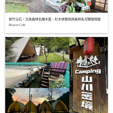
新竹尖石。北角森林包棟木屋、杉木林營地與森林系河狸咖啡館
Beaver Cafe