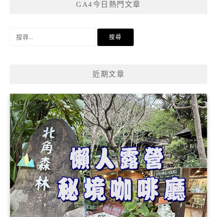
GA4今日熱門文章
搜
尋
關
鍵
近期文章
字: