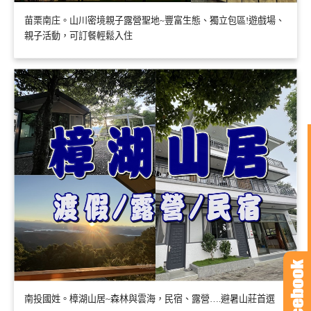
苗栗南庄。山川密境親子露營聖地~豐富生態、獨立包區!遊戲場、
親子活動，可訂餐輕鬆入住
南投國姓。樟湖山居~森林與雲海，民宿、露營….避暑山莊首選