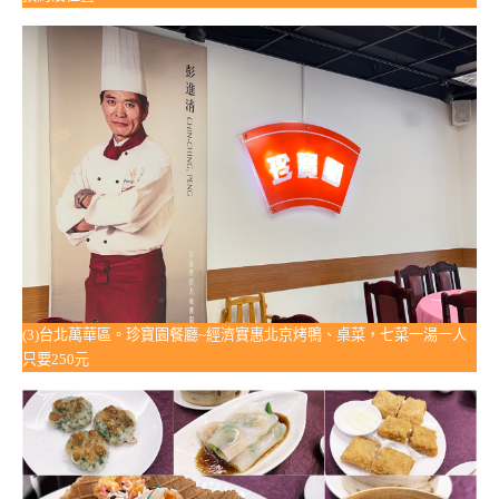
(3)台北萬華區。珍寶園餐廳~經濟實惠北京烤鴨、桌菜，七菜一湯一人
只要250元