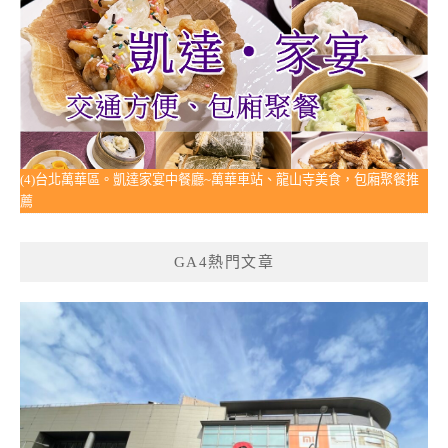
(4)台北萬華區。凱達家宴中餐廳~萬華車站、龍山寺美食，包廂聚餐推
薦
GA4熱門文章