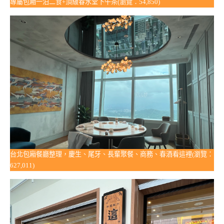
專屬包廂一泊二食+頂級春水堂下午茶(瀏覽：54,850)
台北包廂餐廳整理，慶生、尾牙、長輩聚餐、商務、春酒看這裡(瀏覽：
627,011)