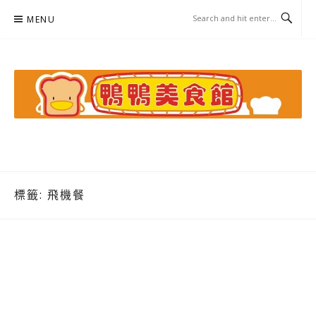
Skip
MENU
to
content
鴨鴨美食館
美食/旅遊/米其林親子資料收集
標籤:
飛機餐