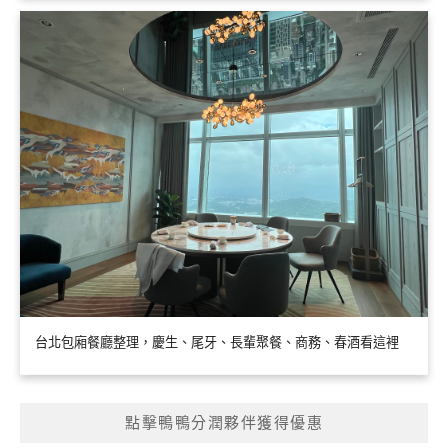
台北包廂餐廳整理，慶生、尾牙、長輩聚餐、商務、春酒看這裡
點擊鴨鴨分潤夥伴獲得優惠