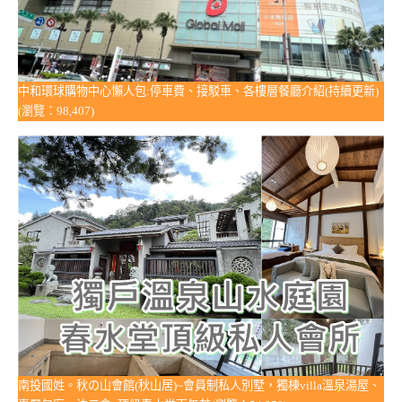
中和環球購物中心懶人包:停車費、接駁車、各樓層餐廳介紹(持續更新)
(瀏覽：98,407)
南投國姓。秋の山會館(秋山居)~會員制私人別墅，獨棟villa溫泉湯屋、