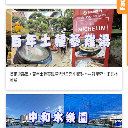
首爾忠路區。百年土種蔘雞湯백년토종삼계탕~本村韓屋旁、米其林
推薦