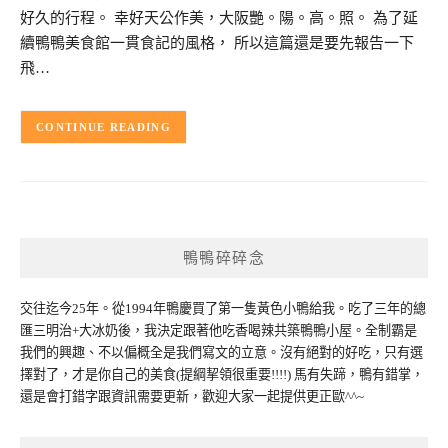
好久的行程。 幸好天公作美，大阪艷。陽。高。照。 為了延
續鴨鴨美食館一貫食記的風格， 所以這篇還是要先報告一下
飛…
CONTINUE READING
鴨鴨碎碎念
交往迄今25年。從1994年鴨慶買了第一隻黃色小鴨給我。吃了三年的總
匯三明治+大冰奶後，我決定跟著他吃香喝辣共築鴨鴨小屋。全制霸是
我們的興趣、不以偏概全是我們寫文的立意。沒有絕對的好吃，只有選
擇對了，才是你自己的美食(提綱挈領很重要!!!!) 馬有失蹄，鴨有錯掌，
還是會打錯字跟資訊需要更新，歡迎大家一起提供更正歐^^~