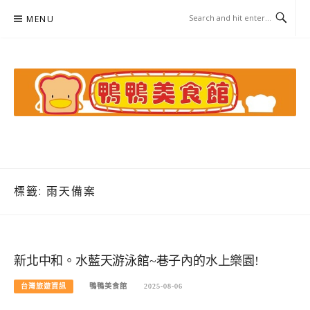
Skip
MENU
to
content
鴨鴨美食館
美食/旅遊/米其林親子資料收集
標籤:
雨天備案
新北中和。水藍天游泳館~巷子內的水上樂園!
台灣旅遊資訊
鴨鴨美食館
2025-08-06