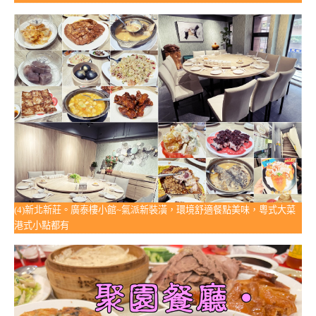
(4)新北新莊。廣泰樓小館~氣派新裝潢，環境舒適餐點美味，粵式大菜
港式小點都有