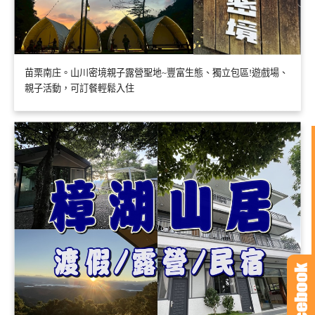
苗栗南庄。山川密境親子露營聖地~豐富生態、獨立包區!遊戲場、
親子活動，可訂餐輕鬆入住