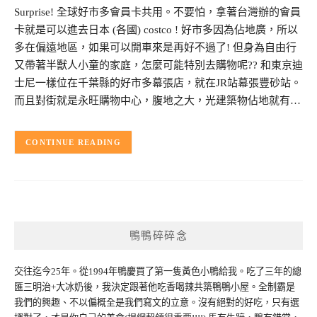
Surprise! 全球好市多會員卡共用。不要怕，拿著台灣辦的會員
卡就是可以進去日本 (各國) costco ! 好市多因為佔地廣，所以
多在偏遠地區，如果可以開車來是再好不過了! 但身為自由行
又帶著半獸人小童的家庭，怎麼可能特別去購物呢?? 和東京迪
士尼一樣位在千葉縣的好市多幕張店，就在JR站幕張豐砂站。
而且對街就是永旺購物中心，腹地之大，光建築物佔地就有…
CONTINUE READING
鴨鴨碎碎念
交往迄今25年。從1994年鴨慶買了第一隻黃色小鴨給我。吃了三年的總
匯三明治+大冰奶後，我決定跟著他吃香喝辣共築鴨鴨小屋。全制霸是
我們的興趣、不以偏概全是我們寫文的立意。沒有絕對的好吃，只有選