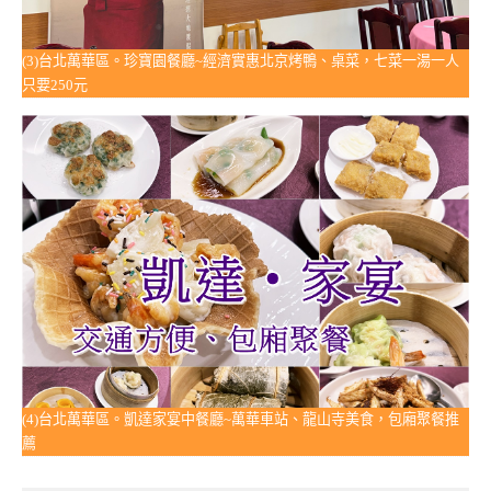
(3)台北萬華區。珍寶園餐廳~經濟實惠北京烤鴨、桌菜，七菜一湯一人
只要250元
(4)台北萬華區。凱達家宴中餐廳~萬華車站、龍山寺美食，包廂聚餐推
薦