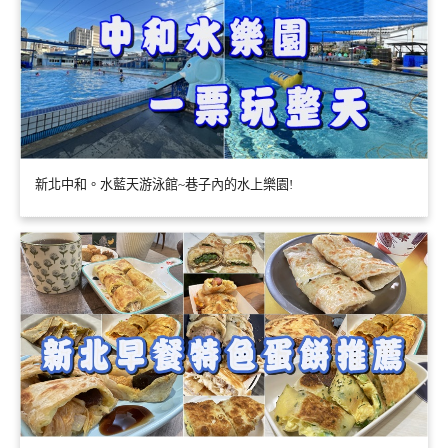
新北中和。水藍天游泳館~巷子內的水上樂園!