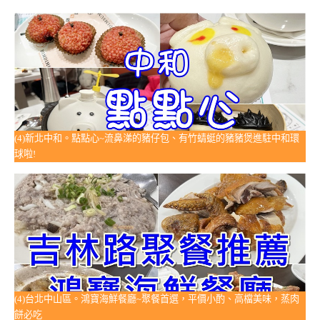
(4)新北中和。點點心~流鼻涕的豬仔包、有竹蜻蜓的豬豬煲進駐中和環
球啦!
(4)台北中山區。鴻寶海鮮餐廳~聚餐首選，平價小酌、高檔美味，蒸肉
餅必吃