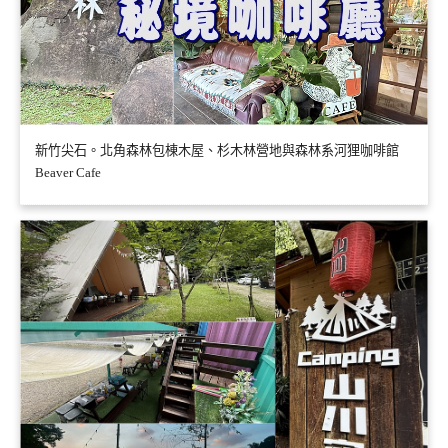
新竹尖石。北角森林包棟木屋、杉木林營地與森林系河狸咖啡館
Beaver Cafe