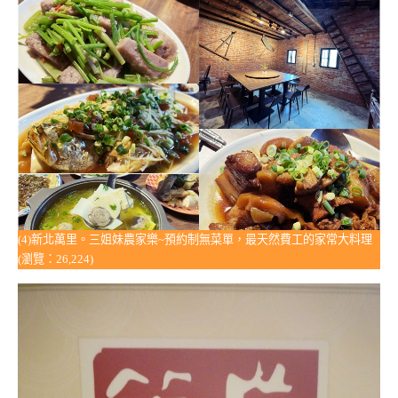
(4)新北萬里。三姐妹農家樂~預約制無菜單，最天然費工的家常大料理
(瀏覽：26,224)