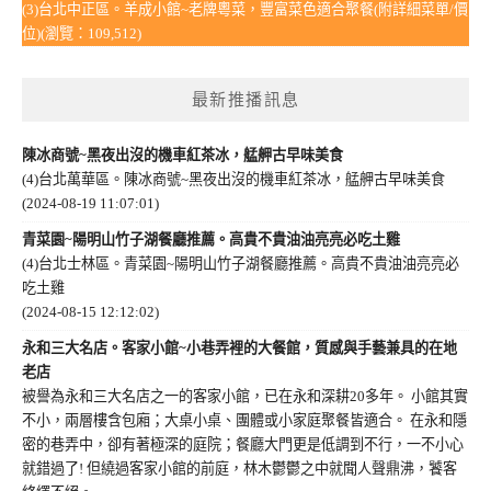
(3)台北中正區。羊成小館~老牌粵菜，豐富菜色適合聚餐(附詳細菜單/價
位)(瀏覽：109,512)
最新推播訊息
陳冰商號~黑夜出沒的機車紅茶冰，艋舺古早味美食
(4)台北萬華區。陳冰商號~黑夜出沒的機車紅茶冰，艋舺古早味美食
(2024-08-19 11:07:01)
青菜園~陽明山竹子湖餐廳推薦。高貴不貴油油亮亮必吃土雞
(4)台北士林區。青菜園~陽明山竹子湖餐廳推薦。高貴不貴油油亮亮必
吃土雞
(2024-08-15 12:12:02)
永和三大名店。客家小館~小巷弄裡的大餐館，質感與手藝兼具的在地
老店
被譽為永和三大名店之一的客家小館，已在永和深耕20多年。 小館其實
不小，兩層樓含包廂；大桌小桌、團體或小家庭聚餐皆適合。 在永和隱
密的巷弄中，卻有著極深的庭院；餐廳大門更是低調到不行，一不小心
就錯過了! 但繞過客家小館的前庭，林木鬱鬱之中就聞人聲鼎沸，饕客