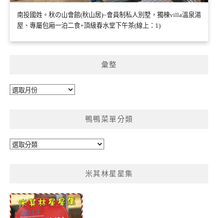
南投國姓。秋の山會館(秋山居)~會員制私人別墅，獨棟villa溫泉湯
屋、專屬包廂一泊二食+頂級春水堂下午茶(線上：1)
彙整
彙
整
鴨鴨菜單分類
鴨
鴨
菜
米其林星星集
單
分
類