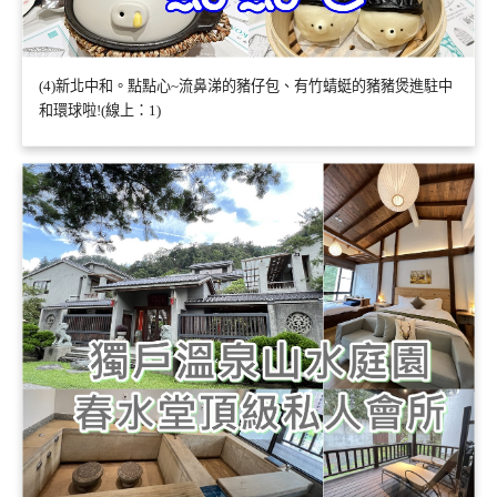
(4)新北中和。點點心~流鼻涕的豬仔包、有竹蜻蜓的豬豬煲進駐中
和環球啦!(線上：1)