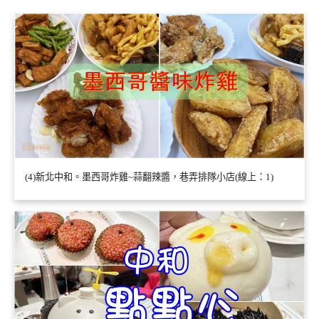
(4)新北中和。墨西哥炸雞~蒜翻辣醬，巷弄排隊小店(線上：1)