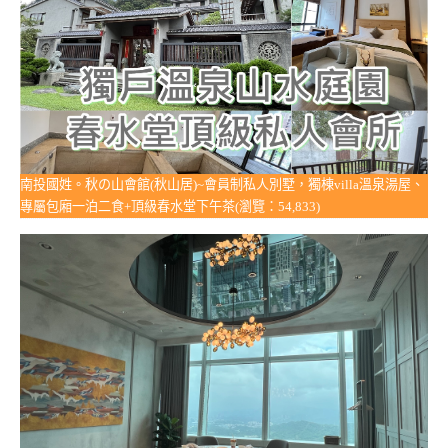
南投國姓。秋の山會館(秋山居)~會員制私人別墅，獨棟villa溫泉湯屋、
專屬包廂一泊二食+頂級春水堂下午茶(瀏覽：54,833)