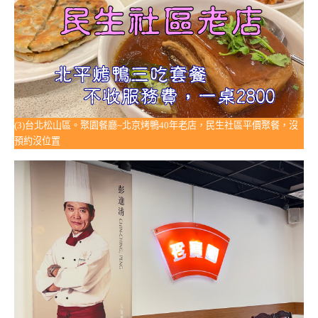
(3)台北松山區。聚園餐廳~北京烤鴨40年老店，民生社區平價聚餐，沒
預約沒位置