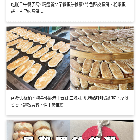
吃膩早午餐了嗎? 精選新北早餐蛋餅推薦! 特色酥皮蛋餅、粉漿蛋
餅、古早味蛋餅….
(4)新北板橋。梅華珍鹿港牛舌餅.三姊妹~現烤熱呼呼最好吃，厚薄
皆香，銅板美食、伴手禮推薦