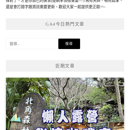
擇對了，才是你自己的美食(提綱挈領很重要!!!!) 馬有失蹄，鴨有錯掌，
還是會打錯字跟資訊需要更新，歡迎大家一起提供更正歐^^~
GA4今日熱門文章
搜
尋
關
鍵
近期文章
字: