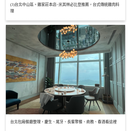
(3)台北中山區。雞家莊本店~米其林必比登推薦，台式傳統雞肉料
理
台北包廂餐廳整理，慶生、尾牙、長輩聚餐、商務、春酒看這裡