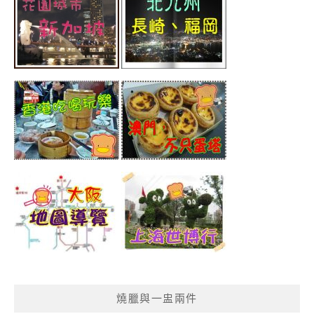
燒臘與一盅兩件