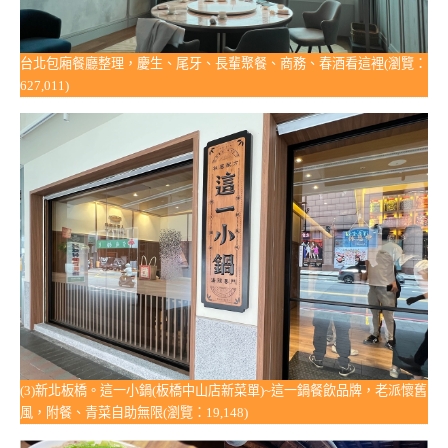
台北包廂餐廳整理，慶生、尾牙、長輩聚餐、商務、春酒看這裡(瀏覽：
627,011)
(3)新北板橋。這一小鍋(板橋中山店新菜單)~這一鍋餐飲品牌，老派懷舊
風，附餐、青菜自助無限(瀏覽：19,148)