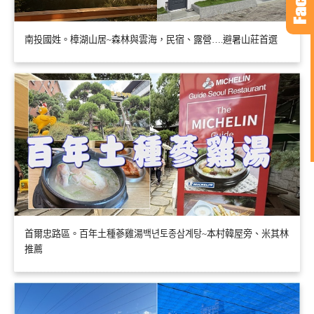
南投國姓。樟湖山居~森林與雲海，民宿、露營….避暑山莊首選
首爾忠路區。百年土種蔘雞湯백년토종삼계탕~本村韓屋旁、米其林
推薦