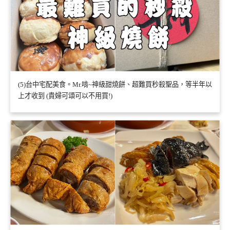
(5)台中宅配美食。Mr.啃~神級甜燒餅、超難買秒殺聖品，等半年以
上才收到 (貴婦可頌可以不用買!)