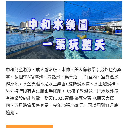
中和兒童游泳、成人游泳班、水肺、美人魚教學；另外也有桑
拿、多個SPA按摩池、冷熱池、藥草浴…. 有室內、室外溫水
游泳池，水藍天根本是水上樂園! 旋轉滑水道、水上溜滑梯、
另外按時段有香蕉船跟手搖船， 讓孩子學游泳、玩水以外還
有遊樂設施能放電一整天! 2025票價/優惠套票 水藍天大概
四、五月時會販售套票，今年30張3500元，可以用到11月底
逾期…