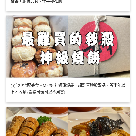
皆香，銅板美食、伴手禮推薦
(5)台中宅配美食。Mr.啃~神級甜燒餅、超難買秒殺聖品，等半年以
上才收到 (貴婦可頌可以不用買!)