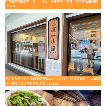
台北包廂餐廳整理，慶生、尾牙、長輩聚餐、商務、春酒看這裡(瀏覽：
627,011)
(3)新北板橋。這一小鍋(板橋中山店新菜單)~這一鍋餐飲品牌，老派懷舊
風，附餐、青菜自助無限(瀏覽：19,160)