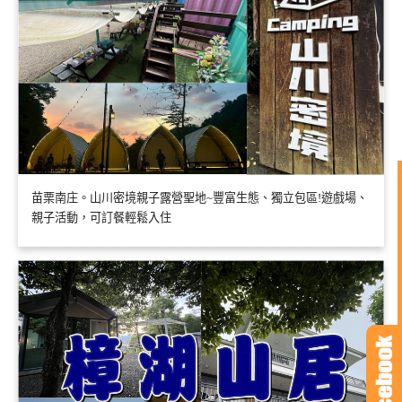
苗栗南庄。山川密境親子露營聖地~豐富生態、獨立包區!遊戲場、
親子活動，可訂餐輕鬆入住