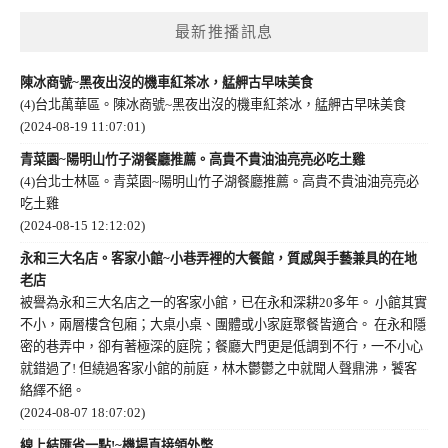
最新推播訊息
陳冰商號~黑夜出沒的機車紅茶冰，艋舺古早味美食
(4)台北萬華區。陳冰商號~黑夜出沒的機車紅茶冰，艋舺古早味美食
(2024-08-19 11:07:01)
青菜園~陽明山竹子湖餐廳推薦。高貴不貴油油亮亮必吃土雞
(4)台北士林區。青菜園~陽明山竹子湖餐廳推薦。高貴不貴油油亮亮必
吃土雞
(2024-08-15 12:12:02)
永和三大名店。客家小館~小巷弄裡的大餐館，質感與手藝兼具的在地
老店
被譽為永和三大名店之一的客家小館，已在永和深耕20多年。 小館其實
不小，兩層樓含包廂；大桌小桌、團體或小家庭聚餐皆適合。 在永和隱
密的巷弄中，卻有著極深的庭院；餐廳大門更是低調到不行，一不小心
就錯過了! 但繞過客家小館的前庭，林木鬱鬱之中就聞人聲鼎沸，饕客
絡繹不絕。
(2024-08-07 18:07:02)
線上結匯省一點!~機場直接領外幣