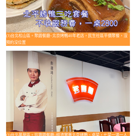
(3)台北松山區。聚園餐廳~北京烤鴨40年老店，民生社區平價聚餐，沒
預約沒位置
(3)台北萬華區。珍寶園餐廳~經濟實惠北京烤鴨、桌菜，七菜一湯一人