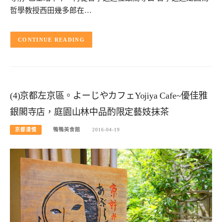
哲學教授西田幾多郎在…
CONTINUE READING
(4)京都左京區。よーじやカフェYojiya Cafe~優佳雅
銀閣寺店，庭園山林中品酌限定藝妓抹茶
京都漫慢
鴨鴨美食館
2016-04-19