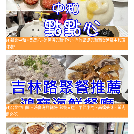
(4)新北中和。點點心~流鼻涕的豬仔包、有竹蜻蜓的豬豬煲進駐中和環
球啦!
(4)台北中山區。鴻寶海鮮餐廳~聚餐首選，平價小酌、高檔美味，蒸肉
餅必吃