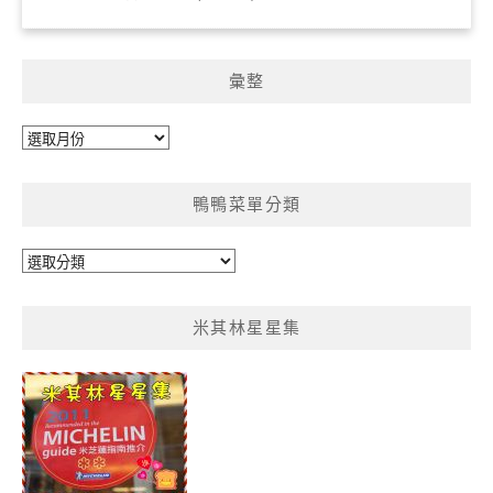
彙整
彙
整
鴨鴨菜單分類
鴨
鴨
菜
米其林星星集
單
分
類