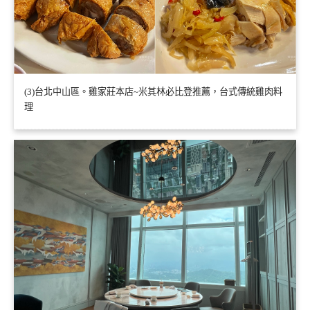
(3)台北中山區。雞家莊本店~米其林必比登推薦，台式傳統雞肉料
理