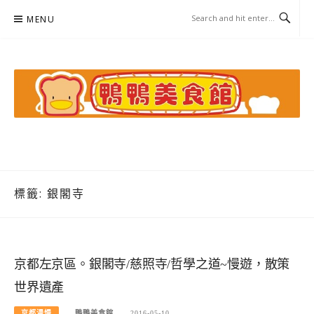
Skip
MENU
to
content
鴨鴨美食館
美食/旅遊/米其林親子資料收集
標籤:
銀閣寺
京都左京區。銀閣寺/慈照寺/哲學之道~慢遊，散策
世界遺產
京都漫慢
鴨鴨美食館
2016-05-10