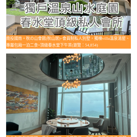
南投國姓。秋の山會館(秋山居)~會員制私人別墅，獨棟villa溫泉湯屋、
專屬包廂一泊二食+頂級春水堂下午茶(瀏覽：54,854)