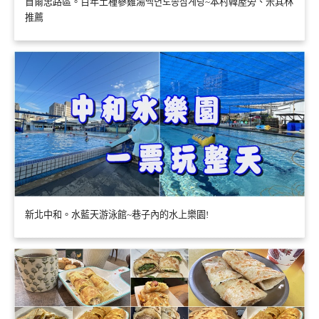
首爾忠路區。百年土種蔘雞湯백년토종삼계탕~本村韓屋旁、米其林
推薦
新北中和。水藍天游泳館~巷子內的水上樂園!