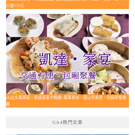
只要250元
(4)台北萬華區。凱達家宴中餐廳~萬華車站、龍山寺美食，包廂聚餐推
薦
GA4熱門文章