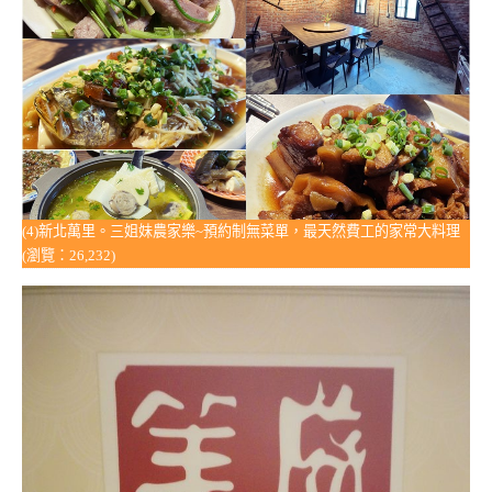
(4)新北萬里。三姐妹農家樂~預約制無菜單，最天然費工的家常大料理
(瀏覽：26,232)