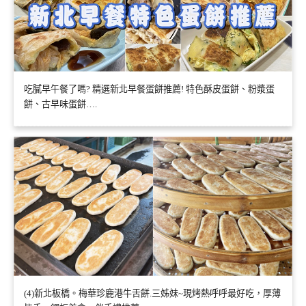
吃膩早午餐了嗎? 精選新北早餐蛋餅推薦! 特色酥皮蛋餅、粉漿蛋
餅、古早味蛋餅….
(4)新北板橋。梅華珍鹿港牛舌餅.三姊妹~現烤熱呼呼最好吃，厚薄