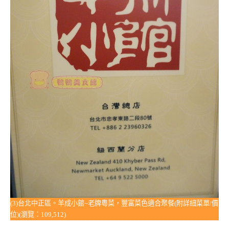
(3)台北中正區。羊成小館~老牌粵菜，豐富菜色適合聚餐(附詳細菜單/價
位)(瀏覽：109,512)