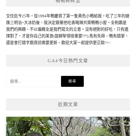
鴨鴨碎碎念
交往迄今25年。從1994年鴨慶買了第一隻黃色小鴨給我。吃了三年的總
匯三明治+大冰奶後，我決定跟著他吃香喝辣共築鴨鴨小屋。全制霸是
我們的興趣、不以偏概全是我們寫文的立意。沒有絕對的好吃，只有選
擇對了，才是你自己的美食(提綱挈領很重要!!!!) 馬有失蹄，鴨有錯掌，
還是會打錯字跟資訊需要更新，歡迎大家一起提供更正歐^^~
GA4今日熱門文章
搜
尋
關
鍵
近期文章
字: