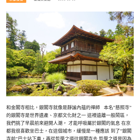
和金閣寺相比，銀閣寺就像是靜謐內蘊的禪師 本名”慈照寺”
的銀閣寺是世界遺產、京都文化財之一 這裡遠離一般鬧區，
我們挑了早晨前來避開人潮， 才能呼吸屬於銀閣的氣息 在京
都我很喜歡坐巴士，在這個城市，緩慢是一種應該 到了”銀閣
寺前”巴士站下車，再從哲學之道往銀閣寺去 哲學之道是因為