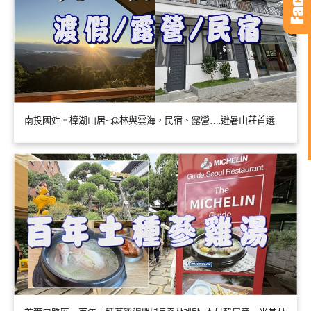
南投國姓。樟湖山居~森林與雲海，民宿、露營….避暑山莊首選