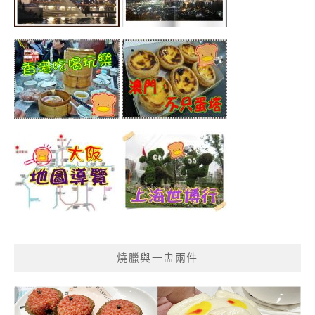
燒臘與一盅兩件