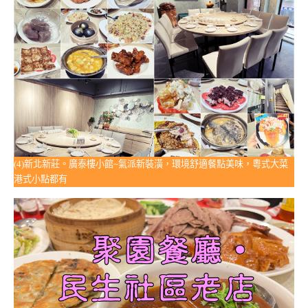
(4)新北新莊。廣泰樓小館~氣派新裝潢，環境舒適餐點美味，粵式大菜
港式小點都有