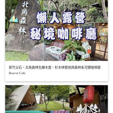
新竹尖石。北角森林包棟木屋、杉木林營地與森林系河狸咖啡館
Beaver Cafe