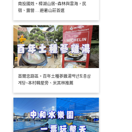
南投國姓。樟湖山居~森林與雲海，民
宿、露營….避暑山莊首選
首爾忠路區。百年土種蔘雞湯백년토종삼
계탕~本村韓屋旁、米其林推薦