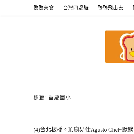
Skip
鴨鴨美食
台灣四處遊
鴨鴨飛出去
to
content
鴨鴨美食館
美食/旅遊/米其林親子資料收集
標籤:
重慶國小
(4)台北板橋。頂廚易仕Agusto Chef