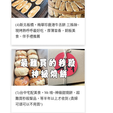
(4)新北板橋。梅華珍鹿港牛舌餅.三姊妹~
現烤熱呼呼最好吃，厚薄皆香，銅板美
食、伴手禮推薦
(5)台中宅配美食。Mr.啃~神級甜燒餅、超
難買秒殺聖品，等半年以上才收到 (貴婦
可頌可以不用買!)