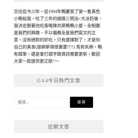
交往迄今25年。從1994年鴨慶買了第一隻黃色
小鴨給我。吃了三年的總匯三明治+大冰奶後，
我決定跟著他吃香喝辣共築鴨鴨小屋。全制霸
是我們的興趣、不以偏概全是我們寫文的立
意。沒有絕對的好吃，只有選擇對了，才是你
自己的美食(提綱挈領很重要!!!!) 馬有失蹄，鴨
有錯掌，還是會打錯字跟資訊需要更新，歡迎
大家一起提供更正歐^^~
GA4今日熱門文章
搜
尋
關
鍵
近期文章
字: