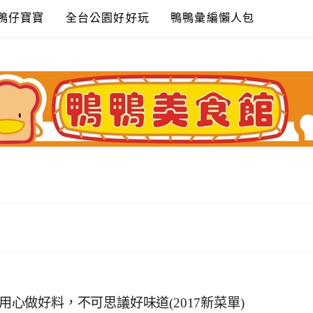
鴨仔寶寶
全台公園好好玩
鴨鴨彙編懶人包
~默默用心做好料，不可思議好味道(2017新菜單)