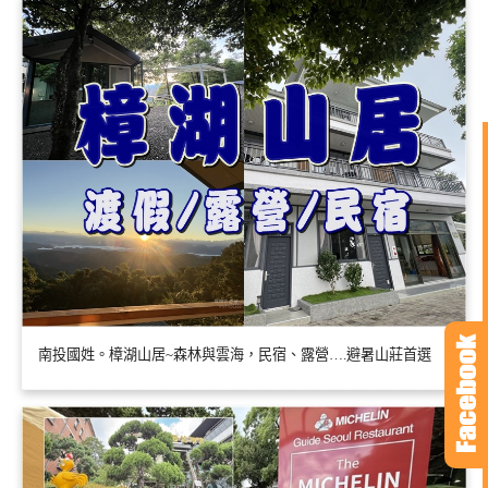
南投國姓。樟湖山居~森林與雲海，民宿、露營….避暑山莊首選