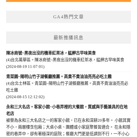
GA4熱門文章
最新推播訊息
陳冰商號~黑夜出沒的機車紅茶冰，艋舺古早味美食
(4)台北萬華區。陳冰商號~黑夜出沒的機車紅茶冰，艋舺古早味美食
(2024-08-19 11:07:01)
青菜園~陽明山竹子湖餐廳推薦。高貴不貴油油亮亮必吃土雞
(4)台北士林區。青菜園~陽明山竹子湖餐廳推薦。高貴不貴油油亮亮必
吃土雞
(2024-08-15 12:12:02)
永和三大名店。客家小館~小巷弄裡的大餐館，質感與手藝兼具的在地
老店
被譽為永和三大名店之一的客家小館，已在永和深耕20多年。 小館其實
不小，兩層樓含包廂；大桌小桌、團體或小家庭聚餐皆適合。 在永和隱
密的巷弄中，卻有著極深的庭院；餐廳大門更是低調到不行，一不小心