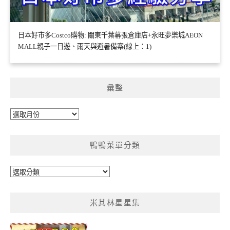
日本好市多Costco購物: 關東千葉幕張倉庫店+永旺夢樂城AEON
MALL親子一日遊、雨天與避暑備案(線上：1)
彙整
彙
整
鴨鴨菜單分類
鴨
鴨
菜
米其林星星集
單
分
類