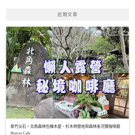
關
鍵
近期文章
字:
新竹尖石。北角森林包棟木屋、杉木林營地與森林系河狸咖啡館
Beaver Cafe