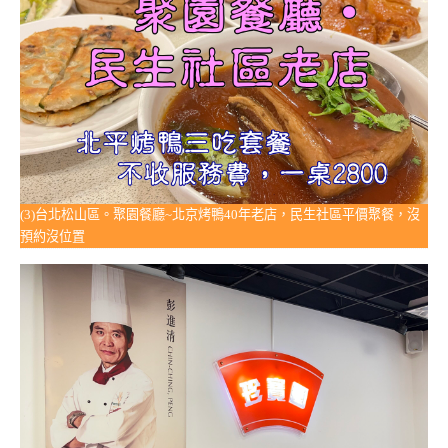
(3)台北松山區。聚園餐廳~北京烤鴨40年老店，民生社區平價聚餐，沒
預約沒位置