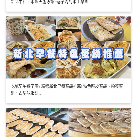
新北中和。水藍天游泳館~巷子內的水上樂園!
吃膩早午餐了嗎? 精選新北早餐蛋餅推薦! 特色酥皮蛋餅、粉漿蛋
餅、古早味蛋餅….