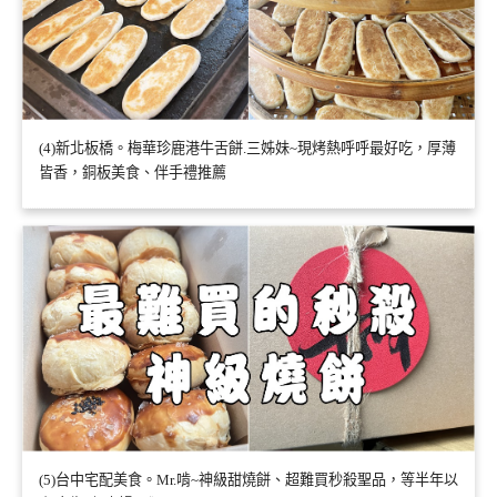
(4)新北板橋。梅華珍鹿港牛舌餅.三姊妹~現烤熱呼呼最好吃，厚薄
皆香，銅板美食、伴手禮推薦
(5)台中宅配美食。Mr.啃~神級甜燒餅、超難買秒殺聖品，等半年以