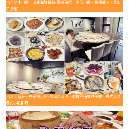
(4)台北中山區。鴻寶海鮮餐廳~聚餐首選，平價小酌、高檔美味，蒸肉
餅必吃
(4)新北新莊。廣泰樓小館~氣派新裝潢，環境舒適餐點美味，粵式大菜
港式小點都有