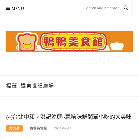
Skip
MENU
to
content
鴨鴨美食館
美食/旅遊/米其林親子資料收集
標籤:
遠東世紀廣場
(4)台北中和。洪記涼麵~蒜嗆味鮮簡單小吃的大美味
北北基
鴨鴨美食館
2016-04-18