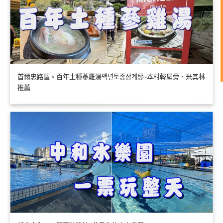
首爾忠路區。百年土種蔘雞湯백년토종삼계탕~本村韓屋旁、米其林
推薦