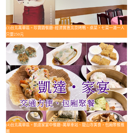
(3)台北萬華區。珍寶園餐廳~經濟實惠北京烤鴨、桌菜，七菜一湯一人
只要250元
(4)台北萬華區。凱達家宴中餐廳~萬華車站、龍山寺美食，包廂聚餐推
薦