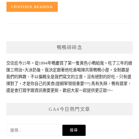
CONTINUE READING
鴨鴨碎碎念
交往迄今25年。從1994年鴨慶買了第一隻黃色小鴨給我。吃了三年的總
匯三明治+大冰奶後，我決定跟著他吃香喝辣共築鴨鴨小屋。全制霸是
我們的興趣、不以偏概全是我們寫文的立意。沒有絕對的好吃，只有選
擇對了，才是你自己的美食(提綱挈領很重要!!!!) 馬有失蹄，鴨有錯掌，
還是會打錯字跟資訊需要更新，歡迎大家一起提供更正歐^^~
GA4今日熱門文章
搜
尋