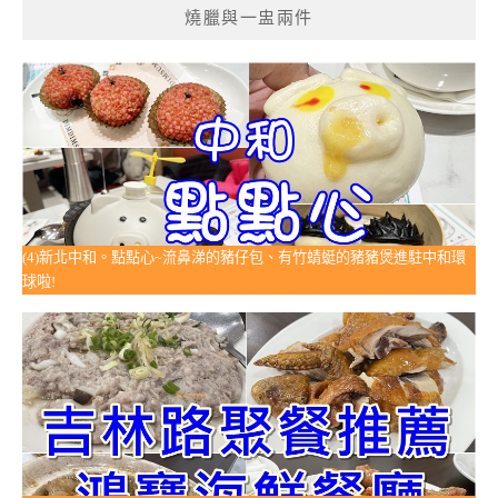
燒臘與一盅兩件
(4)新北中和。點點心~流鼻涕的豬仔包、有竹蜻蜓的豬豬煲進駐中和環
球啦!