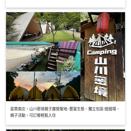
苗栗南庄。山川密境親子露營聖地~豐富生態、獨立包區!遊戲場、
親子活動，可訂餐輕鬆入住