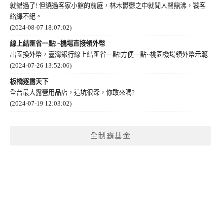
就錯過了! 但繞過客家小館的前庭，林木鬱鬱之中就聞人聲鼎沸，饕客
絡繹不絕。
(2024-08-07 18:07:02)
線上結匯省一點!~機場直接領外幣
出國換外幣，臺灣銀行線上結匯省一點!方便一點~桃園機場領外幣示範
(2024-07-26 13:52:06)
板橋逐露天下
全台最大露營用品店，這坑很深，你敢來嗎?
(2024-07-19 12:03:02)
全制霸基金