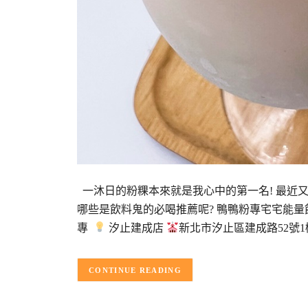
一沐日的粉粿本來就是我心中的第一名! 最近又開
哪些是飲料鬼的必喝推薦呢? 鴨鴨粉專宅宅能
專
汐止建成店
新北市汐止區建成路52號
CONTINUE READING