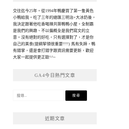
交往迄今25年。從1994年鴨慶買了第一隻黃色
小鴨給我。吃了三年的總匯三明治+大冰奶後，
我決定跟著他吃香喝辣共築鴨鴨小屋。全制霸
是我們的興趣、不以偏概全是我們寫文的立
意。沒有絕對的好吃，只有選擇對了，才是你
自己的美食(提綱挈領很重要!!!!) 馬有失蹄，鴨
有錯掌，還是會打錯字跟資訊需要更新，歡迎
大家一起提供更正歐^^~
GA4今日熱門文章
搜
尋
關
鍵
近期文章
字: