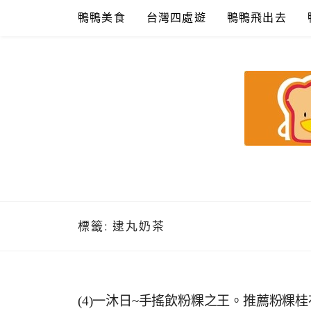
Skip
鴨鴨美食
台灣四處遊
鴨鴨飛出去
to
content
鴨鴨美食館
美食/旅遊/米其林親子資料收集
標籤:
逮丸奶茶
(4)一沐日~手搖飲粉粿之王。推薦粉粿