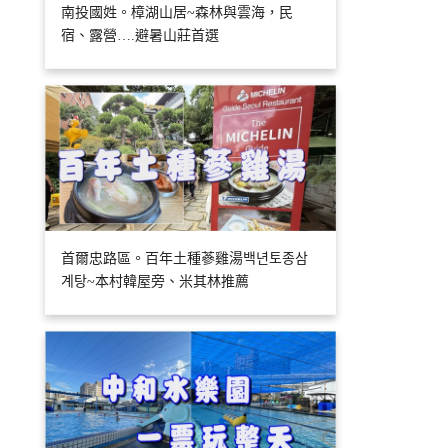
南投國姓。樟湖山居~森林與雲海，民
宿、露營….避暑山莊首選
首爾忠路區。百年土種蔘雞湯백년토종삼
계탕~本村韓屋旁、米其林推薦