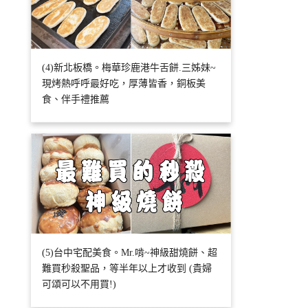
(4)新北板橋。梅華珍鹿港牛舌餅.三姊妹~
現烤熱呼呼最好吃，厚薄皆香，銅板美
食、伴手禮推薦
(5)台中宅配美食。Mr.啃~神級甜燒餅、超
難買秒殺聖品，等半年以上才收到 (貴婦
可頌可以不用買!)