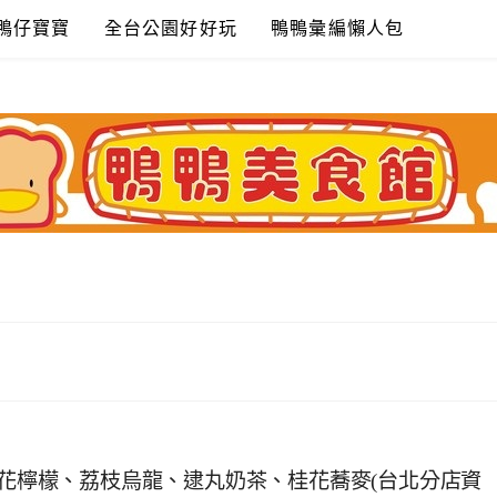
鴨仔寶寶
全台公園好好玩
鴨鴨彙編懶人包
桂花檸檬、荔枝烏龍、逮丸奶茶、桂花蕎麥(台北分店資