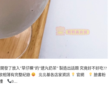
發了放入”草仔粿”的”逮丸奶茶” 製造出話題 究竟好不好吃??
量飲相簿有完整紀錄
北北基各店家資訊
官網
臉書粉
1樓
0…