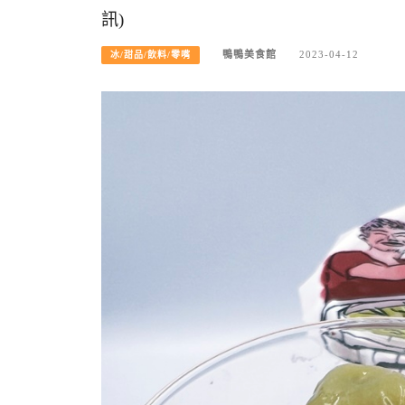
訊)
鴨鴨美食館
2023-04-12
冰/甜品/飲料/零嘴