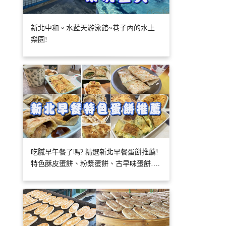
新北中和。水藍天游泳館~巷子內的水上
樂園!
吃膩早午餐了嗎? 精選新北早餐蛋餅推薦!
特色酥皮蛋餅、粉漿蛋餅、古早味蛋餅….