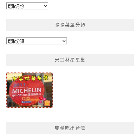
彙
整
鴨鴨菜單分類
鴨
鴨
菜
米其林星星集
單
分
類
雙鴨吃出台灣