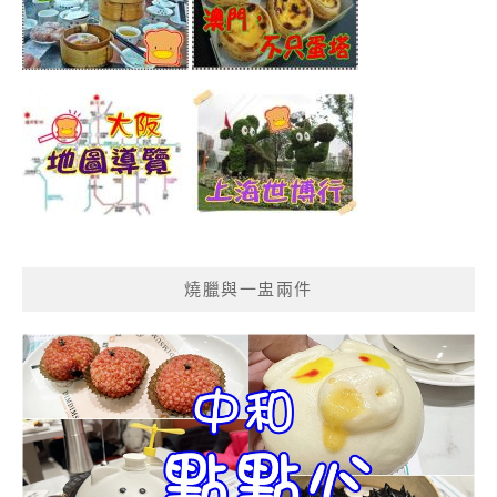
燒臘與一盅兩件