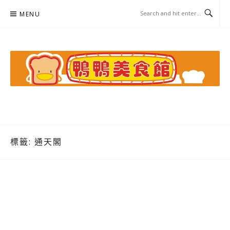
Skip
MENU
to
content
鴨鴨美食館
美食/旅遊/米其林親子資料收集
標籤:
通天閣