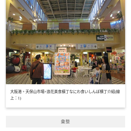
大阪港。天保山市場+浪花美食橫丁なにわ食いしんぼ横丁介紹(線
上：1)
彙整