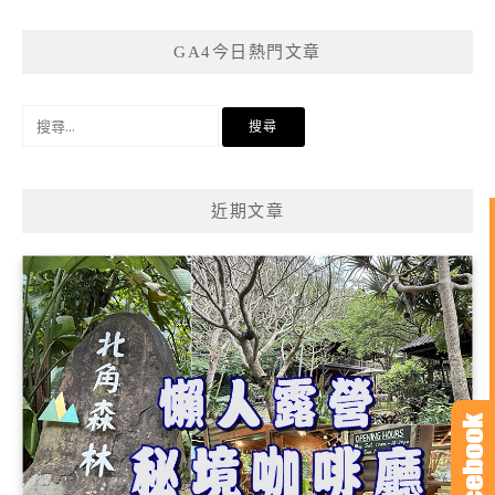
GA4今日熱門文章
搜
尋
關
鍵
近期文章
字: