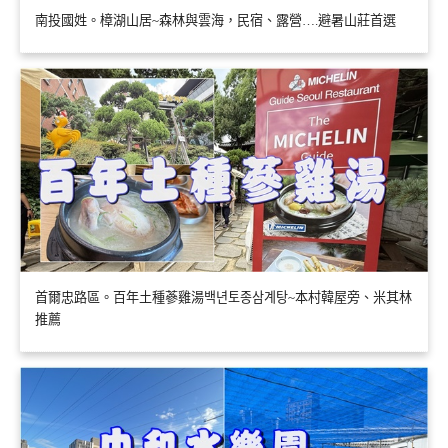
南投國姓。樟湖山居~森林與雲海，民宿、露營….避暑山莊首選
首爾忠路區。百年土種蔘雞湯백년토종삼계탕~本村韓屋旁、米其林
推薦