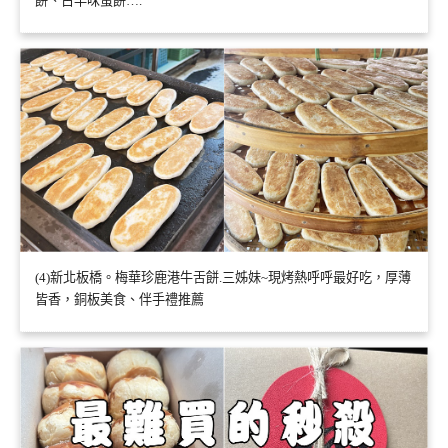
餅、古早味蛋餅….
(4)新北板橋。梅華珍鹿港牛舌餅.三姊妹~現烤熱呼呼最好吃，厚薄
皆香，銅板美食、伴手禮推薦