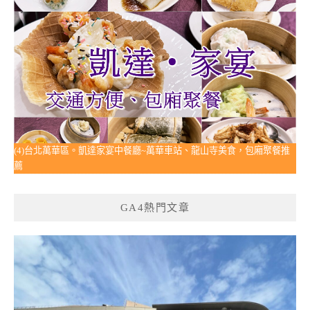
(4)台北萬華區。凱達家宴中餐廳~萬華車站、龍山寺美食，包廂聚餐推
薦
GA4熱門文章