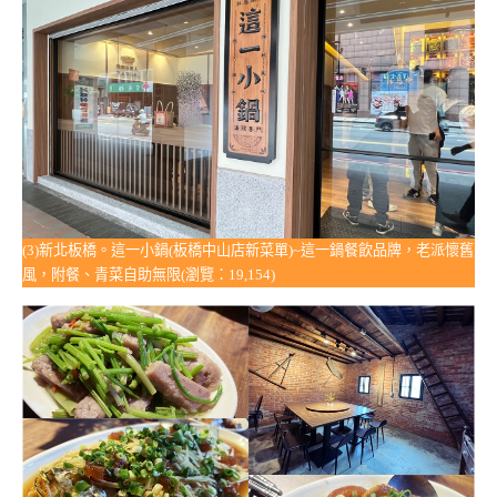
(3)新北板橋。這一小鍋(板橋中山店新菜單)~這一鍋餐飲品牌，老派懷舊
風，附餐、青菜自助無限(瀏覽：19,154)