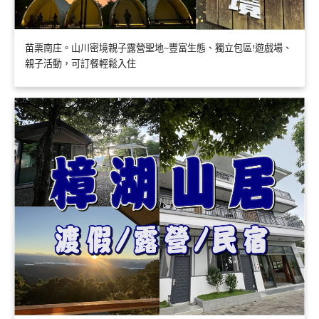
苗栗南庄。山川密境親子露營聖地~豐富生態、獨立包區!遊戲場、
親子活動，可訂餐輕鬆入住