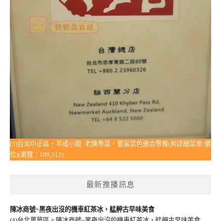
(3)台北中正區。羊成小館~老牌粵菜，豐富菜色適合聚餐(附詳細菜單/價
位)(瀏覽：109,512)
最新推播訊息
陳冰商號~黑夜出沒的機車紅茶冰，艋舺古早味美食
(4)台北萬華區。陳冰商號~黑夜出沒的機車紅茶冰，艋舺古早味美食