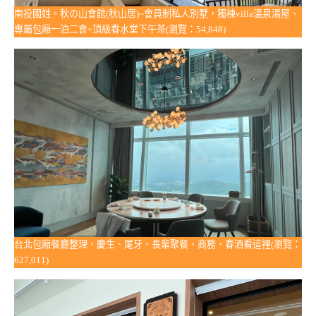
南投國姓。秋の山會館(秋山居)~會員制私人別墅，獨棟villa溫泉湯屋、
專屬包廂一泊二食+頂級春水堂下午茶(瀏覽：54,848)
台北包廂餐廳整理，慶生、尾牙、長輩聚餐、商務、春酒看這裡(瀏覽：
627,011)