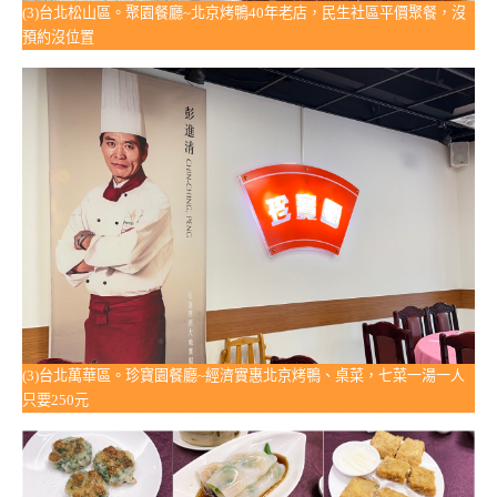
(3)台北松山區。聚園餐廳~北京烤鴨40年老店，民生社區平價聚餐，沒
預約沒位置
(3)台北萬華區。珍寶園餐廳~經濟實惠北京烤鴨、桌菜，七菜一湯一人
只要250元