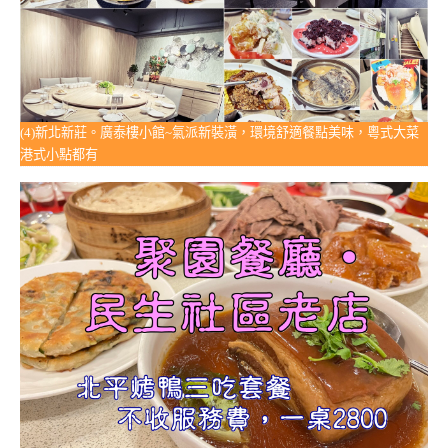
(4)新北新莊。廣泰樓小館~氣派新裝潢，環境舒適餐點美味，粵式大菜
港式小點都有