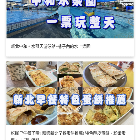
新北中和。水藍天游泳館~巷子內的水上樂園!
吃膩早午餐了嗎? 精選新北早餐蛋餅推薦! 特色酥皮蛋餅、粉漿蛋