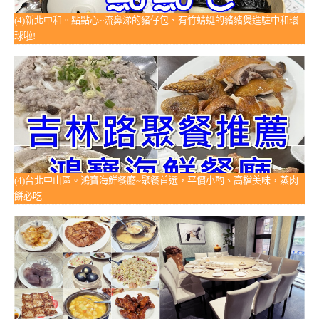
(4)新北中和。點點心~流鼻涕的豬仔包、有竹蜻蜓的豬豬煲進駐中和環
球啦!
(4)台北中山區。鴻寶海鮮餐廳~聚餐首選，平價小酌、高檔美味，蒸肉
餅必吃