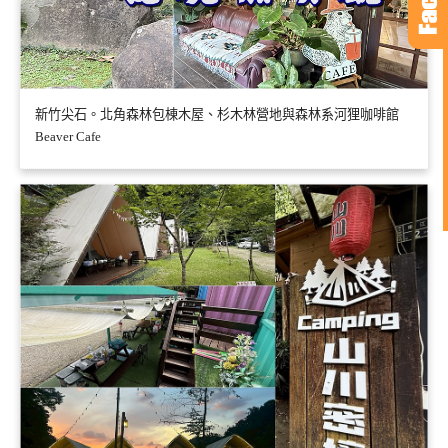
新竹尖石。北角森林包棟木屋、杉木林營地與森林系河狸咖啡館
Beaver Cafe