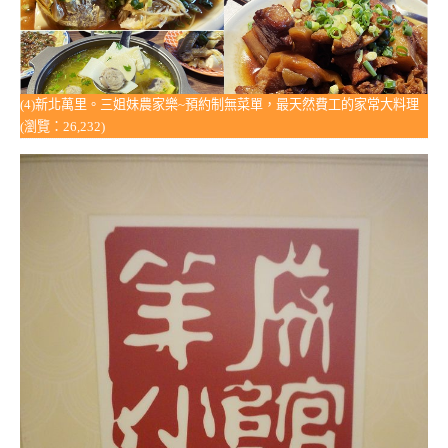
(4)新北萬里。三姐妹農家樂~預約制無菜單，最天然費工的家常大料理
(瀏覽：26,232)