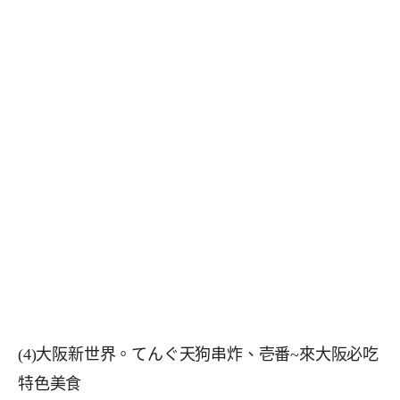
(4)大阪新世界。てんぐ天狗串炸、壱番~來大阪必吃
特色美食