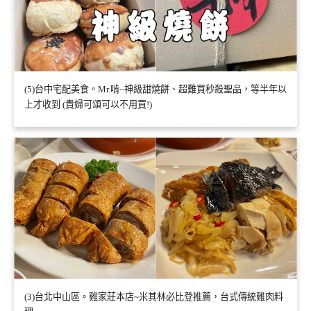
(5)台中宅配美食。Mr.啃~神級甜燒餅、超難買秒殺聖品，等半年以
上才收到 (貴婦可頌可以不用買!)
(3)台北中山區。雞家莊本店~米其林必比登推薦，台式傳統雞肉料