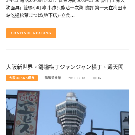
3-4-12 電話:06-6641-3577 營業時間:9:00~21:30 (店門上有天
狗面具) 雙鴨小叮嚀 串炸只能沾一次醬 鴨評 第一天在梅田車
站吃過松葉まつば(地下店)~立食…
CONTINUE READING
大阪新世界。鏘鏘橫丁ジャンジャン横丁、通天閣
大阪OSAKA爆食
鴨鴨美食館
2010-07-18
15