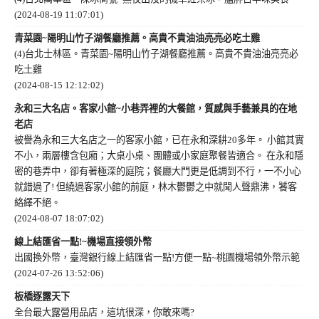
(2024-08-19 11:07:01)
青菜園~陽明山竹子湖餐廳推薦。高貴不貴油油亮亮必吃土雞
(4)台北士林區。青菜園~陽明山竹子湖餐廳推薦。高貴不貴油油亮亮必
吃土雞
(2024-08-15 12:12:02)
永和三大名店。客家小館~小巷弄裡的大餐館，質感與手藝兼具的在地
老店
被譽為永和三大名店之一的客家小館，已在永和深耕20多年。 小館其實
不小，兩層樓含包廂；大桌小桌、團體或小家庭聚餐皆適合。 在永和隱
密的巷弄中，卻有著極深的庭院；餐廳大門更是低調到不行，一不小心
就錯過了! 但繞過客家小館的前庭，林木鬱鬱之中就聞人聲鼎沸，饕客
絡繹不絕。
(2024-08-07 18:07:02)
線上結匯省一點!~機場直接領外幣
出國換外幣，臺灣銀行線上結匯省一點!方便一點~桃園機場領外幣示範
(2024-07-26 13:52:06)
板橋逐露天下
全台最大露營用品店，這坑很深，你敢來嗎?