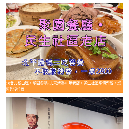
(3)台北松山區。聚園餐廳~北京烤鴨40年老店，民生社區平價聚餐，沒
預約沒位置