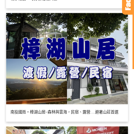
南投國姓。樟湖山居~森林與雲海，民宿、露營….避暑山莊首選