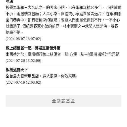
老店
被譽為永和三大名店之一的客家小館，已在永和深耕20多年。 小館其實
不小，兩層樓含包廂；大桌小桌、團體或小家庭聚餐皆適合。 在永和隱
密的巷弄中，卻有著極深的庭院；餐廳大門更是低調到不行，一不小心
就錯過了! 但繞過客家小館的前庭，林木鬱鬱之中就聞人聲鼎沸，饕客
絡繹不絕。
(2024-08-07 18:07:02)
線上結匯省一點!~機場直接領外幣
出國換外幣，臺灣銀行線上結匯省一點!方便一點~桃園機場領外幣示範
(2024-07-26 13:52:06)
板橋逐露天下
全台最大露營用品店，這坑很深，你敢來嗎?
(2024-07-19 12:03:02)
全制霸基金