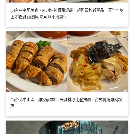
(5)台中宅配美食。Mr.啃~神級甜燒餅、超難買秒殺聖品，等半年以
上才收到 (貴婦可頌可以不用買!)
(3)台北中山區。雞家莊本店~米其林必比登推薦，台式傳統雞肉料
理