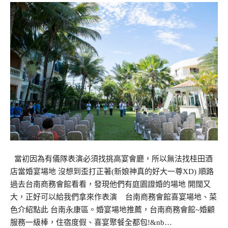
當初因為有儀隊表演必須找挑高宴會廳，所以無法找桂田酒
店當婚宴場地 沒想到歪打正著(新娘神真的好大一尊XD) 順路
過去台南商務會館看看，發現他們有庭園證婚的場地 開闊又
大，正好可以給我們拿來作表演 台南商務會館喜宴場地、菜
色介紹點此 台南永康區。婚宴場地推薦，台南商務會館~婚顧
服務一級棒，住宿度假、喜宴聚餐全都包!&nb…