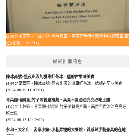
(3)台北中正區。羊成小館~老牌粵菜，豐富菜色適合聚餐(附詳細菜單/價
位)(瀏覽：109,511)
最新推播訊息
陳冰商號~黑夜出沒的機車紅茶冰，艋舺古早味美食
(4)台北萬華區。陳冰商號~黑夜出沒的機車紅茶冰，艋舺古早味美食
(2024-08-19 11:07:01)
青菜園~陽明山竹子湖餐廳推薦。高貴不貴油油亮亮必吃土雞
(4)台北士林區。青菜園~陽明山竹子湖餐廳推薦。高貴不貴油油亮亮必
吃土雞
(2024-08-15 12:12:02)
永和三大名店。客家小館~小巷弄裡的大餐館，質感與手藝兼具的在地