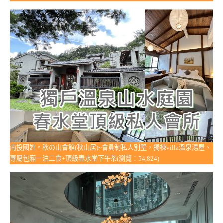
南投國姓。秋の山會館(秋山居)~會員制私人別墅，獨棟villa溫泉湯屋、
專屬包廂一泊二食+頂級春水堂下午茶(瀏覽：54,824)