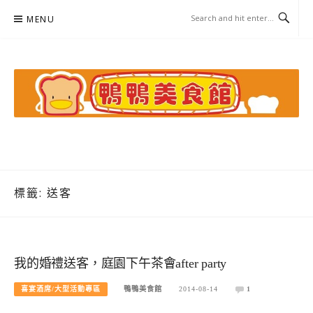
Skip
MENU
to
content
鴨鴨美食館
美食/旅遊/米其林親子資料收集
標籤:
送客
我的婚禮送客，庭園下午茶會after party
喜宴酒席/大型活動專區
鴨鴨美食館
2014-08-14
1