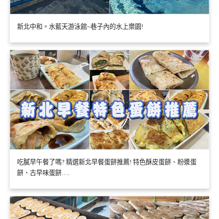
新北中和。水藍天游泳館~巷子內的水上樂園!
吃膩早午餐了嗎? 精選新北早餐蛋餅推薦! 特色酥皮蛋餅、粉漿蛋
餅、古早味蛋餅….