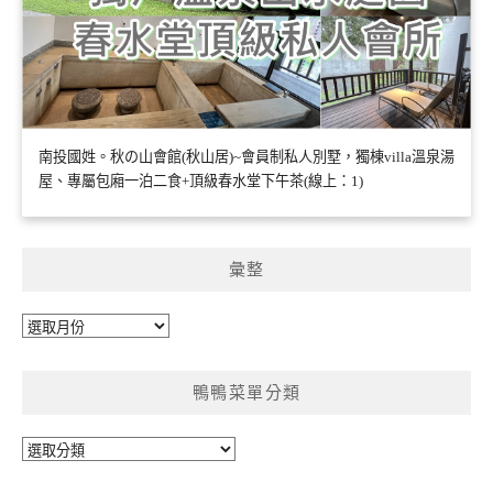
南投國姓。秋の山會館(秋山居)~會員制私人別墅，獨棟villa溫泉湯
屋、專屬包廂一泊二食+頂級春水堂下午茶(線上：1)
彙整
彙
整
鴨鴨菜單分類
鴨
鴨