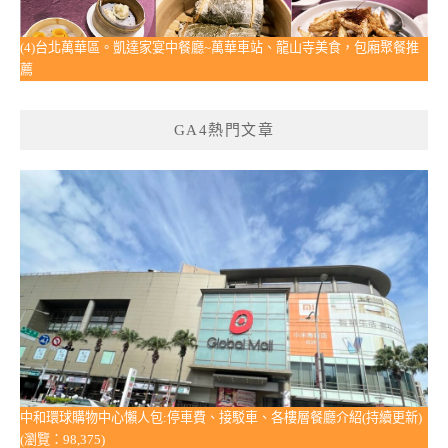
(4)台北萬華區。凱達家宴中餐廳~萬華車站、龍山寺美食，包廂聚餐推
薦
GA4熱門文章
中和環球購物中心懶人包:停車費、接駁車、各樓層餐廳介紹(持續更新)
(瀏覽：98,375)