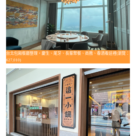
台北包廂餐廳整理，慶生、尾牙、長輩聚餐、商務、春酒看這裡(瀏覽：
627,010)