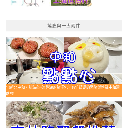
燒臘與一盅兩件
(4)新北中和。點點心~流鼻涕的豬仔包、有竹蜻蜓的豬豬煲進駐中和環
球啦!