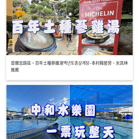
首爾忠路區。百年土種蔘雞湯백년토종삼계탕~本村韓屋旁、米其林
推薦