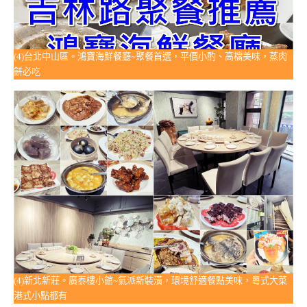
(4)台北中山區。鴻寶海鮮餐廳~聚餐首選，平價小酌、高檔美味，蒸肉
餅必吃
(4)新北新莊。廣泰樓小館~氣派新裝潢，環境舒適餐點美味，粵式大菜
港式小點都有