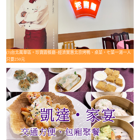
(3)台北萬華區。珍寶園餐廳~經濟實惠北京烤鴨、桌菜，七菜一湯一人
只要250元