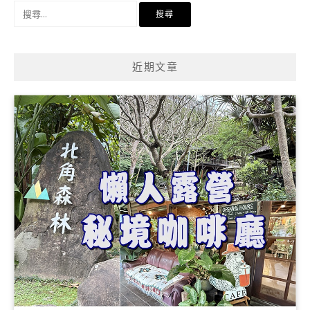
搜
尋
關
鍵
近期文章
字: