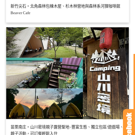
新竹尖石。北角森林包棟木屋、杉木林營地與森林系河狸咖啡館
Beaver Cafe
苗栗南庄。山川密境親子露營聖地~豐富生態、獨立包區!遊戲場、
親子活動，可訂餐輕鬆入住