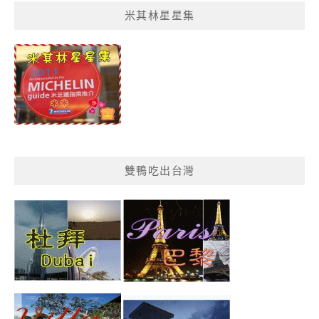
菜
米其林星星集
單
分
類
雙鴨吃出台灣