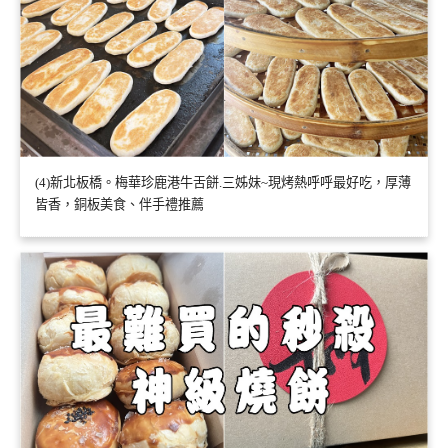
(4)新北板橋。梅華珍鹿港牛舌餅.三姊妹~現烤熱呼呼最好吃，厚薄
皆香，銅板美食、伴手禮推薦