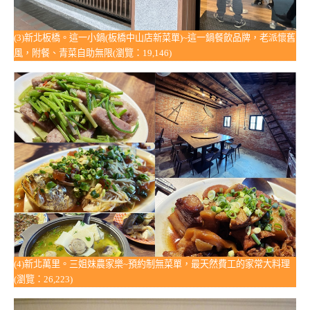
(3)新北板橋。這一小鍋(板橋中山店新菜單)~這一鍋餐飲品牌，老派懷舊
風，附餐、青菜自助無限(瀏覽：19,146)
(4)新北萬里。三姐妹農家樂~預約制無菜單，最天然費工的家常大料理
(瀏覽：26,223)