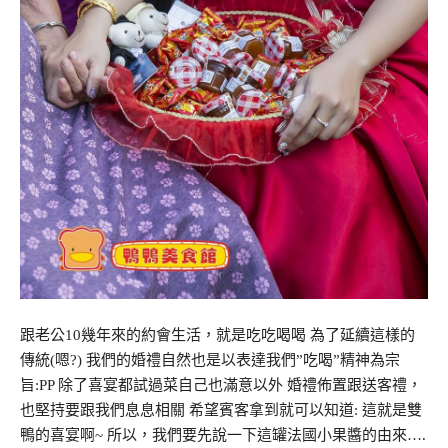
跟老公10幾年來的約會生活，就是吃吃喝喝 為了延續這樣的
傳統(嗯?) 我們的婚禮自然也是以表達我們”吃喝”精神為宗
旨:PP 除了喜宴都試過菜自己也滿意以外 婚禮佈置跟送客禮，
也堅持要跟我們息息相關 希望賓客拿到就可以知道: 這就是雙
鴨的喜宴啊~ 所以，我們要先說一下這罐法國小果醬的由來….