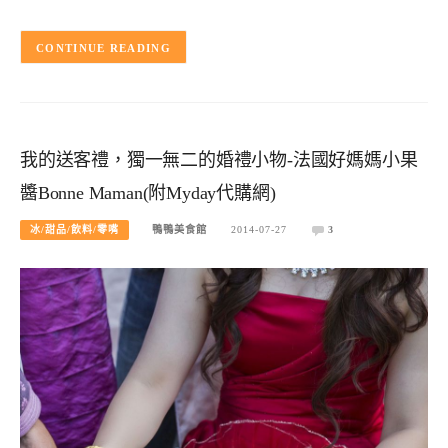
CONTINUE READING
我的送客禮，獨一無二的婚禮小物-法國好媽媽小果
醬Bonne Maman(附Myday代購網)
冰/甜品/飲料/零嘴
鴨鴨美食館
2014-07-27
3