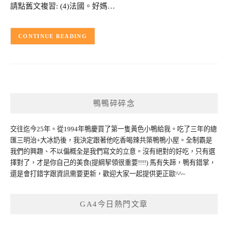
請點舊文複習: (4)法國。好媽…
CONTINUE READING
鴨鴨碎碎念
交往迄今25年。從1994年鴨慶買了第一隻黃色小鴨給我。吃了三年的總
匯三明治+大冰奶後，我決定跟著他吃香喝辣共築鴨鴨小屋。全制霸是
我們的興趣、不以偏概全是我們寫文的立意。沒有絕對的好吃，只有選
擇對了，才是你自己的美食(提綱挈領很重要!!!!) 馬有失蹄，鴨有錯掌，
還是會打錯字跟資訊需要更新，歡迎大家一起提供更正歐^^~
GA4今日熱門文章