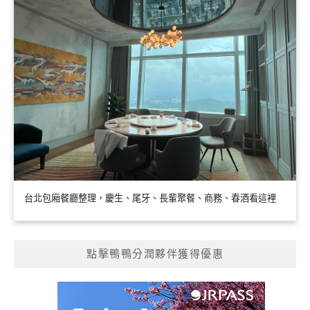
台北包廂餐廳整理，慶生、尾牙、長輩聚餐、商務、春酒看這裡
點擊鴨鴨分潤夥伴獲得優惠