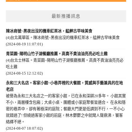
最新推播訊息
陳冰商號~黑夜出沒的機車紅茶冰，艋舺古早味美食
(4)台北萬華區。陳冰商號~黑夜出沒的機車紅茶冰，艋舺古早味美食
(2024-08-19 11:07:01)
青菜園~陽明山竹子湖餐廳推薦。高貴不貴油油亮亮必吃土雞
(4)台北士林區。青菜園~陽明山竹子湖餐廳推薦。高貴不貴油油亮亮必
吃土雞
(2024-08-15 12:12:02)
永和三大名店。客家小館~小巷弄裡的大餐館，質感與手藝兼具的在地
老店
被譽為永和三大名店之一的客家小館，已在永和深耕20多年。 小館其實
不小，兩層樓含包廂；大桌小桌、團體或小家庭聚餐皆適合。 在永和隱
密的巷弄中，卻有著極深的庭院；餐廳大門更是低調到不行，一不小心
就錯過了! 但繞過客家小館的前庭，林木鬱鬱之中就聞人聲鼎沸，饕客
絡繹不絕。
(2024-08-07 18:07:02)