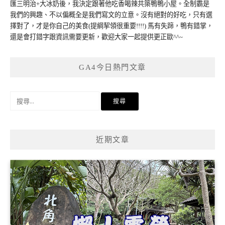
匯三明治+大冰奶後，我決定跟著他吃香喝辣共築鴨鴨小屋。全制霸是
我們的興趣、不以偏概全是我們寫文的立意。沒有絕對的好吃，只有選
擇對了，才是你自己的美食(提綱挈領很重要!!!!) 馬有失蹄，鴨有錯掌，
還是會打錯字跟資訊需要更新，歡迎大家一起提供更正歐^^~
GA4今日熱門文章
搜
尋
關
鍵
近期文章
字: