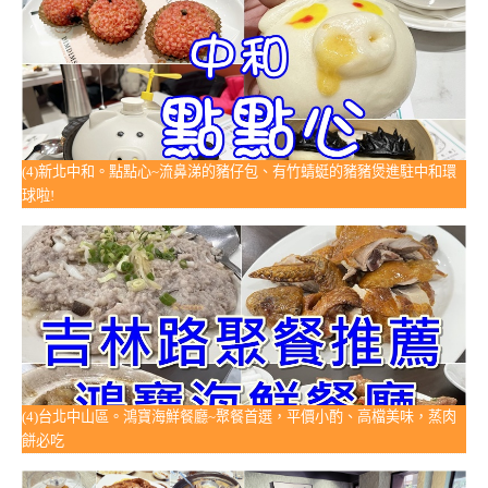
(4)新北中和。點點心~流鼻涕的豬仔包、有竹蜻蜓的豬豬煲進駐中和環
球啦!
(4)台北中山區。鴻寶海鮮餐廳~聚餐首選，平價小酌、高檔美味，蒸肉
餅必吃