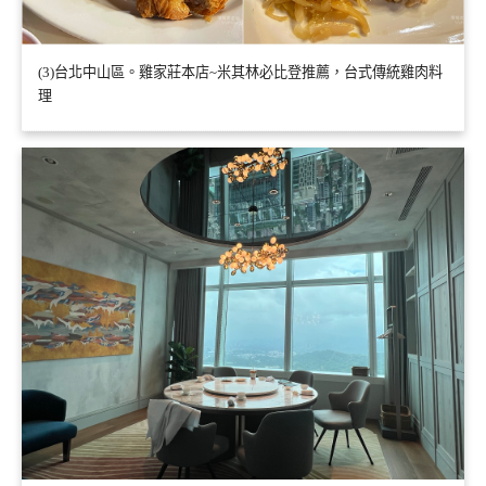
(3)台北中山區。雞家莊本店~米其林必比登推薦，台式傳統雞肉料
理