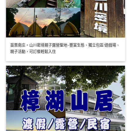
苗栗南庄。山川密境親子露營聖地~豐富生態、獨立包區!遊戲場、
親子活動，可訂餐輕鬆入住