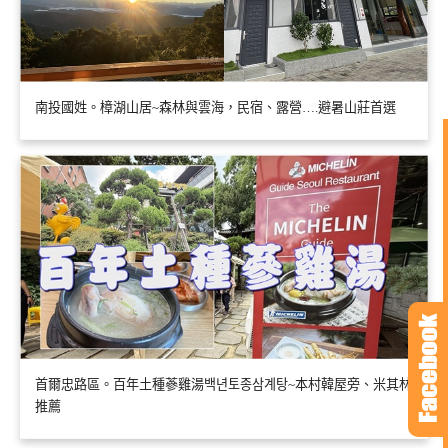
南投國姓。樟湖山居~森林與雲海，民宿、露營….避暑山莊首選
首爾忠路區。百年土種蔘雞湯백년토종삼계탕~本村韓屋旁、米其林
推薦