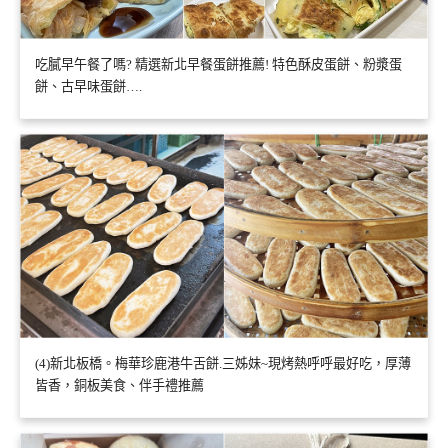
吃膩早午餐了嗎? 精選新北早餐蛋餅推薦! 特色酥皮蛋餅、粉漿蛋
餅、古早味蛋餅….
(4)新北板橋。梅華珍鹿港牛舌餅.三姊妹~現烤熱呼呼最好吃，厚薄
皆香，銅板美食、伴手禮推薦