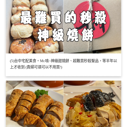
(5)台中宅配美食。Mr.啃~神級甜燒餅、超難買秒殺聖品，等半年以
上才收到 (貴婦可頌可以不用買!)