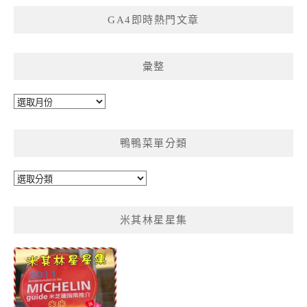
GA4即時熱門文章
彙整
彙
整
鴨鴨菜單分類
鴨
鴨
菜
米其林星星集
單
分
類