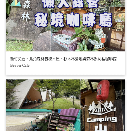
新竹尖石。北角森林包棟木屋、杉木林營地與森林系河狸咖啡館
Beaver Cafe