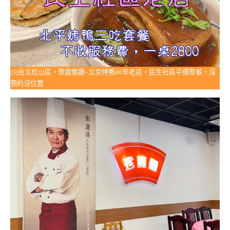
(3)台北松山區。聚園餐廳~北京烤鴨40年老店，民生社區平價聚餐，沒
預約沒位置