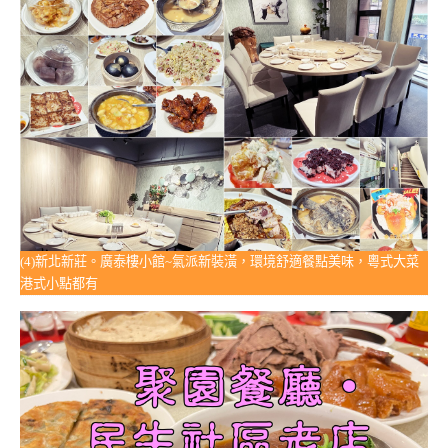
(4)新北新莊。廣泰樓小館~氣派新裝潢，環境舒適餐點美味，粵式大菜
港式小點都有