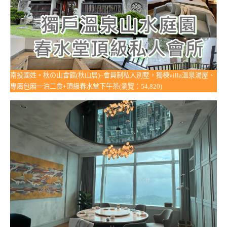
南投國姓。秋の山會館(秋山居)~會員制私人別墅，獨棟villa溫泉湯屋、
專屬包廂一泊二食+頂級春水堂下午茶(瀏覽：54,820)