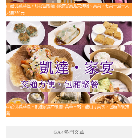
(3)台北萬華區。珍寶園餐廳~經濟實惠北京烤鴨、桌菜，七菜一湯一人
只要250元
(4)台北萬華區。凱達家宴中餐廳~萬華車站、龍山寺美食，包廂聚餐推
薦
GA4熱門文章