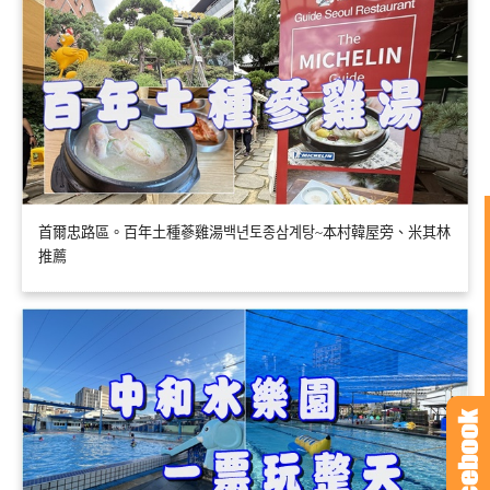
首爾忠路區。百年土種蔘雞湯백년토종삼계탕~本村韓屋旁、米其林
推薦