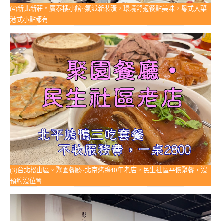
(4)新北新莊。廣泰樓小館~氣派新裝潢，環境舒適餐點美味，粵式大菜
港式小點都有
(3)台北松山區。聚園餐廳~北京烤鴨40年老店，民生社區平價聚餐，沒
預約沒位置