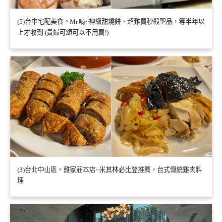
(5)台中宅配美食。Mr.啃~神級甜燒餅、超難買秒殺聖品，等半年以
上才收到 (貴婦可頌可以不用買!)
(3)台北中山區。雞家莊本店~米其林必比登推薦，台式傳統雞肉料
理