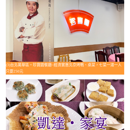
(3)台北萬華區。珍寶園餐廳~經濟實惠北京烤鴨、桌菜，七菜一湯一人
只要250元