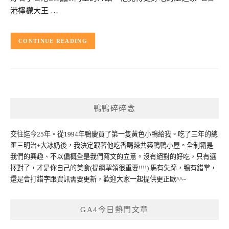
港檸檬大王 …
CONTINUE READING
鴨鴨碎碎念
交往迄今25年。從1994年鴨慶買了第一隻黃色小鴨給我。吃了三年的總
匯三明治+大冰奶後，我決定跟著他吃香喝辣共築鴨鴨小屋。全制霸是
我們的興趣、不以偏概全是我們寫文的立意。沒有絕對的好吃，只有選
擇對了，才是你自己的美食(提綱挈領很重要!!!!) 馬有失蹄，鴨有錯掌，
還是會打錯字跟資訊需要更新，歡迎大家一起提供更正歐^^~
GA4今日熱門文章