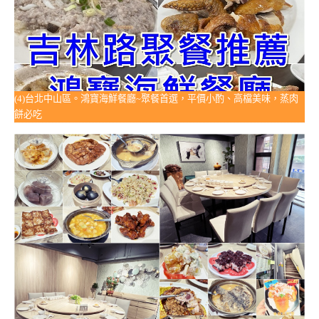
(4)台北中山區。鴻寶海鮮餐廳~聚餐首選，平價小酌、高檔美味，蒸肉
餅必吃