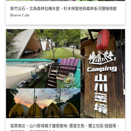
新竹尖石。北角森林包棟木屋、杉木林營地與森林系河狸咖啡館
Beaver Cafe
苗栗南庄。山川密境親子露營聖地~豐富生態、獨立包區!遊戲場、