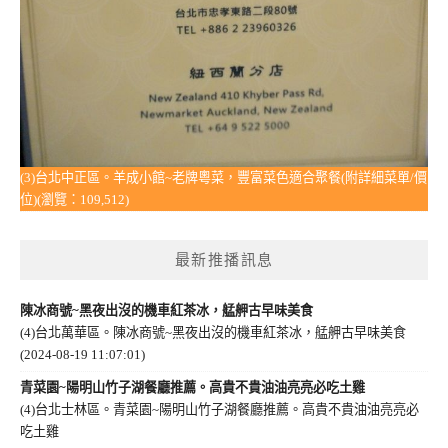
(3)台北中正區。羊成小館~老牌粵菜，豐富菜色適合聚餐(附詳細菜單/價
位)(瀏覽：109,512)
最新推播訊息
陳冰商號~黑夜出沒的機車紅茶冰，艋舺古早味美食
(4)台北萬華區。陳冰商號~黑夜出沒的機車紅茶冰，艋舺古早味美食
(2024-08-19 11:07:01)
青菜園~陽明山竹子湖餐廳推薦。高貴不貴油油亮亮必吃土雞
(4)台北士林區。青菜園~陽明山竹子湖餐廳推薦。高貴不貴油油亮亮必
吃土雞