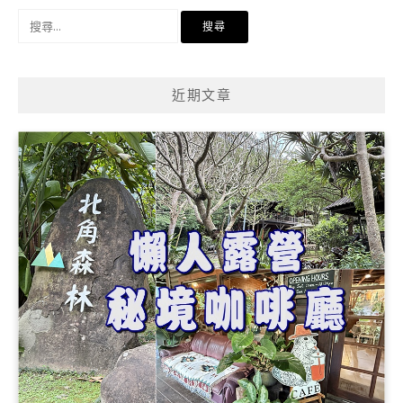
搜
尋
關
鍵
近期文章
字: