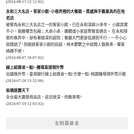
(2024-08-15 12:12:02)
永和三大名店。客家小館~小巷弄裡的大餐館，質感與手藝兼具的在地
老店
被譽為永和三大名店之一的客家小館，已在永和深耕20多年。 小館其實
不小，兩層樓含包廂；大桌小桌、團體或小家庭聚餐皆適合。 在永和隱
密的巷弄中，卻有著極深的庭院；餐廳大門更是低調到不行，一不小心
就錯過了! 但繞過客家小館的前庭，林木鬱鬱之中就聞人聲鼎沸，饕客
絡繹不絕。
(2024-08-07 18:07:02)
線上結匯省一點!~機場直接領外幣
出國換外幣，臺灣銀行線上結匯省一點!方便一點~桃園機場領外幣示範
(2024-07-26 13:52:06)
板橋逐露天下
全台最大露營用品店，這坑很深，你敢來嗎?
(2024-07-19 12:03:02)
全制霸基金