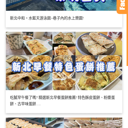
新北中和。水藍天游泳館~巷子內的水上樂園!
吃膩早午餐了嗎? 精選新北早餐蛋餅推薦! 特色酥皮蛋餅、粉漿蛋
餅、古早味蛋餅….