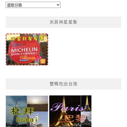
鴨
鴨
菜
米其林星星集
單
分
類
雙鴨吃出台灣