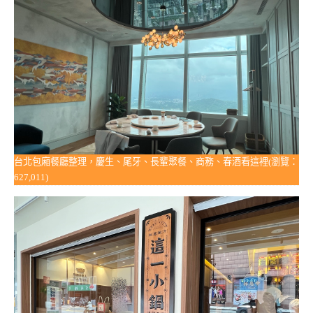
台北包廂餐廳整理，慶生、尾牙、長輩聚餐、商務、春酒看這裡(瀏覽：
627,011)