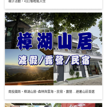
親子活動，可訂餐輕鬆入住
南投國姓。樟湖山居~森林與雲海，民宿、露營….避暑山莊首選