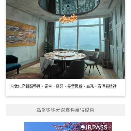
台北包廂餐廳整理，慶生、尾牙、長輩聚餐、商務、春酒看這裡
點擊鴨鴨分潤夥伴獲得優惠