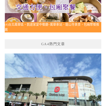
(4)台北萬華區。凱達家宴中餐廳~萬華車站、龍山寺美食，包廂聚餐推
薦
GA4熱門文章