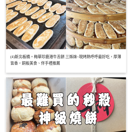
(4)新北板橋。梅華珍鹿港牛舌餅.三姊妹~現烤熱呼呼最好吃，厚薄
皆香，銅板美食、伴手禮推薦