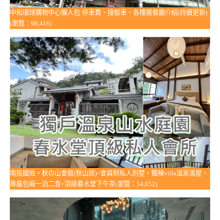
中和環球購物中心懶人包:停車費、接駁車、各樓層餐廳介紹(持續更新)
(瀏覽：98,416)
南投國姓。秋の山會館(秋山居)~會員制私人別墅，獨棟villa溫泉湯屋、
專屬包廂一泊二食+頂級春水堂下午茶(瀏覽：54,852)