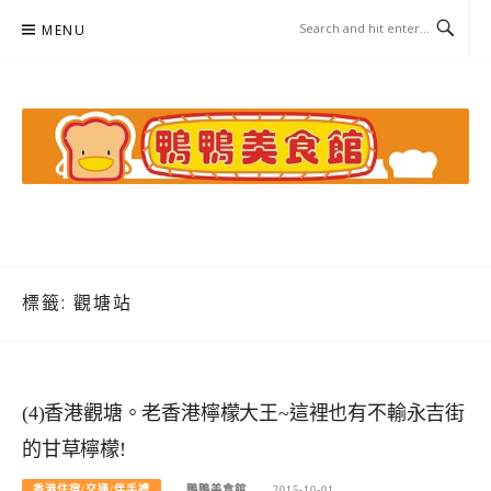
Skip
MENU
to
content
鴨鴨美食館
美食/旅遊/米其林親子資料收集
標籤:
觀塘站
(4)香港觀塘。老香港檸檬大王~這裡也有不輸永吉街
的甘草檸檬!
香港住宿/交通/伴手禮
鴨鴨美食館
2015-10-01