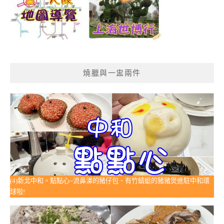
燒臘與一盅兩件
(4)新北中和。點點心~流鼻涕的豬仔包、有竹蜻蜓的豬豬煲進駐中和環
球啦!