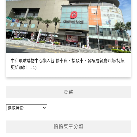
中和環球購物中心懶人包:停車費、接駁車、各樓層餐廳介紹(持續
更新)(線上：1)
彙整
彙
整
鴨鴨菜單分類