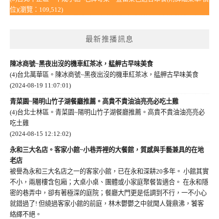
位)(瀏覽：109,512)
最新推播訊息
陳冰商號~黑夜出沒的機車紅茶冰，艋舺古早味美食
(4)台北萬華區。陳冰商號~黑夜出沒的機車紅茶冰，艋舺古早味美食
(2024-08-19 11:07:01)
青菜園~陽明山竹子湖餐廳推薦。高貴不貴油油亮亮必吃土雞
(4)台北士林區。青菜園~陽明山竹子湖餐廳推薦。高貴不貴油油亮亮必
吃土雞
(2024-08-15 12:12:02)
永和三大名店。客家小館~小巷弄裡的大餐館，質感與手藝兼具的在地
老店
被譽為永和三大名店之一的客家小館，已在永和深耕20多年。 小館其實
不小，兩層樓含包廂；大桌小桌、團體或小家庭聚餐皆適合。 在永和隱
密的巷弄中，卻有著極深的庭院；餐廳大門更是低調到不行，一不小心
就錯過了! 但繞過客家小館的前庭，林木鬱鬱之中就聞人聲鼎沸，饕客
絡繹不絕。