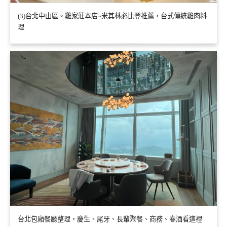
(3)台北中山區。雞家莊本店~米其林必比登推薦，台式傳統雞肉料
理
台北包廂餐廳整理，慶生、尾牙、長輩聚餐、商務、春酒看這裡