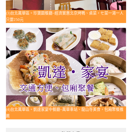
(3)台北萬華區。珍寶園餐廳~經濟實惠北京烤鴨、桌菜，七菜一湯一人
只要250元
(4)台北萬華區。凱達家宴中餐廳~萬華車站、龍山寺美食，包廂聚餐推
薦