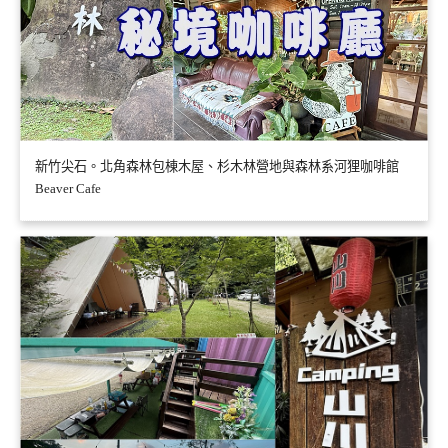
新竹尖石。北角森林包棟木屋、杉木林營地與森林系河狸咖啡館
Beaver Cafe