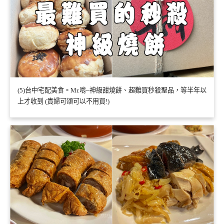
(5)台中宅配美食。Mr.啃~神級甜燒餅、超難買秒殺聖品，等半年以
上才收到 (貴婦可頌可以不用買!)