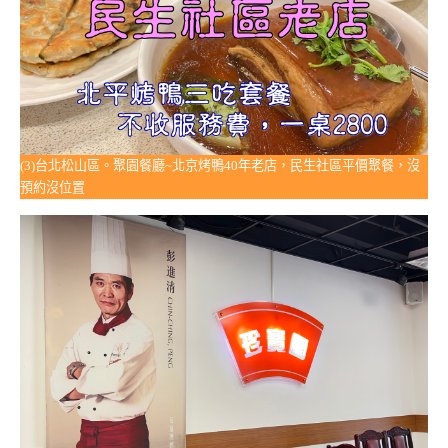
(3)台北松山區。聚園餐廳~北京烤鴨40年老店，民生社區平價聚餐，沒
預約沒位置