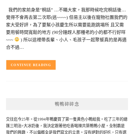
我們的家前身是”桐話” …不瞞大家，我那時候吃完桐話後…
覺得不會再去第二次耶(逃~~~~) 但易主以後在寵物社團我們的
家大受好評，為了要幫小孩慶生所以需要能跑跳場所 且又需
要用餐時間寬鬆的地方 (90分鐘趕人那種老的小的都不行好咩
~~~
) 所以這裡帶長輩、小人、毛孩子一起聚餐真的是再適
合不過…
CONTINUE READING
鴨鴨碎碎念
交往迄今25年。從1994年鴨慶買了第一隻黃色小鴨給我。吃了三年的總
匯三明治+大冰奶後，我決定跟著他吃香喝辣共築鴨鴨小屋。全制霸是
我們的興趣、不以偏概全是我們寫文的立意。沒有絕對的好吃，只有選