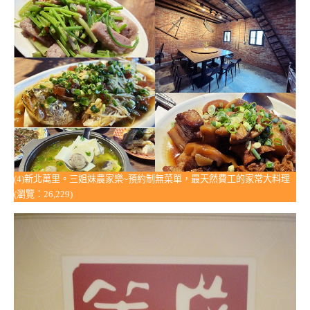
(4)新北萬里。三姐妹農家樂~預約制無菜單，最天然費工的家常大料理
(瀏覽：26,229)