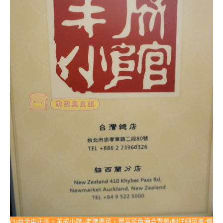
(3)台北中正區。羊成小館~老牌粵菜，豐富菜色適合聚餐(附詳細菜單/價