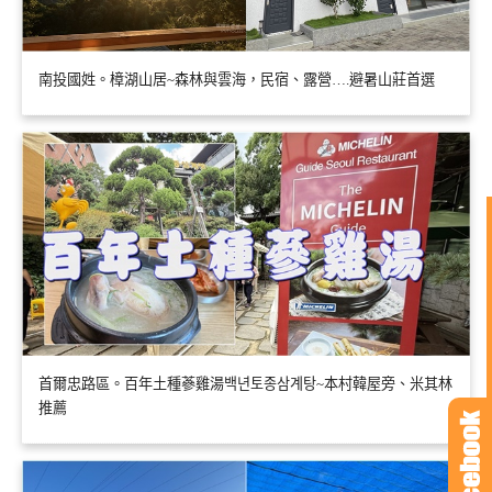
南投國姓。樟湖山居~森林與雲海，民宿、露營….避暑山莊首選
首爾忠路區。百年土種蔘雞湯백년토종삼계탕~本村韓屋旁、米其林
推薦