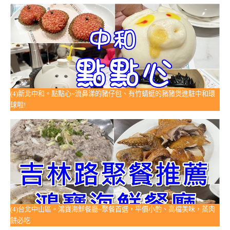
(4)新北中和。點點心~流鼻涕的豬仔包、有竹蜻蜓的豬豬煲進駐中和環
球啦!
(4)台北中山區。鴻寶海鮮餐廳~聚餐首選，平價小酌、高檔美味，蒸肉
餅必吃