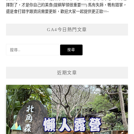
擇對了，才是你自己的美食(提綱挈領很重要!!!!) 馬有失蹄，鴨有錯掌，
還是會打錯字跟資訊需要更新，歡迎大家一起提供更正歐^^~
GA4今日熱門文章
搜
尋
關
鍵
近期文章
字: