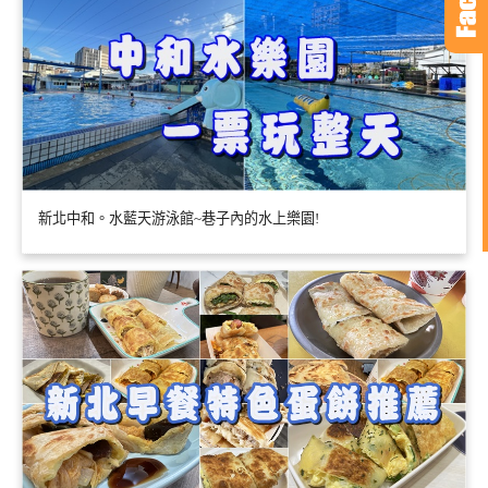
新北中和。水藍天游泳館~巷子內的水上樂園!