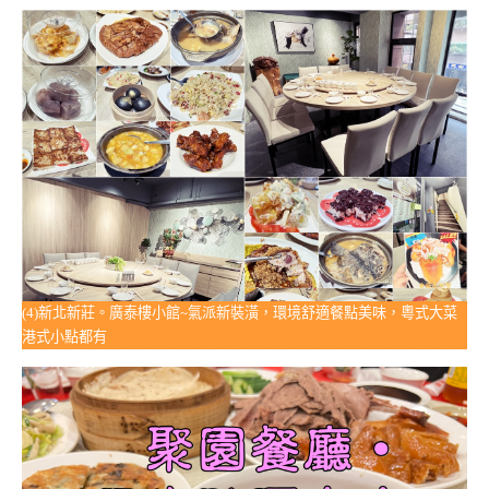
(4)新北新莊。廣泰樓小館~氣派新裝潢，環境舒適餐點美味，粵式大菜
港式小點都有