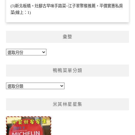
(3)新北板橋。灶腳古早味手路菜~江子翠聚餐推薦，平價實惠私房
菜(線上：1)
彙整
彙
整
鴨鴨菜單分類
鴨
鴨
菜
米其林星星集
單
分
類