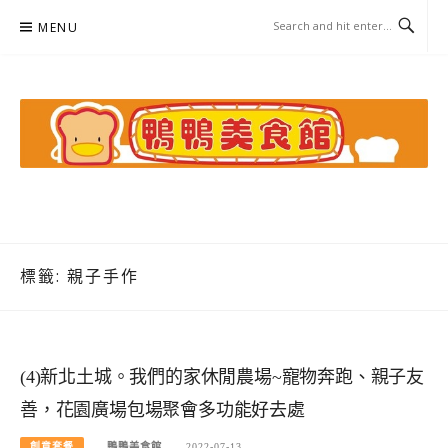
Skip
MENU
to
content
鴨鴨美食館
美食/旅遊/米其林親子資料收集
標籤:
親子手作
(4)新北土城。我們的家休閒農場~寵物奔跑、親子友
善，花園廣場包場聚會多功能好去處
創意套餐
鴨鴨美食館
2022-07-13