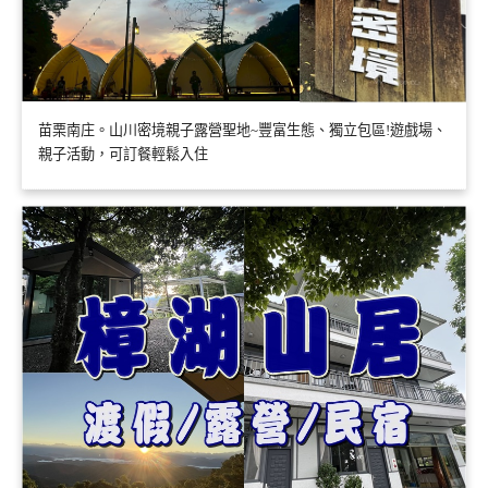
苗栗南庄。山川密境親子露營聖地~豐富生態、獨立包區!遊戲場、
親子活動，可訂餐輕鬆入住