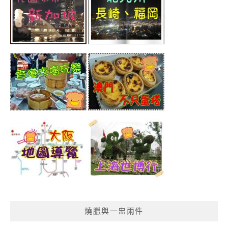
燒臘與一盅兩件