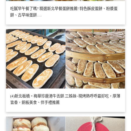
吃膩早午餐了嗎? 精選新北早餐蛋餅推薦! 特色酥皮蛋餅、粉漿蛋
餅、古早味蛋餅….
(4)新北板橋。梅華珍鹿港牛舌餅.三姊妹~現烤熱呼呼最好吃，厚薄
皆香，銅板美食、伴手禮推薦