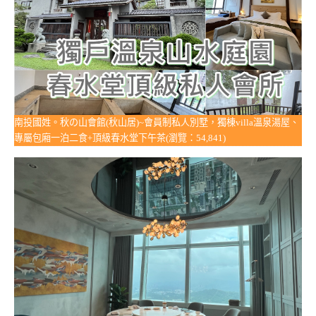
南投國姓。秋の山會館(秋山居)~會員制私人別墅，獨棟villa溫泉湯屋、
專屬包廂一泊二食+頂級春水堂下午茶(瀏覽：54,841)