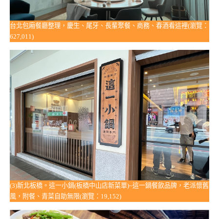
台北包廂餐廳整理，慶生、尾牙、長輩聚餐、商務、春酒看這裡(瀏覽：
627,011)
(3)新北板橋。這一小鍋(板橋中山店新菜單)~這一鍋餐飲品牌，老派懷舊
風，附餐、青菜自助無限(瀏覽：19,152)