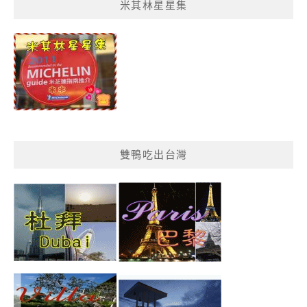
米其林星星集
單
分
類
雙鴨吃出台灣