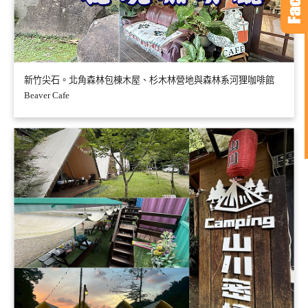
新竹尖石。北角森林包棟木屋、杉木林營地與森林系河狸咖啡館
Beaver Cafe