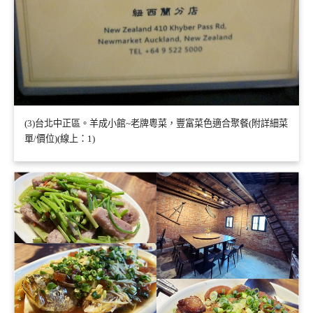
(3)台北中正區。羊成小館~老牌粵菜，豐富菜色適合聚餐(附詳細菜
單/價位)(線上：1)