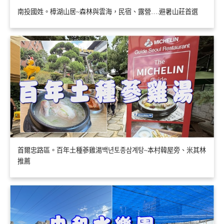
南投國姓。樟湖山居~森林與雲海，民宿、露營….避暑山莊首選
首爾忠路區。百年土種蔘雞湯백년토종삼계탕~本村韓屋旁、米其林
推薦