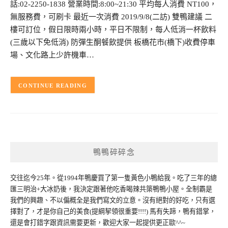
話:02-2250-1838 營業時間:8:00~21:30 平均每人消費 NT100，
無服務費，可刷卡 最近一次消費 2019/9/8(二訪) 雙鴨建議 二
樓可訂位，假日限時兩小時，平日不限制，每人低消一杯飲料
(三歲以下免低消) 防彈生酮餐飲提供 板橋花市(橋下)收費停車
場、文化路上少許機車…
CONTINUE READING
鴨鴨碎碎念
交往迄今25年。從1994年鴨慶買了第一隻黃色小鴨給我。吃了三年的總
匯三明治+大冰奶後，我決定跟著他吃香喝辣共築鴨鴨小屋。全制霸是
我們的興趣、不以偏概全是我們寫文的立意。沒有絕對的好吃，只有選
擇對了，才是你自己的美食(提綱挈領很重要!!!!) 馬有失蹄，鴨有錯掌，
還是會打錯字跟資訊需要更新，歡迎大家一起提供更正歐^^~