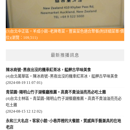
(3)台北中正區。羊成小館~老牌粵菜，豐富菜色適合聚餐(附詳細菜單/價
位)(瀏覽：109,511)
最新推播訊息
陳冰商號~黑夜出沒的機車紅茶冰，艋舺古早味美食
(4)台北萬華區。陳冰商號~黑夜出沒的機車紅茶冰，艋舺古早味美食
(2024-08-19 11:07:01)
青菜園~陽明山竹子湖餐廳推薦。高貴不貴油油亮亮必吃土雞
(4)台北士林區。青菜園~陽明山竹子湖餐廳推薦。高貴不貴油油亮亮必
吃土雞
(2024-08-15 12:12:02)
永和三大名店。客家小館~小巷弄裡的大餐館，質感與手藝兼具的在地
老店