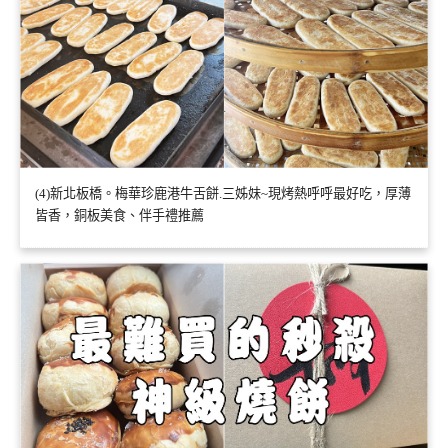
(4)新北板橋。梅華珍鹿港牛舌餅.三姊妹~現烤熱呼呼最好吃，厚薄
皆香，銅板美食、伴手禮推薦