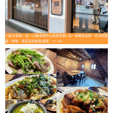
(3)新北板橋。這一小鍋(板橋中山店新菜單)~這一鍋餐飲品牌，老派懷舊
風，附餐、青菜自助無限(瀏覽：19,148)