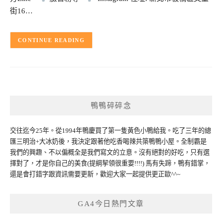
街16…
CONTINUE READING
鴨鴨碎碎念
交往迄今25年。從1994年鴨慶買了第一隻黃色小鴨給我。吃了三年的總
匯三明治+大冰奶後，我決定跟著他吃香喝辣共築鴨鴨小屋。全制霸是
我們的興趣、不以偏概全是我們寫文的立意。沒有絕對的好吃，只有選
擇對了，才是你自己的美食(提綱挈領很重要!!!!) 馬有失蹄，鴨有錯掌，
還是會打錯字跟資訊需要更新，歡迎大家一起提供更正歐^^~
GA4今日熱門文章