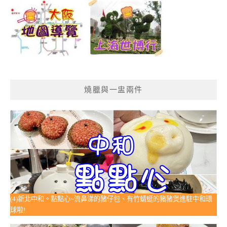
燒臘與一盅兩件
(4)新北中和。點點心~流鼻涕的豬仔包、有竹蜻蜓的豬豬煲進駐中和環
球啦!