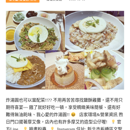
炸湯圓也可以當配菜!!?? 不用再苦苦尋找鹽酥雞攤，還不用只
期待喜宴~~ 餓了就好好吃一頓，享受精緻美味簡餐、還有好
難得無油耗味、我心愛的炸湯圓!!
店家環境&營業資訊 煦
日門口擺著摩艾像，店內也有許多摩艾的造型公仔喔!
官
方Line
臉書粉專
Instagram 住址: 新北市板橋區文聖