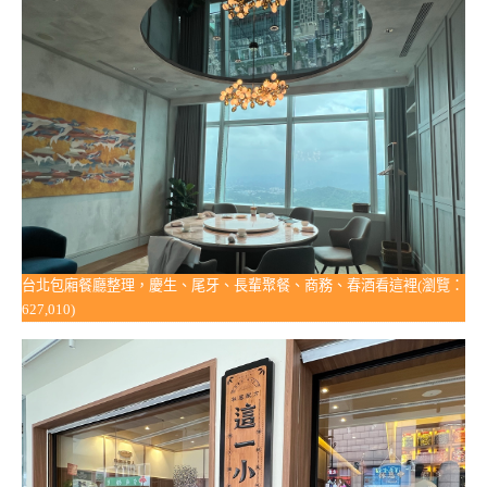
台北包廂餐廳整理，慶生、尾牙、長輩聚餐、商務、春酒看這裡(瀏覽：
627,010)