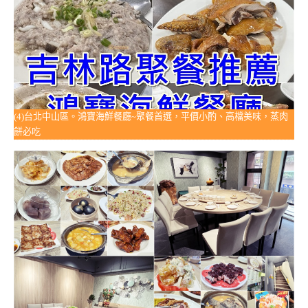
(4)台北中山區。鴻寶海鮮餐廳~聚餐首選，平價小酌、高檔美味，蒸肉
餅必吃