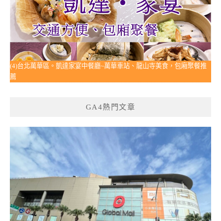
(4)台北萬華區。凱達家宴中餐廳~萬華車站、龍山寺美食，包廂聚餐推
薦
GA4熱門文章