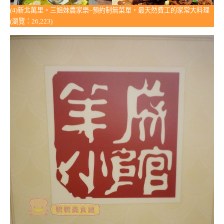
(4)新北萬里。三姐妹農家樂~預約制無菜單，最天然費工的家常大料理
(瀏覽：26,223)