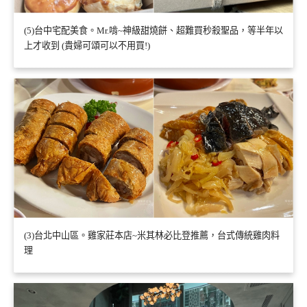
(5)台中宅配美食。Mr.啃~神級甜燒餅、超難買秒殺聖品，等半年以
上才收到 (貴婦可頌可以不用買!)
(3)台北中山區。雞家莊本店~米其林必比登推薦，台式傳統雞肉料
理