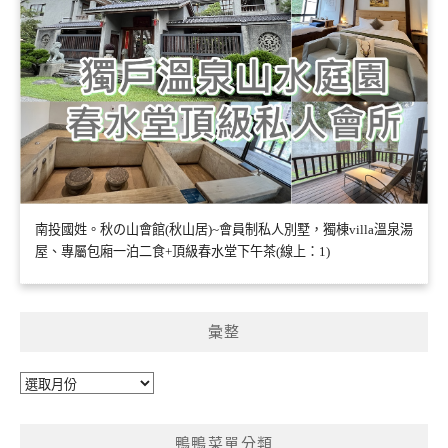
南投國姓。秋の山會館(秋山居)~會員制私人別墅，獨棟villa溫泉湯
屋、專屬包廂一泊二食+頂級春水堂下午茶(線上：1)
彙整
彙
整
鴨鴨菜單分類