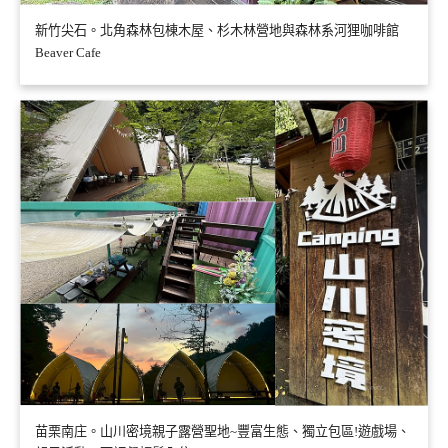
新竹尖石。北角森林包棟木屋、杉木林營地與森林系河狸咖啡館
Beaver Cafe
苗栗南庄。山川密境親子露營聖地~豐富生態、獨立包區!遊戲場、