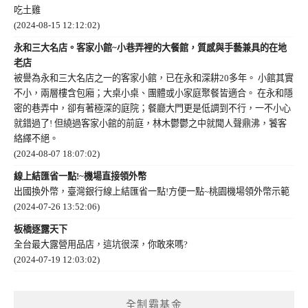
吃土雞
(2024-08-15 12:12:02)
永和三大名店。客家小館~小巷弄裡的大餐館，質感與手藝兼具的在地
老店
被譽為永和三大名店之一的客家小館，已在永和深耕20多年。 小館其實
不小，兩層樓含包廂；大桌小桌、團體或小家庭聚餐皆適合。 在永和隱
密的巷弄中，卻有著極深的庭院；餐廳大門更是低調到不行，一不小心
就錯過了! 但繞過客家小館的前庭，林木鬱鬱之中就聞人聲鼎沸，饕客
絡繹不絕。
(2024-08-07 18:07:02)
線上結匯省一點!~機場直接領外幣
出國換外幣，臺灣銀行線上結匯省一點!方便一點~桃園機場領外幣示範
(2024-07-26 13:52:06)
板橋逐露天下
全台最大露營用品店，這坑很深，你敢來嗎?
(2024-07-19 12:03:02)
全制霸基金