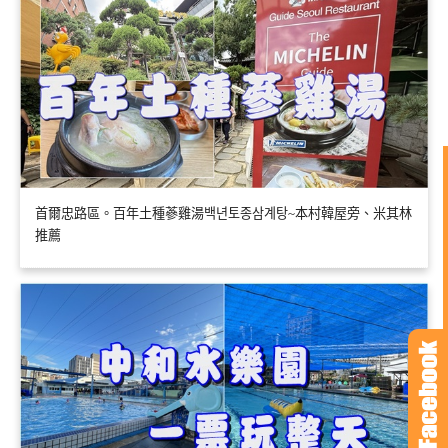
首爾忠路區。百年土種蔘雞湯백년토종삼계탕~本村韓屋旁、米其林
推薦