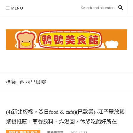
Skip
MENU
to
content
鴨鴨美食館
美食/旅遊/米其林親子資料收集
標籤:
西西里咖啡
(4)新北板橋。煦日food & cafe)(已歇業)~江子翠放鬆
聚餐推薦，簡餐飲料、炸湯圓，休憩吃飽好所在
咖啡廳/簡餐店/茶坊
鴨鴨美食館
2022-12-12