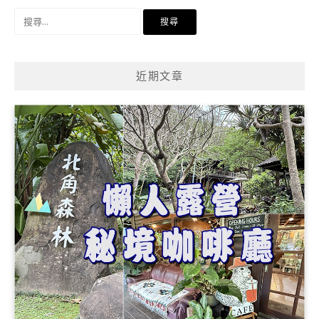
搜
尋
關
鍵
近期文章
字: