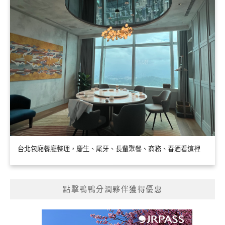
台北包廂餐廳整理，慶生、尾牙、長輩聚餐、商務、春酒看這裡
點擊鴨鴨分潤夥伴獲得優惠