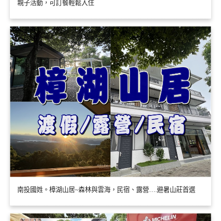
親子活動，可訂餐輕鬆入住
南投國姓。樟湖山居~森林與雲海，民宿、露營….避暑山莊首選