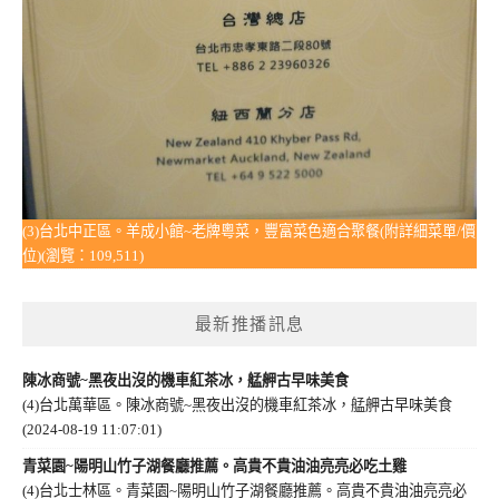
(3)台北中正區。羊成小館~老牌粵菜，豐富菜色適合聚餐(附詳細菜單/價
位)(瀏覽：109,511)
最新推播訊息
陳冰商號~黑夜出沒的機車紅茶冰，艋舺古早味美食
(4)台北萬華區。陳冰商號~黑夜出沒的機車紅茶冰，艋舺古早味美食
(2024-08-19 11:07:01)
青菜園~陽明山竹子湖餐廳推薦。高貴不貴油油亮亮必吃土雞
(4)台北士林區。青菜園~陽明山竹子湖餐廳推薦。高貴不貴油油亮亮必