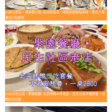
(4)新北新莊。廣泰樓小館~氣派新裝潢，環境舒適餐點美味，粵式大菜
港式小點都有
(3)台北松山區。聚園餐廳~北京烤鴨40年老店，民生社區平價聚餐，沒
預約沒位置