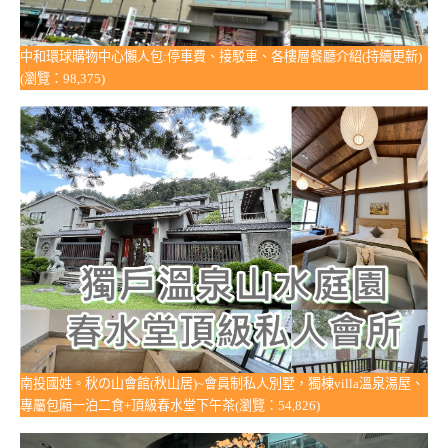
中和環球購物中心懶人包:停車費、接駁車、各樓層餐廳介紹(持續更新)
(瀏覽：98,375)
南投國姓。秋の山會館(秋山居)~會員制私人別墅，獨棟villa溫泉湯屋、
專屬包廂一泊二食+頂級春水堂下午茶(瀏覽：54,826)