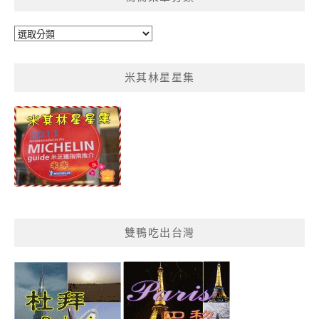
鴨
鴨
菜
米其林星星集
單
分
類
雙鴨吃出台灣