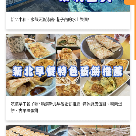
新北中和。水藍天游泳館~巷子內的水上樂園!
吃膩早午餐了嗎? 精選新北早餐蛋餅推薦! 特色酥皮蛋餅、粉漿蛋
餅、古早味蛋餅….