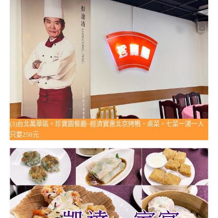
(3)台北萬華區。珍寶園餐廳~經濟實惠北京烤鴨、桌菜，七菜一湯一人
只要250元