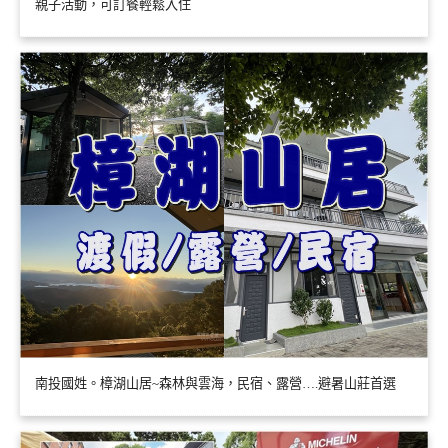
親子活動，可訂餐輕鬆入住
南投國姓。樟湖山居~森林與雲海，民宿、露營….避暑山莊首選