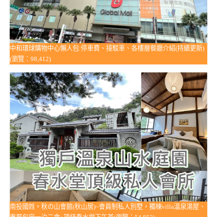
中和環球購物中心懶人包:停車費、接駁車、各樓層餐廳介紹(持續更新)
(瀏覽：98,412)
南投國姓。秋の山會館(秋山居)~會員制私人別墅，獨棟villa溫泉湯屋、