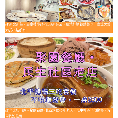
(4)新北新莊。廣泰樓小館~氣派新裝潢，環境舒適餐點美味，粵式大菜
港式小點都有
(3)台北松山區。聚園餐廳~北京烤鴨40年老店，民生社區平價聚餐，沒
預約沒位置