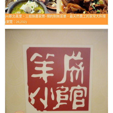
(4)新北萬里。三姐妹農家樂~預約制無菜單，最天然費工的家常大料理
(瀏覽：26,232)