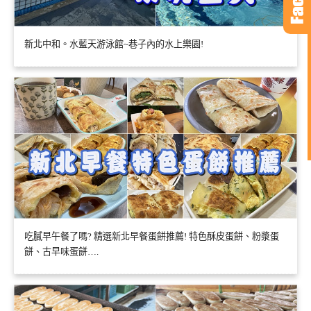
新北中和。水藍天游泳館~巷子內的水上樂園!
吃膩早午餐了嗎? 精選新北早餐蛋餅推薦! 特色酥皮蛋餅、粉漿蛋
餅、古早味蛋餅….