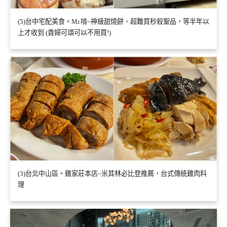
(5)台中宅配美食。Mr.啃~神級甜燒餅、超難買秒殺聖品，等半年以
上才收到 (貴婦可頌可以不用買!)
(3)台北中山區。雞家莊本店~米其林必比登推薦，台式傳統雞肉料
理