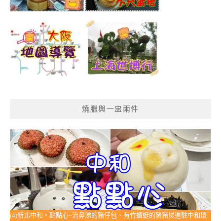
燒臘與一盅兩件
(4)新北中和。點點心~流鼻涕的豬仔包、有竹蜻蜓的豬豬煲進駐中和環