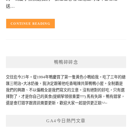
送…
CONTINUE READING
鴨鴨碎碎念
交往迄今25年。從1994年鴨慶買了第一隻黃色小鴨給我。吃了三年的總
匯三明治+大冰奶後，我決定跟著他吃香喝辣共築鴨鴨小屋。全制霸是
我們的興趣、不以偏概全是我們寫文的立意。沒有絕對的好吃，只有選
擇對了，才是你自己的美食(提綱挈領很重要!!!!) 馬有失蹄，鴨有錯掌，
還是會打錯字跟資訊需要更新，歡迎大家一起提供更正歐^^~
GA4今日熱門文章