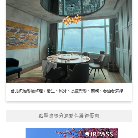
台北包廂餐廳整理，慶生、尾牙、長輩聚餐、商務、春酒看這裡
點擊鴨鴨分潤夥伴獲得優惠