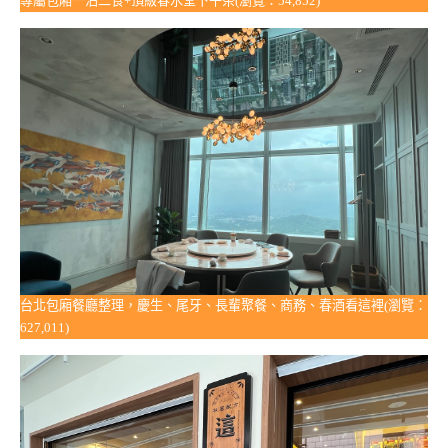
專屬包廂一泊二食+頂級春水堂下午茶(瀏覽：54,852)
台北包廂餐廳整理，慶生、尾牙、長輩聚餐、商務、春酒看這裡(瀏覽：
627,011)