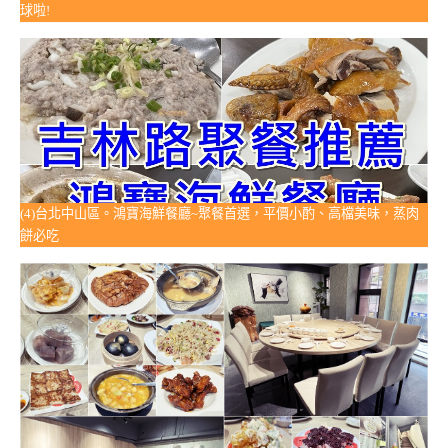
球啦!
(4)台北中山區。鴻寶海鮮餐廳~聚餐首選，平價小酌、高檔美味，蒸肉
餅必吃