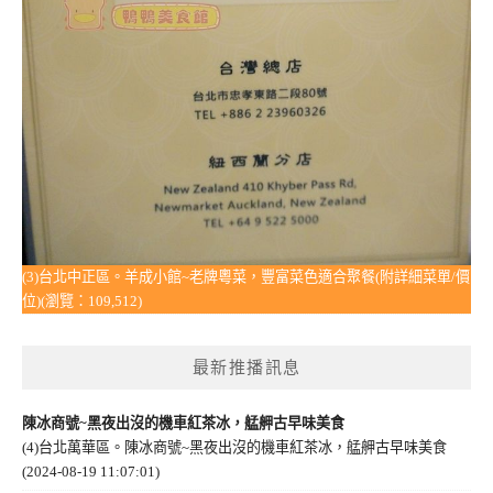
(3)台北中正區。羊成小館~老牌粵菜，豐富菜色適合聚餐(附詳細菜單/價
位)(瀏覽：109,512)
最新推播訊息
陳冰商號~黑夜出沒的機車紅茶冰，艋舺古早味美食
(4)台北萬華區。陳冰商號~黑夜出沒的機車紅茶冰，艋舺古早味美食
(2024-08-19 11:07:01)