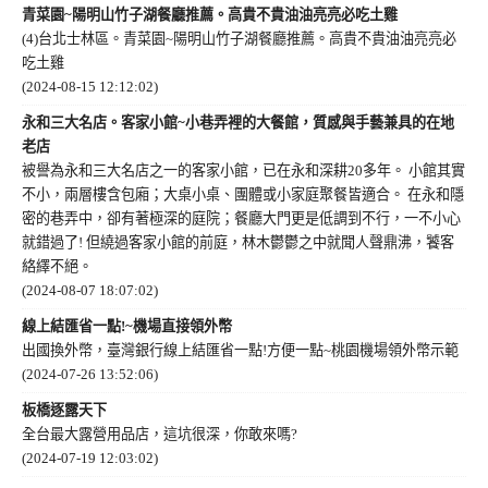
青菜園~陽明山竹子湖餐廳推薦。高貴不貴油油亮亮必吃土雞
(4)台北士林區。青菜園~陽明山竹子湖餐廳推薦。高貴不貴油油亮亮必
吃土雞
(2024-08-15 12:12:02)
永和三大名店。客家小館~小巷弄裡的大餐館，質感與手藝兼具的在地
老店
被譽為永和三大名店之一的客家小館，已在永和深耕20多年。 小館其實
不小，兩層樓含包廂；大桌小桌、團體或小家庭聚餐皆適合。 在永和隱
密的巷弄中，卻有著極深的庭院；餐廳大門更是低調到不行，一不小心
就錯過了! 但繞過客家小館的前庭，林木鬱鬱之中就聞人聲鼎沸，饕客
絡繹不絕。
(2024-08-07 18:07:02)
線上結匯省一點!~機場直接領外幣
出國換外幣，臺灣銀行線上結匯省一點!方便一點~桃園機場領外幣示範
(2024-07-26 13:52:06)
板橋逐露天下
全台最大露營用品店，這坑很深，你敢來嗎?
(2024-07-19 12:03:02)