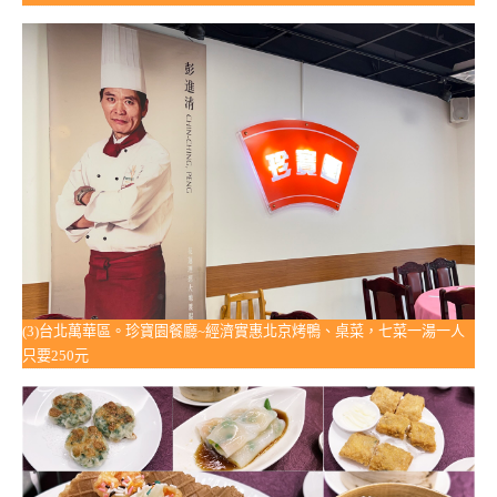
(3)台北萬華區。珍寶園餐廳~經濟實惠北京烤鴨、桌菜，七菜一湯一人
只要250元