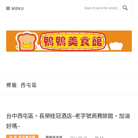
Skip
MENU
to
content
鴨鴨美食館
美食/旅遊/米其林親子資料收集
標籤:
西屯區
台中西屯區。長榮桂冠酒店~老字號商務旅館，加油
好嗎~
中.彰.投其實不遠
鴨鴨美食館
2011-08-26
13