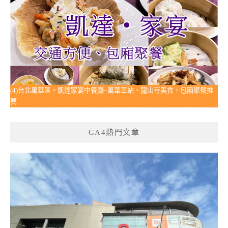
(4)台北萬華區。凱達家宴中餐廳~萬華車站、龍山寺美食，包廂聚餐推
薦
GA4熱門文章