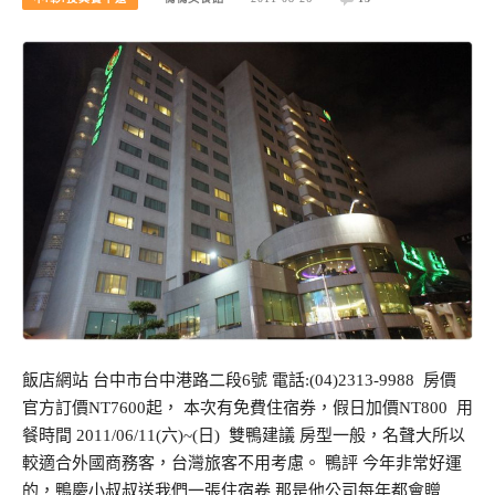
飯店網站 台中市台中港路二段6號 電話:(04)2313-9988 房價
官方訂價NT7600起， 本次有免費住宿券，假日加價NT800 用
餐時間 2011/06/11(六)~(日) 雙鴨建議 房型一般，名聲大所以
較適合外國商務客，台灣旅客不用考慮。 鴨評 今年非常好運
的，鴨慶小叔叔送我們一張住宿卷 那是他公司每年都會贈