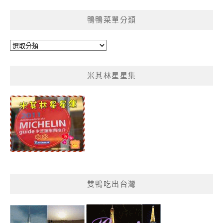
鴨鴨菜單分類
鴨
鴨
菜
米其林星星集
單
分
類
雙鴨吃出台灣