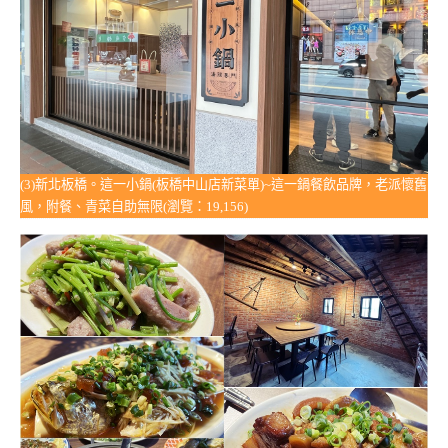
(3)新北板橋。這一小鍋(板橋中山店新菜單)~這一鍋餐飲品牌，老派懷舊
風，附餐、青菜自助無限(瀏覽：19,156)