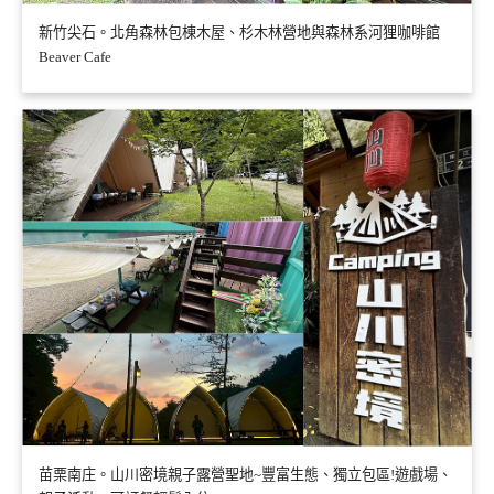
新竹尖石。北角森林包棟木屋、杉木林營地與森林系河狸咖啡館
Beaver Cafe
苗栗南庄。山川密境親子露營聖地~豐富生態、獨立包區!遊戲場、