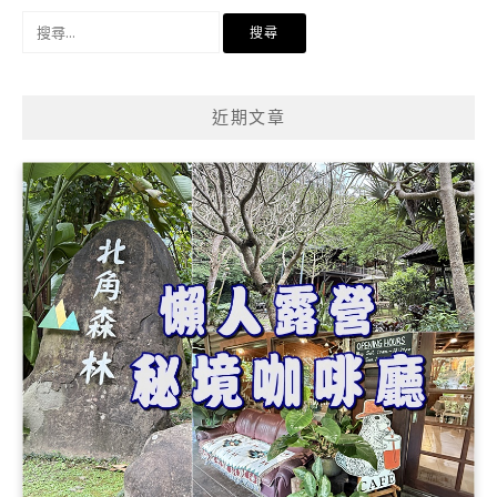
搜
尋
關
鍵
近期文章
字: