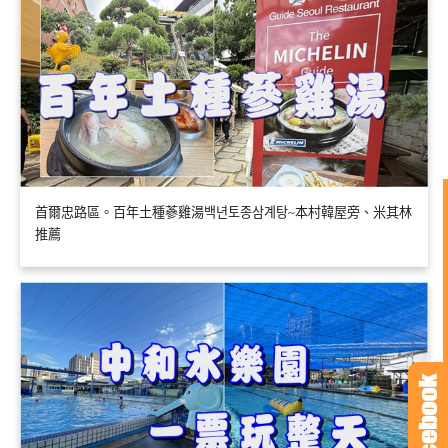
首爾忠路區。百年土種蔘雞湯백년토종삼계탕~本村韓屋旁、米其林
推薦