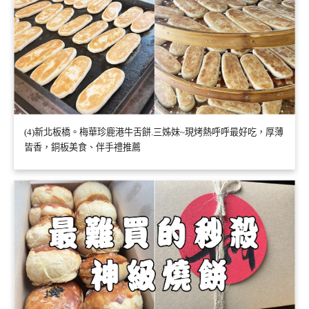
(4)新北板橋。梅華珍鹿港牛舌餅.三姊妹~現烤熱呼呼最好吃，厚薄
皆香，銅板美食、伴手禮推薦