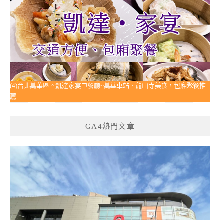
(4)台北萬華區。凱達家宴中餐廳~萬華車站、龍山寺美食，包廂聚餐推
薦
GA4熱門文章