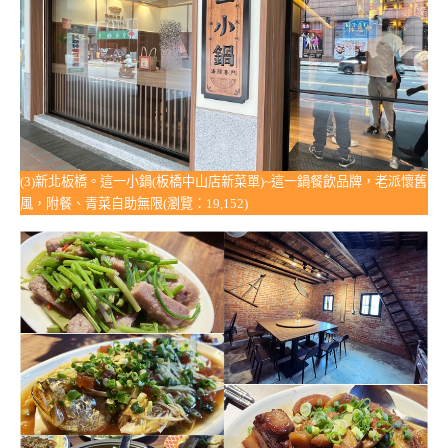
(3)新北板橋。這一小鍋(板橋中山店新菜單)~這一鍋餐飲品牌，老派懷舊
風，附餐、青菜自助無限(瀏覽：19,152)