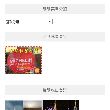
鴨鴨菜單分類
鴨
鴨
菜
米其林星星集
單
分
類
雙鴨吃出台灣