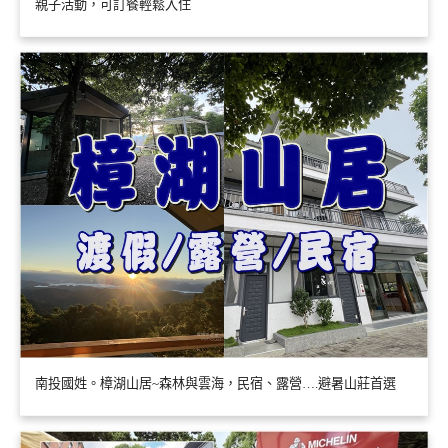
親子活動，可訂餐輕鬆入住
南投國姓。樟湖山居~森林與雲海，民宿、露營….避暑山莊首選