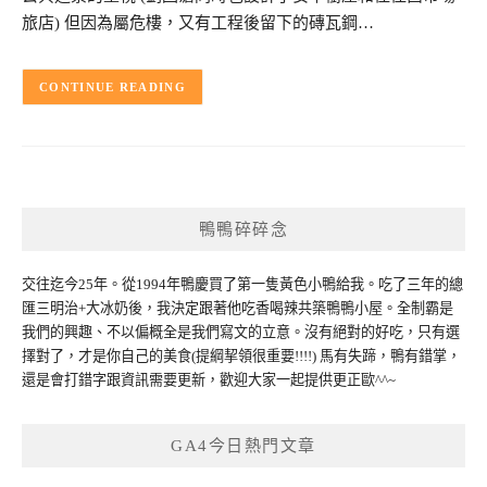
旅店) 但因為屬危樓，又有工程後留下的磚瓦鋼…
CONTINUE READING
鴨鴨碎碎念
交往迄今25年。從1994年鴨慶買了第一隻黃色小鴨給我。吃了三年的總
匯三明治+大冰奶後，我決定跟著他吃香喝辣共築鴨鴨小屋。全制霸是
我們的興趣、不以偏概全是我們寫文的立意。沒有絕對的好吃，只有選
擇對了，才是你自己的美食(提綱挈領很重要!!!!) 馬有失蹄，鴨有錯掌，
還是會打錯字跟資訊需要更新，歡迎大家一起提供更正歐^^~
GA4今日熱門文章