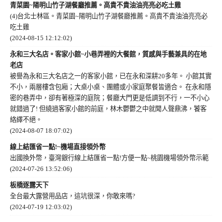
青菜園~陽明山竹子湖餐廳推薦。高貴不貴油油亮亮必吃土雞
(4)台北士林區。青菜園~陽明山竹子湖餐廳推薦。高貴不貴油油亮亮必
吃土雞
(2024-08-15 12:12:02)
永和三大名店。客家小館~小巷弄裡的大餐館，質感與手藝兼具的在地
老店
被譽為永和三大名店之一的客家小館，已在永和深耕20多年。 小館其實
不小，兩層樓含包廂；大桌小桌、團體或小家庭聚餐皆適合。 在永和隱
密的巷弄中，卻有著極深的庭院；餐廳大門更是低調到不行，一不小心
就錯過了! 但繞過客家小館的前庭，林木鬱鬱之中就聞人聲鼎沸，饕客
絡繹不絕。
(2024-08-07 18:07:02)
線上結匯省一點!~機場直接領外幣
出國換外幣，臺灣銀行線上結匯省一點!方便一點~桃園機場領外幣示範
(2024-07-26 13:52:06)
板橋逐露天下
全台最大露營用品店，這坑很深，你敢來嗎?
(2024-07-19 12:03:02)