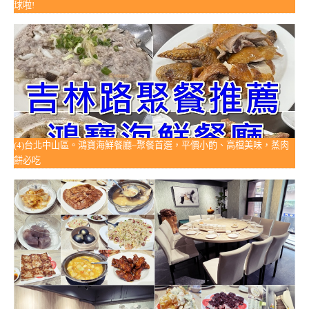
球啦!
(4)台北中山區。鴻寶海鮮餐廳~聚餐首選，平價小酌、高檔美味，蒸肉
餅必吃