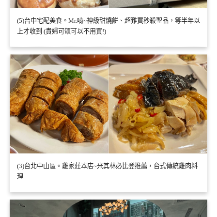
(5)台中宅配美食。Mr.啃~神級甜燒餅、超難買秒殺聖品，等半年以
上才收到 (貴婦可頌可以不用買!)
(3)台北中山區。雞家莊本店~米其林必比登推薦，台式傳統雞肉料
理