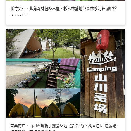
新竹尖石。北角森林包棟木屋、杉木林營地與森林系河狸咖啡館
Beaver Cafe
苗栗南庄。山川密境親子露營聖地~豐富生態、獨立包區!遊戲場、