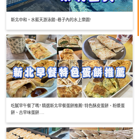
新北中和。水藍天游泳館~巷子內的水上樂園!
吃膩早午餐了嗎? 精選新北早餐蛋餅推薦! 特色酥皮蛋餅、粉漿蛋
餅、古早味蛋餅….