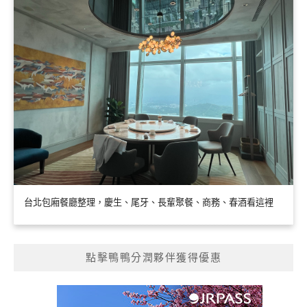
台北包廂餐廳整理，慶生、尾牙、長輩聚餐、商務、春酒看這裡
點擊鴨鴨分潤夥伴獲得優惠