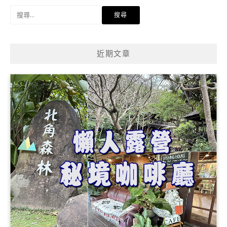
搜
尋
關
鍵
近期文章
字: