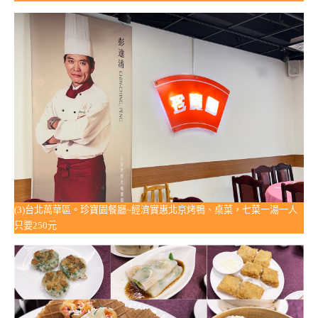
(3)台北萬華區。珍寶園餐廳~經濟實惠北京烤鴨、桌菜，七菜一湯一人
只要250元