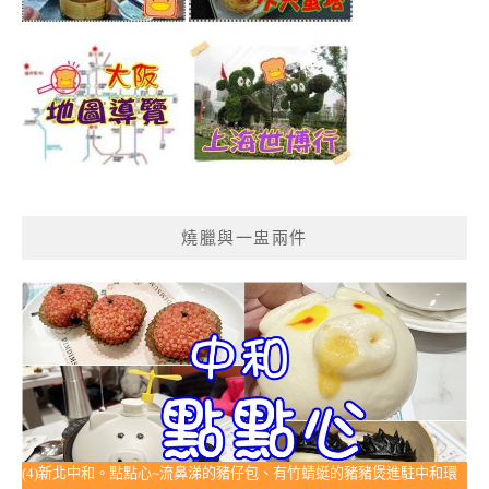
燒臘與一盅兩件
(4)新北中和。點點心~流鼻涕的豬仔包、有竹蜻蜓的豬豬煲進駐中和環