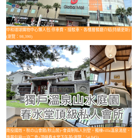
中和環球購物中心懶人包:停車費、接駁車、各樓層餐廳介紹(持續更新)
(瀏覽：98,390)
南投國姓。秋の山會館(秋山居)~會員制私人別墅，獨棟villa溫泉湯屋、
專屬包廂一泊二食+頂級春水堂下午茶(瀏覽：54,845)