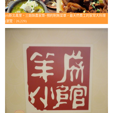
(4)新北萬里。三姐妹農家樂~預約制無菜單，最天然費工的家常大料理
(瀏覽：26,229)