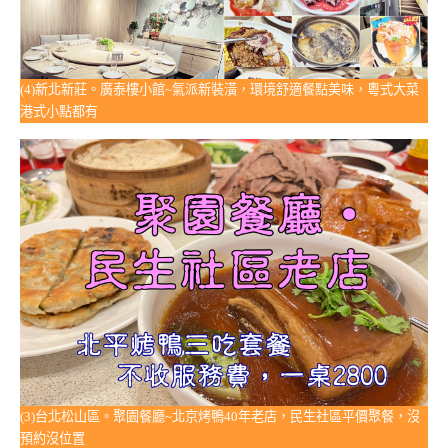
(4)新北新莊。廣泰樓小館~氣派新裝潢，環境舒適餐點美味，粵式大菜
港式小點都有
(3)台北松山區。聚園餐廳~北京烤鴨40年老店，民生社區平價聚餐，沒
預約沒位置