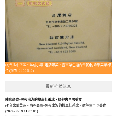
(3)台北中正區。羊成小館~老牌粵菜，豐富菜色適合聚餐(附詳細菜單/價
位)(瀏覽：109,512)
最新推播訊息
陳冰商號~黑夜出沒的機車紅茶冰，艋舺古早味美食
(4)台北萬華區。陳冰商號~黑夜出沒的機車紅茶冰，艋舺古早味美食
(2024-08-19 11:07:01)