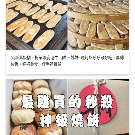
(4)新北板橋。梅華珍鹿港牛舌餅.三姊妹~現烤熱呼呼最好吃，厚薄
皆香，銅板美食、伴手禮推薦