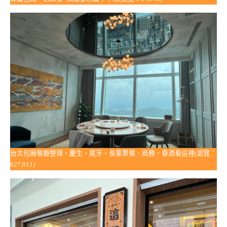
台北包廂餐廳整理，慶生、尾牙、長輩聚餐、商務、春酒看這裡(瀏覽：
627,011)