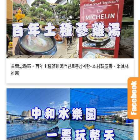
首爾忠路區。百年土種蔘雞湯백년토종삼계탕~本村韓屋旁、米其林
推薦