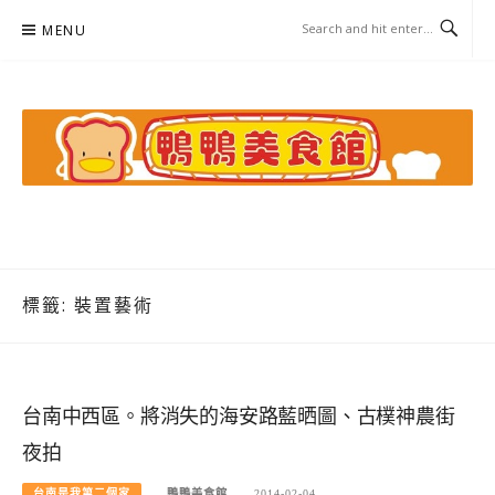
Skip
MENU
to
content
鴨鴨美食館
美食/旅遊/米其林親子資料收集
標籤:
裝置藝術
台南中西區。將消失的海安路藍晒圖、古樸神農街
夜拍
台南是我第二個家
鴨鴨美食館
2014-02-04