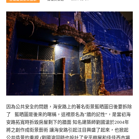
因為公共安全的問題，海安路上的著名街景藍晒圖日後要拆除
了 藍晒圖是後來的暱稱，這裡原名為”牆的記性“，是當初海
安路拓寬時拆毀房屋剩下的牆面 知名建築師劉國滄於2004年
將之創作成街景藝術 讓海安路引起注目興盛了起來，也掀起
公共造景的重視 (劉國滄同時也設計了安平樹屋和佳佳西市場