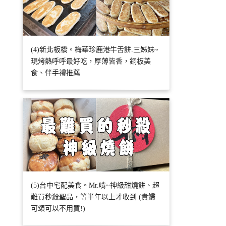
(4)新北板橋。梅華珍鹿港牛舌餅.三姊妹~
現烤熱呼呼最好吃，厚薄皆香，銅板美
食、伴手禮推薦
(5)台中宅配美食。Mr.啃~神級甜燒餅、超
難買秒殺聖品，等半年以上才收到 (貴婦
可頌可以不用買!)