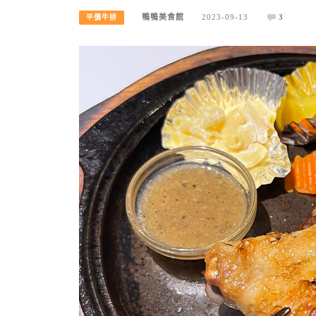
鴨鴨美食館
2023-09-13
3
平價牛排