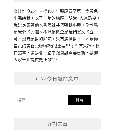
交往迄今25年。從1994年鴨慶買了第一隻黃色
小鴨給我。吃了三年的總匯三明治+大冰奶後，
我決定跟著他吃香喝辣共築鴨鴨小屋。全制霸
是我們的興趣、不以偏概全是我們寫文的立
意。沒有絕對的好吃，只有選擇對了，才是你
自己的美食(提綱挈領很重要!!!!) 馬有失蹄，鴨
有錯掌，還是會打錯字跟資訊需要更新，歡迎
大家一起提供更正歐^^~
GA4今日熱門文章
搜
尋
關
鍵
近期文章
字: