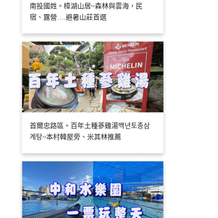
南投國姓。樟湖山居~森林與雲海，民
宿、露營….避暑山莊首選
首爾忠路區。百年土種蔘雞湯백년토종삼
계탕~本村韓屋旁、米其林推薦