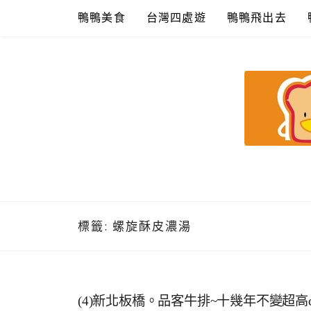
Skip
鴨鴨美食
台灣四處遊
鴨鴨飛出去
to
content
鴨鴨美食館
美食/旅遊/米其林親子資料收集
標籤:
螺旋酥皮濃湯
(4)新北板橋。品客牛排~十幾年不變超高c