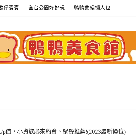
鴨仔寶寶
全台公園好好玩
鴨鴨彙編懶人包
/p值，小資族必來約會、聚餐推薦!(2023最新價位)