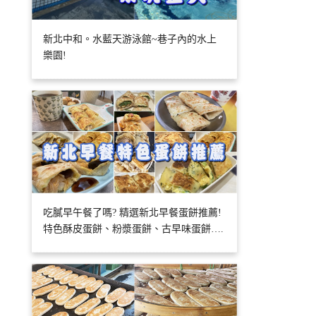
新北中和。水藍天游泳館~巷子內的水上
樂園!
吃膩早午餐了嗎? 精選新北早餐蛋餅推薦!
特色酥皮蛋餅、粉漿蛋餅、古早味蛋餅….