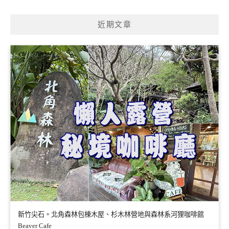
關
鍵
近期文章
字:
新竹尖石。北角森林包棟木屋、杉木林營地與森林系河狸咖啡館
Beaver Cafe