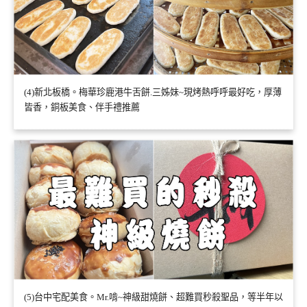
(4)新北板橋。梅華珍鹿港牛舌餅.三姊妹~現烤熱呼呼最好吃，厚薄
皆香，銅板美食、伴手禮推薦
(5)台中宅配美食。Mr.啃~神級甜燒餅、超難買秒殺聖品，等半年以