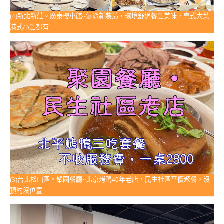
(4)新北新莊。廣泰樓小館~氣派新裝潢，環境舒適餐點美味，粵式大菜
港式小點都有
(3)台北松山區。聚園餐廳~北京烤鴨40年老店，民生社區平價聚餐，沒
預約沒位置