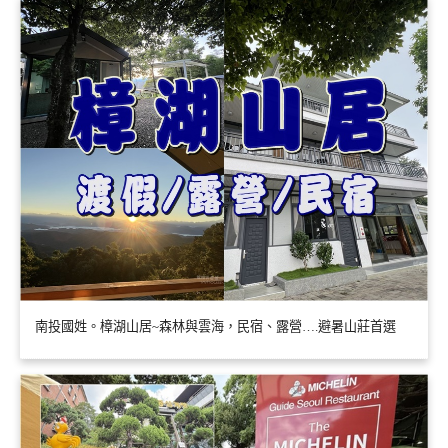
南投國姓。樟湖山居~森林與雲海，民宿、露營….避暑山莊首選