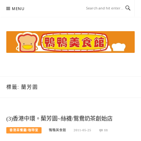
Skip
MENU
to
content
鴨鴨美食館
美食/旅遊/米其林親子資料收集
標籤:
蘭芳園
(3)香港中環。蘭芳園~絲襪/鴛鴦奶茶創始店
香港茶餐廳/咖啡室
鴨鴨美食館
2011-05-25
11