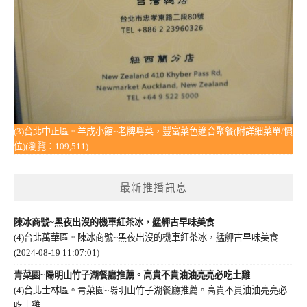
(3)台北中正區。羊成小館~老牌粵菜，豐富菜色適合聚餐(附詳細菜單/價
位)(瀏覽：109,511)
最新推播訊息
陳冰商號~黑夜出沒的機車紅茶冰，艋舺古早味美食
(4)台北萬華區。陳冰商號~黑夜出沒的機車紅茶冰，艋舺古早味美食
(2024-08-19 11:07:01)
青菜園~陽明山竹子湖餐廳推薦。高貴不貴油油亮亮必吃土雞
(4)台北士林區。青菜園~陽明山竹子湖餐廳推薦。高貴不貴油油亮亮必
吃土雞