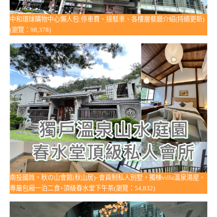
中和環球購物中心懶人包:停車費、接駁車、各樓層餐廳介紹(持續更新)
(瀏覽：98,378)
南投國姓。秋の山會館(秋山居)~會員制私人別墅，獨棟villa溫泉湯屋、
專屬包廂一泊二食+頂級春水堂下午茶(瀏覽：54,832)