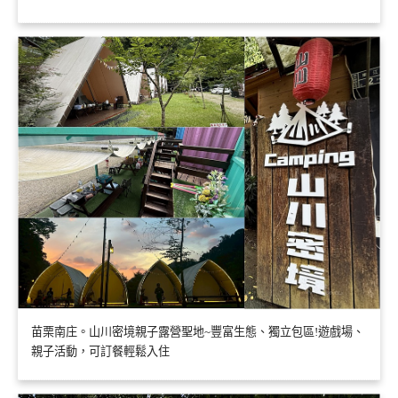
苗栗南庄。山川密境親子露營聖地~豐富生態、獨立包區!遊戲場、
親子活動，可訂餐輕鬆入住