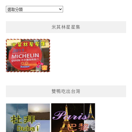
鴨
鴨
菜
米其林星星集
單
分
類
雙鴨吃出台灣