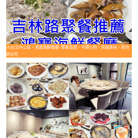
(4)台北中山區。鴻寶海鮮餐廳~聚餐首選，平價小酌、高檔美味，蒸肉
餅必吃