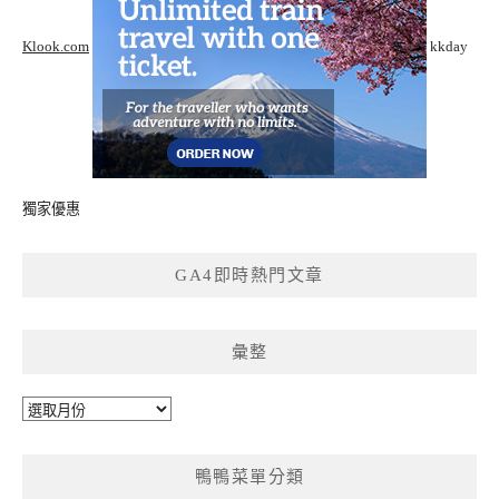
Klook.com
kkday
獨家優惠
GA4即時熱門文章
彙整
彙
整
鴨鴨菜單分類