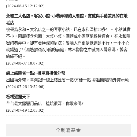
(2024-08-15 12:12:02)
永和三大名店。客家小館~小巷弄裡的大餐館，質感與手藝兼具的在地
老店
被譽為永和三大名店之一的客家小館，已在永和深耕20多年。 小館其實
不小，兩層樓含包廂；大桌小桌、團體或小家庭聚餐皆適合。 在永和隱
密的巷弄中，卻有著極深的庭院；餐廳大門更是低調到不行，一不小心
就錯過了! 但繞過客家小館的前庭，林木鬱鬱之中就聞人聲鼎沸，饕客
絡繹不絕。
(2024-08-07 18:07:02)
線上結匯省一點!~機場直接領外幣
出國換外幣，臺灣銀行線上結匯省一點!方便一點~桃園機場領外幣示範
(2024-07-26 13:52:06)
板橋逐露天下
全台最大露營用品店，這坑很深，你敢來嗎?
(2024-07-19 12:03:02)
全制霸基金