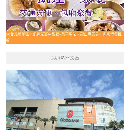
(4)台北萬華區。凱達家宴中餐廳~萬華車站、龍山寺美食，包廂聚餐推
薦
GA4熱門文章