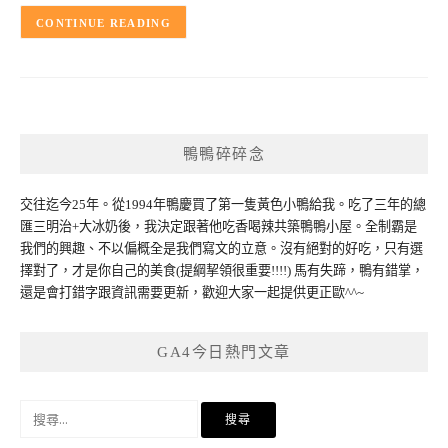
CONTINUE READING
鴨鴨碎碎念
交往迄今25年。從1994年鴨慶買了第一隻黃色小鴨給我。吃了三年的總
匯三明治+大冰奶後，我決定跟著他吃香喝辣共築鴨鴨小屋。全制霸是
我們的興趣、不以偏概全是我們寫文的立意。沒有絕對的好吃，只有選
擇對了，才是你自己的美食(提綱挈領很重要!!!!) 馬有失蹄，鴨有錯掌，
還是會打錯字跟資訊需要更新，歡迎大家一起提供更正歐^^~
GA4今日熱門文章
搜
尋