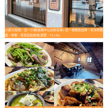
(3)新北板橋。這一小鍋(板橋中山店新菜單)~這一鍋餐飲品牌，老派懷舊
風，附餐、青菜自助無限(瀏覽：19,148)