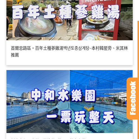
首爾忠路區。百年土種蔘雞湯백년토종삼계탕~本村韓屋旁、米其林
推薦