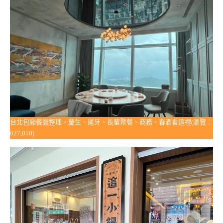
台北包廂餐廳整理，慶生、尾牙、長輩聚餐、商務、春酒看這裡(瀏覽：
627,010)