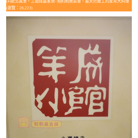
(4)新北萬里。三姐妹農家樂~預約制無菜單，最天然費工的家常大料理
(瀏覽：26,223)