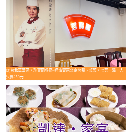
(3)台北萬華區。珍寶園餐廳~經濟實惠北京烤鴨、桌菜，七菜一湯一人
只要250元