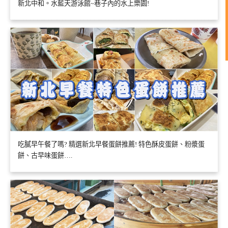
新北中和。水藍天游泳館~巷子內的水上樂園!
吃膩早午餐了嗎? 精選新北早餐蛋餅推薦! 特色酥皮蛋餅、粉漿蛋
餅、古早味蛋餅….