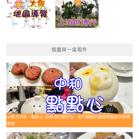
燒臘與一盅兩件
(4)新北中和。點點心~流鼻涕的豬仔包、有竹蜻蜓的豬豬煲進駐中和環
球啦!