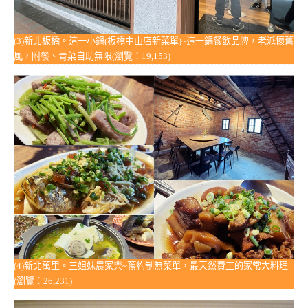
(3)新北板橋。這一小鍋(板橋中山店新菜單)~這一鍋餐飲品牌，老派懷舊
風，附餐、青菜自助無限(瀏覽：19,153)
(4)新北萬里。三姐妹農家樂~預約制無菜單，最天然費工的家常大料理
(瀏覽：26,231)