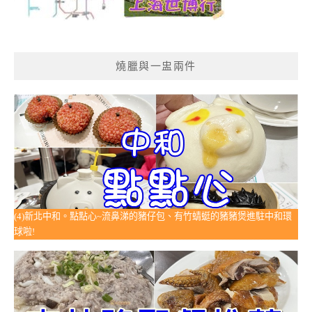
燒臘與一盅兩件
(4)新北中和。點點心~流鼻涕的豬仔包、有竹蜻蜓的豬豬煲進駐中和環
球啦!