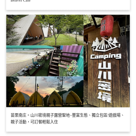
Beaver Cafe
苗栗南庄。山川密境親子露營聖地~豐富生態、獨立包區!遊戲場、
親子活動，可訂餐輕鬆入住