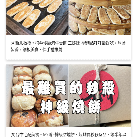
(4)新北板橋。梅華珍鹿港牛舌餅.三姊妹~現烤熱呼呼最好吃，厚薄
皆香，銅板美食、伴手禮推薦
(5)台中宅配美食。Mr.啃~神級甜燒餅、超難買秒殺聖品，等半年以