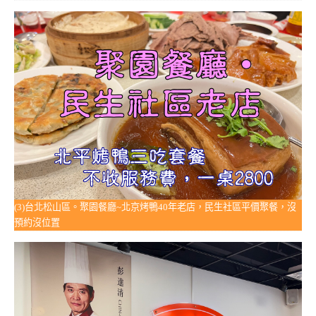
(3)台北松山區。聚園餐廳~北京烤鴨40年老店，民生社區平價聚餐，沒
預約沒位置