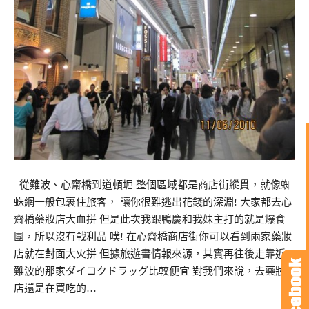
從難波、心齋橋到道頓堀 整個區域都是商店街縱貫，就像蜘
蛛網一般包裹住旅客， 讓你很難逃出花錢的深淵! 大家都去心
齋橋藥妝店大血拼 但是此次我跟鴨慶和我妹主打的就是爆食
團，所以沒有戰利品 噗! 在心齋橋商店街你可以看到兩家藥妝
店就在對面大火拼 但據旅遊書情報來源，其實再往後走靠近
難波的那家ダイコクドラッグ比較便宜 對我們來說，去藥妝
店還是在買吃的…