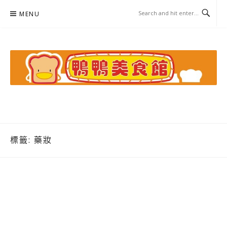
Skip
MENU
to
content
鴨鴨美食館
美食/旅遊/米其林親子資料收集
標籤:
藥妝