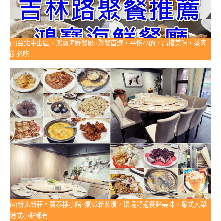
(4)台北中山區。鴻寶海鮮餐廳~聚餐首選，平價小酌、高檔美味，蒸肉
餅必吃
(4)新北新莊。廣泰樓小館~氣派新裝潢，環境舒適餐點美味，粵式大菜
港式小點都有