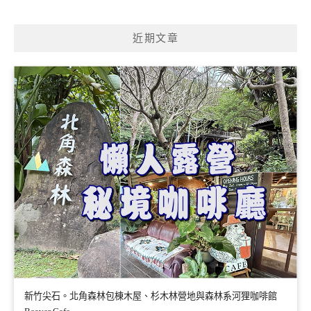
關
鍵
近期文章
字:
新竹尖石。北角森林包棟木屋、杉木林營地與森林系河狸咖啡館