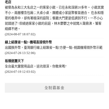
老店
被譽為永和三大名店之一的客家小館，已在永和深耕20多年。 小館其實
不小，兩層樓含包廂；大桌小桌、團體或小家庭聚餐皆適合。 在永和隱
密的巷弄中，卻有著極深的庭院；餐廳大門更是低調到不行，一不小心
就錯過了! 但繞過客家小館的前庭，林木鬱鬱之中就聞人聲鼎沸，饕客
絡繹不絕。
(2024-08-07 18:07:02)
線上結匯省一點!~機場直接領外幣
出國換外幣，臺灣銀行線上結匯省一點!方便一點~桃園機場領外幣示範
(2024-07-26 13:52:06)
板橋逐露天下
全台最大露營用品店，這坑很深，你敢來嗎?
(2024-07-19 12:03:02)
全制霸基金