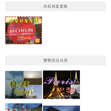
菜
米其林星星集
單
分
類
雙鴨吃出台灣