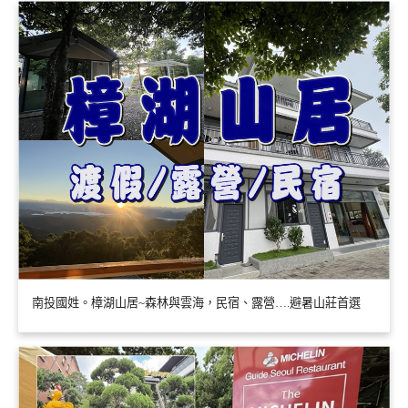
南投國姓。樟湖山居~森林與雲海，民宿、露營….避暑山莊首選