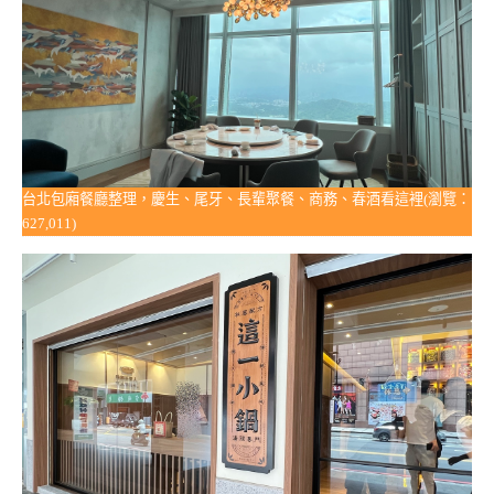
台北包廂餐廳整理，慶生、尾牙、長輩聚餐、商務、春酒看這裡(瀏覽：
627,011)