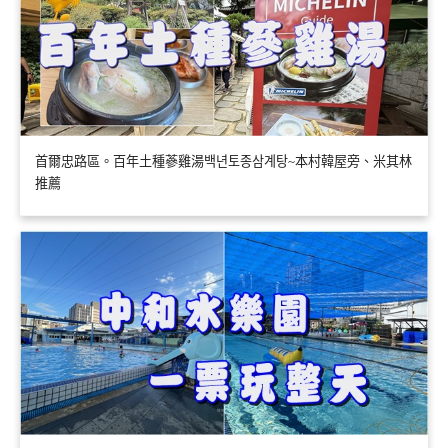
首爾忠路區。百年土種蔘雞湯백년토종삼계탕~本村韓屋旁、米其林
推薦