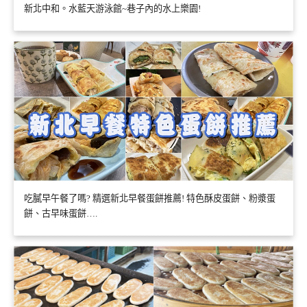
新北中和。水藍天游泳館~巷子內的水上樂園!
吃膩早午餐了嗎? 精選新北早餐蛋餅推薦! 特色酥皮蛋餅、粉漿蛋
餅、古早味蛋餅….