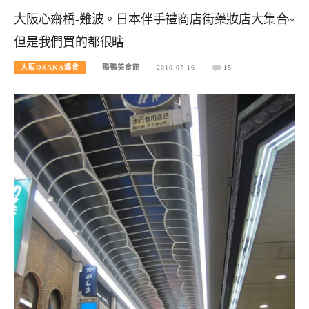
大阪心齋橋-難波。日本伴手禮商店街藥妝店大集合~
但是我們買的都很瞎
大阪OSAKA爆食
鴨鴨美食館
2010-07-16
15