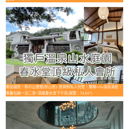
南投國姓。秋の山會館(秋山居)~會員制私人別墅，獨棟villa溫泉湯屋、
專屬包廂一泊二食+頂級春水堂下午茶(瀏覽：54,847)