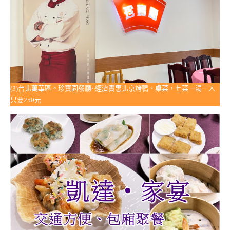
(3)台北萬華區。珍寶園餐廳~經濟實惠北京烤鴨、桌菜，七菜一湯一人
只要250元