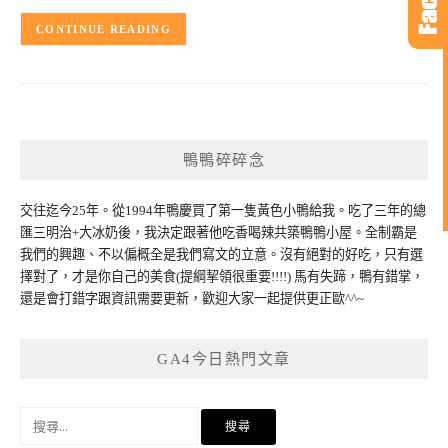
CONTINUE READING
鴨鴨碎碎念
交往迄今25年。從1994年鴨慶買了第一隻黃色小鴨給我。吃了三年的總
匯三明治+大冰奶後，我決定跟著他吃香喝辣共築鴨鴨小屋。全制霸是
我們的興趣、不以偏概全是我們寫文的立意。沒有絕對的好吃，只有選
擇對了，才是你自己的美食(提綱挈領很重要!!!!) 馬有失蹄，鴨有錯掌，
還是會打錯字跟資訊需要更新，歡迎大家一起提供更正歐^^~
GA4今日熱門文章
搜
尋