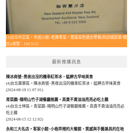
(3)台北中正區。羊成小館~老牌粵菜，豐富菜色適合聚餐(附詳細菜單/價
位)(瀏覽：109,512)
最新推播訊息
陳冰商號~黑夜出沒的機車紅茶冰，艋舺古早味美食
(4)台北萬華區。陳冰商號~黑夜出沒的機車紅茶冰，艋舺古早味美食
(2024-08-19 11:07:01)
青菜園~陽明山竹子湖餐廳推薦。高貴不貴油油亮亮必吃土雞
(4)台北士林區。青菜園~陽明山竹子湖餐廳推薦。高貴不貴油油亮亮必
吃土雞
(2024-08-15 12:12:02)
永和三大名店。客家小館~小巷弄裡的大餐館，質感與手藝兼具的在地