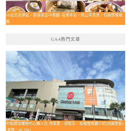
(4)台北萬華區。凱達家宴中餐廳~萬華車站、龍山寺美食，包廂聚餐推
薦
GA4熱門文章
中和環球購物中心懶人包:停車費、接駁車、各樓層餐廳介紹(持續更新)
(瀏覽：98,398)