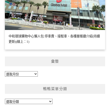
中和環球購物中心懶人包:停車費、接駁車、各樓層餐廳介紹(持續
更新)(線上：1)
彙整
彙
整
鴨鴨菜單分類
鴨
鴨