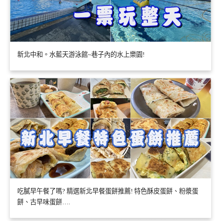
新北中和。水藍天游泳館~巷子內的水上樂園!
吃膩早午餐了嗎? 精選新北早餐蛋餅推薦! 特色酥皮蛋餅、粉漿蛋
餅、古早味蛋餅….