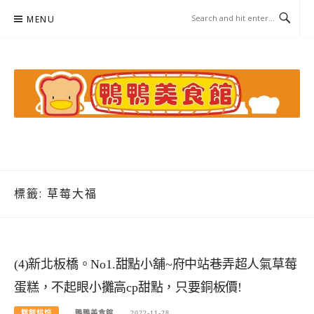
Skip
MENU
to
content
鴨鴨美食館
美食/旅遊/米其林親子資料收集
標籤:
草莓大福
(4)新北板橋。No1.甜點小舖~府中站巷弄超人氣草莓
蛋糕，不起眼小攤高cp甜點，只要銅板價!
糕餅烘焙
鴨鴨美食館
2022-11-28