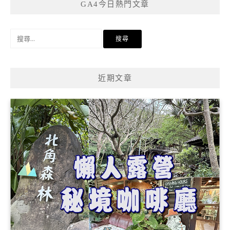
GA4今日熱門文章
搜
尋
關
鍵
近期文章
字: