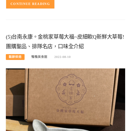
CONTINUE READING
(5)台南永康。金桃家草莓大福~皮細軟Q新鮮大草莓!
團購聖品、排隊名店，口味全介紹
糕餅烘焙
鴨鴨美食館
2022-08-10