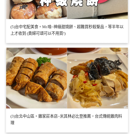
(5)台中宅配美食。Mr.啃~神級甜燒餅、超難買秒殺聖品，等半年以
上才收到 (貴婦可頌可以不用買!)
(3)台北中山區。雞家莊本店~米其林必比登推薦，台式傳統雞肉料
理