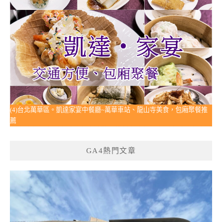
(4)台北萬華區。凱達家宴中餐廳~萬華車站、龍山寺美食，包廂聚餐推
薦
GA4熱門文章