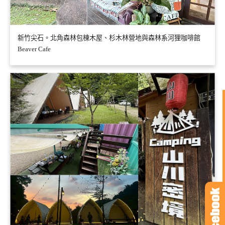
新竹尖石。北角森林包棟木屋、杉木林營地與森林系河狸咖啡館
Beaver Cafe