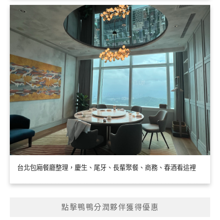
台北包廂餐廳整理，慶生、尾牙、長輩聚餐、商務、春酒看這裡
點擊鴨鴨分潤夥伴獲得優惠