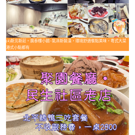
(4)新北新莊。廣泰樓小館~氣派新裝潢，環境舒適餐點美味，粵式大菜
港式小點都有