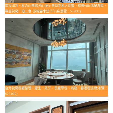
南投國姓。秋の山會館(秋山居)~會員制私人別墅，獨棟villa溫泉湯屋、
專屬包廂一泊二食+頂級春水堂下午茶(瀏覽：54,832)
台北包廂餐廳整理，慶生、尾牙、長輩聚餐、商務、春酒看這裡(瀏覽：
627,010)