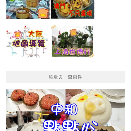
燒臘與一盅兩件