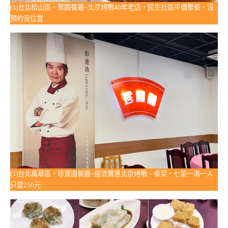
(3)台北松山區。聚園餐廳~北京烤鴨40年老店，民生社區平價聚餐，沒
預約沒位置
(3)台北萬華區。珍寶園餐廳~經濟實惠北京烤鴨、桌菜，七菜一湯一人
只要250元