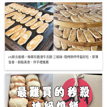
(4)新北板橋。梅華珍鹿港牛舌餅.三姊妹~現烤熱呼呼最好吃，厚薄
皆香，銅板美食、伴手禮推薦