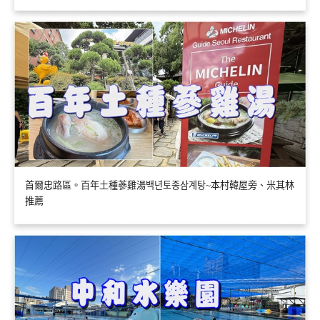
首爾忠路區。百年土種蔘雞湯백년토종삼계탕~本村韓屋旁、米其林
推薦