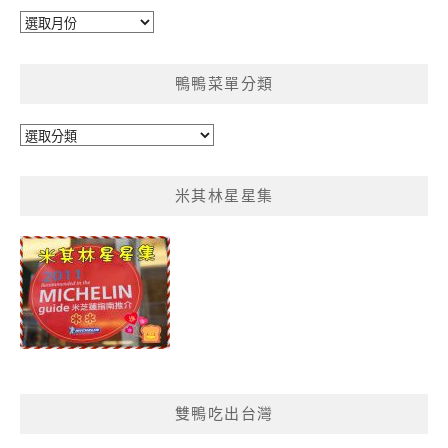
彙
整
鴨鴨菜單分類
鴨
鴨
菜
米其林星星集
單
分
類
雙鴨吃出台灣