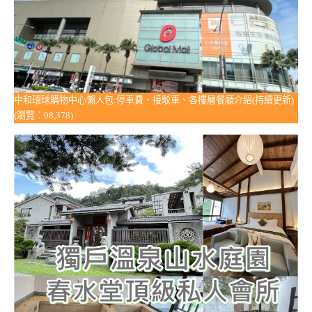
中和環球購物中心懶人包:停車費、接駁車、各樓層餐廳介紹(持續更新)
(瀏覽：98,378)