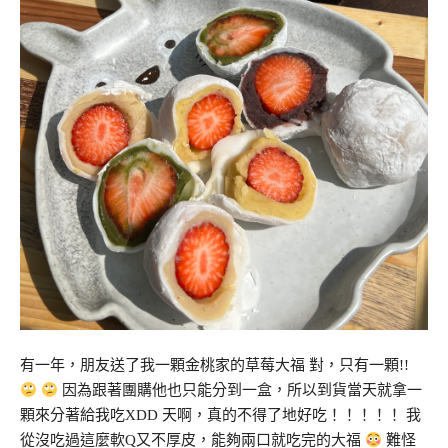
有一年，朋友送了我一顆金桃家的草莓大福 對，只有一顆!!
因為跟著團購他也只能分到一盒，所以到貨當天就拿一
顆來分著給我吃XDD 天啊，真的不得了地好吃！！！！！ 我
從沒吃過這麼軟Q又不厚皮，能夠兩口就吃完的大福
難怪