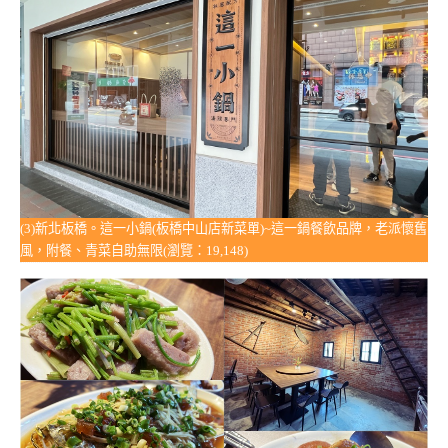
(3)新北板橋。這一小鍋(板橋中山店新菜單)~這一鍋餐飲品牌，老派懷舊
風，附餐、青菜自助無限(瀏覽：19,148)