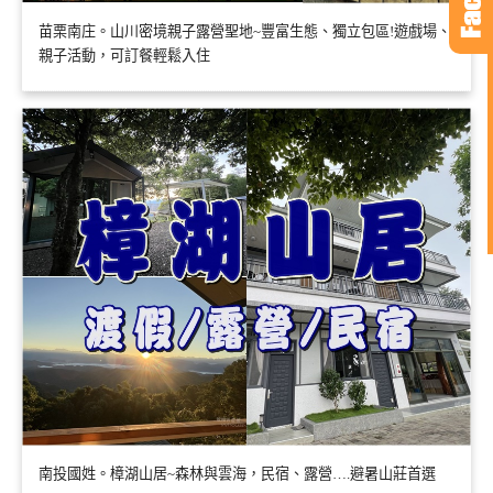
苗栗南庄。山川密境親子露營聖地~豐富生態、獨立包區!遊戲場、
親子活動，可訂餐輕鬆入住
南投國姓。樟湖山居~森林與雲海，民宿、露營….避暑山莊首選