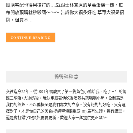
團購宅配也得用搶訂的….就跟士林宣原的草莓蛋糕一樣，每
每開放預購就秒殺啊～～～ 告訴你大福多好吃 草莓大福是招
牌，但買不…
CONTINUE READING
鴨鴨碎碎念
交往迄今25年。從1994年鴨慶買了第一隻黃色小鴨給我。吃了三年的總
匯三明治+大冰奶後，我決定跟著他吃香喝辣共築鴨鴨小屋。全制霸是
我們的興趣、不以偏概全是我們寫文的立意。沒有絕對的好吃，只有選
擇對了，才是你自己的美食(提綱挈領很重要!!!!) 馬有失蹄，鴨有錯掌，
還是會打錯字跟資訊需要更新，歡迎大家一起提供更正歐^^~