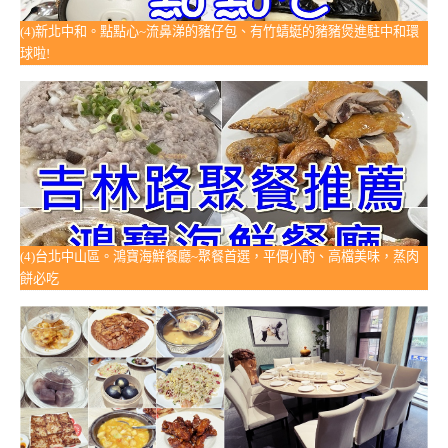
(4)新北中和。點點心~流鼻涕的豬仔包、有竹蜻蜓的豬豬煲進駐中和環
球啦!
(4)台北中山區。鴻寶海鮮餐廳~聚餐首選，平價小酌、高檔美味，蒸肉
餅必吃