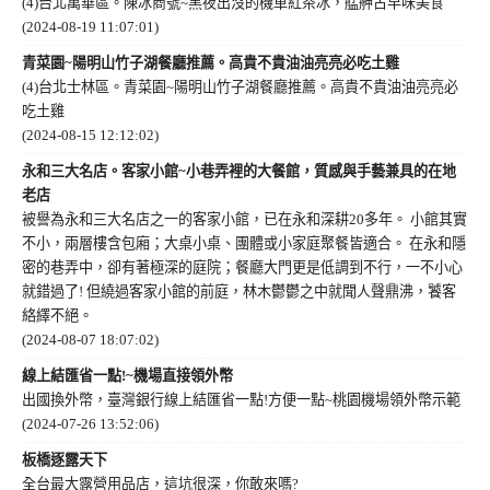
(4)台北萬華區。陳冰商號~黑夜出沒的機車紅茶冰，艋舺古早味美食
(2024-08-19 11:07:01)
青菜園~陽明山竹子湖餐廳推薦。高貴不貴油油亮亮必吃土雞
(4)台北士林區。青菜園~陽明山竹子湖餐廳推薦。高貴不貴油油亮亮必
吃土雞
(2024-08-15 12:12:02)
永和三大名店。客家小館~小巷弄裡的大餐館，質感與手藝兼具的在地
老店
被譽為永和三大名店之一的客家小館，已在永和深耕20多年。 小館其實
不小，兩層樓含包廂；大桌小桌、團體或小家庭聚餐皆適合。 在永和隱
密的巷弄中，卻有著極深的庭院；餐廳大門更是低調到不行，一不小心
就錯過了! 但繞過客家小館的前庭，林木鬱鬱之中就聞人聲鼎沸，饕客
絡繹不絕。
(2024-08-07 18:07:02)
線上結匯省一點!~機場直接領外幣
出國換外幣，臺灣銀行線上結匯省一點!方便一點~桃園機場領外幣示範
(2024-07-26 13:52:06)
板橋逐露天下
全台最大露營用品店，這坑很深，你敢來嗎?