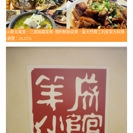
(4)新北萬里。三姐妹農家樂~預約制無菜單，最天然費工的家常大料理
(瀏覽：26,223)