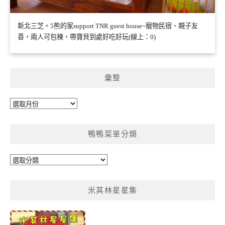
新北三芝。5熊的家support TNR guest house~寵物民宿、親子友
善，兩人可包棟，帶寶貝到處好吃好玩(線上：0)
彙整
彙
整
鴨鴨菜單分類
鴨
鴨
菜
米其林星星集
單
分
類