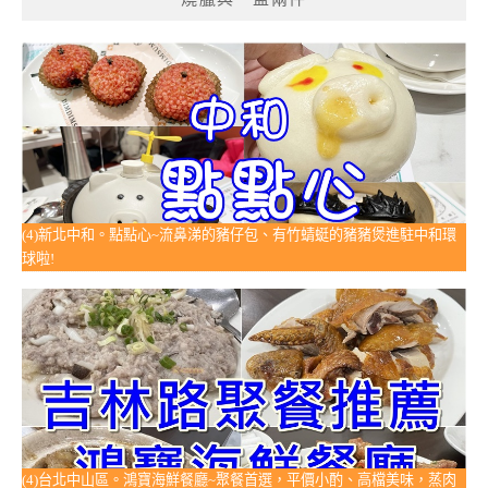
(4)新北中和。點點心~流鼻涕的豬仔包、有竹蜻蜓的豬豬煲進駐中和環
球啦!
(4)台北中山區。鴻寶海鮮餐廳~聚餐首選，平價小酌、高檔美味，蒸肉