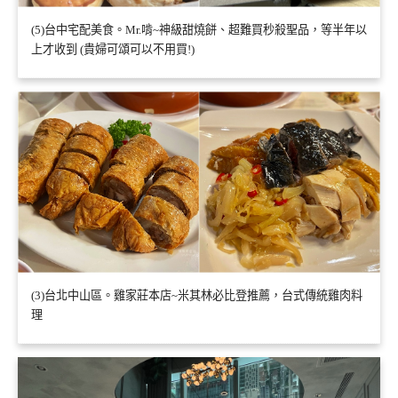
(5)台中宅配美食。Mr.啃~神級甜燒餅、超難買秒殺聖品，等半年以
上才收到 (貴婦可頌可以不用買!)
(3)台北中山區。雞家莊本店~米其林必比登推薦，台式傳統雞肉料
理