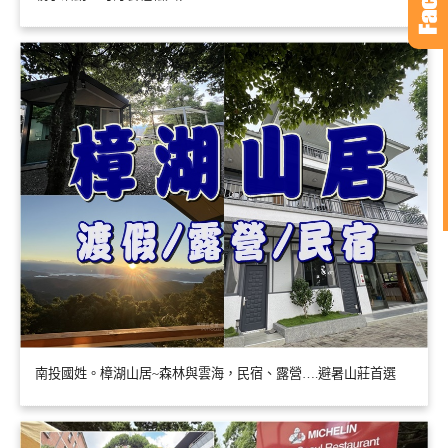
南投國姓。樟湖山居~森林與雲海，民宿、露營….避暑山莊首選