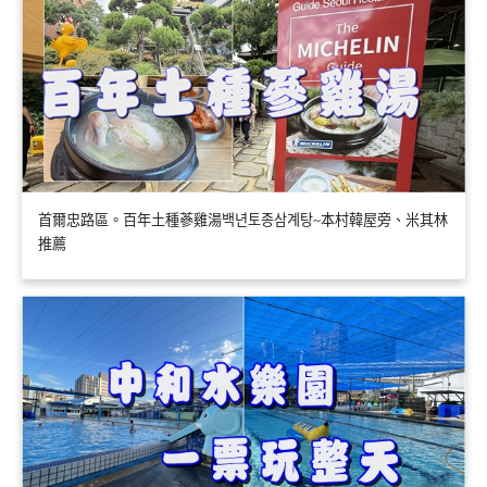
首爾忠路區。百年土種蔘雞湯백년토종삼계탕~本村韓屋旁、米其林
推薦