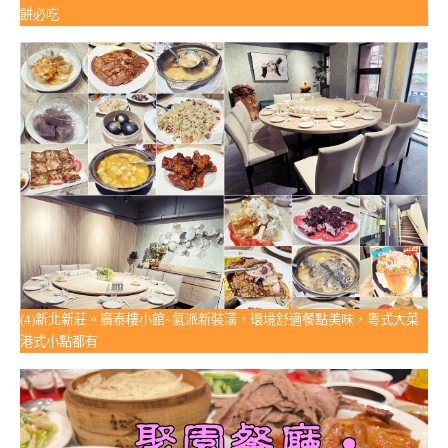
餅必吃
(4)新北新莊。廣泰樓小館~氣派新裝潢，環境舒適餐點美味，粵式大菜
港式小點都有