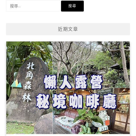
搜
尋
關
鍵
近期文章
字: