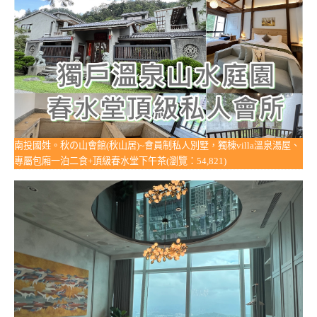
南投國姓。秋の山會館(秋山居)~會員制私人別墅，獨棟villa溫泉湯屋、
專屬包廂一泊二食+頂級春水堂下午茶(瀏覽：54,821)