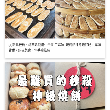
(4)新北板橋。梅華珍鹿港牛舌餅.三姊妹~現烤熱呼呼最好吃，厚薄
皆香，銅板美食、伴手禮推薦