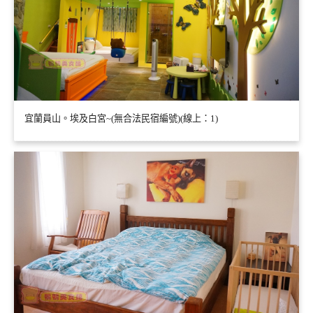
宜蘭員山。埃及白宮~(無合法民宿編號)(線上：1)