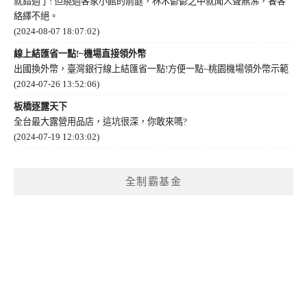
就錯過了! 但繞過客家小館的前庭，林木鬱鬱之中就聞人聲鼎沸，饕客
絡繹不絕。
(2024-08-07 18:07:02)
線上結匯省一點!~機場直接領外幣
出國換外幣，臺灣銀行線上結匯省一點!方便一點~桃園機場領外幣示範
(2024-07-26 13:52:06)
板橋逐露天下
全台最大露營用品店，這坑很深，你敢來嗎?
(2024-07-19 12:03:02)
全制霸基金