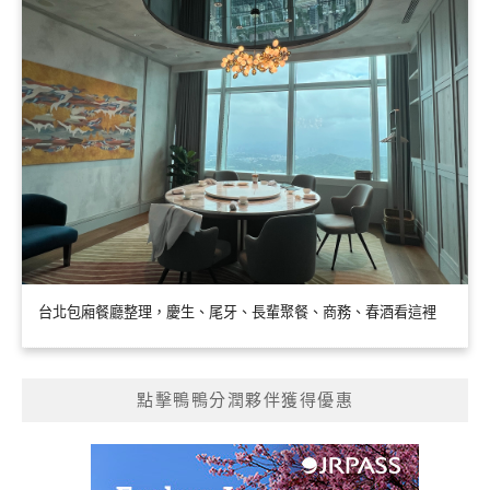
台北包廂餐廳整理，慶生、尾牙、長輩聚餐、商務、春酒看這裡
點擊鴨鴨分潤夥伴獲得優惠