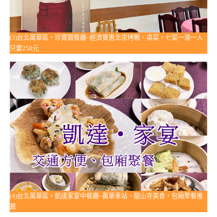
(3)台北萬華區。珍寶園餐廳~經濟實惠北京烤鴨、桌菜，七菜一湯一人
只要250元
(4)台北萬華區。凱達家宴中餐廳~萬華車站、龍山寺美食，包廂聚餐推
薦