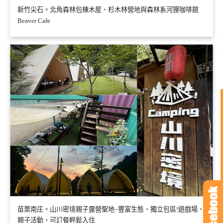
新竹尖石。北角森林包棟木屋、杉木林營地與森林系河狸咖啡館
Beaver Cafe
苗栗南庄。山川密境親子露營聖地~豐富生態、獨立包區!遊戲場、
親子活動，可訂餐輕鬆入住