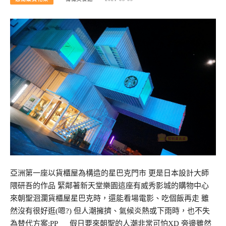
亞洲第一座以貨櫃屋為構造的星巴克門市 更是日本設計大師
隈研吾的作品 緊鄰著新天堂樂園這座有威秀影城的購物中心
來朝聖洄瀾貨櫃屋星巴克時，還能看場電影、吃個飯再走 雖
然沒有很好逛(嗯?) 但人潮擁擠、氣候炎熱或下雨時，也不失
為替代方案:PP 假日要來朝聖的人潮非常可怕XD 旁邊雖然