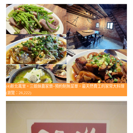
(4)新北萬里。三姐妹農家樂~預約制無菜單，最天然費工的家常大料理
(瀏覽：26,222)