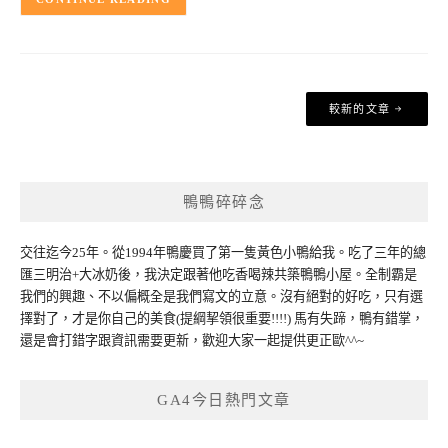
文
較新的文章
章
導
覽
鴨鴨碎碎念
交往迄今25年。從1994年鴨慶買了第一隻黃色小鴨給我。吃了三年的總
匯三明治+大冰奶後，我決定跟著他吃香喝辣共築鴨鴨小屋。全制霸是
我們的興趣、不以偏概全是我們寫文的立意。沒有絕對的好吃，只有選
擇對了，才是你自己的美食(提綱挈領很重要!!!!) 馬有失蹄，鴨有錯掌，
還是會打錯字跟資訊需要更新，歡迎大家一起提供更正歐^^~
GA4今日熱門文章