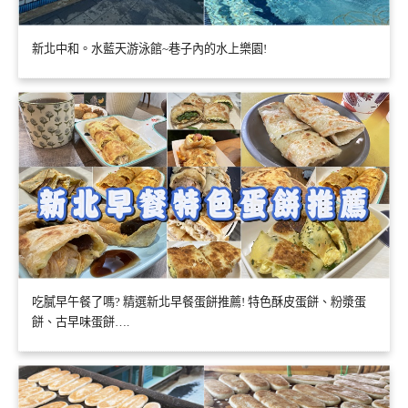
新北中和。水藍天游泳館~巷子內的水上樂園!
吃膩早午餐了嗎? 精選新北早餐蛋餅推薦! 特色酥皮蛋餅、粉漿蛋
餅、古早味蛋餅….