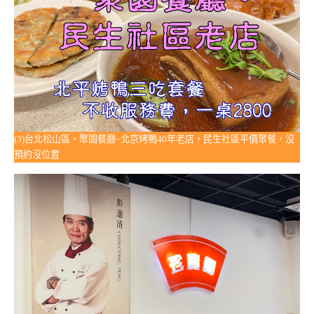
(3)台北松山區。聚園餐廳~北京烤鴨40年老店，民生社區平價聚餐，沒
預約沒位置