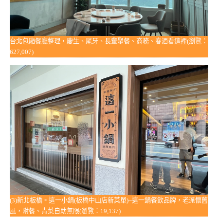
台北包廂餐廳整理，慶生、尾牙、長輩聚餐、商務、春酒看這裡(瀏覽：
627,007)
(3)新北板橋。這一小鍋(板橋中山店新菜單)~這一鍋餐飲品牌，老派懷舊
風，附餐、青菜自助無限(瀏覽：19,137)