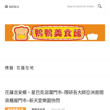
Skip
MENU
to
content
鴨鴨美食館
美食/旅遊/米其林親子資料收集
標籤:
花蓮在地
花蓮吉安鄉。星巴克洄瀾門市~隈研吾大師亞洲首間
貨櫃屋門市+新天堂樂園快閃
悠閒縱貫花東
鴨鴨美食館
2021-05-09