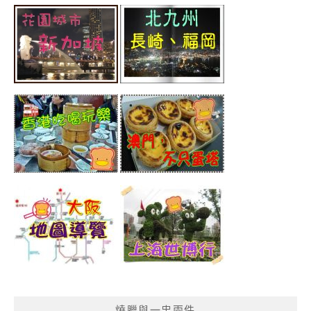
燒臘與一盅兩件