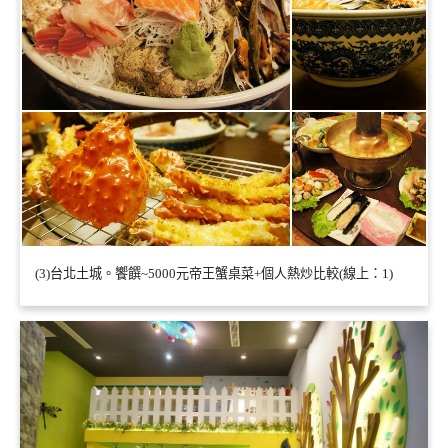
(3)台北土城。饗饌~5000元帝王蟹桌菜+個人熱炒比較(線上：1)