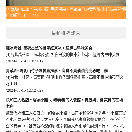
(3)台北中正區。羊成小館~老牌粵菜，豐富菜色適合聚餐(附詳細菜單/價
位)(瀏覽：109,511)
最新推播訊息
陳冰商號~黑夜出沒的機車紅茶冰，艋舺古早味美食
(4)台北萬華區。陳冰商號~黑夜出沒的機車紅茶冰，艋舺古早味美食
(2024-08-19 11:07:01)
青菜園~陽明山竹子湖餐廳推薦。高貴不貴油油亮亮必吃土雞
(4)台北士林區。青菜園~陽明山竹子湖餐廳推薦。高貴不貴油油亮亮必
吃土雞
(2024-08-15 12:12:02)
永和三大名店。客家小館~小巷弄裡的大餐館，質感與手藝兼具的在地
老店
被譽為永和三大名店之一的客家小館，已在永和深耕20多年。 小館其實
不小，兩層樓含包廂；大桌小桌、團體或小家庭聚餐皆適合。 在永和隱
密的巷弄中，卻有著極深的庭院；餐廳大門更是低調到不行，一不小心