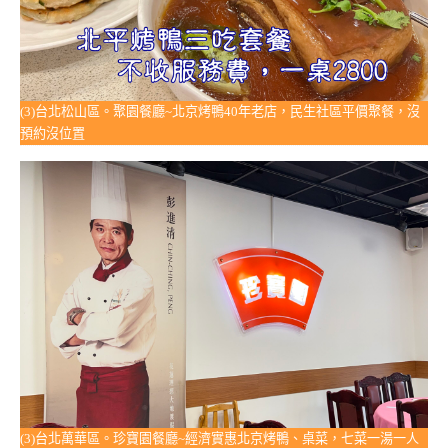
(3)台北松山區。聚園餐廳~北京烤鴨40年老店，民生社區平價聚餐，沒
預約沒位置
(3)台北萬華區。珍寶園餐廳~經濟實惠北京烤鴨、桌菜，七菜一湯一人