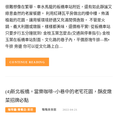
很難想像在繁華、車水馬龍的板橋車站附近，還有如此靜謐又
綠意盎然的老屋餐廳。 利用紅磚瓦平房做出的樓中樓，佈滿
植栽的花園，讓用餐環境舒適又充滿閒情逸致。 不管是火
鍋、義大利麵或燉飯，樣樣都美味，還價格平實! 從板橋車站
只要步行五分鐘就到! 金枝玉葉怎麼去(交通與停車指引) 金枝
玉葉在板橋車站對面、文化路的巷子內，平價原塊牛排—熊•
牛排 旁邊 你可以從文化路上白…
CONTINUE READING
(4)新北板橋。當樂咖啡~小巷中的老宅花園，酥皮燉
菜招牌必點
咖啡廳/簡餐店/茶坊
鴨鴨美食館
2022-04-21