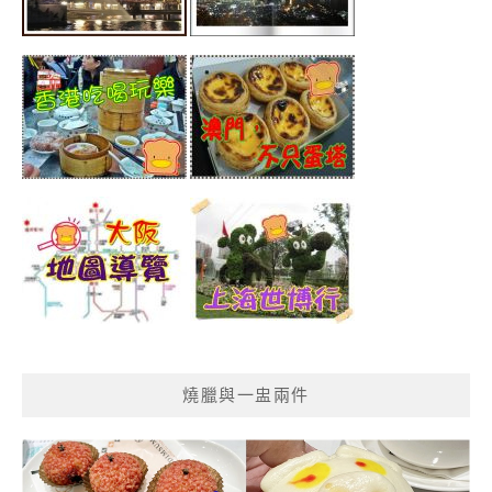
燒臘與一盅兩件