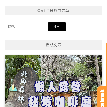
GA4今日熱門文章
搜
尋
關
鍵
近期文章
字: