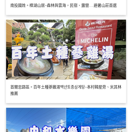
南投國姓。樟湖山居~森林與雲海，民宿、露營….避暑山莊首選
首爾忠路區。百年土種蔘雞湯백년토종삼계탕~本村韓屋旁、米其林
推薦