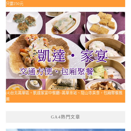
只要250元
(4)台北萬華區。凱達家宴中餐廳~萬華車站、龍山寺美食，包廂聚餐推
薦
GA4熱門文章