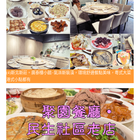
(4)新北新莊。廣泰樓小館~氣派新裝潢，環境舒適餐點美味，粵式大菜
港式小點都有