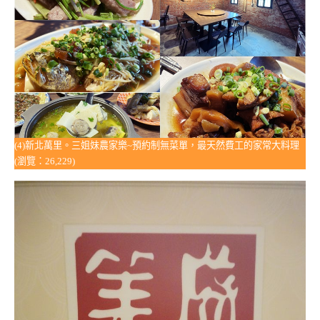
(4)新北萬里。三姐妹農家樂~預約制無菜單，最天然費工的家常大料理
(瀏覽：26,229)