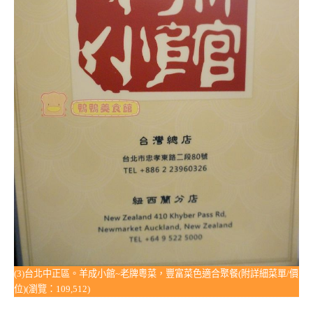
(3)台北中正區。羊成小館~老牌粵菜，豐富菜色適合聚餐(附詳細菜單/價
位)(瀏覽：109,512)