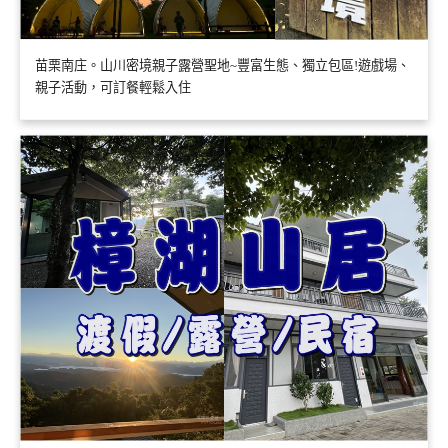
苗栗南庄。山川密境親子露營聖地~豐富生態、獨立包區!遊戲場、
親子活動，可訂餐輕鬆入住