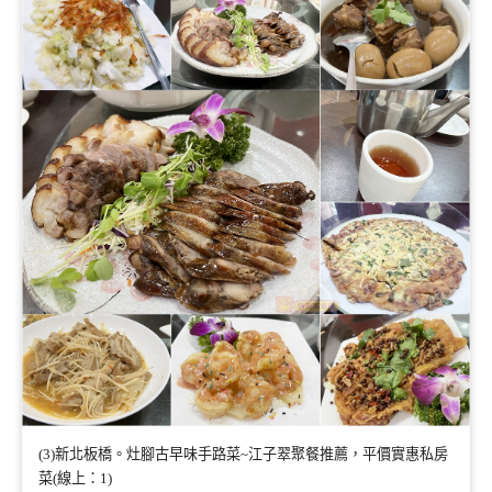
(3)新北板橋。灶腳古早味手路菜~江子翠聚餐推薦，平價實惠私房
菜(線上：1)