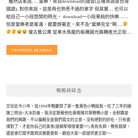
雖然店家說…. 當樂，來自download的諧音(正確來說是台灣
國語), 對你來說，這是再也熟悉不過的單字 但其實… 也可以
給自己一小段悠閒的時光， download一小段單純的快樂……
但是當樂老是客滿，都要趕著走，來不及”當樂完全”啊….
復古舊公寓 從車水馬龍的板橋國光路轉進光正街…
CONTINUE READING
鴨鴨碎碎念
交往迄今25年。從1994年鴨慶買了第一隻黃色小鴨給我。吃了三年的總
匯三明治+大冰奶後，我決定跟著他吃香喝辣共築鴨鴨小屋。全制霸是
我們的興趣、不以偏概全是我們寫文的立意。沒有絕對的好吃，只有選
擇對了，才是你自己的美食(提綱挈領很重要!!!!) 馬有失蹄，鴨有錯掌，
還是會打錯字跟資訊需要更新，歡迎大家一起提供更正歐^^~