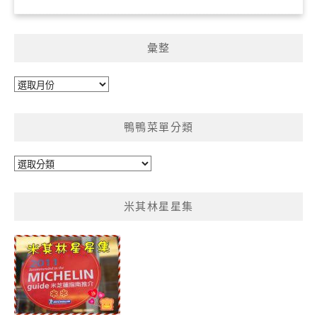
彙整
彙
整
鴨鴨菜單分類
鴨
鴨
菜
米其林星星集
單
分
類