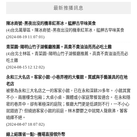
最新推播訊息
陳冰商號~黑夜出沒的機車紅茶冰，艋舺古早味美食
(4)台北萬華區。陳冰商號~黑夜出沒的機車紅茶冰，艋舺古早味美食
(2024-08-19 11:07:01)
青菜園~陽明山竹子湖餐廳推薦。高貴不貴油油亮亮必吃土雞
(4)台北士林區。青菜園~陽明山竹子湖餐廳推薦。高貴不貴油油亮亮必
吃土雞
(2024-08-15 12:12:02)
永和三大名店。客家小館~小巷弄裡的大餐館，質感與手藝兼具的在地
老店
被譽為永和三大名店之一的客家小館，已在永和深耕20多年。 小館其實
不小，兩層樓含包廂；大桌小桌、團體或小家庭聚餐皆適合。 在永和隱
密的巷弄中，卻有著極深的庭院；餐廳大門更是低調到不行，一不小心
就錯過了! 但繞過客家小館的前庭，林木鬱鬱之中就聞人聲鼎沸，饕客
絡繹不絕。
(2024-08-07 18:07:02)
線上結匯省一點!~機場直接領外幣