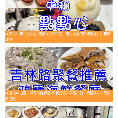
(4)新北中和。點點心~流鼻涕的豬仔包、有竹蜻蜓的豬豬煲進駐中和環
球啦!
(4)台北中山區。鴻寶海鮮餐廳~聚餐首選，平價小酌、高檔美味，蒸肉
餅必吃