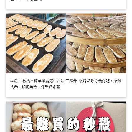
(4)新北板橋。梅華珍鹿港牛舌餅.三姊妹~現烤熱呼呼最好吃，厚薄
皆香，銅板美食、伴手禮推薦