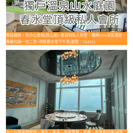
南投國姓。秋の山會館(秋山居)~會員制私人別墅，獨棟villa溫泉湯屋、
專屬包廂一泊二食+頂級春水堂下午茶(瀏覽：54,841)
台北包廂餐廳整理，慶生、尾牙、長輩聚餐、商務、春酒看這裡(瀏覽：