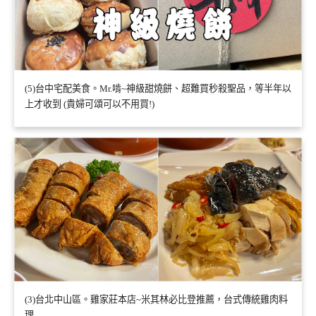
(5)台中宅配美食。Mr.啃~神級甜燒餅、超難買秒殺聖品，等半年以
上才收到 (貴婦可頌可以不用買!)
(3)台北中山區。雞家莊本店~米其林必比登推薦，台式傳統雞肉料
理