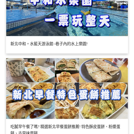
新北中和。水藍天游泳館~巷子內的水上樂園!
吃膩早午餐了嗎? 精選新北早餐蛋餅推薦! 特色酥皮蛋餅、粉漿蛋
餅、古早味蛋餅….