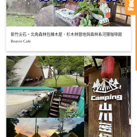
新竹尖石。北角森林包棟木屋、杉木林營地與森林系河狸咖啡館
Beaver Cafe