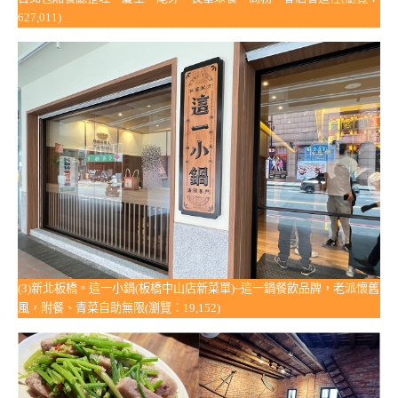
627,011)
(3)新北板橋。這一小鍋(板橋中山店新菜單)~這一鍋餐飲品牌，老派懷舊
風，附餐、青菜自助無限(瀏覽：19,152)