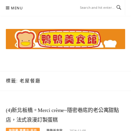
Skip
MENU
to
content
鴨鴨美食館
美食/旅遊/米其林親子資料收集
標籤:
老屋餐廳
(4)新北板橋。Merci crème~隱密巷底的老公寓甜點
店，法式浪漫訂製蛋糕
咖啡廳/簡餐店/茶坊
鴨鴨美食館
2024-11-08