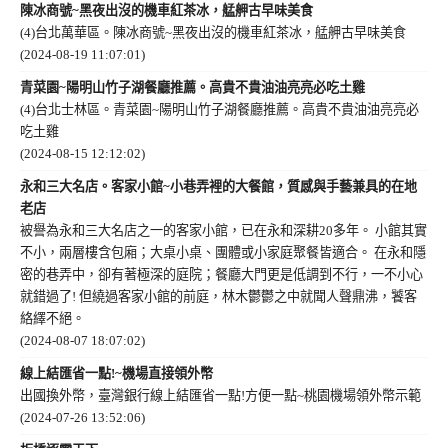
陳冰商號~黑夜出沒的機車紅茶冰，艋舺古早味美食
(4)台北萬華區。陳冰商號~黑夜出沒的機車紅茶冰，艋舺古早味美食
(2024-08-19 11:07:01)
青菜園~陽明山竹子湖餐廳推薦。高貴不貴油油亮亮必吃土雞
(4)台北士林區。青菜園~陽明山竹子湖餐廳推薦。高貴不貴油油亮亮必
吃土雞
(2024-08-15 12:12:02)
永和三大名店。客家小館~小巷弄裡的大餐館，質感與手藝兼具的在地
老店
被譽為永和三大名店之一的客家小館，已在永和深耕20多年。 小館其實
不小，兩層樓含包廂；大桌小桌、團體或小家庭聚餐皆適合。 在永和隱
密的巷弄中，卻有著極深的庭院；餐廳大門更是低調到不行，一不小心
就錯過了! 但繞過客家小館的前庭，林木鬱鬱之中就聞人聲鼎沸，饕客
絡繹不絕。
(2024-08-07 18:07:02)
線上結匯省一點!~機場直接領外幣
出國換外幣，臺灣銀行線上結匯省一點!方便一點~桃園機場領外幣示範
(2024-07-26 13:52:06)