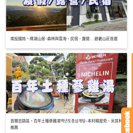
南投國姓。樟湖山居~森林與雲海，民宿、露營….避暑山莊首選
首爾忠路區。百年土種蔘雞湯백년토종삼계탕~本村韓屋旁、米其林
推薦