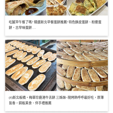
吃膩早午餐了嗎? 精選新北早餐蛋餅推薦! 特色酥皮蛋餅、粉漿蛋
餅、古早味蛋餅….
(4)新北板橋。梅華珍鹿港牛舌餅.三姊妹~現烤熱呼呼最好吃，厚薄
皆香，銅板美食、伴手禮推薦