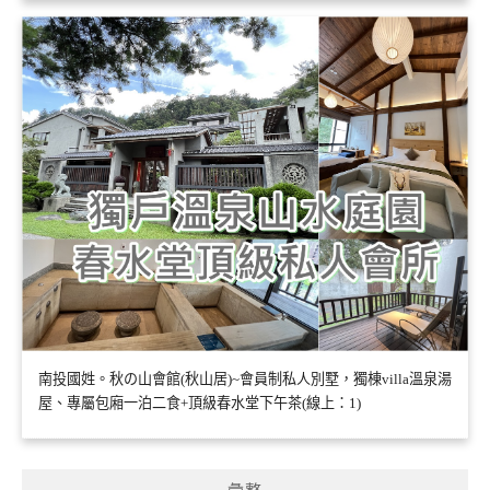
南投國姓。秋の山會館(秋山居)~會員制私人別墅，獨棟villa溫泉湯
屋、專屬包廂一泊二食+頂級春水堂下午茶(線上：1)