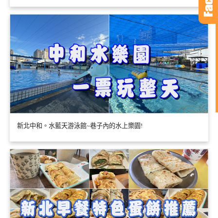
新北中和。水藍天游泳館~巷子內的水上樂園!