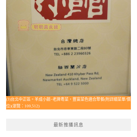
(3)台北中正區。羊成小館~老牌粵菜，豐富菜色適合聚餐(附詳細菜單/價
位)(瀏覽：109,512)
最新推播訊息