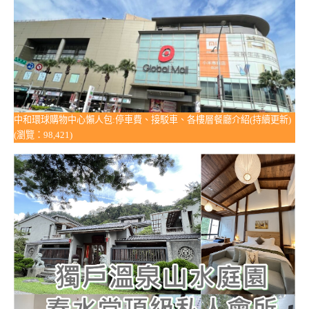
中和環球購物中心懶人包:停車費、接駁車、各樓層餐廳介紹(持續更新)
(瀏覽：98,421)