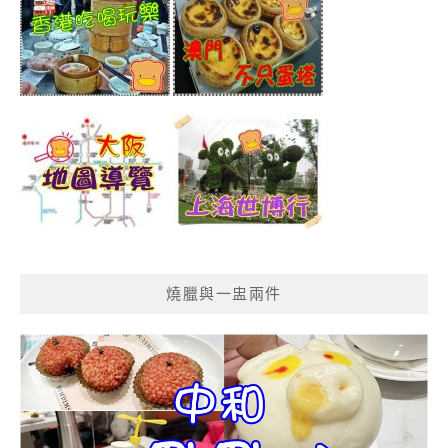
燒臘與一盅兩件