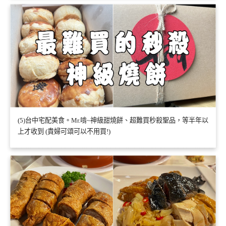
(5)台中宅配美食。Mr.啃~神級甜燒餅、超難買秒殺聖品，等半年以
上才收到 (貴婦可頌可以不用買!)