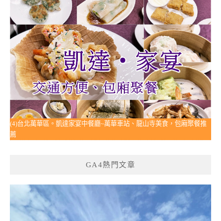
(4)台北萬華區。凱達家宴中餐廳~萬華車站、龍山寺美食，包廂聚餐推
薦
GA4熱門文章