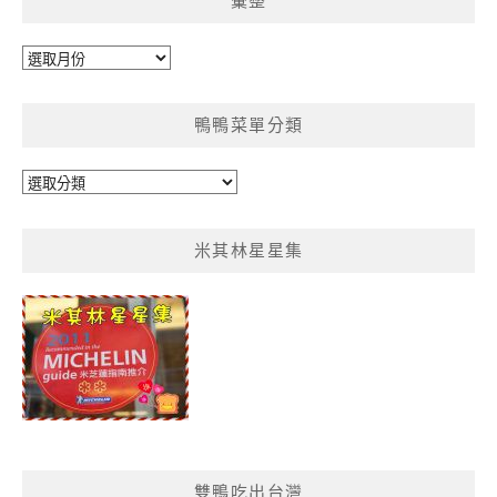
彙整
彙
整
鴨鴨菜單分類
鴨
鴨
菜
米其林星星集
單
分
類
雙鴨吃出台灣