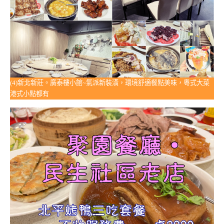
(4)新北新莊。廣泰樓小館~氣派新裝潢，環境舒適餐點美味，粵式大菜
港式小點都有