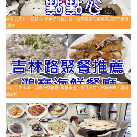
(4)新北中和。點點心~流鼻涕的豬仔包、有竹蜻蜓的豬豬煲進駐中和環
球啦!
(4)台北中山區。鴻寶海鮮餐廳~聚餐首選，平價小酌、高檔美味，蒸肉
餅必吃