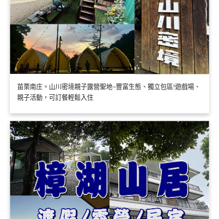
苗栗南庄。山川密境親子露營聖地~豐富生態、獨立包區!遊戲場、
親子活動，可訂餐輕鬆入住