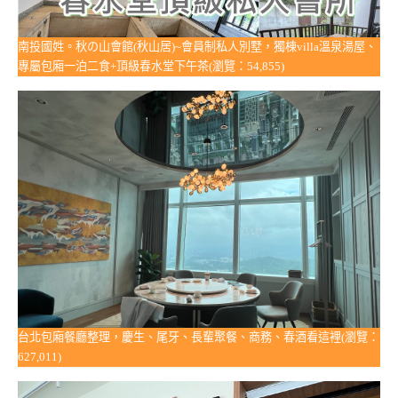
南投國姓。秋の山會館(秋山居)~會員制私人別墅，獨棟villa溫泉湯屋、
專屬包廂一泊二食+頂級春水堂下午茶(瀏覽：54,855)
台北包廂餐廳整理，慶生、尾牙、長輩聚餐、商務、春酒看這裡(瀏覽：
627,011)