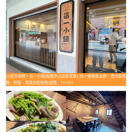
(3)新北板橋。這一小鍋(板橋中山店新菜單)~這一鍋餐飲品牌，老派懷舊
風，附餐、青菜自助無限(瀏覽：19,160)