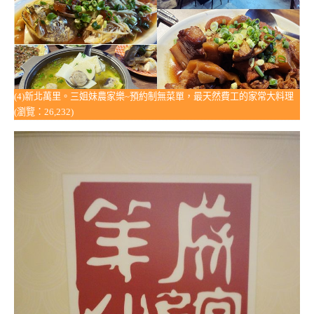
(4)新北萬里。三姐妹農家樂~預約制無菜單，最天然費工的家常大料理
(瀏覽：26,232)