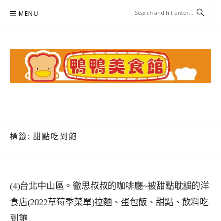
Skip
MENU
to
content
鴨鴨美食館
美食/旅遊/米其林親子資料收集
標籤:
甜點吃到飽
(4)台北中山區。徹思叔叔的咖啡廳~被甜點耽誤的洋
食店(2022草莓季菜單)拉麵、蛋包飯、甜點、飲料吃
到飽