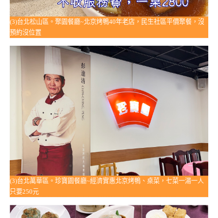
(3)台北松山區。聚園餐廳~北京烤鴨40年老店，民生社區平價聚餐，沒
預約沒位置
(3)台北萬華區。珍寶園餐廳~經濟實惠北京烤鴨、桌菜，七菜一湯一人
只要250元