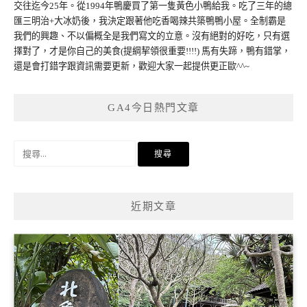
交往迄今25年。從1994年鴨慶買了第一隻黃色小鴨給我。吃了三年的總
匯三明治+大冰奶後，我決定跟著他吃香喝辣共築鴨鴨小屋。全制霸是
我們的興趣、不以偏概全是我們寫文的立意。沒有絕對的好吃，只有選
擇對了，才是你自己的美食(提綱挈領很重要!!!!) 馬有失蹄，鴨有錯掌，
還是會打錯字跟資訊需要更新，歡迎大家一起提供更正歐^^~
GA4今日熱門文章
搜
尋
關
鍵
近期文章
字: