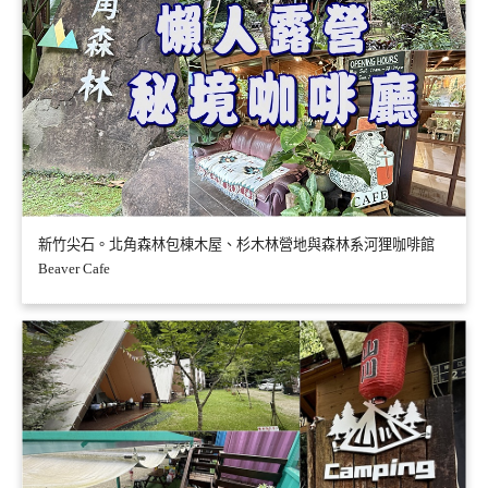
新竹尖石。北角森林包棟木屋、杉木林營地與森林系河狸咖啡館
Beaver Cafe