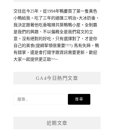
交往迄今25年。從1994年鴨慶買了第一隻黃色
小鴨給我。吃了三年的總匯三明治+大冰奶後，
我決定跟著他吃香喝辣共築鴨鴨小屋。全制霸
是我們的興趣、不以偏概全是我們寫文的立
意。沒有絕對的好吃，只有選擇對了，才是你
自己的美食(提綱挈領很重要!!!!) 馬有失蹄，鴨
有錯掌，還是會打錯字跟資訊需要更新，歡迎
大家一起提供更正歐^^~
GA4今日熱門文章
搜
尋
關
鍵
近期文章
字: