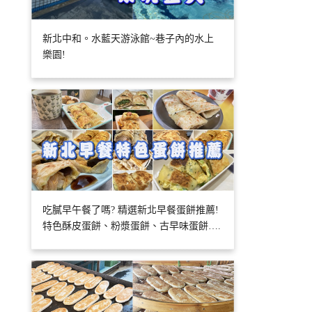
新北中和。水藍天游泳館~巷子內的水上
樂園!
吃膩早午餐了嗎? 精選新北早餐蛋餅推薦!
特色酥皮蛋餅、粉漿蛋餅、古早味蛋餅….