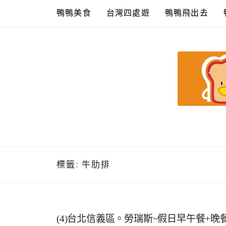
Skip
鴨鴨美食
台灣四處遊
鴨鴨飛出去
to
content
鴨鴨美食館
美食/旅遊/米其林親子資料收集
標籤:
牛肋排
(4)台北信義區。勞瑞斯~假日早午餐+晚餐超