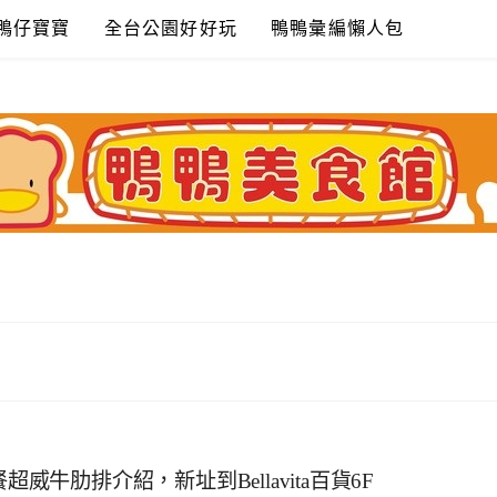
鴨仔寶寶
全台公園好好玩
鴨鴨彙編懶人包
威牛肋排介紹，新址到Bellavita百貨6F