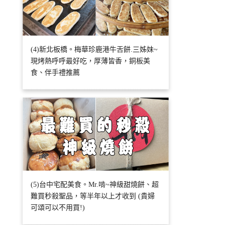
(4)新北板橋。梅華珍鹿港牛舌餅.三姊妹~
現烤熱呼呼最好吃，厚薄皆香，銅板美
食、伴手禮推薦
(5)台中宅配美食。Mr.啃~神級甜燒餅、超
難買秒殺聖品，等半年以上才收到 (貴婦
可頌可以不用買!)