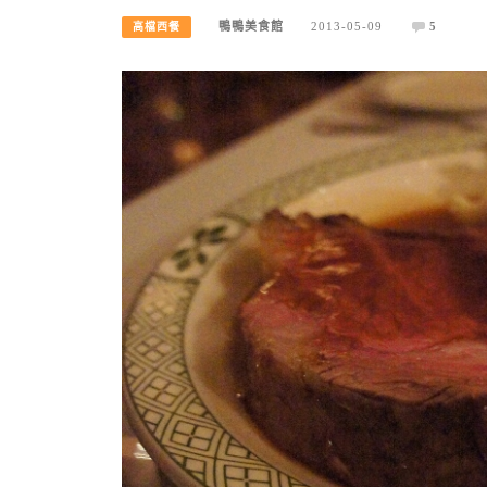
鴨鴨美食館
2013-05-09
5
高檔西餐