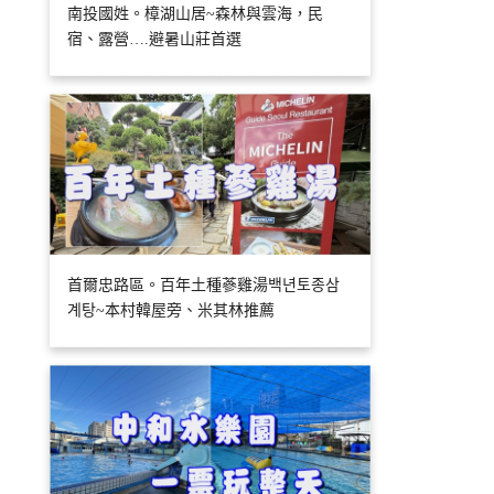
南投國姓。樟湖山居~森林與雲海，民
宿、露營….避暑山莊首選
首爾忠路區。百年土種蔘雞湯백년토종삼
계탕~本村韓屋旁、米其林推薦