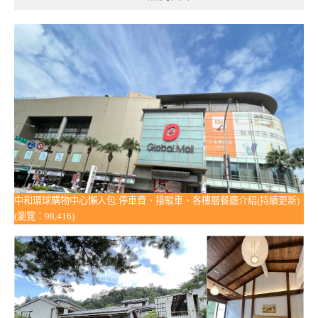
中和環球購物中心懶人包:停車費、接駁車、各樓層餐廳介紹(持續更新)
(瀏覽：98,416)