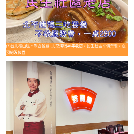
(3)台北松山區。聚園餐廳~北京烤鴨40年老店，民生社區平價聚餐，沒
預約沒位置