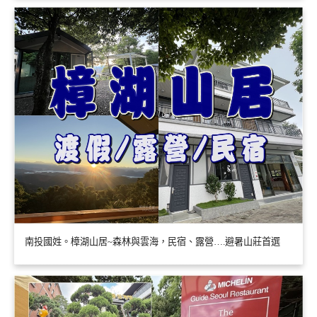
南投國姓。樟湖山居~森林與雲海，民宿、露營….避暑山莊首選