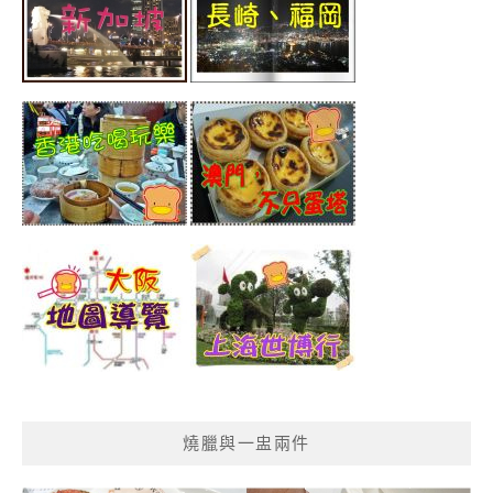
燒臘與一盅兩件