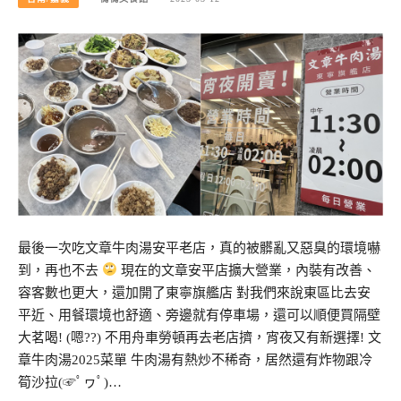
最後一次吃文章牛肉湯安平老店，真的被髒亂又惡臭的環境嚇
到，再也不去
現在的文章安平店擴大營業，內裝有改善、
容客數也更大，還加開了東寧旗艦店 對我們來說東區比去安
平近、用餐環境也舒適、旁邊就有停車場，還可以順便買隔壁
大茗喝! (嗯??) 不用舟車勞頓再去老店擠，宵夜又有新選擇! 文
章牛肉湯2025菜單 牛肉湯有熱炒不稀奇，居然還有炸物跟冷
筍沙拉(☞ﾟヮﾟ)…