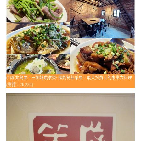
(4)新北萬里。三姐妹農家樂~預約制無菜單，最天然費工的家常大料理
(瀏覽：26,232)