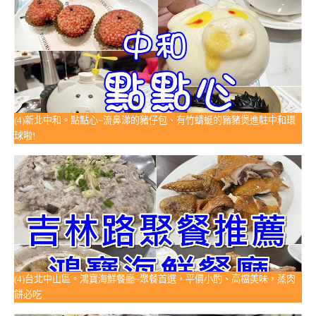
(4)新北中和。點點心~流鼻涕的豬仔包、有竹蜻蜓的豬豬煲進駐中和環
球啦!
(4)台北中山區。鴻寶海鮮餐廳~聚餐首選，平價小酌、高檔美味，蒸肉
餅必吃