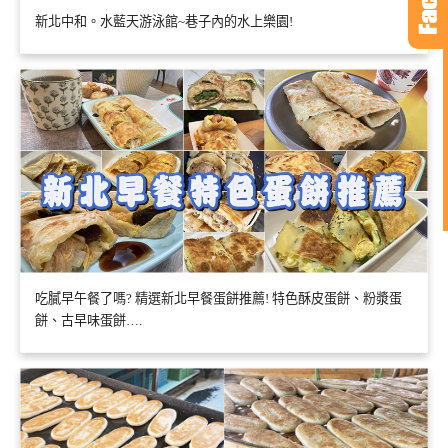
新北中和。水藍天游泳館~巷子內的水上樂園!
吃膩早午餐了嗎? 精選新北早餐蛋餅推薦! 特色酥皮蛋餅、粉漿蛋
餅、古早味蛋餅….