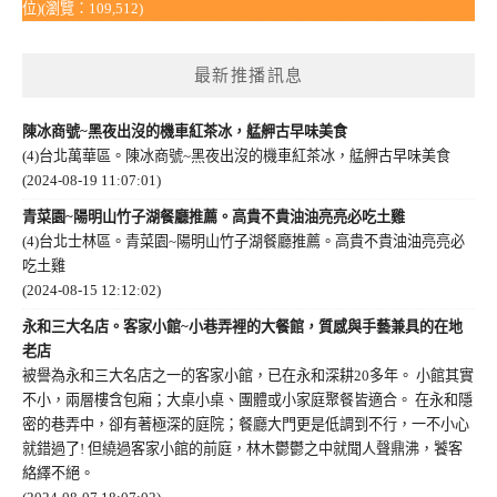
位)(瀏覽：109,512)
最新推播訊息
陳冰商號~黑夜出沒的機車紅茶冰，艋舺古早味美食
(4)台北萬華區。陳冰商號~黑夜出沒的機車紅茶冰，艋舺古早味美食
(2024-08-19 11:07:01)
青菜園~陽明山竹子湖餐廳推薦。高貴不貴油油亮亮必吃土雞
(4)台北士林區。青菜園~陽明山竹子湖餐廳推薦。高貴不貴油油亮亮必
吃土雞
(2024-08-15 12:12:02)
永和三大名店。客家小館~小巷弄裡的大餐館，質感與手藝兼具的在地
老店
被譽為永和三大名店之一的客家小館，已在永和深耕20多年。 小館其實
不小，兩層樓含包廂；大桌小桌、團體或小家庭聚餐皆適合。 在永和隱
密的巷弄中，卻有著極深的庭院；餐廳大門更是低調到不行，一不小心
就錯過了! 但繞過客家小館的前庭，林木鬱鬱之中就聞人聲鼎沸，饕客
絡繹不絕。