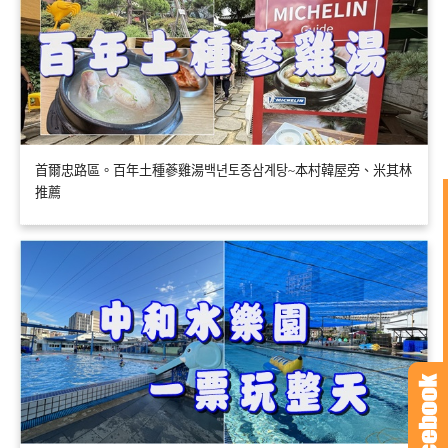
首爾忠路區。百年土種蔘雞湯백년토종삼계탕~本村韓屋旁、米其林
推薦