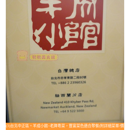
(3)台北中正區。羊成小館~老牌粵菜，豐富菜色適合聚餐(附詳細菜單/價