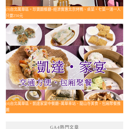
(3)台北萬華區。珍寶園餐廳~經濟實惠北京烤鴨、桌菜，七菜一湯一人
只要250元
(4)台北萬華區。凱達家宴中餐廳~萬華車站、龍山寺美食，包廂聚餐推
薦
GA4熱門文章