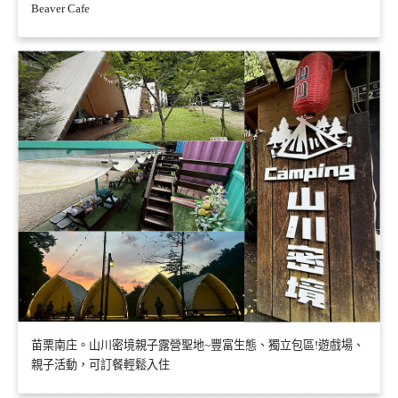
Beaver Cafe
苗栗南庄。山川密境親子露營聖地~豐富生態、獨立包區!遊戲場、
親子活動，可訂餐輕鬆入住