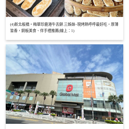
(4)新北板橋。梅華珍鹿港牛舌餅.三姊妹~現烤熱呼呼最好吃，厚薄
皆香，銅板美食、伴手禮推薦(線上：1)