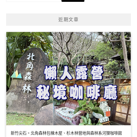
關
鍵
近期文章
字:
新竹尖石。北角森林包棟木屋、杉木林營地與森林系河狸咖啡館