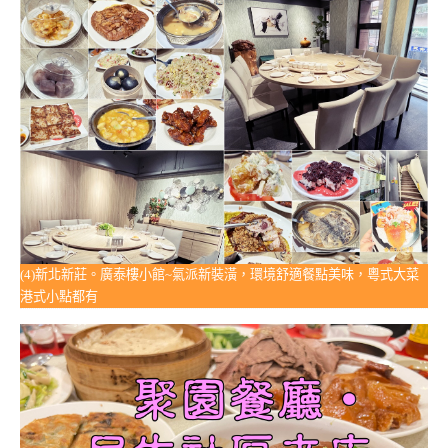
(4)新北新莊。廣泰樓小館~氣派新裝潢，環境舒適餐點美味，粵式大菜
港式小點都有