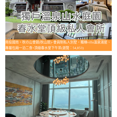
南投國姓。秋の山會館(秋山居)~會員制私人別墅，獨棟villa溫泉湯屋、
專屬包廂一泊二食+頂級春水堂下午茶(瀏覽：54,853)