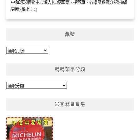
中和環球購物中心懶人包:停車費、接駁車、各樓層餐廳介紹(持續
更新)(線上：1)
彙整
彙
整
鴨鴨菜單分類
鴨
鴨
菜
米其林星星集
單
分
類