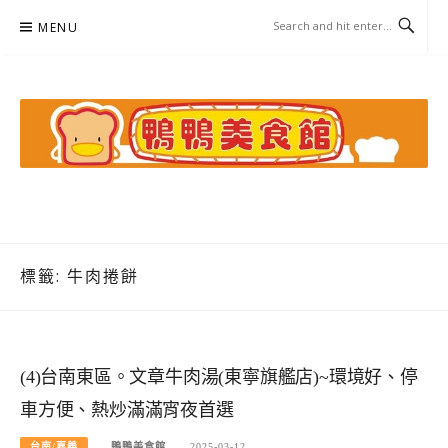
Skip
MENU
to
content
鴨鴨美食館
美食/旅遊/米其林親子資料收集
標籤:
牛肉捲餅
(4)台南東區。文章牛肉湯(東寧旗艦店)~環境好、停
車方便、熱炒滿滿宵夜首選
台南/嘉義
鴨鴨美食館
2025-03-12