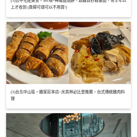
(5)台中宅配美食。Mr.啃~神級甜燒餅、超難買秒殺聖品，等半年以
上才收到 (貴婦可頌可以不用買!)
(3)台北中山區。雞家莊本店~米其林必比登推薦，台式傳統雞肉料
理