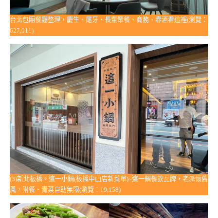
台北包廂餐廳整理，慶生、尾牙、長輩聚餐、商務、春酒看這裡(瀏覽：
627,011)
(3)新北板橋。這一小鍋(板橋中山店新菜單)~這一鍋餐飲品牌，老派懷舊
風，附餐、青菜自助無限(瀏覽：19,158)