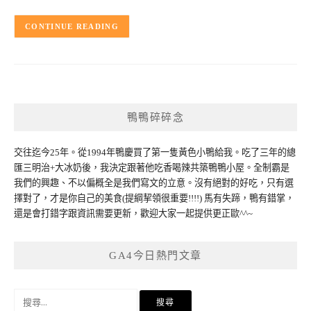
CONTINUE READING
鴨鴨碎碎念
交往迄今25年。從1994年鴨慶買了第一隻黃色小鴨給我。吃了三年的總
匯三明治+大冰奶後，我決定跟著他吃香喝辣共築鴨鴨小屋。全制霸是
我們的興趣、不以偏概全是我們寫文的立意。沒有絕對的好吃，只有選
擇對了，才是你自己的美食(提綱挈領很重要!!!!) 馬有失蹄，鴨有錯掌，
還是會打錯字跟資訊需要更新，歡迎大家一起提供更正歐^^~
GA4今日熱門文章
搜
尋