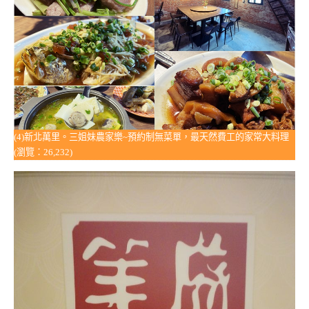
(4)新北萬里。三姐妹農家樂~預約制無菜單，最天然費工的家常大料理
(瀏覽：26,232)