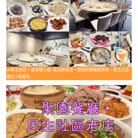
(4)新北新莊。廣泰樓小館~氣派新裝潢，環境舒適餐點美味，粵式大菜
港式小點都有