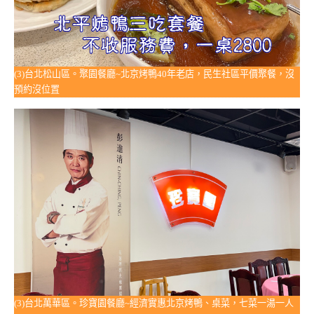
(3)台北松山區。聚園餐廳~北京烤鴨40年老店，民生社區平價聚餐，沒
預約沒位置
(3)台北萬華區。珍寶園餐廳~經濟實惠北京烤鴨、桌菜，七菜一湯一人