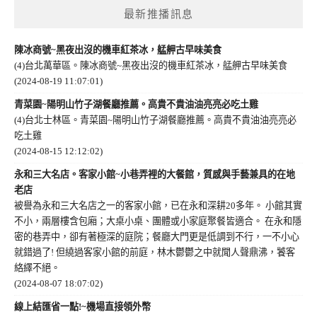
最新推播訊息
陳冰商號~黑夜出沒的機車紅茶冰，艋舺古早味美食
(4)台北萬華區。陳冰商號~黑夜出沒的機車紅茶冰，艋舺古早味美食
(2024-08-19 11:07:01)
青菜園~陽明山竹子湖餐廳推薦。高貴不貴油油亮亮必吃土雞
(4)台北士林區。青菜園~陽明山竹子湖餐廳推薦。高貴不貴油油亮亮必
吃土雞
(2024-08-15 12:12:02)
永和三大名店。客家小館~小巷弄裡的大餐館，質感與手藝兼具的在地
老店
被譽為永和三大名店之一的客家小館，已在永和深耕20多年。 小館其實
不小，兩層樓含包廂；大桌小桌、團體或小家庭聚餐皆適合。 在永和隱
密的巷弄中，卻有著極深的庭院；餐廳大門更是低調到不行，一不小心
就錯過了! 但繞過客家小館的前庭，林木鬱鬱之中就聞人聲鼎沸，饕客
絡繹不絕。
(2024-08-07 18:07:02)
線上結匯省一點!~機場直接領外幣