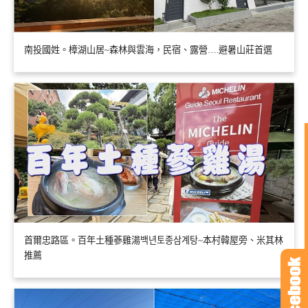
南投國姓。樟湖山居~森林與雲海，民宿、露營….避暑山莊首選
首爾忠路區。百年土種蔘雞湯백년토종삼계탕~本村韓屋旁、米其林
推薦