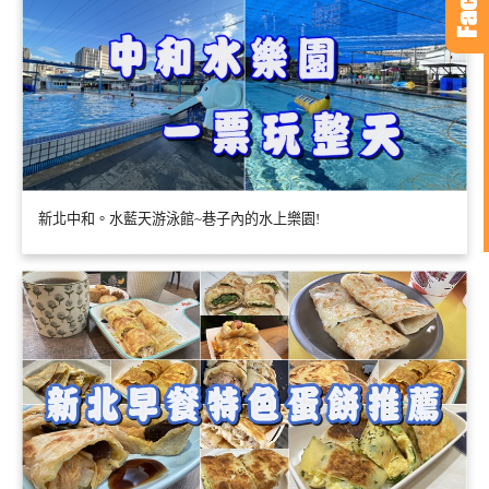
新北中和。水藍天游泳館~巷子內的水上樂園!