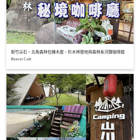
新竹尖石。北角森林包棟木屋、杉木林營地與森林系河狸咖啡館
Beaver Cafe