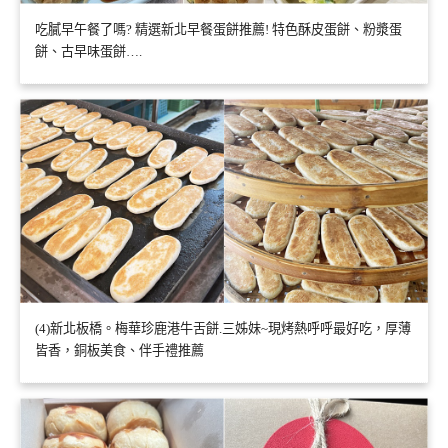
吃膩早午餐了嗎? 精選新北早餐蛋餅推薦! 特色酥皮蛋餅、粉漿蛋
餅、古早味蛋餅….
(4)新北板橋。梅華珍鹿港牛舌餅.三姊妹~現烤熱呼呼最好吃，厚薄
皆香，銅板美食、伴手禮推薦