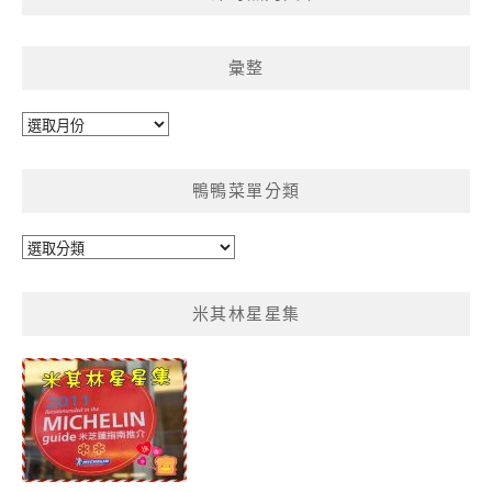
彙整
彙
整
鴨鴨菜單分類
鴨
鴨
菜
米其林星星集
單
分
類