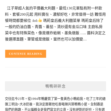
江子翠超人氣的平價義大利麵，最低130元單點有附一杯飲
料、套餐200元起 用料實在、濃郁好吃，非常值得一訪 難怪用
餐時間都要候位 :lol:
瑪莉皇后義大利麵菜單 瑪莉皇后除了
一般的奶油白醬、青醬、番茄、清炒還有金瓜口味 主廚私房
菜中也有特殊菜色，像是爆炸蛤蜊、墨魚燉飯 ….. 醬料決定之
後選擇直麵、筆管或是燉飯，當然也可以加價變…
CONTINUE READING
鴨鴨碎碎念
交往迄今25年。從1994年鴨慶買了第一隻黃色小鴨給我。吃了三年的總
匯三明治+大冰奶後，我決定跟著他吃香喝辣共築鴨鴨小屋。全制霸是
我們的興趣、不以偏概全是我們寫文的立意。沒有絕對的好吃，只有選