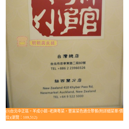
(3)台北中正區。羊成小館~老牌粵菜，豐富菜色適合聚餐(附詳細菜單/價
位)(瀏覽：109,512)