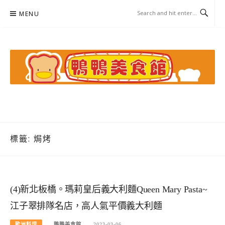
Skip
MENU
to
content
鴨鴨美食館
美食/旅遊/米其林親子資料收集
標籤:
焗烤
(4)新北板橋。瑪莉皇后義大利麵Queen Mary Pasta~
江子翠排隊名店，高人氣平價義大利麵
歐洲料理
鴨鴨美食館
2023-03-06