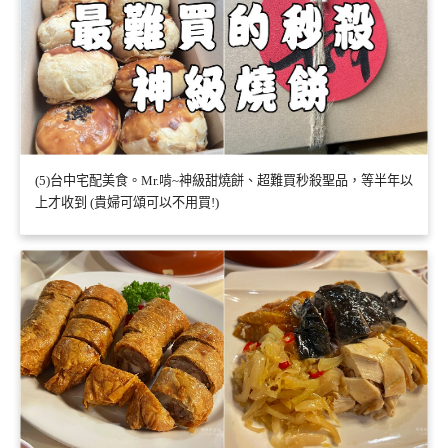
(5)台中宅配美食。Mr.啃~神級甜燒餅、超難買秒殺聖品，等半年以
上才收到 (貴婦可頌可以不用買!)