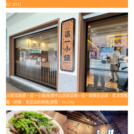
627,011)
(3)新北板橋。這一小鍋(板橋中山店新菜單)~這一鍋餐飲品牌，老派懷舊
風，附餐、青菜自助無限(瀏覽：19,156)