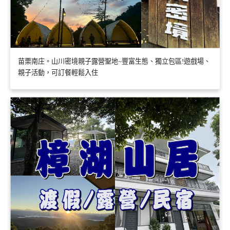
苗栗南庄。山川密境親子露營聖地~豐富生態、獨立包區!遊戲場、
親子活動，可訂餐輕鬆入住