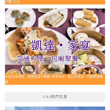
只要250元
(4)台北萬華區。凱達家宴中餐廳~萬華車站、龍山寺美食，包廂聚餐推
薦
GA4熱門文章