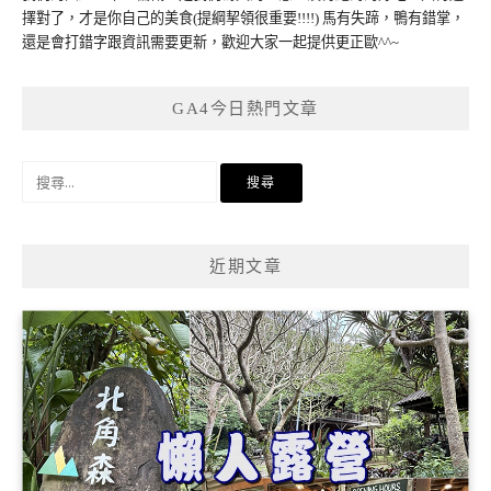
擇對了，才是你自己的美食(提綱挈領很重要!!!!) 馬有失蹄，鴨有錯掌，
還是會打錯字跟資訊需要更新，歡迎大家一起提供更正歐^^~
GA4今日熱門文章
搜
尋
關
鍵
近期文章
字: