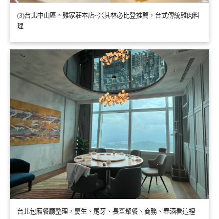
(3)台北中山區。雞家莊本店~米其林必比登推薦，台式傳統雞肉料
理
台北包廂餐廳整理，慶生、尾牙、長輩聚餐、商務、春酒看這裡