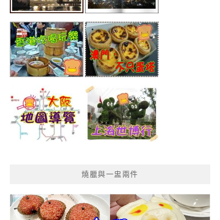
燒臘與一盅兩件