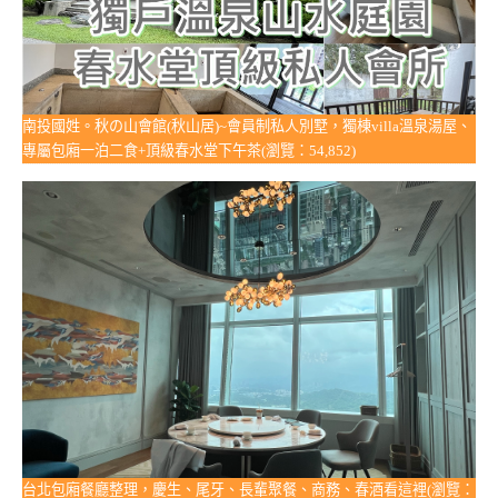
南投國姓。秋の山會館(秋山居)~會員制私人別墅，獨棟villa溫泉湯屋、
專屬包廂一泊二食+頂級春水堂下午茶(瀏覽：54,852)
台北包廂餐廳整理，慶生、尾牙、長輩聚餐、商務、春酒看這裡(瀏覽：