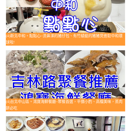
(4)新北中和。點點心~流鼻涕的豬仔包、有竹蜻蜓的豬豬煲進駐中和環
球啦!
(4)台北中山區。鴻寶海鮮餐廳~聚餐首選，平價小酌、高檔美味，蒸肉
餅必吃