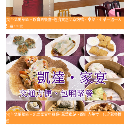
(3)台北萬華區。珍寶園餐廳~經濟實惠北京烤鴨、桌菜，七菜一湯一人
只要250元
(4)台北萬華區。凱達家宴中餐廳~萬華車站、龍山寺美食，包廂聚餐推
薦