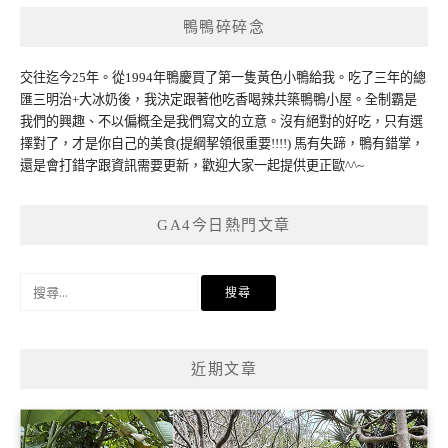
鴨鴨碎碎念
交往迄今25年。從1994年鴨慶買了第一隻黃色小鴨給我。吃了三年的總
匯三明治+大冰奶後，我決定跟著他吃香喝辣共築鴨鴨小屋。全制霸是
我們的興趣、不以偏概全是我們寫文的立意。沒有絕對的好吃，只有選
擇對了，才是你自己的美食(提綱挈領很重要!!!!) 馬有失蹄，鴨有錯掌，
還是會打錯字跟資訊需要更新，歡迎大家一起提供更正歐^^~
GA4今日熱門文章
搜
尋
關
鍵
近期文章
字: