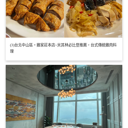
(3)台北中山區。雞家莊本店~米其林必比登推薦，台式傳統雞肉料
理