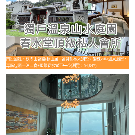
南投國姓。秋の山會館(秋山居)~會員制私人別墅，獨棟villa溫泉湯屋、
專屬包廂一泊二食+頂級春水堂下午茶(瀏覽：54,847)