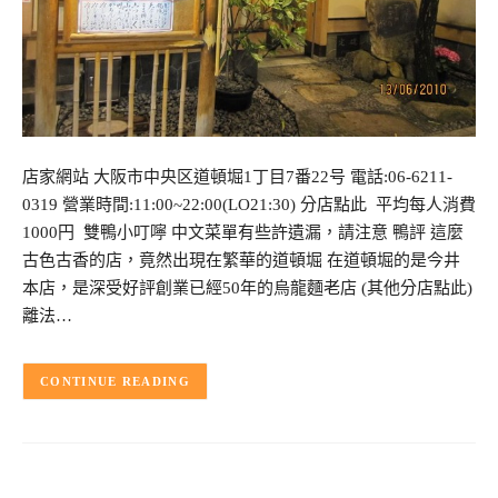
店家網站 大阪市中央区道頓堀1丁目7番22号 電話:06-6211-
0319 營業時間:11:00~22:00(LO21:30) 分店點此 平均每人消費
1000円 雙鴨小叮嚀 中文菜單有些許遺漏，請注意 鴨評 這麼
古色古香的店，竟然出現在繁華的道頓堀 在道頓堀的是今井
本店，是深受好評創業已經50年的烏龍麵老店 (其他分店點此)
離法…
CONTINUE READING