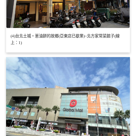
(4)台北土城。蔥油餅的故鄉(亞東店已歇業)~北方家常菜館子(線
上：1)