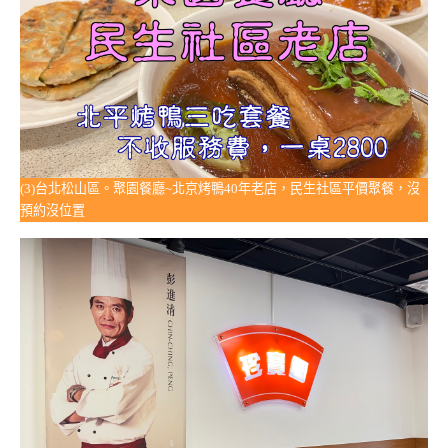
(3)台北松山區。聚園餐廳~北京烤鴨40年老店，民生社區平價聚餐，沒
預約沒位置