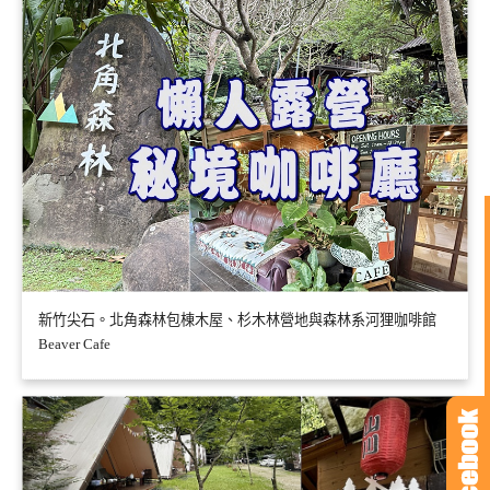
新竹尖石。北角森林包棟木屋、杉木林營地與森林系河狸咖啡館
Beaver Cafe