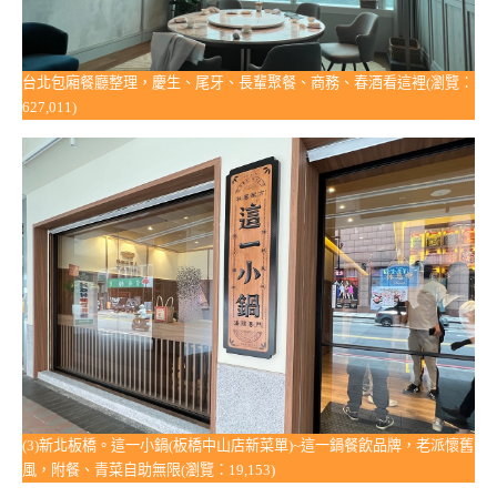
台北包廂餐廳整理，慶生、尾牙、長輩聚餐、商務、春酒看這裡(瀏覽：
627,011)
(3)新北板橋。這一小鍋(板橋中山店新菜單)~這一鍋餐飲品牌，老派懷舊
風，附餐、青菜自助無限(瀏覽：19,153)