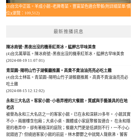
(3)台北中正區。羊成小館~老牌粵菜，豐富菜色適合聚餐(附詳細菜單/價
位)(瀏覽：109,512)
最新推播訊息
陳冰商號~黑夜出沒的機車紅茶冰，艋舺古早味美食
(4)台北萬華區。陳冰商號~黑夜出沒的機車紅茶冰，艋舺古早味美食
(2024-08-19 11:07:01)
青菜園~陽明山竹子湖餐廳推薦。高貴不貴油油亮亮必吃土雞
(4)台北士林區。青菜園~陽明山竹子湖餐廳推薦。高貴不貴油油亮亮必
吃土雞
(2024-08-15 12:12:02)
永和三大名店。客家小館~小巷弄裡的大餐館，質感與手藝兼具的在地
老店
被譽為永和三大名店之一的客家小館，已在永和深耕20多年。 小館其實
不小，兩層樓含包廂；大桌小桌、團體或小家庭聚餐皆適合。 在永和隱
密的巷弄中，卻有著極深的庭院；餐廳大門更是低調到不行，一不小心
就錯過了! 但繞過客家小館的前庭，林木鬱鬱之中就聞人聲鼎沸，饕客