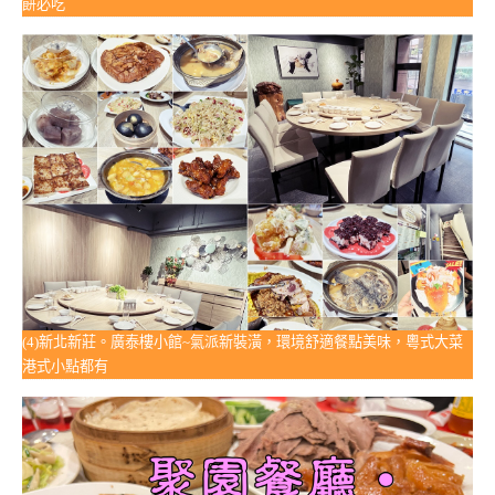
餅必吃
(4)新北新莊。廣泰樓小館~氣派新裝潢，環境舒適餐點美味，粵式大菜
港式小點都有