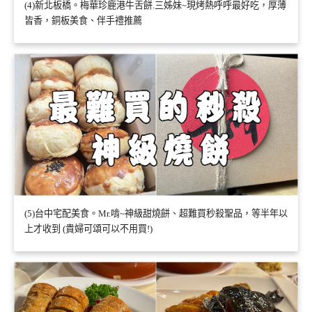
(4)新北板橋。梅華珍鹿港牛舌餅.三姊妹~現烤熱呼呼最好吃，厚薄
皆香，銅板美食、伴手禮推薦
(5)台中宅配美食。Mr.啃~神級甜燒餅、超難買秒殺聖品，等半年以
上才收到 (貴婦可頌可以不用買!)