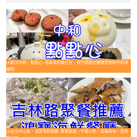
(4)新北中和。點點心~流鼻涕的豬仔包、有竹蜻蜓的豬豬煲進駐中和環
球啦!
(4)台北中山區。鴻寶海鮮餐廳~聚餐首選，平價小酌、高檔美味，蒸肉