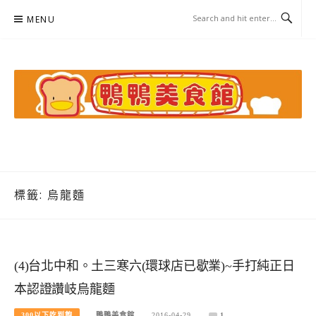
Skip
MENU
to
content
鴨鴨美食館
美食/旅遊/米其林親子資料收集
標籤:
烏龍麵
(4)台北中和。土三寒六(環球店已歇業)~手打純正日
本認證讚岐烏龍麵
300以下吃到飽
鴨鴨美食館
2016-04-29
1