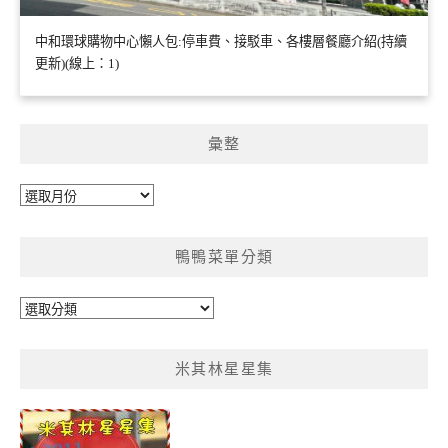
中和環球購物中心懶人包:停車費、接駁車、各樓層餐廳介紹(持續
更新)(線上：1)
彙整
彙
整
鴨鴨菜單分類
鴨
鴨
菜
米其林星星集
單
分
類