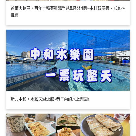
首爾忠路區。百年土種蔘雞湯백년토종삼계탕~本村韓屋旁、米其林
推薦
新北中和。水藍天游泳館~巷子內的水上樂園!