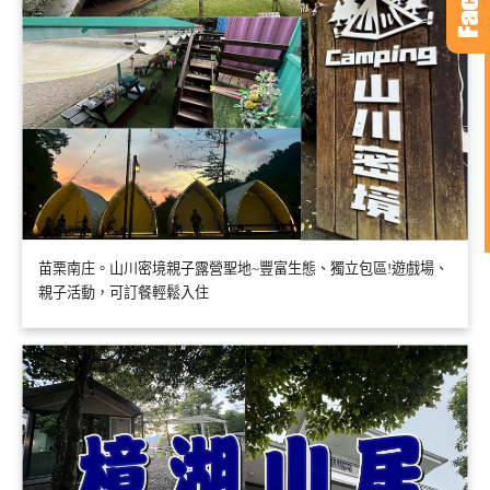
苗栗南庄。山川密境親子露營聖地~豐富生態、獨立包區!遊戲場、
親子活動，可訂餐輕鬆入住