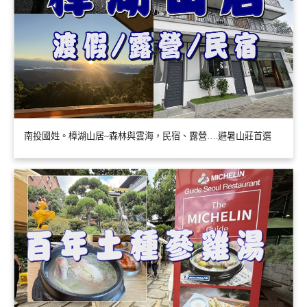
南投國姓。樟湖山居~森林與雲海，民宿、露營….避暑山莊首選