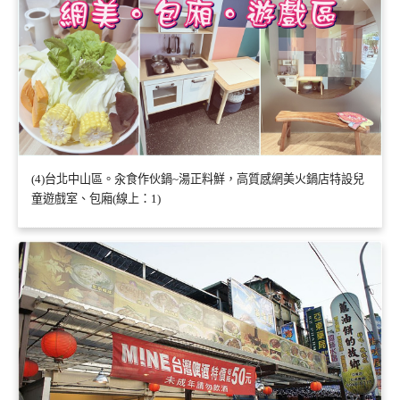
(4)台北中山區。汆食作伙鍋~湯正料鮮，高質感網美火鍋店特設兒
童遊戲室、包廂(線上：1)