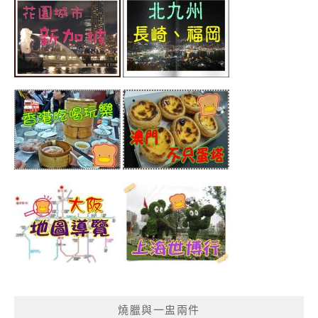
燒臘與一盅兩件