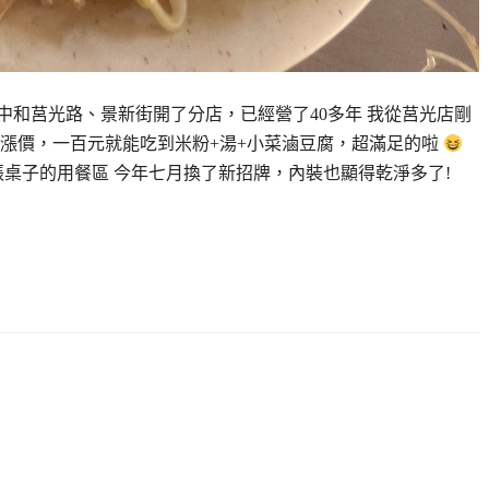
中和莒光路、景新街開了分店，已經營了40多年 我從莒光店剛
有漲價，一百元就能吃到米粉+湯+小菜滷豆腐，超滿足的啦
幾張桌子的用餐區 今年七月換了新招牌，內裝也顯得乾淨多了!