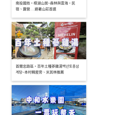
南投國姓。樟湖山居~森林與雲海，民
宿、露營….避暑山莊首選
首爾忠路區。百年土種蔘雞湯백년토종삼
계탕~本村韓屋旁、米其林推薦