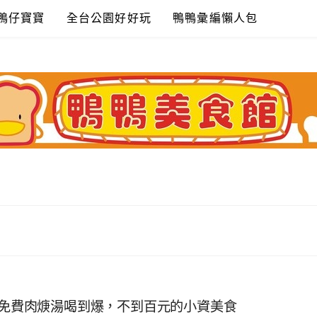
鴨仔寶寶
全台公園好好玩
鴨鴨彙編懶人包
，免費肉焿湯喝到爆，不到百元的小資美食