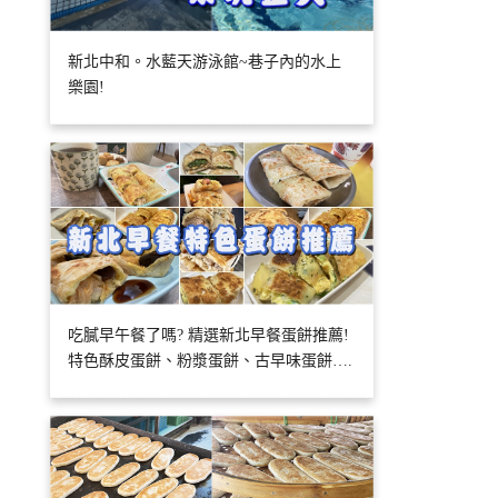
新北中和。水藍天游泳館~巷子內的水上
樂園!
吃膩早午餐了嗎? 精選新北早餐蛋餅推薦!
特色酥皮蛋餅、粉漿蛋餅、古早味蛋餅….