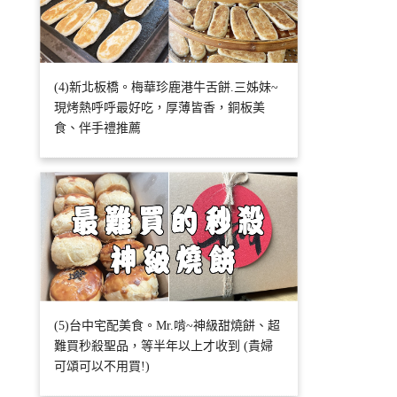
(4)新北板橋。梅華珍鹿港牛舌餅.三姊妹~
現烤熱呼呼最好吃，厚薄皆香，銅板美
食、伴手禮推薦
(5)台中宅配美食。Mr.啃~神級甜燒餅、超
難買秒殺聖品，等半年以上才收到 (貴婦
可頌可以不用買!)