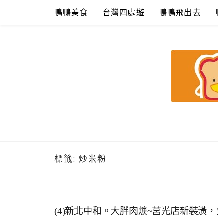
Skip
鴨鴨美食
台灣四處遊
鴨鴨飛出去
to
content
鴨鴨美食館
美食/旅遊/米其林親子資料收集
標籤:
炒米粉
(4)新北中和。大胖肉焿~莒光店新裝潢