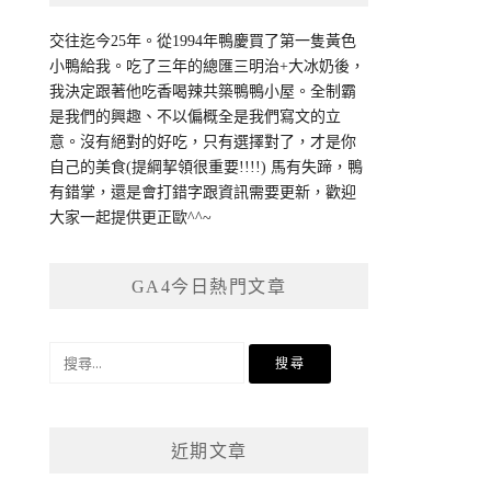
交往迄今25年。從1994年鴨慶買了第一隻黃色
小鴨給我。吃了三年的總匯三明治+大冰奶後，
我決定跟著他吃香喝辣共築鴨鴨小屋。全制霸
是我們的興趣、不以偏概全是我們寫文的立
意。沒有絕對的好吃，只有選擇對了，才是你
自己的美食(提綱挈領很重要!!!!) 馬有失蹄，鴨
有錯掌，還是會打錯字跟資訊需要更新，歡迎
大家一起提供更正歐^^~
GA4今日熱門文章
搜
尋
關
鍵
近期文章
字: