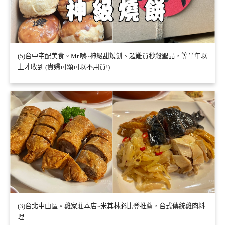
(5)台中宅配美食。Mr.啃~神級甜燒餅、超難買秒殺聖品，等半年以
上才收到 (貴婦可頌可以不用買!)
(3)台北中山區。雞家莊本店~米其林必比登推薦，台式傳統雞肉料
理