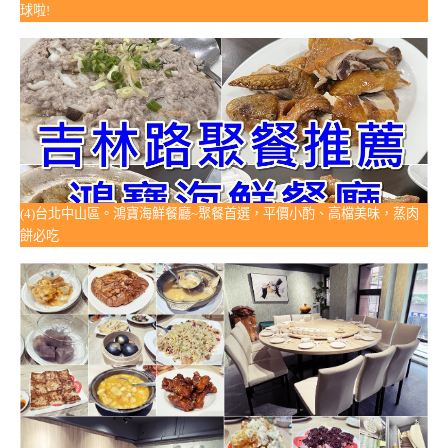
球啦!
(4)台北中山區。鴻寶海鮮餐廳~聚餐首選，平價小酌、高檔美味，蒸肉
餅必吃