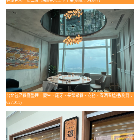
專屬包廂一泊二食+頂級春水堂下午茶(瀏覽：54,847)
台北包廂餐廳整理，慶生、尾牙、長輩聚餐、商務、春酒看這裡(瀏覽：
627,011)