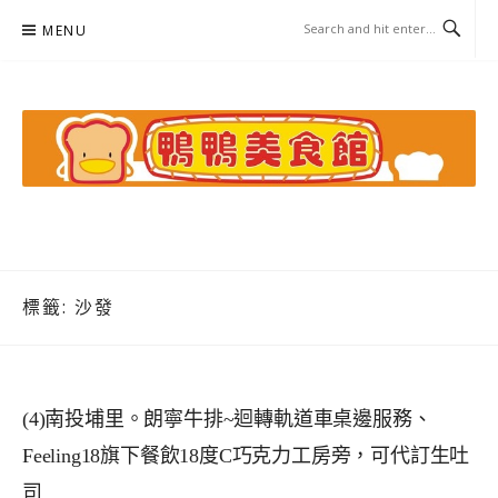
Skip
MENU
to
content
鴨鴨美食館
美食/旅遊/米其林親子資料收集
標籤:
沙發
(4)南投埔里。朗寧牛排~迴轉軌道車桌邊服務、
Feeling18旗下餐飲18度C巧克力工房旁，可代訂生吐
司