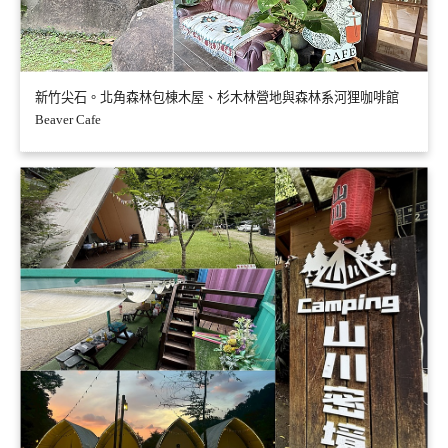
新竹尖石。北角森林包棟木屋、杉木林營地與森林系河狸咖啡館
Beaver Cafe