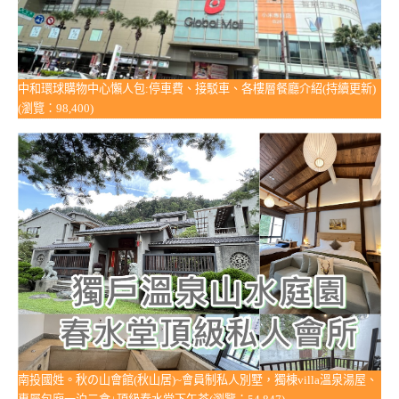
中和環球購物中心懶人包:停車費、接駁車、各樓層餐廳介紹(持續更新)
(瀏覽：98,400)
南投國姓。秋の山會館(秋山居)~會員制私人別墅，獨棟villa溫泉湯屋、