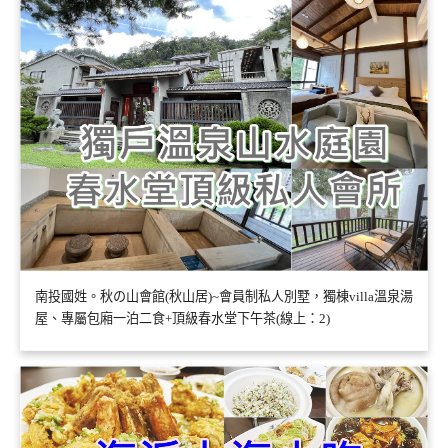
南投國姓。秋の山會館(秋山居)~會員制私人別墅，獨棟villa溫泉湯
屋、專屬包廂一泊二食+頂級春水堂下午茶(線上：2)