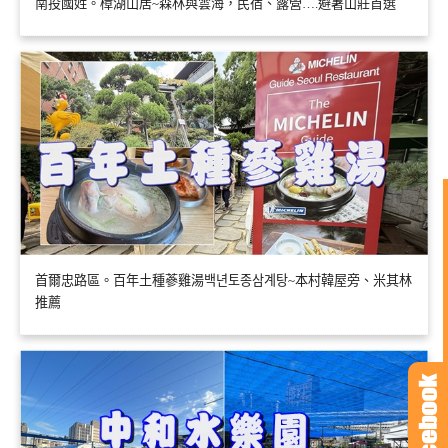
南投國姓。樟湖山居~森林與雲海，民宿、露營….避暑山莊首選
首爾忠路區。百年土種蔘雞湯백년토종삼계탕~本村韓屋旁、米其林
推薦