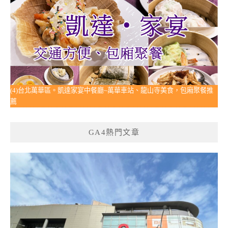
(4)台北萬華區。凱達家宴中餐廳~萬華車站、龍山寺美食，包廂聚餐推
薦
GA4熱門文章