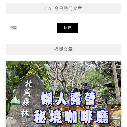
GA4今日熱門文章
搜
尋
關
鍵
近期文章
字: