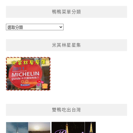
鴨鴨菜單分類
鴨
鴨
菜
米其林星星集
單
分
類
雙鴨吃出台灣