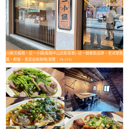
(3)新北板橋。這一小鍋(板橋中山店新菜單)~這一鍋餐飲品牌，老派懷舊
風，附餐、青菜自助無限(瀏覽：19,153)