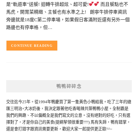
是”軌道車”送餐! 迴轉牛排超炫、超可愛!
而且餐點也不
馬虎，開胃菜精緻、主餐也有水準之上! 朗寧牛排停車資訊
旁邊就是18度C第二停車場，如果假日客滿附近還有另外一個
路邊也有停車格，但…
CONTINUE READING
鴨鴨碎碎念
交往迄今25年。從1994年鴨慶買了第一隻黃色小鴨給我。吃了三年的總
匯三明治+大冰奶後，我決定跟著他吃香喝辣共築鴨鴨小屋。全制霸是
我們的興趣、不以偏概全是我們寫文的立意。沒有絕對的好吃，只有選
擇對了，才是你自己的美食(提綱挈領很重要!!!!) 馬有失蹄，鴨有錯掌，
還是會打錯字跟資訊需要更新，歡迎大家一起提供更正歐^^~