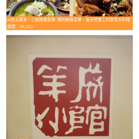
(4)新北萬里。三姐妹農家樂~預約制無菜單，最天然費工的家常大料理
(瀏覽：26,232)