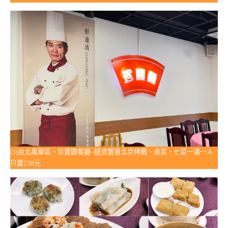
(3)台北萬華區。珍寶園餐廳~經濟實惠北京烤鴨、桌菜，七菜一湯一人
只要250元