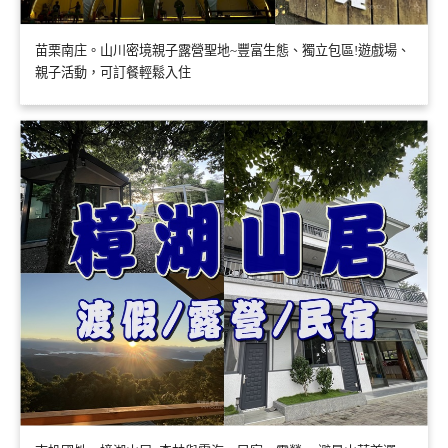
苗栗南庄。山川密境親子露營聖地~豐富生態、獨立包區!遊戲場、
親子活動，可訂餐輕鬆入住