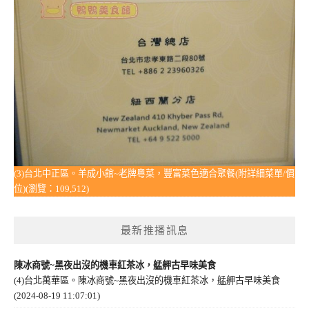
(3)台北中正區。羊成小館~老牌粵菜，豐富菜色適合聚餐(附詳細菜單/價
位)(瀏覽：109,512)
最新推播訊息
陳冰商號~黑夜出沒的機車紅茶冰，艋舺古早味美食
(4)台北萬華區。陳冰商號~黑夜出沒的機車紅茶冰，艋舺古早味美食
(2024-08-19 11:07:01)