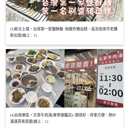
(3)新北土城。台灣第一家鹽酥雞~無敵炸豬血糕，延吉街夜市老攤
新出發(線上：1)
(4)台南東區。文章牛肉湯(東寧旗艦店)~環境好、停車方便、熱炒
滿滿宵夜首選(線上：1)