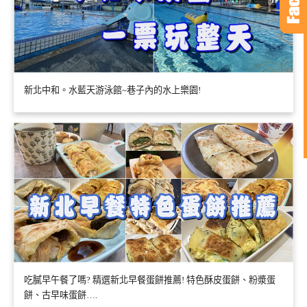
新北中和。水藍天游泳館~巷子內的水上樂園!
吃膩早午餐了嗎? 精選新北早餐蛋餅推薦! 特色酥皮蛋餅、粉漿蛋
餅、古早味蛋餅….