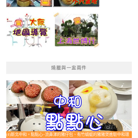
燒臘與一盅兩件
(4)新北中和。點點心~流鼻涕的豬仔包、有竹蜻蜓的豬豬煲進駐中和環