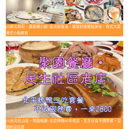
(4)新北新莊。廣泰樓小館~氣派新裝潢，環境舒適餐點美味，粵式大菜
港式小點都有
(3)台北松山區。聚園餐廳~北京烤鴨40年老店，民生社區平價聚餐，沒
預約沒位置