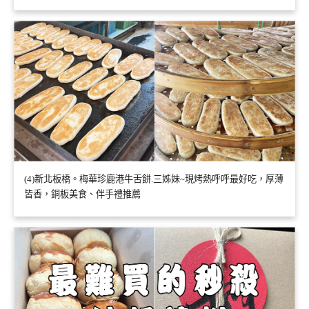
(4)新北板橋。梅華珍鹿港牛舌餅.三姊妹~現烤熱呼呼最好吃，厚薄
皆香，銅板美食、伴手禮推薦