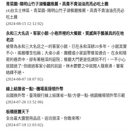
青菜園~陽明山竹子湖餐廳推薦。高貴不貴油油亮亮必吃土雞
(4)台北士林區。青菜園~陽明山竹子湖餐廳推薦。高貴不貴油油亮亮必
吃土雞
(2024-08-15 12:12:02)
永和三大名店。客家小館~小巷弄裡的大餐館，質感與手藝兼具的在地
老店
被譽為永和三大名店之一的客家小館，已在永和深耕20多年。 小館其實
不小，兩層樓含包廂；大桌小桌、團體或小家庭聚餐皆適合。 在永和隱
密的巷弄中，卻有著極深的庭院；餐廳大門更是低調到不行，一不小心
就錯過了! 但繞過客家小館的前庭，林木鬱鬱之中就聞人聲鼎沸，饕客
絡繹不絕。
(2024-08-07 18:07:02)
線上結匯省一點!~機場直接領外幣
出國換外幣，臺灣銀行線上結匯省一點!方便一點~桃園機場領外幣示範
(2024-07-26 13:52:06)
板橋逐露天下
全台最大露營用品店，這坑很深，你敢來嗎?
(2024-07-19 12:03:02)