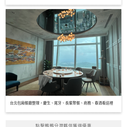
台北包廂餐廳整理，慶生、尾牙、長輩聚餐、商務、春酒看這裡
點擊鴨鴨分潤夥伴獲得優惠