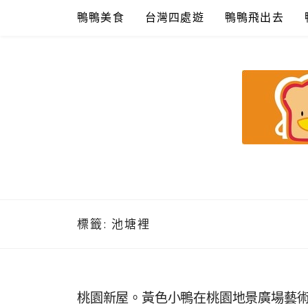
Skip
鴨鴨美食
台灣四處遊
鴨鴨飛出去
to
content
鴨鴨美食館
美食/旅遊/米其林親子資料收集
標籤:
池塘裡
桃園新屋。黃色小鴨在桃園地景廣場藝術