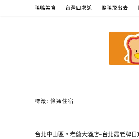
Skip
鴨鴨美食
台灣四處遊
鴨鴨飛出去
to
content
鴨鴨美食館
美食/旅遊/米其林親子資料收集
標籤:
條通住宿
台北中山區。老爺大酒店~台北最老牌日系