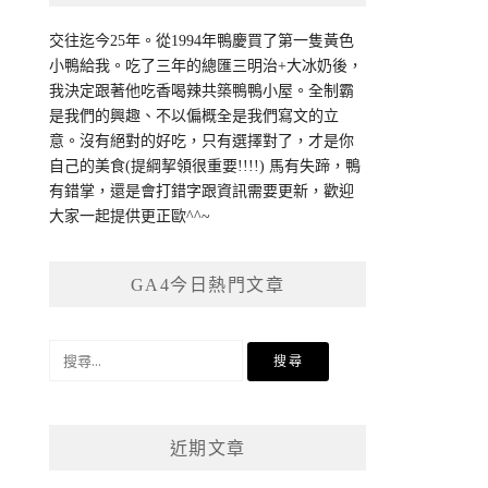
交往迄今25年。從1994年鴨慶買了第一隻黃色
小鴨給我。吃了三年的總匯三明治+大冰奶後，
我決定跟著他吃香喝辣共築鴨鴨小屋。全制霸
是我們的興趣、不以偏概全是我們寫文的立
意。沒有絕對的好吃，只有選擇對了，才是你
自己的美食(提綱挈領很重要!!!!) 馬有失蹄，鴨
有錯掌，還是會打錯字跟資訊需要更新，歡迎
大家一起提供更正歐^^~
GA4今日熱門文章
搜
尋
關
鍵
近期文章
字: