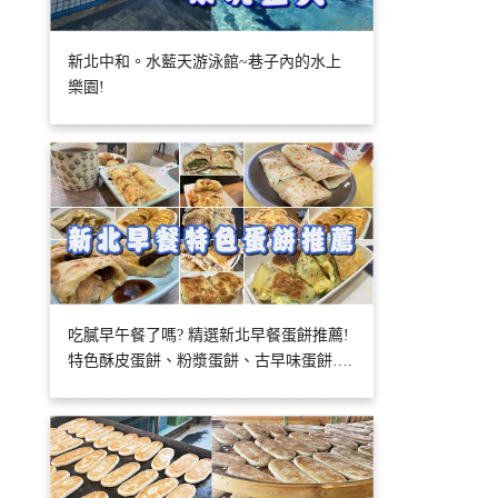
新北中和。水藍天游泳館~巷子內的水上
樂園!
吃膩早午餐了嗎? 精選新北早餐蛋餅推薦!
特色酥皮蛋餅、粉漿蛋餅、古早味蛋餅….