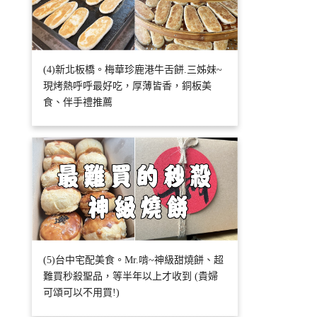
(4)新北板橋。梅華珍鹿港牛舌餅.三姊妹~
現烤熱呼呼最好吃，厚薄皆香，銅板美
食、伴手禮推薦
(5)台中宅配美食。Mr.啃~神級甜燒餅、超
難買秒殺聖品，等半年以上才收到 (貴婦
可頌可以不用買!)