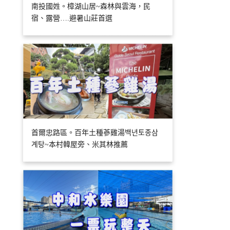
南投國姓。樟湖山居~森林與雲海，民
宿、露營….避暑山莊首選
首爾忠路區。百年土種蔘雞湯백년토종삼
계탕~本村韓屋旁、米其林推薦