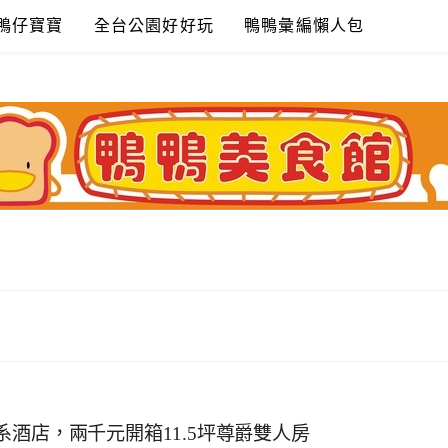
鴨仔寶寶
全台公園好好玩
鴨鴨彙編懶人包
酒店，兩千元開箱11.5坪尊爵雙人房