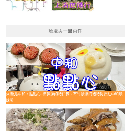
燒臘與一盅兩件
(4)新北中和。點點心~流鼻涕的豬仔包、有竹蜻蜓的豬豬煲進駐中和環
球啦!