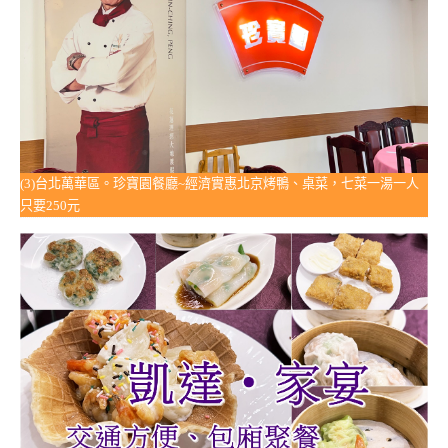
(3)台北萬華區。珍寶園餐廳~經濟實惠北京烤鴨、桌菜，七菜一湯一人
只要250元