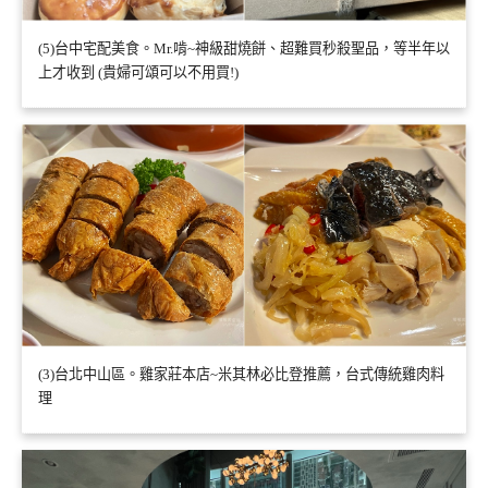
(5)台中宅配美食。Mr.啃~神級甜燒餅、超難買秒殺聖品，等半年以
上才收到 (貴婦可頌可以不用買!)
(3)台北中山區。雞家莊本店~米其林必比登推薦，台式傳統雞肉料
理