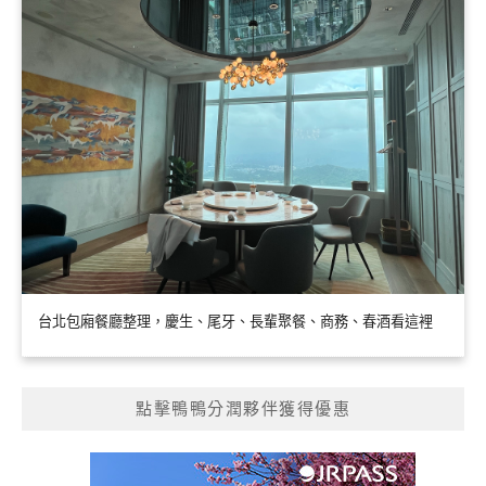
台北包廂餐廳整理，慶生、尾牙、長輩聚餐、商務、春酒看這裡
點擊鴨鴨分潤夥伴獲得優惠