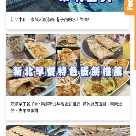
新北中和。水藍天游泳館~巷子內的水上樂園!
吃膩早午餐了嗎? 精選新北早餐蛋餅推薦! 特色酥皮蛋餅、粉漿蛋
餅、古早味蛋餅….