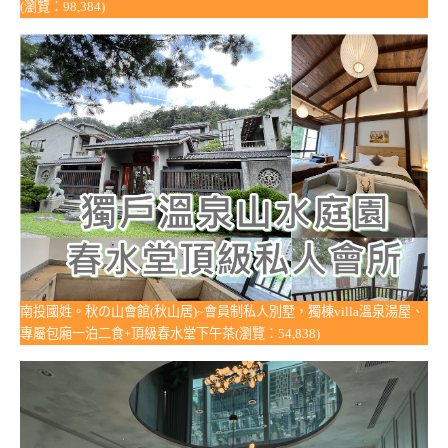
(瀏覽：98,384)
南投國姓。秋の山會館(秋山居)~會員制私人別墅，獨棟villa溫泉湯屋、
專屬包廂一泊二食+頂級春水堂下午茶(瀏覽：54,838)