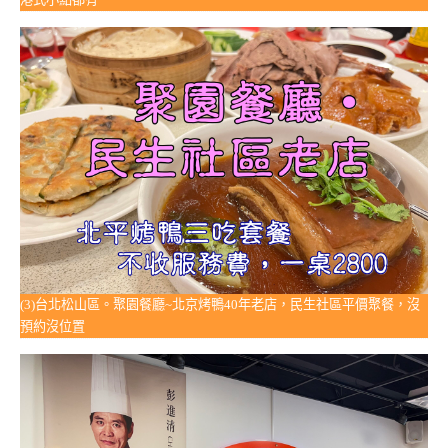
(3)台北松山區。聚園餐廳~北京烤鴨40年老店，民生社區平價聚餐，沒
預約沒位置