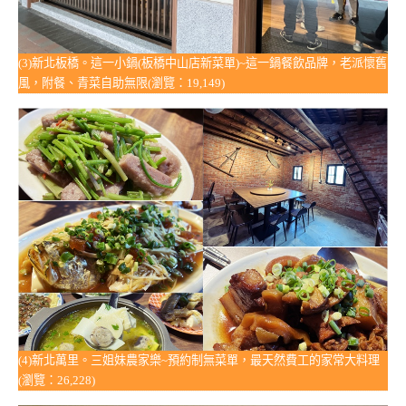
(3)新北板橋。這一小鍋(板橋中山店新菜單)~這一鍋餐飲品牌，老派懷舊
風，附餐、青菜自助無限(瀏覽：19,149)
(4)新北萬里。三姐妹農家樂~預約制無菜單，最天然費工的家常大料理
(瀏覽：26,228)