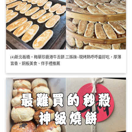
(4)新北板橋。梅華珍鹿港牛舌餅.三姊妹~現烤熱呼呼最好吃，厚薄
皆香，銅板美食、伴手禮推薦