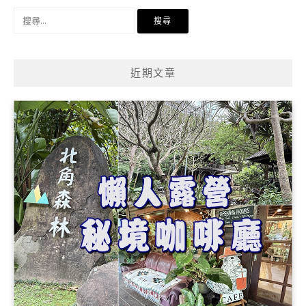
搜
尋
關
鍵
近期文章
字: