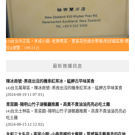
(3)台北中正區。羊成小館~老牌粵菜，豐富菜色適合聚餐(附詳細菜單/價
位)(瀏覽：109,512)
最新推播訊息
陳冰商號~黑夜出沒的機車紅茶冰，艋舺古早味美食
(4)台北萬華區。陳冰商號~黑夜出沒的機車紅茶冰，艋舺古早味美食
(2024-08-19 11:07:01)
青菜園~陽明山竹子湖餐廳推薦。高貴不貴油油亮亮必吃土雞
(4)台北士林區。青菜園~陽明山竹子湖餐廳推薦。高貴不貴油油亮亮必
吃土雞
(2024-08-15 12:12:02)
永和三大名店。客家小館~小巷弄裡的大餐館，質感與手藝兼具的在地