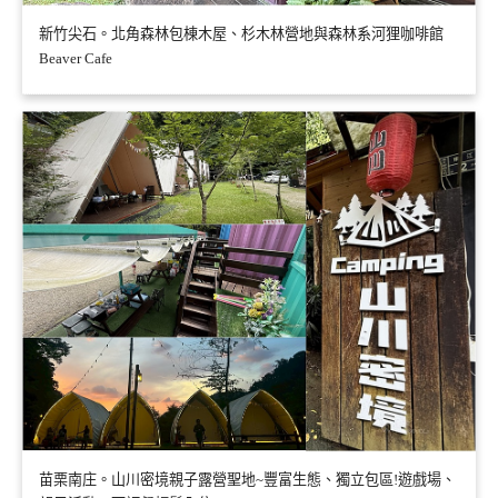
新竹尖石。北角森林包棟木屋、杉木林營地與森林系河狸咖啡館
Beaver Cafe
苗栗南庄。山川密境親子露營聖地~豐富生態、獨立包區!遊戲場、