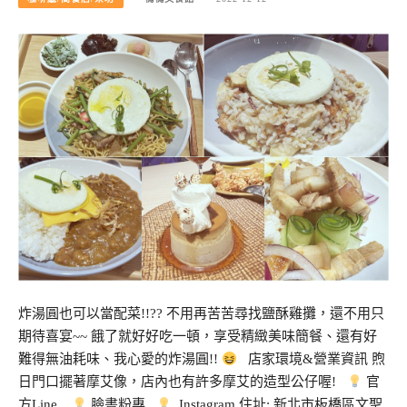
炸湯圓也可以當配菜!!?? 不用再苦苦尋找鹽酥雞攤，還不用只
期待喜宴~~ 餓了就好好吃一頓，享受精緻美味簡餐、還有好
難得無油耗味、我心愛的炸湯圓!!
店家環境&營業資訊 煦
日門口擺著摩艾像，店內也有許多摩艾的造型公仔喔!
官
方Line
臉書粉專
Instagram 住址: 新北市板橋區文聖