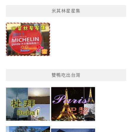
菜
米其林星星集
單
分
類
雙鴨吃出台灣