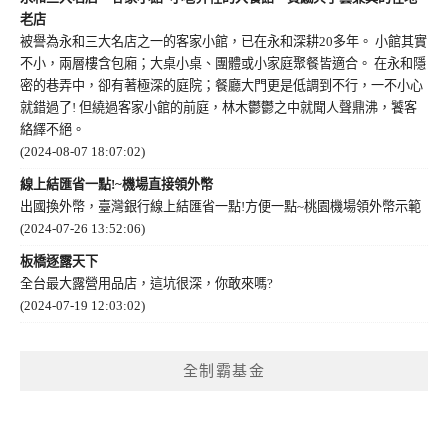
老店
被譽為永和三大名店之一的客家小館，已在永和深耕20多年。 小館其實
不小，兩層樓含包廂；大桌小桌、團體或小家庭聚餐皆適合。 在永和隱
密的巷弄中，卻有著極深的庭院；餐廳大門更是低調到不行，一不小心
就錯過了! 但繞過客家小館的前庭，林木鬱鬱之中就聞人聲鼎沸，饕客
絡繹不絕。
(2024-08-07 18:07:02)
線上結匯省一點!~機場直接領外幣
出國換外幣，臺灣銀行線上結匯省一點!方便一點~桃園機場領外幣示範
(2024-07-26 13:52:06)
板橋逐露天下
全台最大露營用品店，這坑很深，你敢來嗎?
(2024-07-19 12:03:02)
全制霸基金