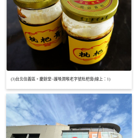
(3)台北信義區。慶餘堂~護嗓潤喉老字號枇杷膏(線上：1)