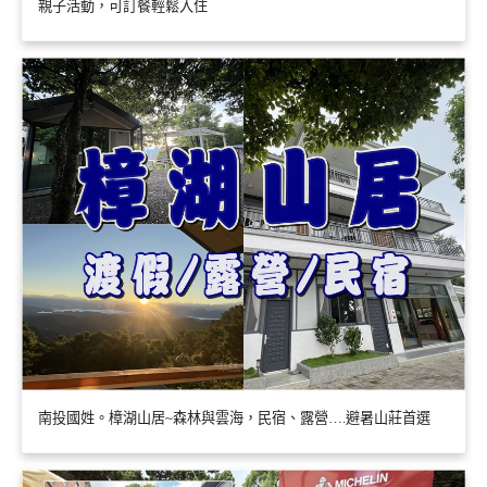
親子活動，可訂餐輕鬆入住
南投國姓。樟湖山居~森林與雲海，民宿、露營….避暑山莊首選