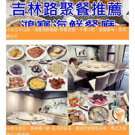
(4)台北中山區。鴻寶海鮮餐廳~聚餐首選，平價小酌、高檔美味，蒸肉
餅必吃
(4)新北新莊。廣泰樓小館~氣派新裝潢，環境舒適餐點美味，粵式大菜
港式小點都有