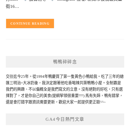
街16…
CONTINUE READING
鴨鴨碎碎念
交往迄今25年。從1994年鴨慶買了第一隻黃色小鴨給我。吃了三年的總
匯三明治+大冰奶後，我決定跟著他吃香喝辣共築鴨鴨小屋。全制霸是
我們的興趣、不以偏概全是我們寫文的立意。沒有絕對的好吃，只有選
擇對了，才是你自己的美食(提綱挈領很重要!!!!) 馬有失蹄，鴨有錯掌，
還是會打錯字跟資訊需要更新，歡迎大家一起提供更正歐^^~
GA4今日熱門文章