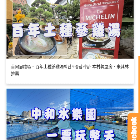
首爾忠路區。百年土種蔘雞湯백년토종삼계탕~本村韓屋旁、米其林
推薦