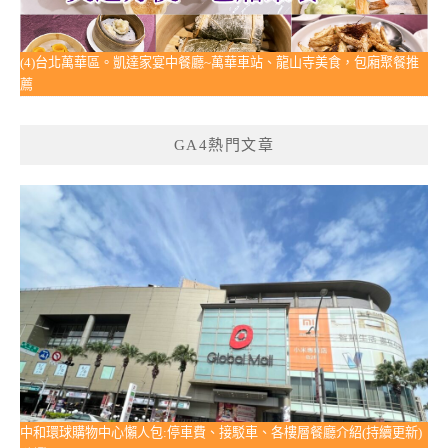
(4)台北萬華區。凱達家宴中餐廳~萬華車站、龍山寺美食，包廂聚餐推
薦
GA4熱門文章
中和環球購物中心懶人包:停車費、接駁車、各樓層餐廳介紹(持續更新)