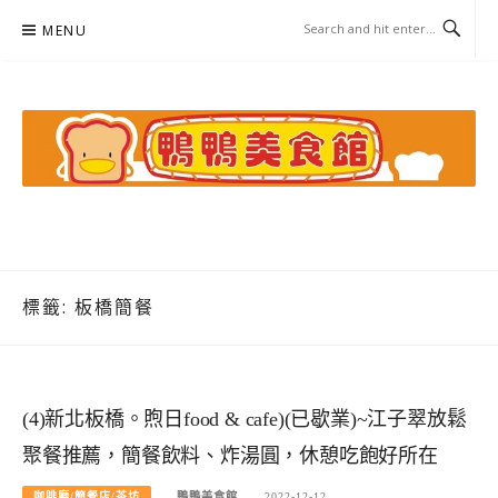
Skip
MENU
to
content
鴨鴨美食館
美食/旅遊/米其林親子資料收集
標籤:
板橋簡餐
(4)新北板橋。煦日food & cafe)(已歇業)~江子翠放鬆
聚餐推薦，簡餐飲料、炸湯圓，休憩吃飽好所在
咖啡廳/簡餐店/茶坊
鴨鴨美食館
2022-12-12