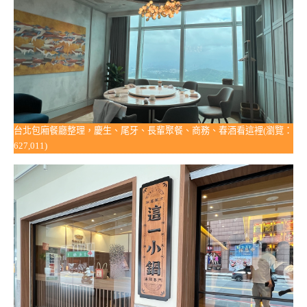
台北包廂餐廳整理，慶生、尾牙、長輩聚餐、商務、春酒看這裡(瀏覽：
627,011)