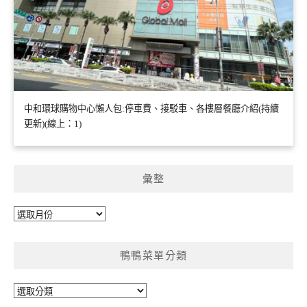
中和環球購物中心懶人包:停車費、接駁車、各樓層餐廳介紹(持續
更新)(線上：1)
彙整
彙
整
鴨鴨菜單分類
鴨
鴨