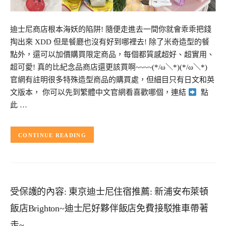
迪士尼商店根本海妖的陷阱! 隨便走進去一間你就會乖乖把錢
掏出來 XDD 但是餐廳也沒有好到哪裡去! 除了米奇造型的餐
點外，還可以加價購買限定商品，每個都質感超好、超實用、
超可愛! 真的比紀念品商店還更該買啊~~~~(*/ω＼*)(*/ω＼*)
官網有註明很多特殊造型商品的購買處，但細目只有日文和英
文版本， 你可以先到繁體中文官網看喜歡哪個，連結
點
此 …
CONTINUE READING
受保護的內容: 東京迪士尼住宿推薦: 新浦安布萊頓
飯店Brighton~迪士尼好夥伴飯店免費接駁推車帶著
走~