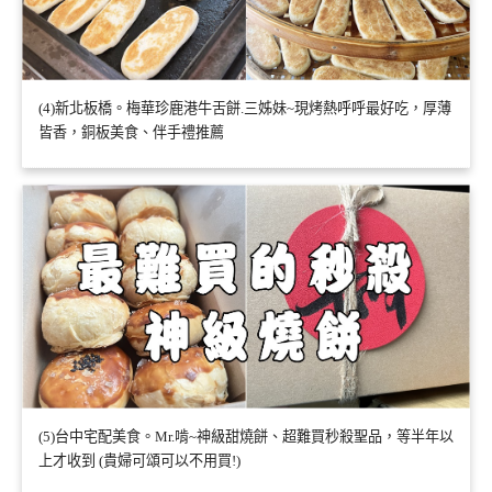
(4)新北板橋。梅華珍鹿港牛舌餅.三姊妹~現烤熱呼呼最好吃，厚薄
皆香，銅板美食、伴手禮推薦
(5)台中宅配美食。Mr.啃~神級甜燒餅、超難買秒殺聖品，等半年以
上才收到 (貴婦可頌可以不用買!)