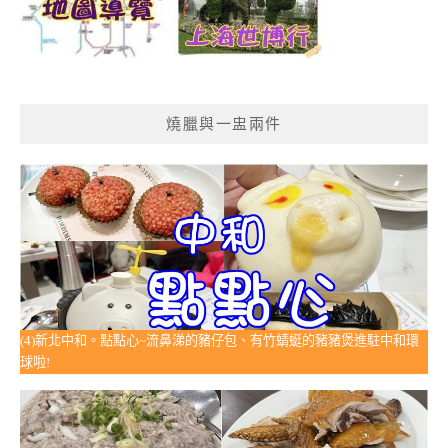
燒臘與一盅兩件
(4)新北中和。點點心~流鼻涕的豬仔包、有竹蜻蜓的豬豬煲進駐中和環
球啦!