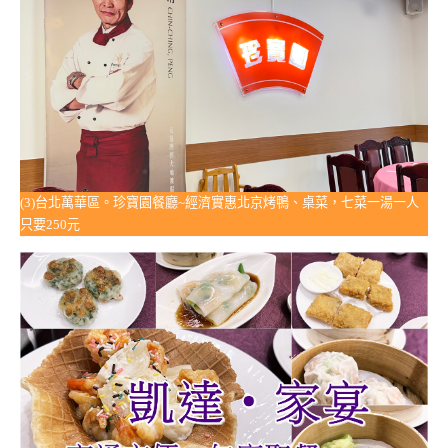
(3)台北萬華區。珍寶園餐廳~經濟實惠北京烤鴨、桌菜，七菜一湯一人
只要250元