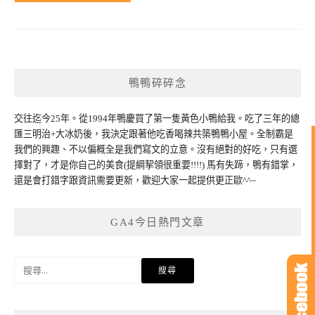
鴨鴨碎碎念
交往迄今25年。從1994年鴨慶買了第一隻黃色小鴨給我。吃了三年的總
匯三明治+大冰奶後，我決定跟著他吃香喝辣共築鴨鴨小屋。全制霸是
我們的興趣、不以偏概全是我們寫文的立意。沒有絕對的好吃，只有選
擇對了，才是你自己的美食(提綱挈領很重要!!!!) 馬有失蹄，鴨有錯掌，
還是會打錯字跟資訊需要更新，歡迎大家一起提供更正歐^^~
GA4今日熱門文章
搜
尋
關
鍵