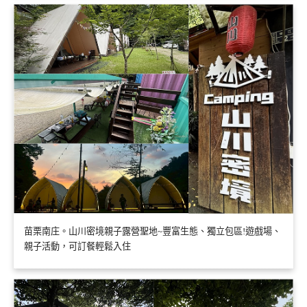
苗栗南庄。山川密境親子露營聖地~豐富生態、獨立包區!遊戲場、
親子活動，可訂餐輕鬆入住