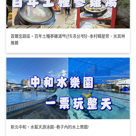
首爾忠路區。百年土種蔘雞湯백년토종삼계탕~本村韓屋旁、米其林
推薦
新北中和。水藍天游泳館~巷子內的水上樂園!