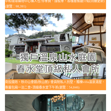
中和環球購物中心懶人包:停車費、接駁車、各樓層餐廳介紹(持續更新)
(瀏覽：98,391)
南投國姓。秋の山會館(秋山居)~會員制私人別墅，獨棟villa溫泉湯屋、
專屬包廂一泊二食+頂級春水堂下午茶(瀏覽：54,846)