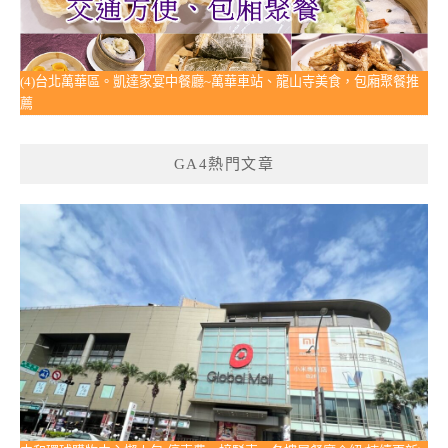
(4)台北萬華區。凱達家宴中餐廳~萬華車站、龍山寺美食，包廂聚餐推
薦
GA4熱門文章