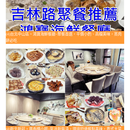
(4)台北中山區。鴻寶海鮮餐廳~聚餐首選，平價小酌、高檔美味，蒸肉
餅必吃
(4)新北新莊。廣泰樓小館~氣派新裝潢，環境舒適餐點美味，粵式大菜