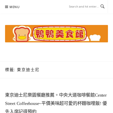
Skip
MENU
to
content
鴨鴨美食館
美食/旅遊/米其林親子資料收集
標籤:
東京迪士尼
東京迪士尼樂園餐廳推薦。中央大道咖啡餐館Center
Street Coffeehouse~平價美味超可愛的杯麵咖哩飯! 優
先入席記得預約