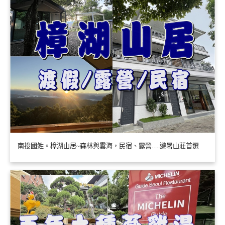
南投國姓。樟湖山居~森林與雲海，民宿、露營….避暑山莊首選