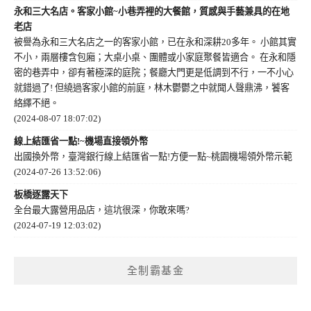
永和三大名店。客家小館~小巷弄裡的大餐館，質感與手藝兼具的在地
老店
被譽為永和三大名店之一的客家小館，已在永和深耕20多年。 小館其實
不小，兩層樓含包廂；大桌小桌、團體或小家庭聚餐皆適合。 在永和隱
密的巷弄中，卻有著極深的庭院；餐廳大門更是低調到不行，一不小心
就錯過了! 但繞過客家小館的前庭，林木鬱鬱之中就聞人聲鼎沸，饕客
絡繹不絕。
(2024-08-07 18:07:02)
線上結匯省一點!~機場直接領外幣
出國換外幣，臺灣銀行線上結匯省一點!方便一點~桃園機場領外幣示範
(2024-07-26 13:52:06)
板橋逐露天下
全台最大露營用品店，這坑很深，你敢來嗎?
(2024-07-19 12:03:02)
全制霸基金