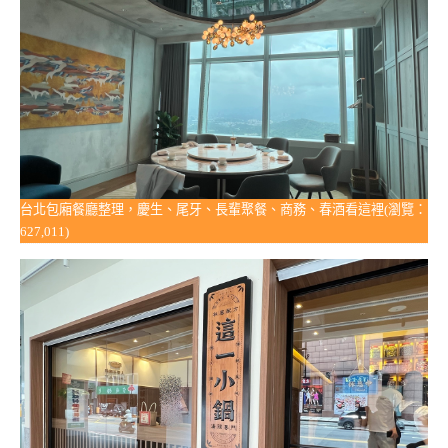
台北包廂餐廳整理，慶生、尾牙、長輩聚餐、商務、春酒看這裡(瀏覽：
627,011)