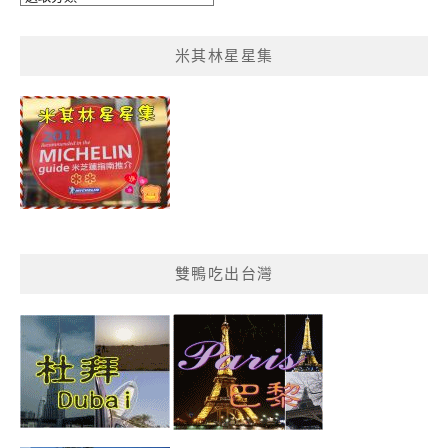
鴨
菜
米其林星星集
單
分
類
雙鴨吃出台灣