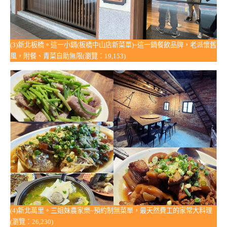
(3)新北板橋。這一小鍋(板橋中山店新菜單)~這一鍋餐飲品牌，老派懷舊
風，附餐、青菜自助無限(瀏覽：19,153)
(4)新北萬里。三姐妹農家樂~預約制無菜單，最天然費工的家常大料理
(瀏覽：26,230)