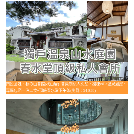
南投國姓。秋の山會館(秋山居)~會員制私人別墅，獨棟villa溫泉湯屋、
專屬包廂一泊二食+頂級春水堂下午茶(瀏覽：54,859)