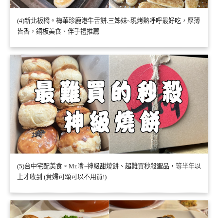
(4)新北板橋。梅華珍鹿港牛舌餅.三姊妹~現烤熱呼呼最好吃，厚薄
皆香，銅板美食、伴手禮推薦
(5)台中宅配美食。Mr.啃~神級甜燒餅、超難買秒殺聖品，等半年以
上才收到 (貴婦可頌可以不用買!)