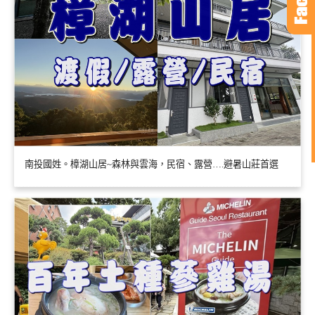
南投國姓。樟湖山居~森林與雲海，民宿、露營….避暑山莊首選