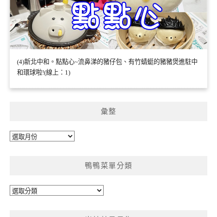
(4)新北中和。點點心~流鼻涕的豬仔包、有竹蜻蜓的豬豬煲進駐中
和環球啦!(線上：1)
彙整
彙
整
鴨鴨菜單分類
鴨
鴨
菜