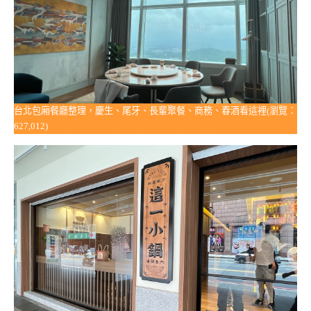
台北包廂餐廳整理，慶生、尾牙、長輩聚餐、商務、春酒看這裡(瀏覽：
627,012)