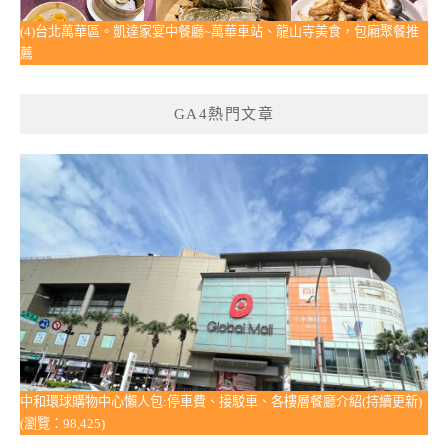
(4)台北萬華區。凱達家宴中餐廳~萬華車站、龍山寺美食，包廂聚餐推
薦
GA4熱門文章
中和環球購物中心懶人包:停車費、接駁車、各樓層餐廳介紹(持續更新)
(瀏覽：98,425)