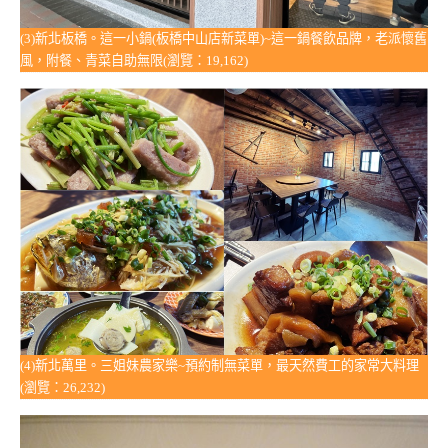
(3)新北板橋。這一小鍋(板橋中山店新菜單)~這一鍋餐飲品牌，老派懷舊
風，附餐、青菜自助無限(瀏覽：19,162)
(4)新北萬里。三姐妹農家樂~預約制無菜單，最天然費工的家常大料理
(瀏覽：26,232)