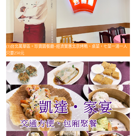
(3)台北萬華區。珍寶園餐廳~經濟實惠北京烤鴨、桌菜，七菜一湯一人
只要250元