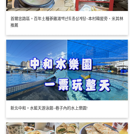
首爾忠路區。百年土種蔘雞湯백년토종삼계탕~本村韓屋旁、米其林
推薦
新北中和。水藍天游泳館~巷子內的水上樂園!