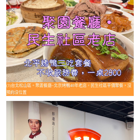
(3)台北松山區。聚園餐廳~北京烤鴨40年老店，民生社區平價聚餐，沒
預約沒位置