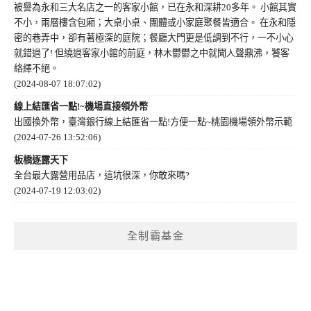
被譽為永和三大名店之一的客家小館，已在永和深耕20多年。 小館其實
不小，兩層樓含包廂；大桌小桌、團體或小家庭聚餐皆適合。 在永和隱
密的巷弄中，卻有著極深的庭院；餐廳大門更是低調到不行，一不小心
就錯過了! 但繞過客家小館的前庭，林木鬱鬱之中就聞人聲鼎沸，饕客
絡繹不絕。
(2024-08-07 18:07:02)
線上結匯省一點!~機場直接領外幣
出國換外幣，臺灣銀行線上結匯省一點!方便一點~桃園機場領外幣示範
(2024-07-26 13:52:06)
板橋逐露天下
全台最大露營用品店，這坑很深，你敢來嗎?
(2024-07-19 12:03:02)
全制霸基金