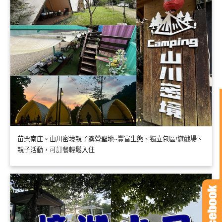
苗栗南庄。山川密境親子露營聖地~豐富生態、獨立包區!遊戲場、
親子活動，可訂餐輕鬆入住