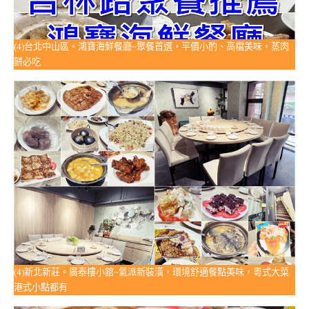
(4)台北中山區。鴻寶海鮮餐廳~聚餐首選，平價小酌、高檔美味，蒸肉
餅必吃
(4)新北新莊。廣泰樓小館~氣派新裝潢，環境舒適餐點美味，粵式大菜
港式小點都有