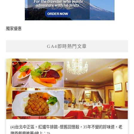
獨家優惠
GA4即時熱門文章
(4)台北中正區。紅爐牛排館~懷舊回憶殺，35年不變的好味道，老
牌西餐廳推薦(線上：2)