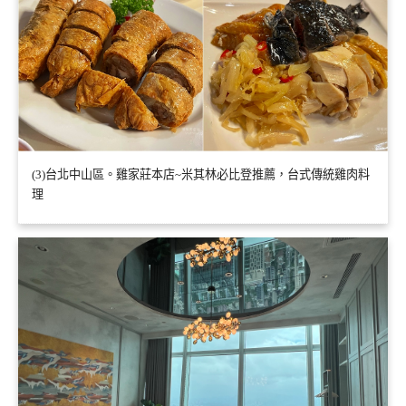
(3)台北中山區。雞家莊本店~米其林必比登推薦，台式傳統雞肉料
理