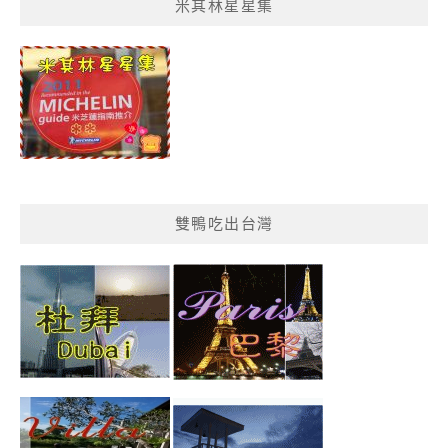
米其林星星集
單
分
類
雙鴨吃出台灣