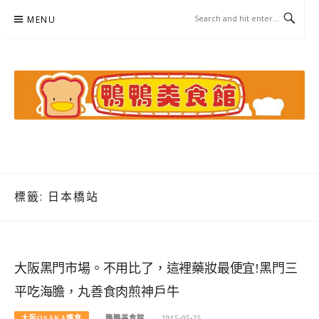
Skip
MENU
to
content
鴨鴨美食館
美食/旅遊/米其林親子資料收集
標籤:
日本橋站
大阪黑門市場。不用比了，這裡藥妝最便宜!黑門三
平吃海膽，丸善食肉煎神戶牛
大阪OSAKA爆食
鴨鴨美食館
2015-05-25