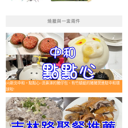
燒臘與一盅兩件
(4)新北中和。點點心~流鼻涕的豬仔包、有竹蜻蜓的豬豬煲進駐中和環
球啦!