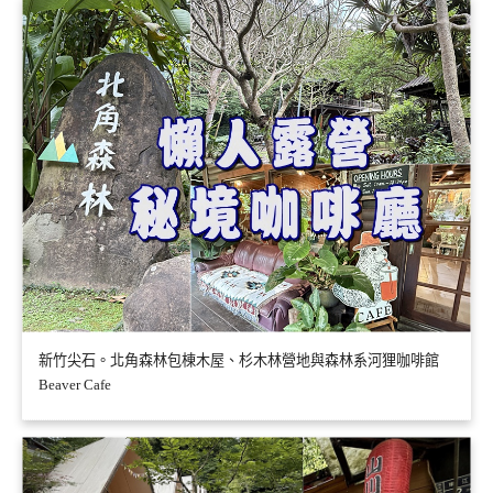
新竹尖石。北角森林包棟木屋、杉木林營地與森林系河狸咖啡館
Beaver Cafe