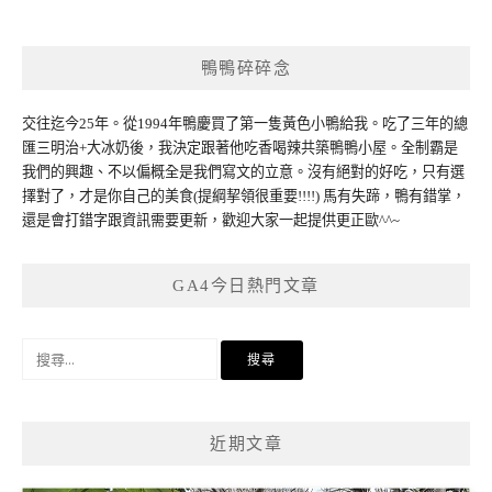
鴨鴨碎碎念
交往迄今25年。從1994年鴨慶買了第一隻黃色小鴨給我。吃了三年的總
匯三明治+大冰奶後，我決定跟著他吃香喝辣共築鴨鴨小屋。全制霸是
我們的興趣、不以偏概全是我們寫文的立意。沒有絕對的好吃，只有選
擇對了，才是你自己的美食(提綱挈領很重要!!!!) 馬有失蹄，鴨有錯掌，
還是會打錯字跟資訊需要更新，歡迎大家一起提供更正歐^^~
GA4今日熱門文章
搜
尋
關
鍵
近期文章
字: