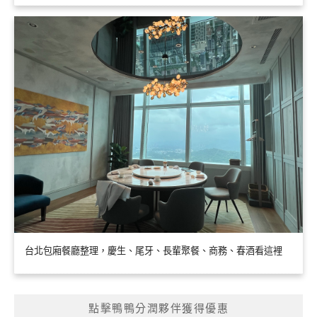
台北包廂餐廳整理，慶生、尾牙、長輩聚餐、商務、春酒看這裡
點擊鴨鴨分潤夥伴獲得優惠