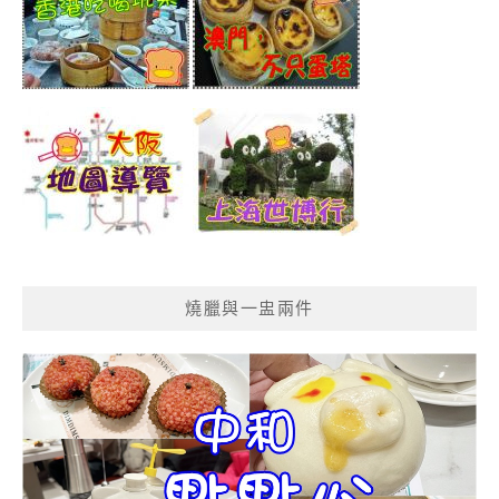
燒臘與一盅兩件