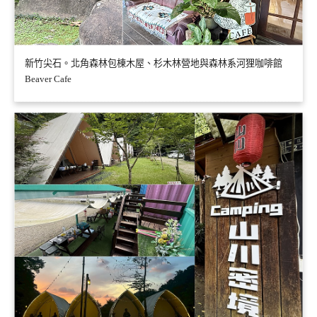
新竹尖石。北角森林包棟木屋、杉木林營地與森林系河狸咖啡館
Beaver Cafe