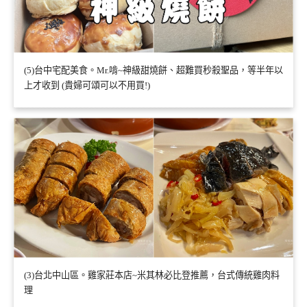
(5)台中宅配美食。Mr.啃~神級甜燒餅、超難買秒殺聖品，等半年以
上才收到 (貴婦可頌可以不用買!)
(3)台北中山區。雞家莊本店~米其林必比登推薦，台式傳統雞肉料
理