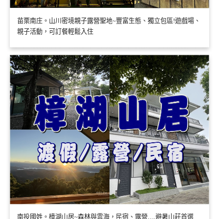
苗栗南庄。山川密境親子露營聖地~豐富生態、獨立包區!遊戲場、
親子活動，可訂餐輕鬆入住
南投國姓。樟湖山居~森林與雲海，民宿、露營….避暑山莊首選