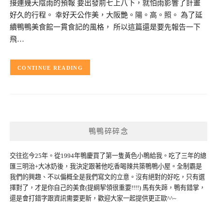
接連幾天陰雨的預報 要出發前七上八下，就怕雨影響了計畫
好久的行程。 幸好天公作美，大阪艷。陽。高。照。 為了延
續鴨鴨美食館一貫食記的風格， 所以這篇還是要先報告一下
飛…
CONTINUE READING
鴨鴨碎碎念
交往迄今25年。從1994年鴨慶買了第一隻黃色小鴨給我。吃了三年的總
匯三明治+大冰奶後，我決定跟著他吃香喝辣共築鴨鴨小屋。全制霸是
我們的興趣、不以偏概全是我們寫文的立意。沒有絕對的好吃，只有選
擇對了，才是你自己的美食(提綱挈領很重要!!!!) 馬有失蹄，鴨有錯掌，
還是會打錯字跟資訊需要更新，歡迎大家一起提供更正歐^^~