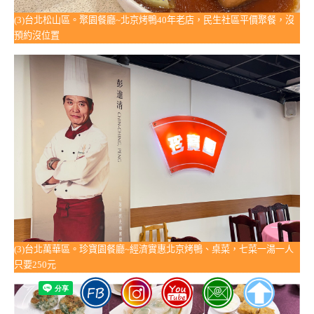
(3)台北松山區。聚園餐廳~北京烤鴨40年老店，民生社區平價聚餐，沒
預約沒位置
(3)台北萬華區。珍寶園餐廳~經濟實惠北京烤鴨、桌菜，七菜一湯一人
只要250元