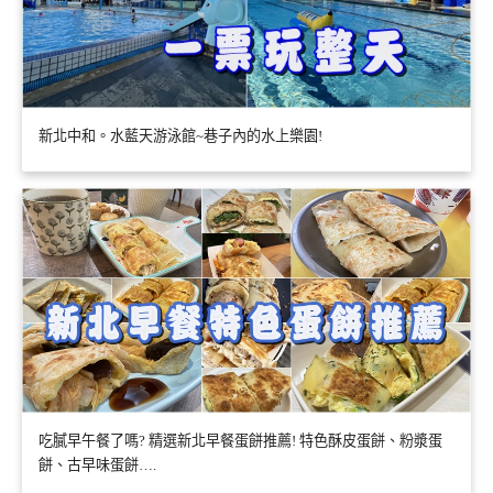
新北中和。水藍天游泳館~巷子內的水上樂園!
吃膩早午餐了嗎? 精選新北早餐蛋餅推薦! 特色酥皮蛋餅、粉漿蛋
餅、古早味蛋餅….