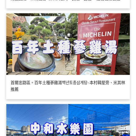
首爾忠路區。百年土種蔘雞湯백년토종삼계탕~本村韓屋旁、米其林
推薦