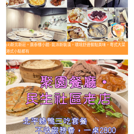
(4)新北新莊。廣泰樓小館~氣派新裝潢，環境舒適餐點美味，粵式大菜
港式小點都有