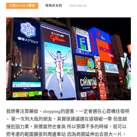
大阪OSAKA爆食
鴨鴨美食館
2015-06-16
我想專注買藥妝、shopping的遊客，一定會選在心齋橋住宿吧
~ 第一次到大阪的朋友，其實很建議選在道頓崛一帶 但是越
接近固力果，房價當然也會高 所以預算不多的時候，就可以
把考慮的範圍擴張到周邊車站 因為商圈延伸出去很大一片，