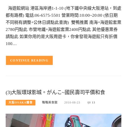
海遊館網站 港區海岸通1-1-10 (地下鐵中央線大阪港站，到處
都有路標) 電話:06-6575-5501 營業時間:10:00~20:00 (依日期
不同稍有調整+公休日請點此查詢) 雙鴨推薦 南海+海遊館套票
2780円點此 市營地鐵+海遊館套票2400円點此 其他優惠票券
請點此 如果你用的是大阪周遊卡，你會發現海遊館只有折價
100…
CONTINUE READING
(3)大阪環球影城。がんこ~國民壽司平價和食
大阪OSAKA爆食
鴨鴨美食館
2010-08-23
13