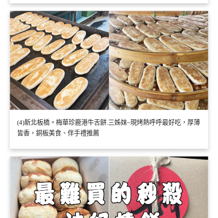
(4)新北板橋。梅華珍鹿港牛舌餅.三姊妹~現烤熱呼呼最好吃，厚薄
皆香，銅板美食、伴手禮推薦