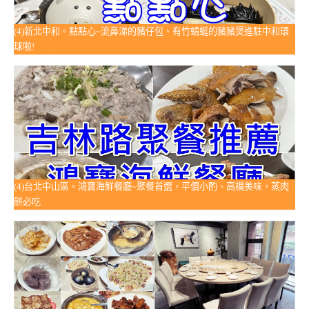
(4)新北中和。點點心~流鼻涕的豬仔包、有竹蜻蜓的豬豬煲進駐中和環
球啦!
(4)台北中山區。鴻寶海鮮餐廳~聚餐首選，平價小酌、高檔美味，蒸肉
餅必吃