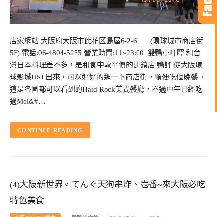
店家網站 大阪府大阪市此花区島屋6-2-61 (環球城市商店街
5F) 電話:06-4804-5255 營業時間:11~23:00 雙鴨小叮嚀 和台
灣日本料理差不多，是和食中較平價的連鎖店 鴨評 從大阪環
球影城USJ 出來，可以好好的逛一下商店街，順便吃個晚餐。
這是各國都可以看到的Hard Rock美式餐廳，不過中午已經吃
過Mel&#…
CONTINUE READING
(4)大阪新世界。てんぐ天狗串炸、壱番~來大阪必吃
特色美食