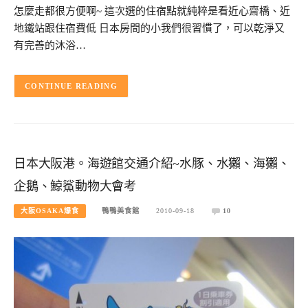
怎麼走都很方便啊~ 這次選的住宿點就純粹是看近心齋橋、近
地鐵站跟住宿費低 日本房間的小我們很習慣了，可以乾淨又
有完善的沐浴…
CONTINUE READING
日本大阪港。海遊館交通介紹~水豚、水獺、海獺、
企鵝、鯨鯊動物大會考
大阪OSAKA爆食
鴨鴨美食館
2010-09-18
10