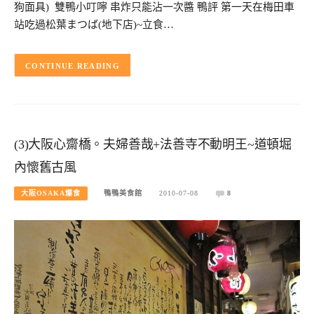
狗面具) 雙鴨小叮嚀 串炸只能沾一次醬 鴨評 第一天在梅田車
站吃過松葉まつば(地下店)~立食…
CONTINUE READING
(3)大阪心齋橋。夫婦善哉+法善寺不動明王~道頓堀
內懷舊古風
大阪OSAKA爆食
鴨鴨美食館
2010-07-08
8