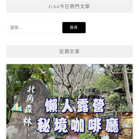
GA4今日熱門文章
搜
尋
關
鍵
近期文章
字: