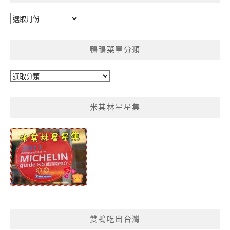
彙
整
鴨鴨菜單分類
鴨
鴨
菜
米其林星星集
單
分
類
雙鴨吃出台灣