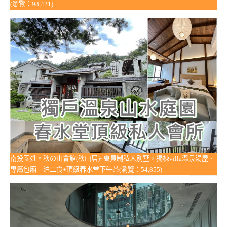
(瀏覽：98,421)
南投國姓。秋の山會館(秋山居)~會員制私人別墅，獨棟villa溫泉湯屋、
專屬包廂一泊二食+頂級春水堂下午茶(瀏覽：54,855)