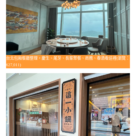
台北包廂餐廳整理，慶生、尾牙、長輩聚餐、商務、春酒看這裡(瀏覽：
627,011)