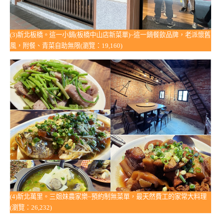
(3)新北板橋。這一小鍋(板橋中山店新菜單)~這一鍋餐飲品牌，老派懷舊
風，附餐、青菜自助無限(瀏覽：19,160)
(4)新北萬里。三姐妹農家樂~預約制無菜單，最天然費工的家常大料理
(瀏覽：26,232)