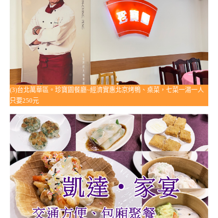
(3)台北萬華區。珍寶園餐廳~經濟實惠北京烤鴨、桌菜，七菜一湯一人
只要250元