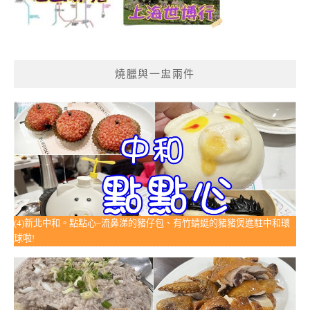
燒臘與一盅兩件
(4)新北中和。點點心~流鼻涕的豬仔包、有竹蜻蜓的豬豬煲進駐中和環
球啦!