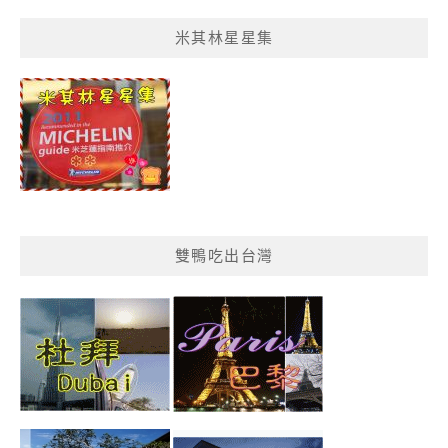
菜
米其林星星集
單
分
類
雙鴨吃出台灣