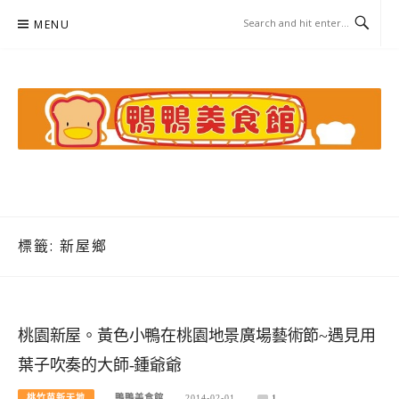
Skip
MENU
to
content
鴨鴨美食館
美食/旅遊/米其林親子資料收集
標籤:
新屋鄉
桃園新屋。黃色小鴨在桃園地景廣場藝術節~遇見用
葉子吹奏的大師-鍾爺爺
桃竹苗新天地
鴨鴨美食館
2014-02-01
1