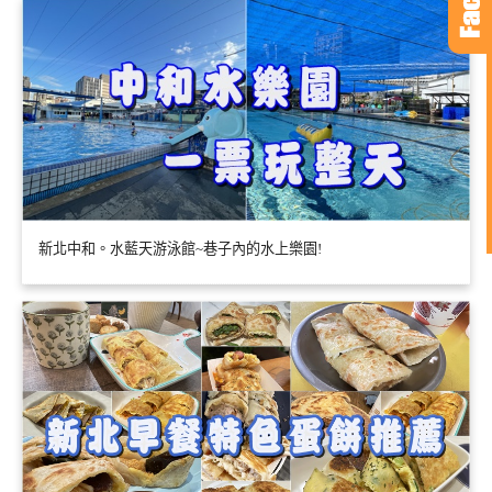
新北中和。水藍天游泳館~巷子內的水上樂園!