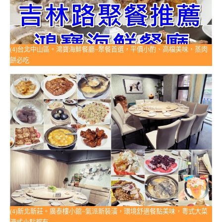
(4)台北中山區。鴻寶海鮮餐廳~聚餐首選，平價小酌、高檔美味，蒸肉
餅必吃
(4)新北新莊。廣泰樓小館~氣派新裝潢，環境舒適餐點美味，粵式大菜