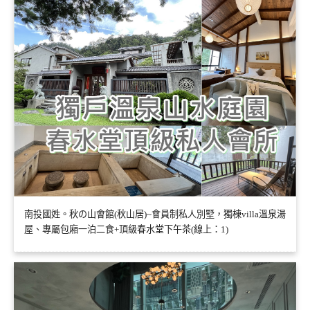
南投國姓。秋の山會館(秋山居)~會員制私人別墅，獨棟villa溫泉湯
屋、專屬包廂一泊二食+頂級春水堂下午茶(線上：1)