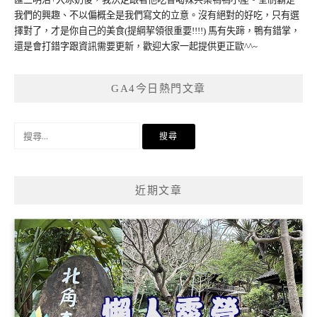
我們的興趣、不以偏概全是我們寫文的立意。沒有絕對的好吃，只有選
擇對了，才是你自己的美食(提綱挈領很重要!!!!) 馬有失蹄，鴨有錯掌，
還是會打錯字跟資訊需要更新，歡迎大家一起提供更正歐^^~
GA4今日熱門文章
搜
尋
關
鍵
近期文章
字: