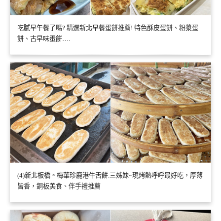
吃膩早午餐了嗎? 精選新北早餐蛋餅推薦! 特色酥皮蛋餅、粉漿蛋
餅、古早味蛋餅….
(4)新北板橋。梅華珍鹿港牛舌餅.三姊妹~現烤熱呼呼最好吃，厚薄
皆香，銅板美食、伴手禮推薦