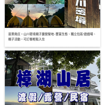
苗栗南庄。山川密境親子露營聖地~豐富生態、獨立包區!遊戲場、
親子活動，可訂餐輕鬆入住