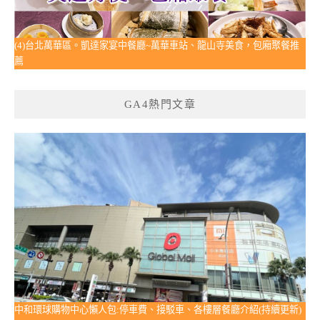
(4)台北萬華區。凱達家宴中餐廳~萬華車站、龍山寺美食，包廂聚餐推
薦
GA4熱門文章
中和環球購物中心懶人包:停車費、接駁車、各樓層餐廳介紹(持續更新)