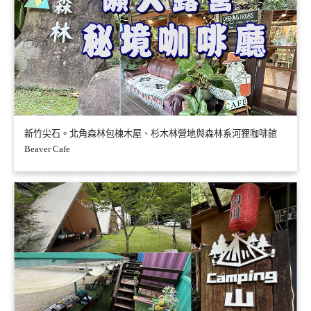
新竹尖石。北角森林包棟木屋、杉木林營地與森林系河狸咖啡館
Beaver Cafe