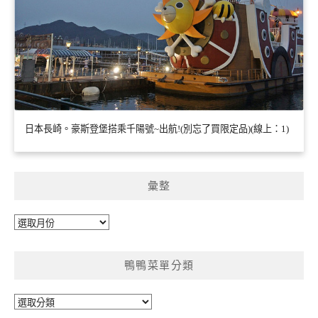
日本長崎。豪斯登堡搭乘千陽號~出航!(別忘了買限定品)(線上：1)
彙整
彙
整
鴨鴨菜單分類
鴨
鴨