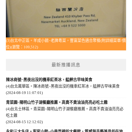
(3)台北中正區。羊成小館~老牌粵菜，豐富菜色適合聚餐(附詳細菜單/價
位)(瀏覽：109,512)
最新推播訊息
陳冰商號~黑夜出沒的機車紅茶冰，艋舺古早味美食
(4)台北萬華區。陳冰商號~黑夜出沒的機車紅茶冰，艋舺古早味美食
(2024-08-19 11:07:01)
青菜園~陽明山竹子湖餐廳推薦。高貴不貴油油亮亮必吃土雞
(4)台北士林區。青菜園~陽明山竹子湖餐廳推薦。高貴不貴油油亮亮必
吃土雞
(2024-08-15 12:12:02)
永和三大名店。客家小館~小巷弄裡的大餐館，質感與手藝兼具的在地