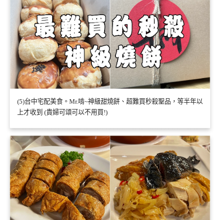
(5)台中宅配美食。Mr.啃~神級甜燒餅、超難買秒殺聖品，等半年以
上才收到 (貴婦可頌可以不用買!)