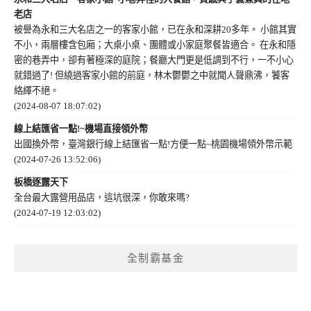
老店
被譽為永和三大名店之一的客家小館，已在永和深耕20多年。 小館其實
不小，兩層樓含包廂；大桌小桌、團體或小家庭聚餐皆適合。 在永和隱
密的巷弄中，卻有著極深的庭院；餐廳大門更是低調到不行，一不小心
就錯過了! 但繞過客家小館的前庭，林木鬱鬱之中就聞人聲鼎沸，饕客
絡繹不絕。
(2024-08-07 18:07:02)
線上結匯省一點!~機場直接領外幣
出國換外幣，臺灣銀行線上結匯省一點!方便一點~桃園機場領外幣示範
(2024-07-26 13:52:06)
板橋逐露天下
全台最大露營用品店，這坑很深，你敢來嗎?
(2024-07-19 12:03:02)
全制霸基金