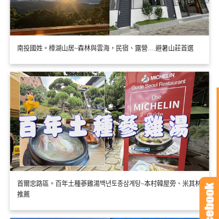
南投國姓。樟湖山居~森林與雲海，民宿、露營….避暑山莊首選
首爾忠路區。百年土種蔘雞湯백년토종삼계탕~本村韓屋旁、米其林
推薦