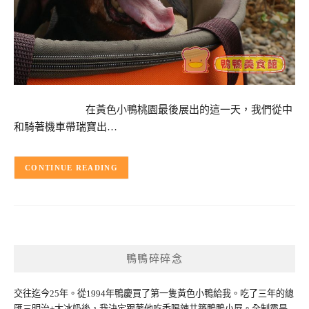
在黃色小鴨桃園最後展出的這一天，我們從中
和騎著機車帶瑞寶出…
CONTINUE READING
鴨鴨碎碎念
交往迄今25年。從1994年鴨慶買了第一隻黃色小鴨給我。吃了三年的總
匯三明治+大冰奶後，我決定跟著他吃香喝辣共築鴨鴨小屋。全制霸是