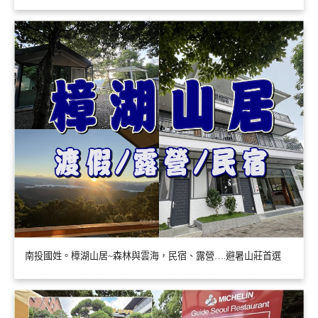
南投國姓。樟湖山居~森林與雲海，民宿、露營….避暑山莊首選