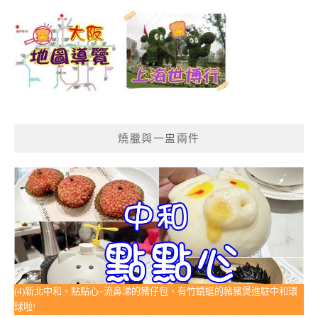
燒臘與一盅兩件
(4)新北中和。點點心~流鼻涕的豬仔包、有竹蜻蜓的豬豬煲進駐中和環
球啦!