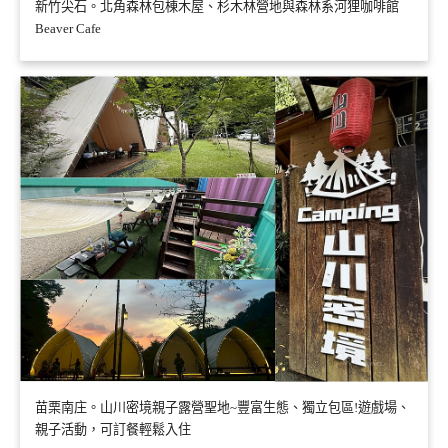
新竹尖石。北角森林包棟木屋、杉木林營地與森林系河狸咖啡館
Beaver Cafe
苗栗南庄。山川密境親子露營聖地~豐富生態、獨立包區!遊戲場、
親子活動，可訂餐輕鬆入住