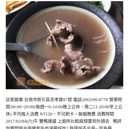
店家臉書 台南市新化區忠孝路97號 電話:(06)590-8778 營業時
間:06:00~20:00(每週一6-14:00晚上公休、周二11-20:00早上公
休) 平均每人消費 NT120，不可刷卡，無服務費 消費時間
2017/02/04(六)午 雙鴨建議 上廁所比較麻煩要到外頭去 鴨評
你要問我台南哪家牛肉湯最好吃? 我還說不出來~ 因為優…