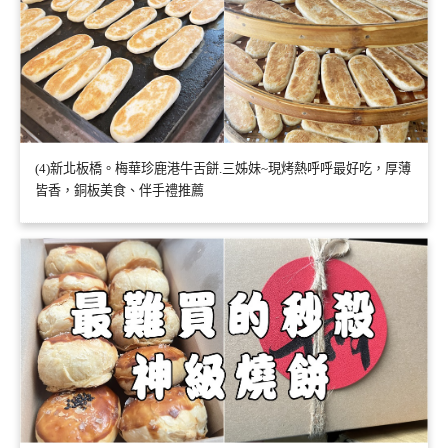
(4)新北板橋。梅華珍鹿港牛舌餅.三姊妹~現烤熱呼呼最好吃，厚薄
皆香，銅板美食、伴手禮推薦