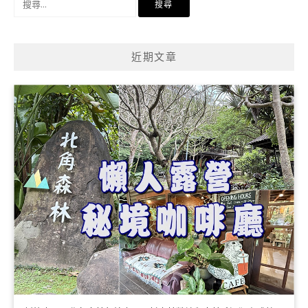
尋
關
鍵
近期文章
字: