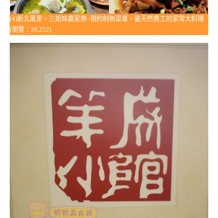
(4)新北萬里。三姐妹農家樂~預約制無菜單，最天然費工的家常大料理
(瀏覽：26,232)