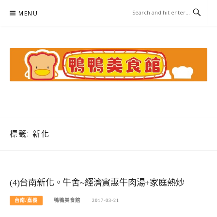
Skip
MENU
to
content
鴨鴨美食館
美食/旅遊/米其林親子資料收集
標籤:
新化
(4)台南新化。牛舍~經濟實惠牛肉湯+家庭熱炒
台南/嘉義
鴨鴨美食館
2017-03-21