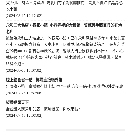
(4)台北士林區。青菜園~陽明山竹子湖餐廳推薦。高貴不貴油油亮亮必
吃土雞
(2024-08-15 12:12:02)
永和三大名店。客家小館~小巷弄裡的大餐館，質感與手藝兼具的在地
老店
被譽為永和三大名店之一的客家小館，已在永和深耕20多年。 小館其實
不小，兩層樓含包廂；大桌小桌、團體或小家庭聚餐皆適合。 在永和隱
密的巷弄中，卻有著極深的庭院；餐廳大門更是低調到不行，一不小心
就錯過了! 但繞過客家小館的前庭，林木鬱鬱之中就聞人聲鼎沸，饕客
絡繹不絕。
(2024-08-07 18:07:02)
線上結匯省一點!~機場直接領外幣
出國換外幣，臺灣銀行線上結匯省一點!方便一點~桃園機場領外幣示範
(2024-07-26 13:52:06)
板橋逐露天下
全台最大露營用品店，這坑很深，你敢來嗎?
(2024-07-19 12:03:02)