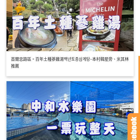
首爾忠路區。百年土種蔘雞湯백년토종삼계탕~本村韓屋旁、米其林
推薦