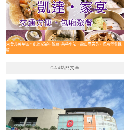
(4)台北萬華區。凱達家宴中餐廳~萬華車站、龍山寺美食，包廂聚餐推
薦
GA4熱門文章