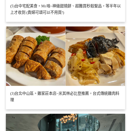
(5)台中宅配美食。Mr.啃~神級甜燒餅、超難買秒殺聖品，等半年以
上才收到 (貴婦可頌可以不用買!)
(3)台北中山區。雞家莊本店~米其林必比登推薦，台式傳統雞肉料
理