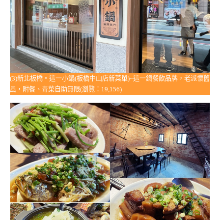
(3)新北板橋。這一小鍋(板橋中山店新菜單)~這一鍋餐飲品牌，老派懷舊
風，附餐、青菜自助無限(瀏覽：19,156)