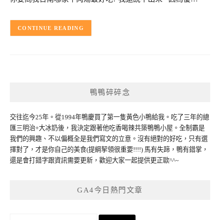
CONTINUE READING
鴨鴨碎碎念
交往迄今25年。從1994年鴨慶買了第一隻黃色小鴨給我。吃了三年的總
匯三明治+大冰奶後，我決定跟著他吃香喝辣共築鴨鴨小屋。全制霸是
我們的興趣、不以偏概全是我們寫文的立意。沒有絕對的好吃，只有選
擇對了，才是你自己的美食(提綱挈領很重要!!!!) 馬有失蹄，鴨有錯掌，
還是會打錯字跟資訊需要更新，歡迎大家一起提供更正歐^^~
GA4今日熱門文章
搜