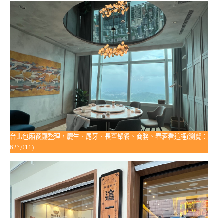
台北包廂餐廳整理，慶生、尾牙、長輩聚餐、商務、春酒看這裡(瀏覽：
627,011)