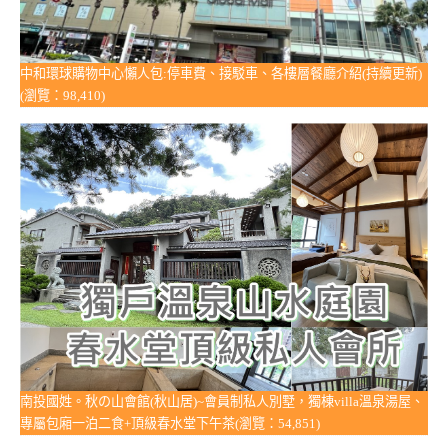
中和環球購物中心懶人包:停車費、接駁車、各樓層餐廳介紹(持續更新)
(瀏覽：98,410)
南投國姓。秋の山會館(秋山居)~會員制私人別墅，獨棟villa溫泉湯屋、
專屬包廂一泊二食+頂級春水堂下午茶(瀏覽：54,851)