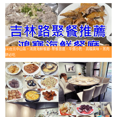
(4)台北中山區。鴻寶海鮮餐廳~聚餐首選，平價小酌、高檔美味，蒸肉
餅必吃