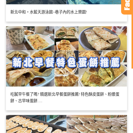
新北中和。水藍天游泳館~巷子內的水上樂園!
吃膩早午餐了嗎? 精選新北早餐蛋餅推薦! 特色酥皮蛋餅、粉漿蛋
餅、古早味蛋餅….