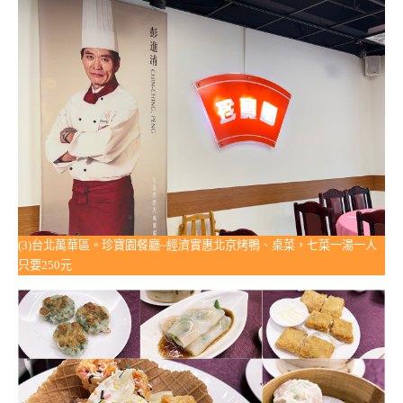
(3)台北萬華區。珍寶園餐廳~經濟實惠北京烤鴨、桌菜，七菜一湯一人
只要250元