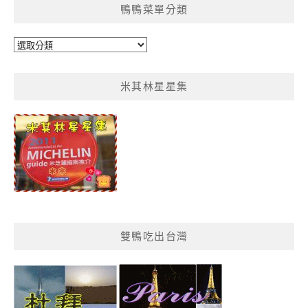
鴨鴨菜單分類
鴨
鴨
菜
米其林星星集
單
分
類
雙鴨吃出台灣