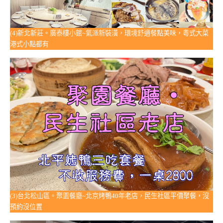
(4)新北新莊。廣泰樓小館~氣派新裝潢，環境舒適餐點美味，粵式大菜
港式小點都有
(3)台北松山區。聚園餐廳~北京烤鴨40年老店，民生社區平價聚餐，沒
預約沒位置