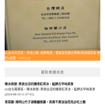
(3)台北中正區。羊成小館~老牌粵菜，豐富菜色適合聚餐(附詳細菜單/價
位)(瀏覽：109,512)
最新推播訊息
陳冰商號~黑夜出沒的機車紅茶冰，艋舺古早味美食
(4)台北萬華區。陳冰商號~黑夜出沒的機車紅茶冰，艋舺古早味美食
(2024-08-19 11:07:01)
青菜園~陽明山竹子湖餐廳推薦。高貴不貴油油亮亮必吃土雞