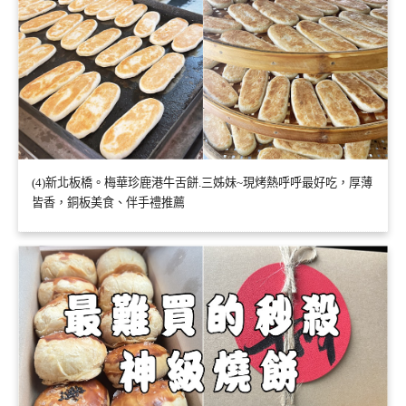
(4)新北板橋。梅華珍鹿港牛舌餅.三姊妹~現烤熱呼呼最好吃，厚薄
皆香，銅板美食、伴手禮推薦