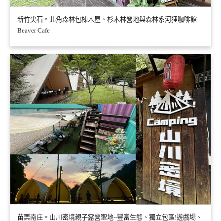
新竹尖石。北角森林包棟木屋、杉木林營地與森林系河狸咖啡館
Beaver Cafe
苗栗南庄。山川密境親子露營聖地~豐富生態、獨立包區!遊戲場、