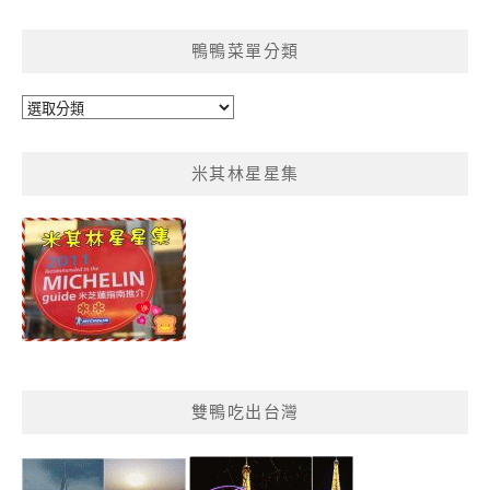
整
鴨鴨菜單分類
鴨
鴨
菜
米其林星星集
單
分
類
雙鴨吃出台灣