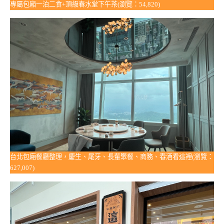
專屬包廂一泊二食+頂級春水堂下午茶(瀏覽：54,820)
台北包廂餐廳整理，慶生、尾牙、長輩聚餐、商務、春酒看這裡(瀏覽：
627,007)