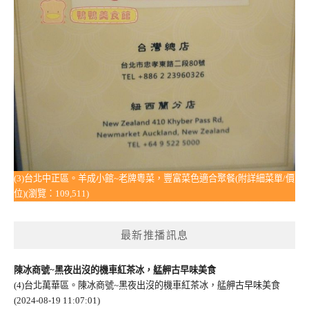
(3)台北中正區。羊成小館~老牌粵菜，豐富菜色適合聚餐(附詳細菜單/價
位)(瀏覽：109,511)
最新推播訊息
陳冰商號~黑夜出沒的機車紅茶冰，艋舺古早味美食
(4)台北萬華區。陳冰商號~黑夜出沒的機車紅茶冰，艋舺古早味美食
(2024-08-19 11:07:01)