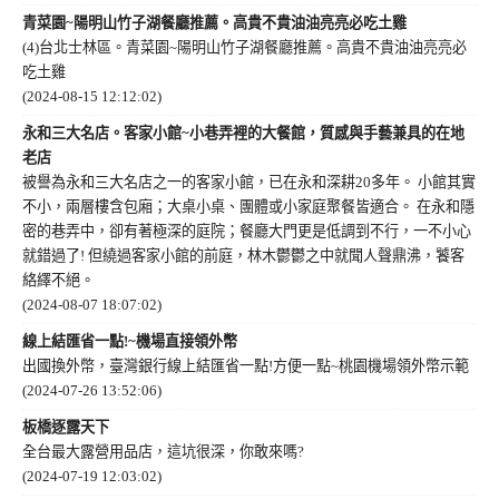
青菜園~陽明山竹子湖餐廳推薦。高貴不貴油油亮亮必吃土雞
(4)台北士林區。青菜園~陽明山竹子湖餐廳推薦。高貴不貴油油亮亮必
吃土雞
(2024-08-15 12:12:02)
永和三大名店。客家小館~小巷弄裡的大餐館，質感與手藝兼具的在地
老店
被譽為永和三大名店之一的客家小館，已在永和深耕20多年。 小館其實
不小，兩層樓含包廂；大桌小桌、團體或小家庭聚餐皆適合。 在永和隱
密的巷弄中，卻有著極深的庭院；餐廳大門更是低調到不行，一不小心
就錯過了! 但繞過客家小館的前庭，林木鬱鬱之中就聞人聲鼎沸，饕客
絡繹不絕。
(2024-08-07 18:07:02)
線上結匯省一點!~機場直接領外幣
出國換外幣，臺灣銀行線上結匯省一點!方便一點~桃園機場領外幣示範
(2024-07-26 13:52:06)
板橋逐露天下
全台最大露營用品店，這坑很深，你敢來嗎?
(2024-07-19 12:03:02)