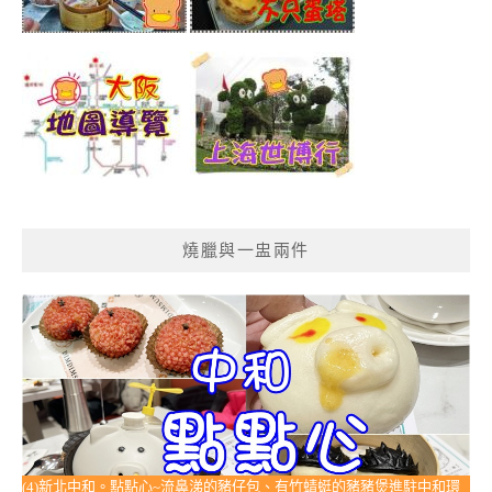
燒臘與一盅兩件
(4)新北中和。點點心~流鼻涕的豬仔包、有竹蜻蜓的豬豬煲進駐中和環