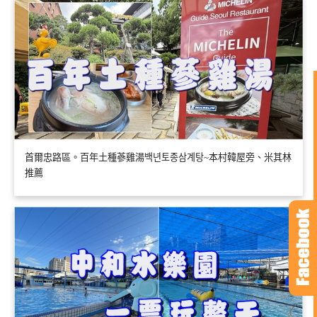
首爾忠路區。百年土種蔘雞湯백년토종삼계탕~本村韓屋旁、米其林
推薦