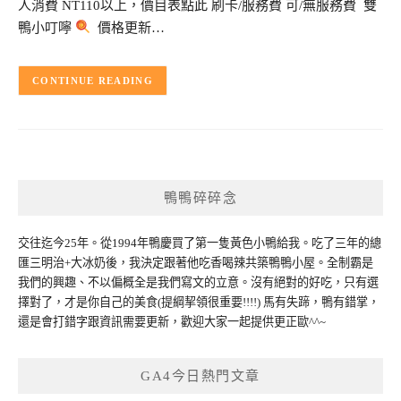
人消費 NT110以上，價目表點此 刷卡/服務費 可/無服務費 雙
鴨小叮嚀
價格更新…
CONTINUE READING
鴨鴨碎碎念
交往迄今25年。從1994年鴨慶買了第一隻黃色小鴨給我。吃了三年的總
匯三明治+大冰奶後，我決定跟著他吃香喝辣共築鴨鴨小屋。全制霸是
我們的興趣、不以偏概全是我們寫文的立意。沒有絕對的好吃，只有選
擇對了，才是你自己的美食(提綱挈領很重要!!!!) 馬有失蹄，鴨有錯掌，
還是會打錯字跟資訊需要更新，歡迎大家一起提供更正歐^^~
GA4今日熱門文章