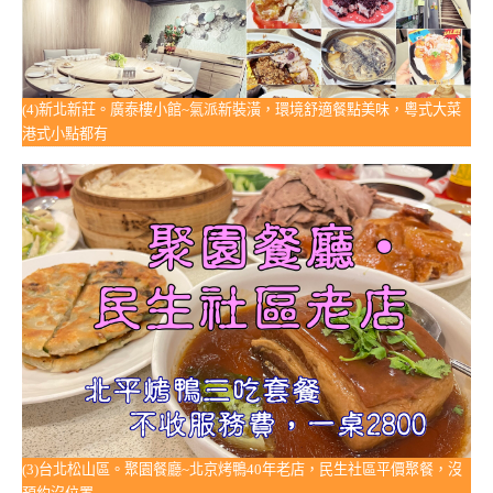
(4)新北新莊。廣泰樓小館~氣派新裝潢，環境舒適餐點美味，粵式大菜
港式小點都有
(3)台北松山區。聚園餐廳~北京烤鴨40年老店，民生社區平價聚餐，沒