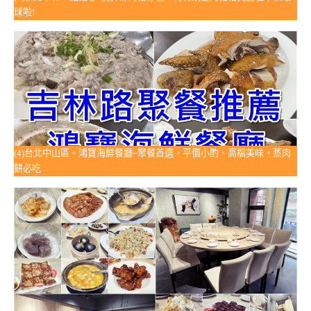
球啦!
(4)台北中山區。鴻寶海鮮餐廳~聚餐首選，平價小酌、高檔美味，蒸肉
餅必吃