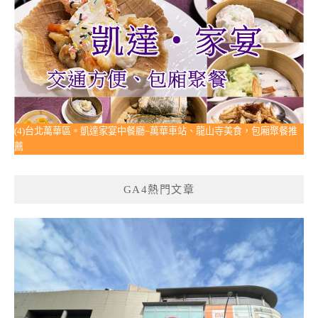
(4)台北萬華區。凱達家宴中餐廳~萬華車站、龍山寺美食，包廂聚餐推
薦
GA4熱門文章