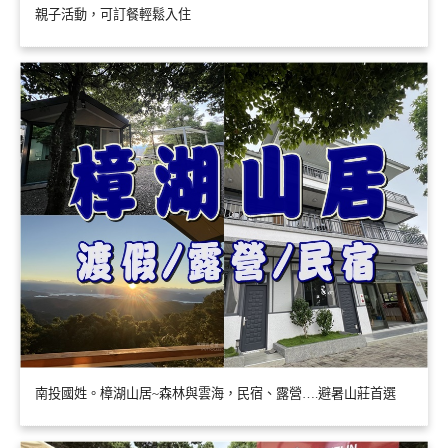
親子活動，可訂餐輕鬆入住
南投國姓。樟湖山居~森林與雲海，民宿、露營….避暑山莊首選