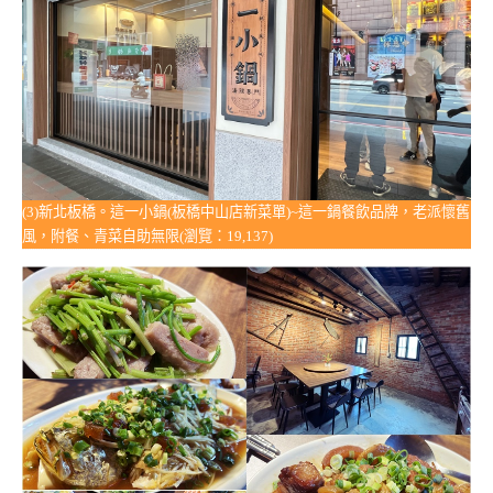
(3)新北板橋。這一小鍋(板橋中山店新菜單)~這一鍋餐飲品牌，老派懷舊
風，附餐、青菜自助無限(瀏覽：19,137)