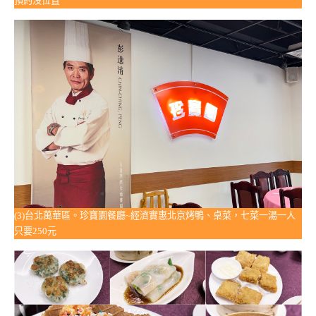
預約沒位置
(3)台北萬華區。珍寶園餐廳~經濟實惠北京烤鴨、桌菜，七菜一湯一人
只要250元