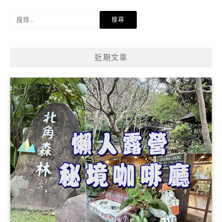
搜
尋
關
鍵
近期文章
字: