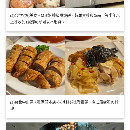
(5)台中宅配美食。Mr.啃~神級甜燒餅、超難買秒殺聖品，等半年以
上才收到 (貴婦可頌可以不用買!)
(3)台北中山區。雞家莊本店~米其林必比登推薦，台式傳統雞肉料
理