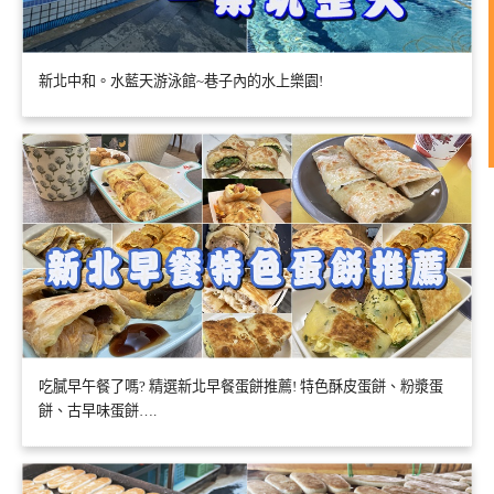
新北中和。水藍天游泳館~巷子內的水上樂園!
吃膩早午餐了嗎? 精選新北早餐蛋餅推薦! 特色酥皮蛋餅、粉漿蛋
餅、古早味蛋餅….