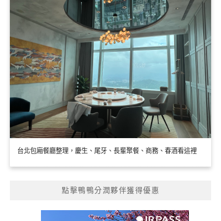
台北包廂餐廳整理，慶生、尾牙、長輩聚餐、商務、春酒看這裡
點擊鴨鴨分潤夥伴獲得優惠