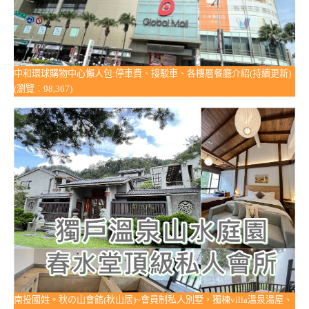
中和環球購物中心懶人包:停車費、接駁車、各樓層餐廳介紹(持續更新)
(瀏覽：98,367)
南投國姓。秋の山會館(秋山居)~會員制私人別墅，獨棟villa溫泉湯屋、