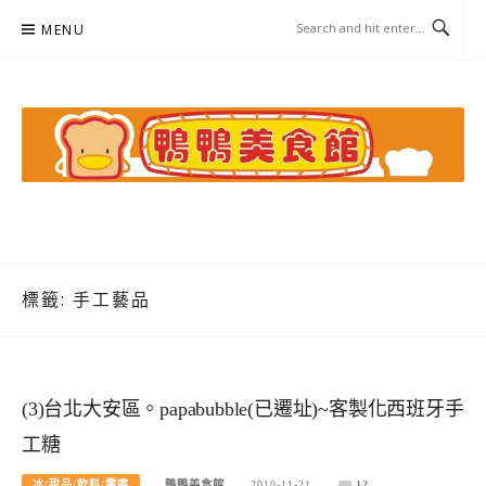
Skip
MENU
to
content
鴨鴨美食館
美食/旅遊/米其林親子資料收集
標籤:
手工藝品
(3)台北大安區。papabubble(已遷址)~客製化西班牙手
工糖
冰/甜品/飲料/零嘴
鴨鴨美食館
2010-11-21
12