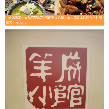
(4)新北萬里。三姐妹農家樂~預約制無菜單，最天然費工的家常大料理
(瀏覽：26,222)