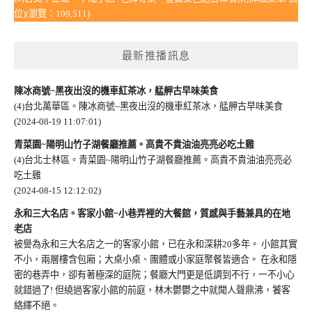
位)(瀏覽：109,511)
最新推播訊息
陳冰商號~黑夜出沒的機車紅茶冰，艋舺古早味美食
(4)台北萬華區。陳冰商號~黑夜出沒的機車紅茶冰，艋舺古早味美食
(2024-08-19 11:07:01)
青菜園~陽明山竹子湖餐廳推薦。高貴不貴油油亮亮必吃土雞
(4)台北士林區。青菜園~陽明山竹子湖餐廳推薦。高貴不貴油油亮亮必
吃土雞
(2024-08-15 12:12:02)
永和三大名店。客家小館~小巷弄裡的大餐館，質感與手藝兼具的在地
老店
被譽為永和三大名店之一的客家小館，已在永和深耕20多年。 小館其實
不小，兩層樓含包廂；大桌小桌、團體或小家庭聚餐皆適合。 在永和隱
密的巷弄中，卻有著極深的庭院；餐廳大門更是低調到不行，一不小心
就錯過了! 但繞過客家小館的前庭，林木鬱鬱之中就聞人聲鼎沸，饕客
絡繹不絕。