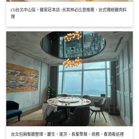
(3)台北中山區。雞家莊本店~米其林必比登推薦，台式傳統雞肉料
理
台北包廂餐廳整理，慶生、尾牙、長輩聚餐、商務、春酒看這裡