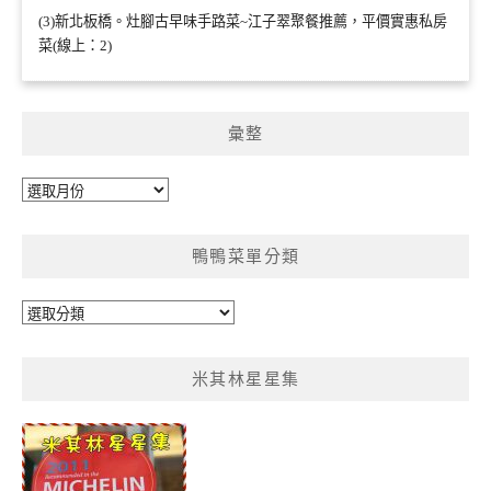
(3)新北板橋。灶腳古早味手路菜~江子翠聚餐推薦，平價實惠私房
菜(線上：2)
彙整
彙
整
鴨鴨菜單分類
鴨
鴨
菜
米其林星星集
單
分
類