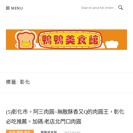
Skip
MENU
to
content
鴨鴨美食館
美食/旅遊/米其林親子資料收集
標籤:
彰化
(5)彰化市。阿三肉圓~無敵酥香又Q的肉圓王，彰化
必吃推薦。加碼:老店北門口肉圓
台中/南投/彰化
鴨鴨美食館
2022-03-05