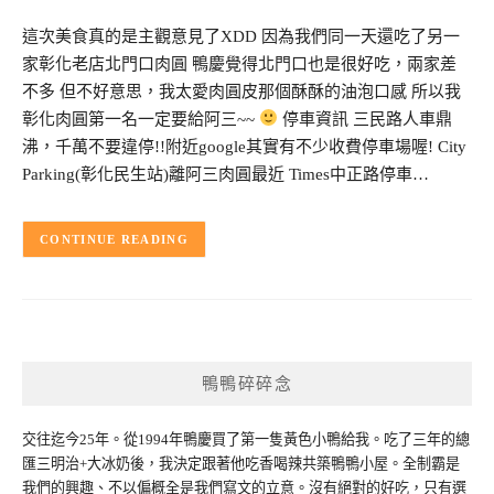
這次美食真的是主觀意見了XDD 因為我們同一天還吃了另一
家彰化老店北門口肉圓 鴨慶覺得北門口也是很好吃，兩家差
不多 但不好意思，我太愛肉圓皮那個酥酥的油泡口感 所以我
彰化肉圓第一名一定要給阿三~~
停車資訊 三民路人車鼎
沸，千萬不要違停!!附近google其實有不少收費停車場喔! City
Parking(彰化民生站)離阿三肉圓最近 Times中正路停車…
CONTINUE READING
鴨鴨碎碎念
交往迄今25年。從1994年鴨慶買了第一隻黃色小鴨給我。吃了三年的總
匯三明治+大冰奶後，我決定跟著他吃香喝辣共築鴨鴨小屋。全制霸是
我們的興趣、不以偏概全是我們寫文的立意。沒有絕對的好吃，只有選