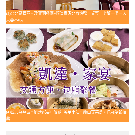
(3)台北萬華區。珍寶園餐廳~經濟實惠北京烤鴨、桌菜，七菜一湯一人
只要250元
(4)台北萬華區。凱達家宴中餐廳~萬華車站、龍山寺美食，包廂聚餐推
薦