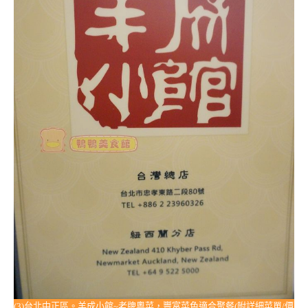
(3)台北中正區。羊成小館~老牌粵菜，豐富菜色適合聚餐(附詳細菜單/價