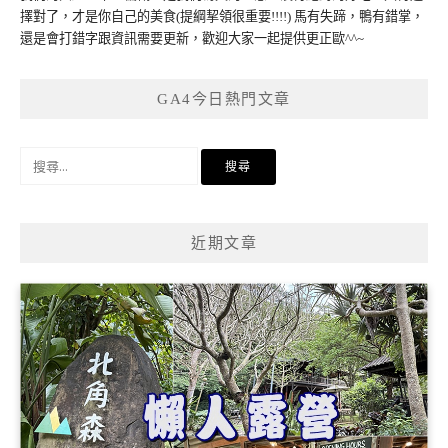
擇對了，才是你自己的美食(提綱挈領很重要!!!!) 馬有失蹄，鴨有錯掌，
還是會打錯字跟資訊需要更新，歡迎大家一起提供更正歐^^~
GA4今日熱門文章
搜
尋
關
鍵
近期文章
字: