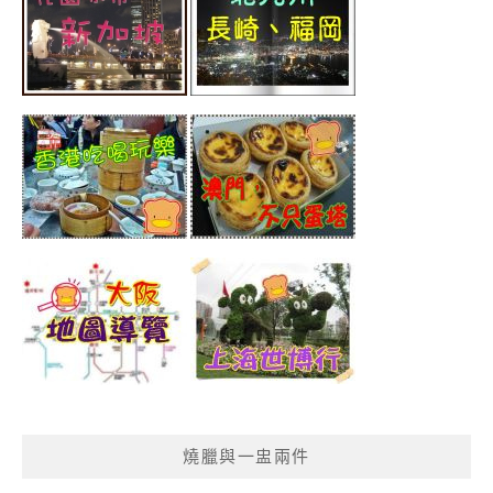
燒臘與一盅兩件