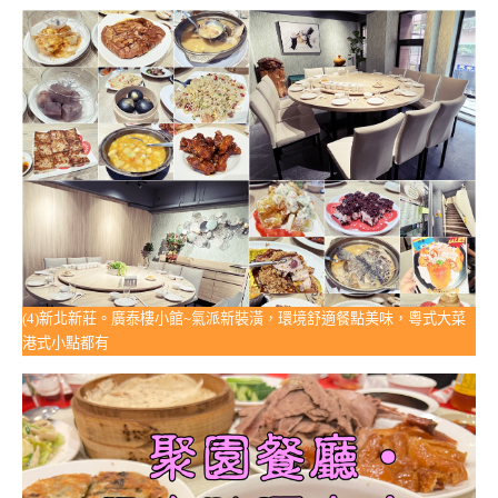
(4)新北新莊。廣泰樓小館~氣派新裝潢，環境舒適餐點美味，粵式大菜
港式小點都有