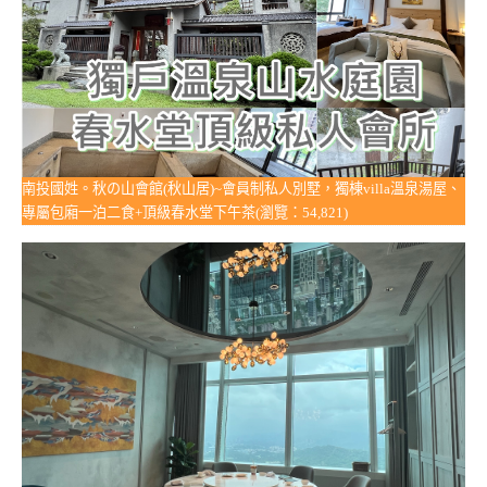
南投國姓。秋の山會館(秋山居)~會員制私人別墅，獨棟villa溫泉湯屋、
專屬包廂一泊二食+頂級春水堂下午茶(瀏覽：54,821)