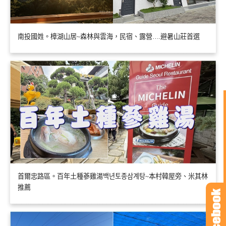
南投國姓。樟湖山居~森林與雲海，民宿、露營….避暑山莊首選
首爾忠路區。百年土種蔘雞湯백년토종삼계탕~本村韓屋旁、米其林
推薦