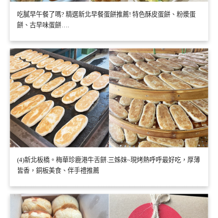
吃膩早午餐了嗎? 精選新北早餐蛋餅推薦! 特色酥皮蛋餅、粉漿蛋
餅、古早味蛋餅….
(4)新北板橋。梅華珍鹿港牛舌餅.三姊妹~現烤熱呼呼最好吃，厚薄
皆香，銅板美食、伴手禮推薦