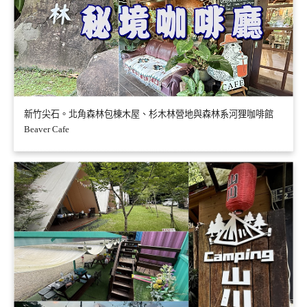
新竹尖石。北角森林包棟木屋、杉木林營地與森林系河狸咖啡館
Beaver Cafe