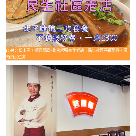
(3)台北松山區。聚園餐廳~北京烤鴨40年老店，民生社區平價聚餐，沒
預約沒位置