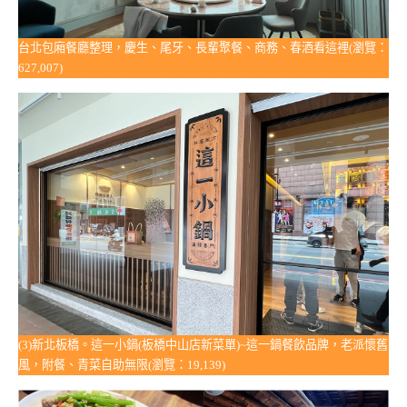
台北包廂餐廳整理，慶生、尾牙、長輩聚餐、商務、春酒看這裡(瀏覽：
627,007)
(3)新北板橋。這一小鍋(板橋中山店新菜單)~這一鍋餐飲品牌，老派懷舊
風，附餐、青菜自助無限(瀏覽：19,139)