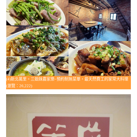
(4)新北萬里。三姐妹農家樂~預約制無菜單，最天然費工的家常大料理
(瀏覽：26,222)