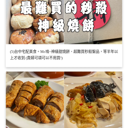
(5)台中宅配美食。Mr.啃~神級甜燒餅、超難買秒殺聖品，等半年以
上才收到 (貴婦可頌可以不用買!)