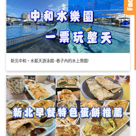
新北中和。水藍天游泳館~巷子內的水上樂園!