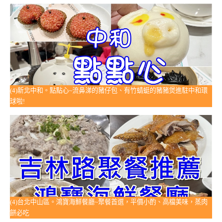
(4)新北中和。點點心~流鼻涕的豬仔包、有竹蜻蜓的豬豬煲進駐中和環
球啦!
(4)台北中山區。鴻寶海鮮餐廳~聚餐首選，平價小酌、高檔美味，蒸肉
餅必吃