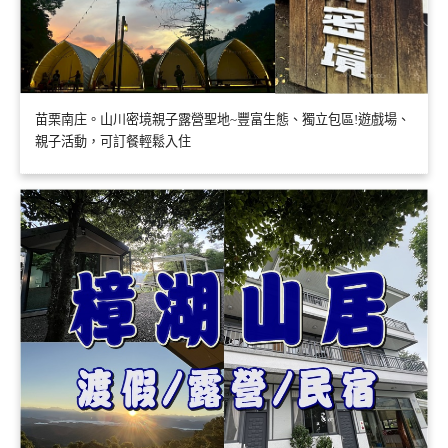
苗栗南庄。山川密境親子露營聖地~豐富生態、獨立包區!遊戲場、
親子活動，可訂餐輕鬆入住