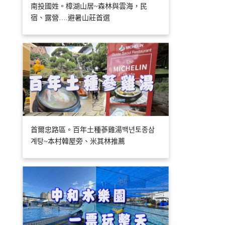
南投國姓。樟湖山居~森林與雲海，民
宿、露營….避暑山莊首選
首爾忠路區。百年土種蔘雞湯백년토종삼
계탕~本村韓屋旁、米其林推薦