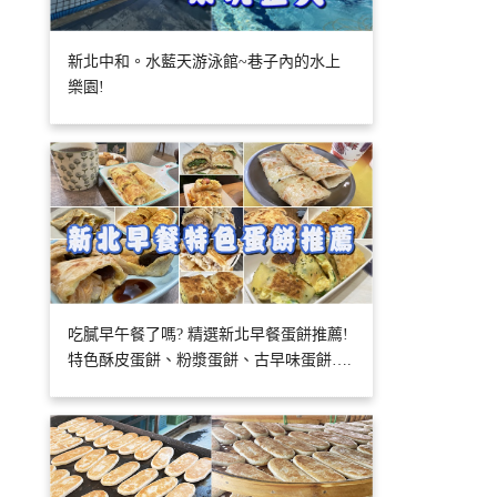
新北中和。水藍天游泳館~巷子內的水上
樂園!
吃膩早午餐了嗎? 精選新北早餐蛋餅推薦!
特色酥皮蛋餅、粉漿蛋餅、古早味蛋餅….