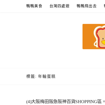
Skip
鴨鴨美食
台灣四處遊
鴨鴨飛出去
to
content
鴨鴨美食館
美食/旅遊/米其林親子資料收集
標籤:
年輪蛋糕
(4)大阪梅田阪急阪神百貨SHOPPING區