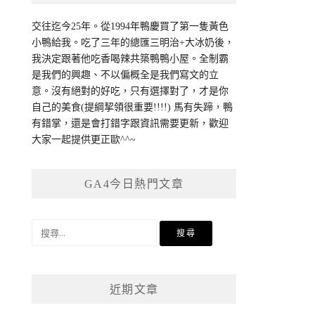
交往迄今25年。從1994年鴨慶買了第一隻黃色
小鴨給我。吃了三年的總匯三明治+大冰奶後，
我決定跟著他吃香喝辣共築鴨鴨小屋。全制霸
是我們的興趣、不以偏概全是我們寫文的立
意。沒有絕對的好吃，只有選擇對了，才是你
自己的美食(提綱挈領很重要!!!!) 馬有失蹄，鴨
有錯掌，還是會打錯字跟資訊需要更新，歡迎
大家一起提供更正歐^^~
GA4今日熱門文章
搜
尋
關
鍵
近期文章
字: