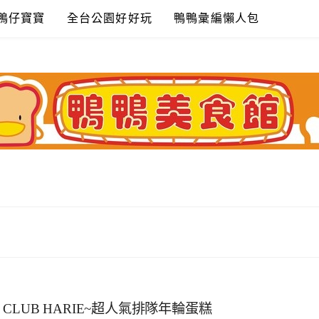
鴨仔寶寶
全台公園好好玩
鴨鴨彙編懶人包
。CLUB HARIE~超人氣排隊年輪蛋糕