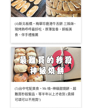
(4)新北板橋。梅華珍鹿港牛舌餅.三姊妹~
現烤熱呼呼最好吃，厚薄皆香，銅板美
食、伴手禮推薦
(5)台中宅配美食。Mr.啃~神級甜燒餅、超
難買秒殺聖品，等半年以上才收到 (貴婦
可頌可以不用買!)