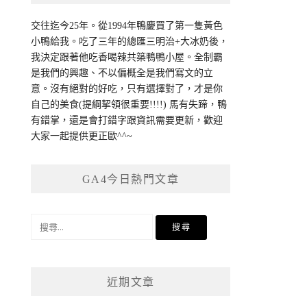
交往迄今25年。從1994年鴨慶買了第一隻黃色
小鴨給我。吃了三年的總匯三明治+大冰奶後，
我決定跟著他吃香喝辣共築鴨鴨小屋。全制霸
是我們的興趣、不以偏概全是我們寫文的立
意。沒有絕對的好吃，只有選擇對了，才是你
自己的美食(提綱挈領很重要!!!!) 馬有失蹄，鴨
有錯掌，還是會打錯字跟資訊需要更新，歡迎
大家一起提供更正歐^^~
GA4今日熱門文章
搜
尋
關
鍵
近期文章
字: