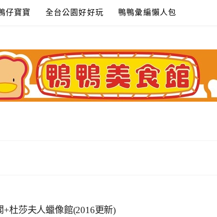
鴨仔寶寶
全台公園好好玩
鴨鴨彙編懶人包
杜莎夫人蠟像館(2016更新)