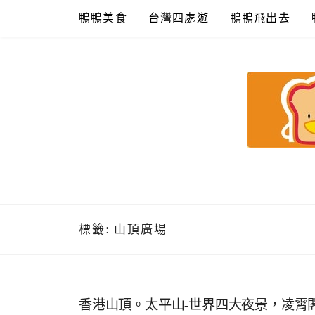
Skip
鴨鴨美食
台灣四處遊
鴨鴨飛出去
to
content
鴨鴨美食館
美食/旅遊/米其林親子資料收集
標籤:
山頂廣場
香港山頂。太平山-世界四大夜景，凌霄閣+