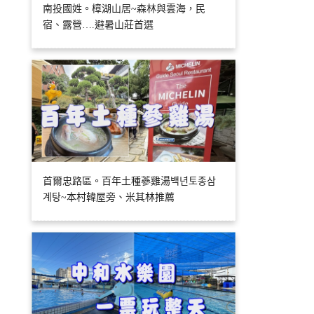
南投國姓。樟湖山居~森林與雲海，民
宿、露營….避暑山莊首選
首爾忠路區。百年土種蔘雞湯백년토종삼
계탕~本村韓屋旁、米其林推薦