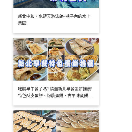
新北中和。水藍天游泳館~巷子內的水上
樂園!
吃膩早午餐了嗎? 精選新北早餐蛋餅推薦!
特色酥皮蛋餅、粉漿蛋餅、古早味蛋餅….