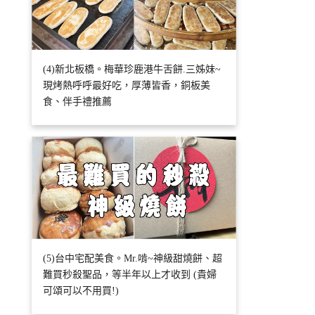
(4)新北板橋。梅華珍鹿港牛舌餅.三姊妹~
現烤熱呼呼最好吃，厚薄皆香，銅板美
食、伴手禮推薦
(5)台中宅配美食。Mr.啃~神級甜燒餅、超
難買秒殺聖品，等半年以上才收到 (貴婦
可頌可以不用買!)