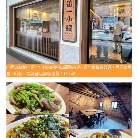
(3)新北板橋。這一小鍋(板橋中山店新菜單)~這一鍋餐飲品牌，老派懷舊
風，附餐、青菜自助無限(瀏覽：19,148)