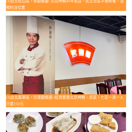
(3)台北松山區。聚園餐廳~北京烤鴨40年老店，民生社區平價聚餐，沒
預約沒位置
(3)台北萬華區。珍寶園餐廳~經濟實惠北京烤鴨、桌菜，七菜一湯一人
只要250元