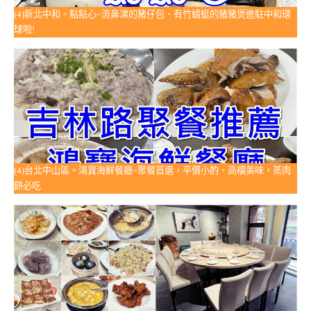
(4)新北中和。點點心~流鼻涕的豬仔包、有竹蜻蜓的豬豬煲進駐中和環
球啦!
(4)台北中山區。鴻寶海鮮餐廳~聚餐首選，平價小酌、高檔美味，蒸肉
餅必吃