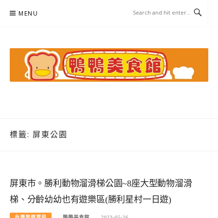
Skip
MENU
to
content
鴨鴨美食館
美食/旅遊/米其林親子資料收集
標籤:
屏東公園
屏東市。勝利動物溜滑梯公園~8座大型動物溜滑
梯、分齡幼幼也有遊樂區(勝利星村一日遊)
台灣旅遊資訊
鴨鴨美食館
2023-05-26