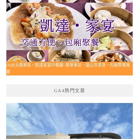
(4)台北萬華區。凱達家宴中餐廳~萬華車站、龍山寺美食，包廂聚餐推
薦
GA4熱門文章