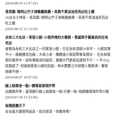
(2024-08-19 11:07:01)
青菜園~陽明山竹子湖餐廳推薦。高貴不貴油油亮亮必吃土雞
(4)台北士林區。青菜園~陽明山竹子湖餐廳推薦。高貴不貴油油亮亮必
吃土雞
(2024-08-15 12:12:02)
永和三大名店。客家小館~小巷弄裡的大餐館，質感與手藝兼具的在地
老店
被譽為永和三大名店之一的客家小館，已在永和深耕20多年。 小館其實
不小，兩層樓含包廂；大桌小桌、團體或小家庭聚餐皆適合。 在永和隱
密的巷弄中，卻有著極深的庭院；餐廳大門更是低調到不行，一不小心
就錯過了! 但繞過客家小館的前庭，林木鬱鬱之中就聞人聲鼎沸，饕客
絡繹不絕。
(2024-08-07 18:07:02)
線上結匯省一點!~機場直接領外幣
出國換外幣，臺灣銀行線上結匯省一點!方便一點~桃園機場領外幣示範
(2024-07-26 13:52:06)
板橋逐露天下
全台最大露營用品店，這坑很深，你敢來嗎?