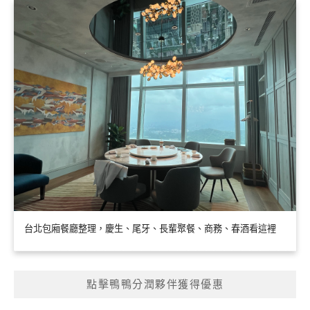
台北包廂餐廳整理，慶生、尾牙、長輩聚餐、商務、春酒看這裡
點擊鴨鴨分潤夥伴獲得優惠