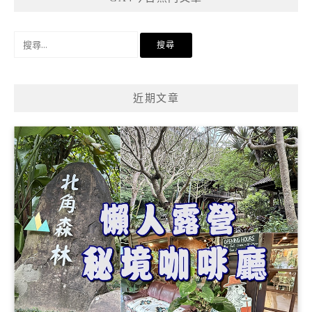
搜
尋
關
鍵
近期文章
字: