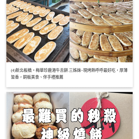
(4)新北板橋。梅華珍鹿港牛舌餅.三姊妹~現烤熱呼呼最好吃，厚薄
皆香，銅板美食、伴手禮推薦