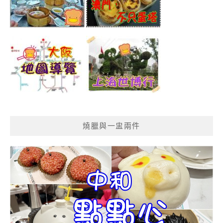
燒臘與一盅兩件