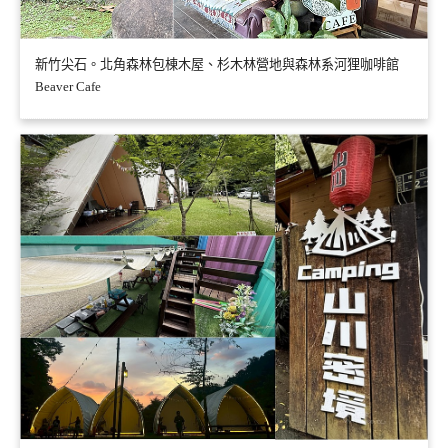
新竹尖石。北角森林包棟木屋、杉木林營地與森林系河狸咖啡館
Beaver Cafe