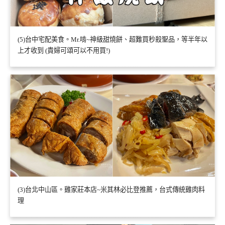
(5)台中宅配美食。Mr.啃~神級甜燒餅、超難買秒殺聖品，等半年以
上才收到 (貴婦可頌可以不用買!)
(3)台北中山區。雞家莊本店~米其林必比登推薦，台式傳統雞肉料
理