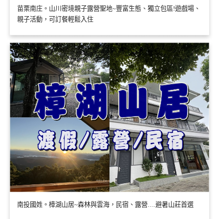
苗栗南庄。山川密境親子露營聖地~豐富生態、獨立包區!遊戲場、
親子活動，可訂餐輕鬆入住
南投國姓。樟湖山居~森林與雲海，民宿、露營….避暑山莊首選