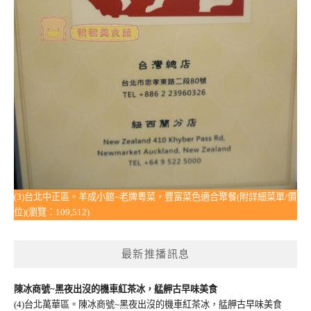
(3)台北中正區。羊成小館~老牌粵菜，豐富菜色適合聚餐(附詳細菜單/價
位)(瀏覽：109,512)
最新推播訊息
陳冰商號~黑夜出沒的機車紅茶冰，艋舺古早味美食
(4)台北萬華區。陳冰商號~黑夜出沒的機車紅茶冰，艋舺古早味美食