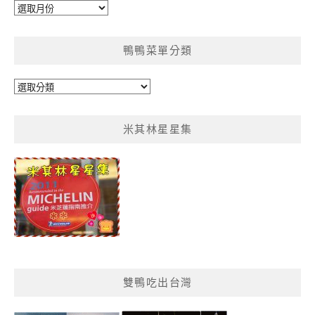
彙
整
鴨鴨菜單分類
鴨
鴨
菜
米其林星星集
單
分
類
雙鴨吃出台灣