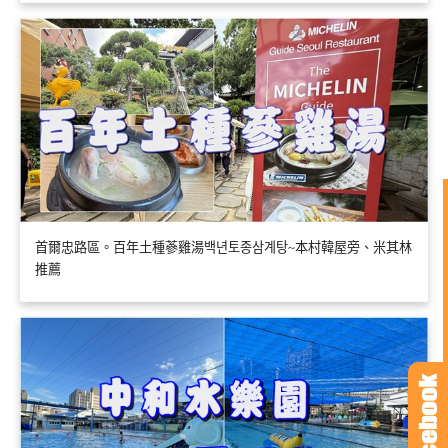
首爾忠路區。百年土種蔘雞湯백년토종삼계탕~本村韓屋旁、米其林
推薦