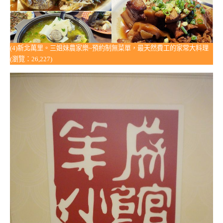
(4)新北萬里。三姐妹農家樂~預約制無菜單，最天然費工的家常大料理
(瀏覽：26,227)