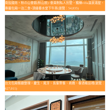
南投國姓。秋の山會館(秋山居)~會員制私人別墅，獨棟villa溫泉湯屋、
專屬包廂一泊二食+頂級春水堂下午茶(瀏覽：54,835)
台北包廂餐廳整理，慶生、尾牙、長輩聚餐、商務、春酒看這裡(瀏覽：
627,011)