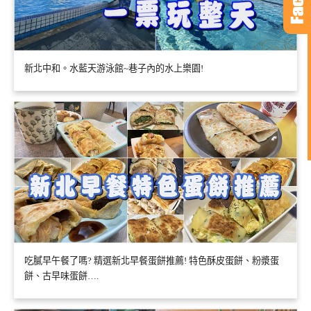
新北中和。水藍天游泳館~巷子內的水上樂園!
吃膩早午餐了嗎? 精選新北早餐蛋餅推薦! 特色酥皮蛋餅、粉漿蛋
餅、古早味蛋餅….