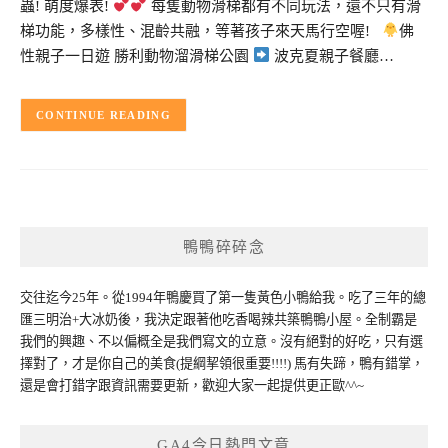
蟲! 萌度爆表!
每隻動物滑梯都有不同玩法，還不只有滑
梯功能，多樣性、混齡共融，等著孩子來天馬行空喔!
佛
性親子一日遊 勝利動物溜滑梯公園
波克夏親子餐廳…
CONTINUE READING
鴨鴨碎碎念
交往迄今25年。從1994年鴨慶買了第一隻黃色小鴨給我。吃了三年的總
匯三明治+大冰奶後，我決定跟著他吃香喝辣共築鴨鴨小屋。全制霸是
我們的興趣、不以偏概全是我們寫文的立意。沒有絕對的好吃，只有選
擇對了，才是你自己的美食(提綱挈領很重要!!!!) 馬有失蹄，鴨有錯掌，
還是會打錯字跟資訊需要更新，歡迎大家一起提供更正歐^^~
GA4今日熱門文章