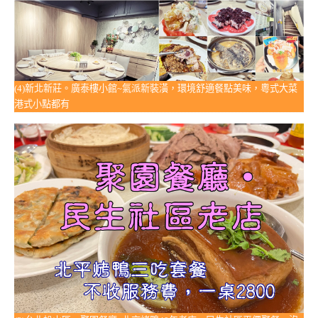
(4)新北新莊。廣泰樓小館~氣派新裝潢，環境舒適餐點美味，粵式大菜
港式小點都有