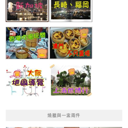
燒臘與一盅兩件