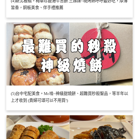
(4)新北板橋。梅華珍鹿港牛舌餅.三姊妹~現烤熱呼呼最好吃，厚薄
皆香，銅板美食、伴手禮推薦
(5)台中宅配美食。Mr.啃~神級甜燒餅、超難買秒殺聖品，等半年以
上才收到 (貴婦可頌可以不用買!)