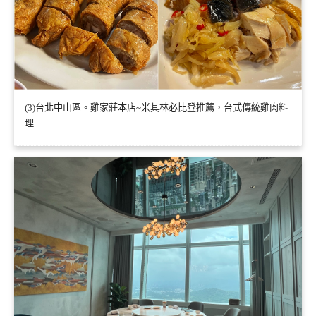
(3)台北中山區。雞家莊本店~米其林必比登推薦，台式傳統雞肉料
理