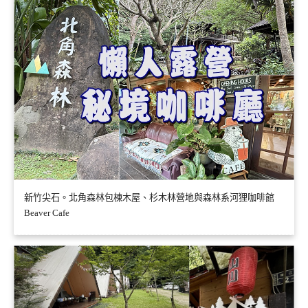
新竹尖石。北角森林包棟木屋、杉木林營地與森林系河狸咖啡館
Beaver Cafe