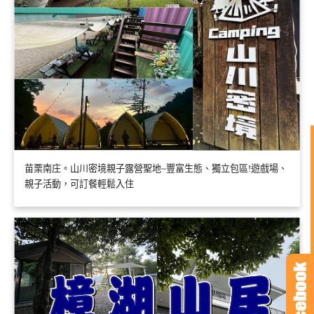
苗栗南庄。山川密境親子露營聖地~豐富生態、獨立包區!遊戲場、
親子活動，可訂餐輕鬆入住