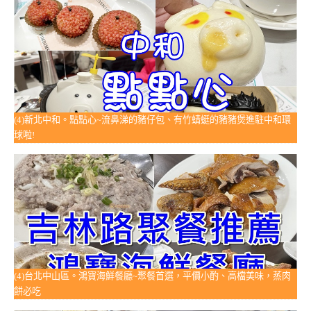
(4)新北中和。點點心~流鼻涕的豬仔包、有竹蜻蜓的豬豬煲進駐中和環
球啦!
(4)台北中山區。鴻寶海鮮餐廳~聚餐首選，平價小酌、高檔美味，蒸肉
餅必吃