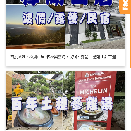
南投國姓。樟湖山居~森林與雲海，民宿、露營….避暑山莊首選