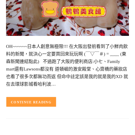
OH~~~~~~日本人創意無極限!!! 在大阪出發前看到了小鮮肉飲
料的新聞，就決心一定要買回來玩玩啊 (￣▽￣＃) = ﹏﹏ (東
森新聞連結點此) 不過跑了大阪的便利商店:小七、Family
mart還有Lawsons都沒有 道頓崛的激安殿堂、心齋橋的藥妝店
也看了很多次都無功而返 但命中註定該是我的就是我的XD 就
在去環球影城看哈利波…
CONTINUE READING