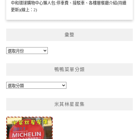
中和環球購物中心懶人包:停車費、接駁車、各樓層餐廳介紹(持續
更新)(線上：2)
彙整
彙
整
鴨鴨菜單分類
鴨
鴨
菜
米其林星星集
單
分
類