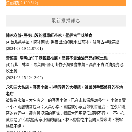
位)(瀏覽：109,512)
最新推播訊息
陳冰商號~黑夜出沒的機車紅茶冰，艋舺古早味美食
(4)台北萬華區。陳冰商號~黑夜出沒的機車紅茶冰，艋舺古早味美食
(2024-08-19 11:07:01)
青菜園~陽明山竹子湖餐廳推薦。高貴不貴油油亮亮必吃土雞
(4)台北士林區。青菜園~陽明山竹子湖餐廳推薦。高貴不貴油油亮亮必
吃土雞
(2024-08-15 12:12:02)
永和三大名店。客家小館~小巷弄裡的大餐館，質感與手藝兼具的在地
老店
被譽為永和三大名店之一的客家小館，已在永和深耕20多年。 小館其實
不小，兩層樓含包廂；大桌小桌、團體或小家庭聚餐皆適合。 在永和隱
密的巷弄中，卻有著極深的庭院；餐廳大門更是低調到不行，一不小心
就錯過了! 但繞過客家小館的前庭，林木鬱鬱之中就聞人聲鼎沸，饕客
絡繹不絕。