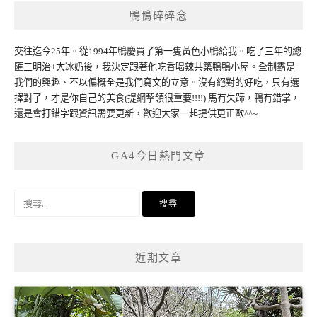
鴨鴨碎碎念
交往迄今25年。從1994年鴨慶買了第一隻黃色小鴨給我。吃了三年的總
匯三明治+大冰奶後，我決定跟著他吃香喝辣共築鴨鴨小屋。全制霸是
我們的興趣、不以偏概全是我們寫文的立意。沒有絕對的好吃，只有選
擇對了，才是你自己的美食(提綱挈領很重要!!!!) 馬有失蹄，鴨有錯掌，
還是會打錯字跟資訊需要更新，歡迎大家一起提供更正歐^^~
GA4今日熱門文章
搜
尋
關
鍵
近期文章
字: