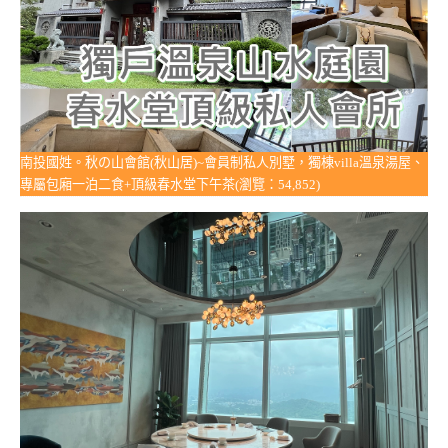
南投國姓。秋の山會館(秋山居)~會員制私人別墅，獨棟villa溫泉湯屋、
專屬包廂一泊二食+頂級春水堂下午茶(瀏覽：54,852)