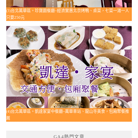
(3)台北萬華區。珍寶園餐廳~經濟實惠北京烤鴨、桌菜，七菜一湯一人
只要250元
(4)台北萬華區。凱達家宴中餐廳~萬華車站、龍山寺美食，包廂聚餐推
薦
GA4熱門文章