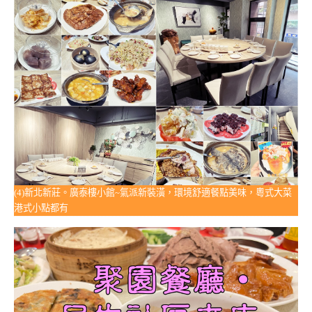
(4)新北新莊。廣泰樓小館~氣派新裝潢，環境舒適餐點美味，粵式大菜
港式小點都有