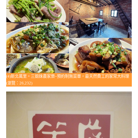
(4)新北萬里。三姐妹農家樂~預約制無菜單，最天然費工的家常大料理
(瀏覽：26,232)