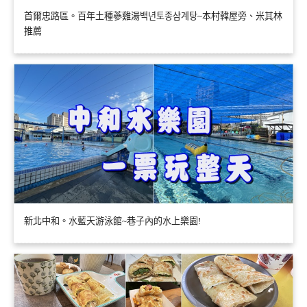
首爾忠路區。百年土種蔘雞湯백년토종삼계탕~本村韓屋旁、米其林
推薦
新北中和。水藍天游泳館~巷子內的水上樂園!