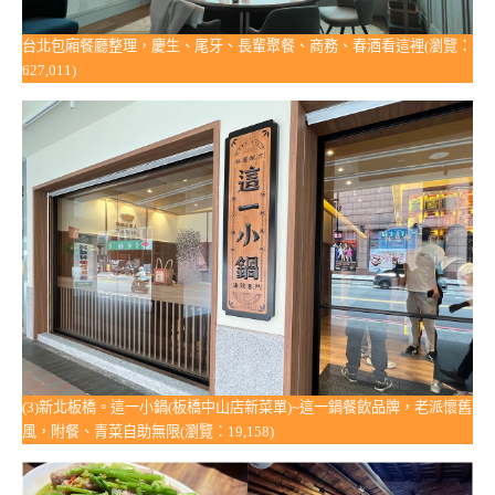
台北包廂餐廳整理，慶生、尾牙、長輩聚餐、商務、春酒看這裡(瀏覽：
627,011)
(3)新北板橋。這一小鍋(板橋中山店新菜單)~這一鍋餐飲品牌，老派懷舊
風，附餐、青菜自助無限(瀏覽：19,158)