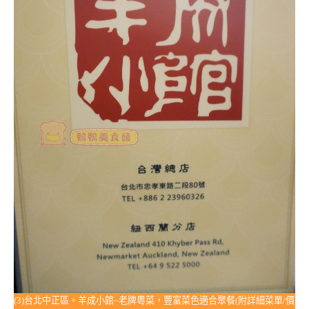
(3)台北中正區。羊成小館~老牌粵菜，豐富菜色適合聚餐(附詳細菜單/價