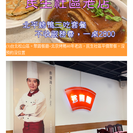
(3)台北松山區。聚園餐廳~北京烤鴨40年老店，民生社區平價聚餐，沒
預約沒位置