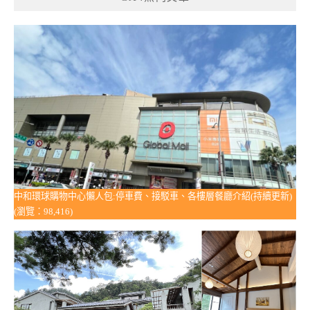
中和環球購物中心懶人包:停車費、接駁車、各樓層餐廳介紹(持續更新)
(瀏覽：98,416)