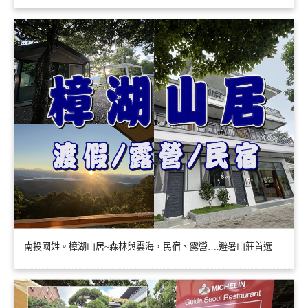
南投國姓。樟湖山居~森林與雲海，民宿、露營….避暑山莊首選