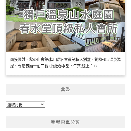
南投國姓。秋の山會館(秋山居)~會員制私人別墅，獨棟villa溫泉湯
屋、專屬包廂一泊二食+頂級春水堂下午茶(線上：1)
彙整
彙
整
鴨鴨菜單分類