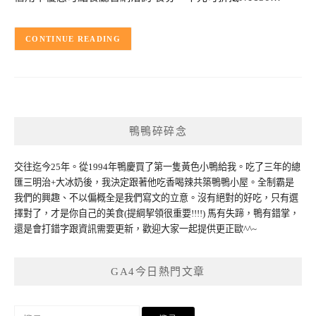
CONTINUE READING
鴨鴨碎碎念
交往迄今25年。從1994年鴨慶買了第一隻黃色小鴨給我。吃了三年的總
匯三明治+大冰奶後，我決定跟著他吃香喝辣共築鴨鴨小屋。全制霸是
我們的興趣、不以偏概全是我們寫文的立意。沒有絕對的好吃，只有選
擇對了，才是你自己的美食(提綱挈領很重要!!!!) 馬有失蹄，鴨有錯掌，
還是會打錯字跟資訊需要更新，歡迎大家一起提供更正歐^^~
GA4今日熱門文章
搜