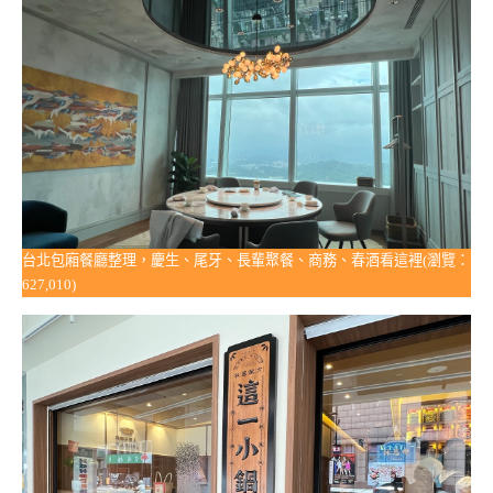
台北包廂餐廳整理，慶生、尾牙、長輩聚餐、商務、春酒看這裡(瀏覽：
627,010)