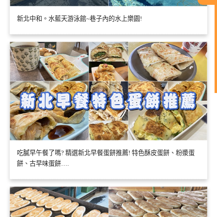
新北中和。水藍天游泳館~巷子內的水上樂園!
吃膩早午餐了嗎? 精選新北早餐蛋餅推薦! 特色酥皮蛋餅、粉漿蛋
餅、古早味蛋餅….