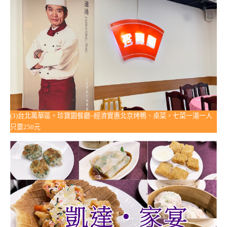
(3)台北萬華區。珍寶園餐廳~經濟實惠北京烤鴨、桌菜，七菜一湯一人
只要250元