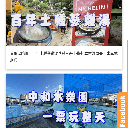
首爾忠路區。百年土種蔘雞湯백년토종삼계탕~本村韓屋旁、米其林
推薦