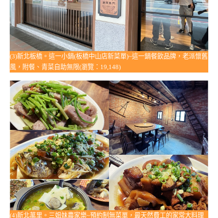
(3)新北板橋。這一小鍋(板橋中山店新菜單)~這一鍋餐飲品牌，老派懷舊
風，附餐、青菜自助無限(瀏覽：19,148)
(4)新北萬里。三姐妹農家樂~預約制無菜單，最天然費工的家常大料理