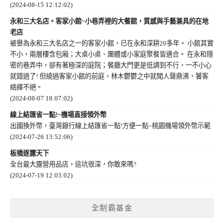
(2024-08-15 12:12:02)
永和三大名店。客家小館~小巷弄裡的大餐館，質感與手藝兼具的在地
老店
被譽為永和三大名店之一的客家小館，已在永和深耕20多年。 小館其實
不小，兩層樓含包廂；大桌小桌、團體或小家庭聚餐皆適合。 在永和隱
密的巷弄中，卻有著極深的庭院；餐廳大門更是低調到不行，一不小心
就錯過了! 但繞過客家小館的前庭，林木鬱鬱之中就聞人聲鼎沸，饕客
絡繹不絕。
(2024-08-07 18:07:02)
線上結匯省一點!~機場直接領外幣
出國換外幣，臺灣銀行線上結匯省一點!方便一點~桃園機場領外幣示範
(2024-07-26 13:52:06)
板橋逐露天下
全台最大露營用品店，這坑很深，你敢來嗎?
(2024-07-19 12:03:02)
全制霸基金