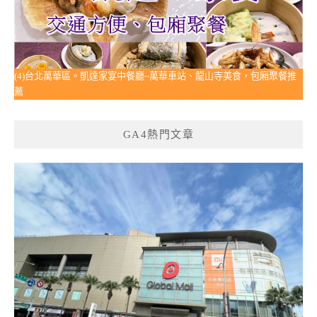
(4)台北萬華區。凱達家宴中餐廳~萬華車站、龍山寺美食，包廂聚餐推
薦
GA4熱門文章