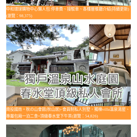
中和環球購物中心懶人包:停車費、接駁車、各樓層餐廳介紹(持續更新)
(瀏覽：98,375)
南投國姓。秋の山會館(秋山居)~會員制私人別墅，獨棟villa溫泉湯屋、
專屬包廂一泊二食+頂級春水堂下午茶(瀏覽：54,826)