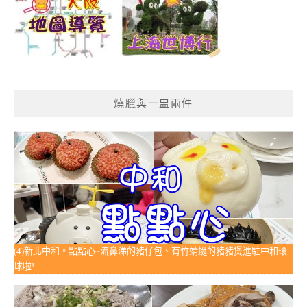
燒臘與一盅兩件
(4)新北中和。點點心~流鼻涕的豬仔包、有竹蜻蜓的豬豬煲進駐中和環
球啦!