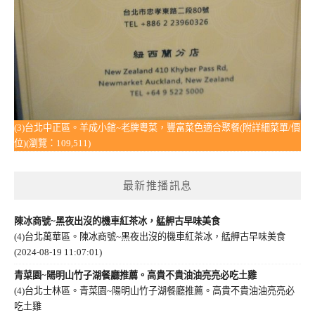
(3)台北中正區。羊成小館~老牌粵菜，豐富菜色適合聚餐(附詳細菜單/價
位)(瀏覽：109,511)
最新推播訊息
陳冰商號~黑夜出沒的機車紅茶冰，艋舺古早味美食
(4)台北萬華區。陳冰商號~黑夜出沒的機車紅茶冰，艋舺古早味美食
(2024-08-19 11:07:01)
青菜園~陽明山竹子湖餐廳推薦。高貴不貴油油亮亮必吃土雞
(4)台北士林區。青菜園~陽明山竹子湖餐廳推薦。高貴不貴油油亮亮必
吃土雞