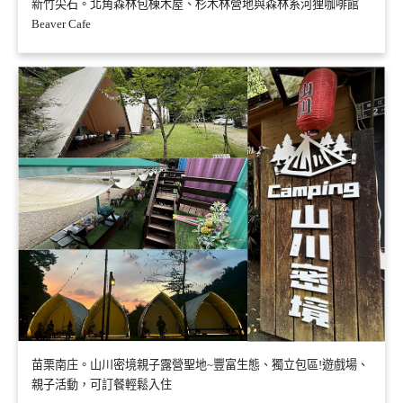
新竹尖石。北角森林包棟木屋、杉木林營地與森林系河狸咖啡館
Beaver Cafe
苗栗南庄。山川密境親子露營聖地~豐富生態、獨立包區!遊戲場、
親子活動，可訂餐輕鬆入住