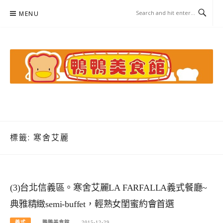
Skip
MENU
to
content
鴨鴨美食館
美食/旅遊/米其林親子資料收集
標籤:
寒舍艾麗
(3)台北信義區。寒舍艾麗LA FARFALLA義式餐廳~
典雅精緻semi-buffet，輕熟女閨蜜約會首選
義式
鴨鴨美食館
2015-12-29