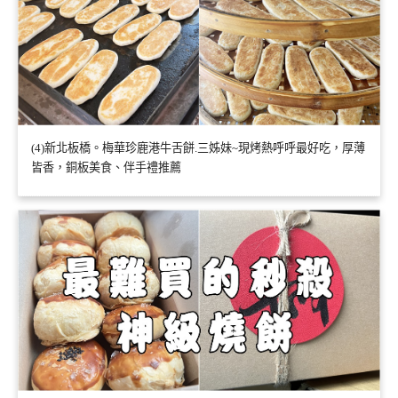
(4)新北板橋。梅華珍鹿港牛舌餅.三姊妹~現烤熱呼呼最好吃，厚薄
皆香，銅板美食、伴手禮推薦