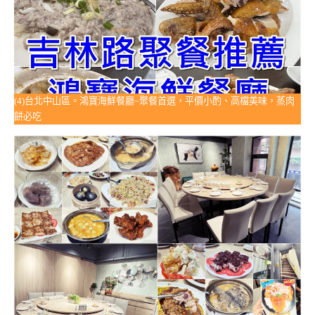
(4)台北中山區。鴻寶海鮮餐廳~聚餐首選，平價小酌、高檔美味，蒸肉
餅必吃