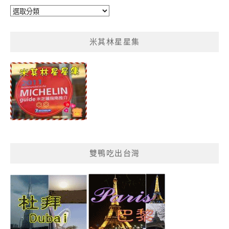
鴨
鴨
菜
米其林星星集
單
分
類
雙鴨吃出台灣