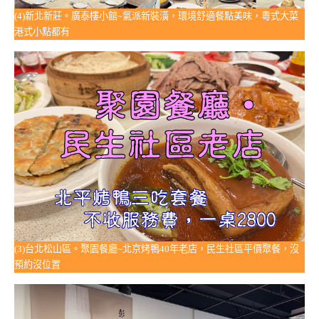
(4)新北新莊。廣泰樓小館~氣派新裝潢，環境舒適餐點美味，粵式大菜
港式小點都有
(3)台北松山區。聚園餐廳~北京烤鴨40年老店，民生社區平價聚餐，沒
預約沒位置