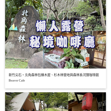
新竹尖石。北角森林包棟木屋、杉木林營地與森林系河狸咖啡館
Beaver Cafe