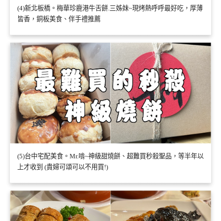
(4)新北板橋。梅華珍鹿港牛舌餅.三姊妹~現烤熱呼呼最好吃，厚薄
皆香，銅板美食、伴手禮推薦
(5)台中宅配美食。Mr.啃~神級甜燒餅、超難買秒殺聖品，等半年以
上才收到 (貴婦可頌可以不用買!)