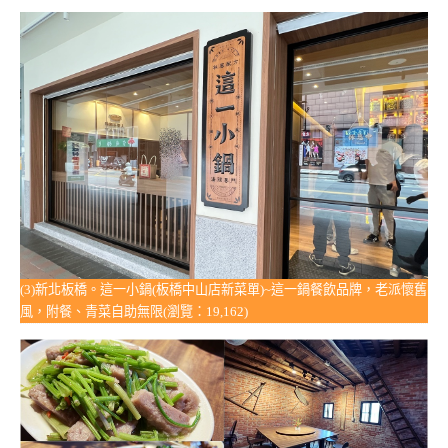
(3)新北板橋。這一小鍋(板橋中山店新菜單)~這一鍋餐飲品牌，老派懷舊
風，附餐、青菜自助無限(瀏覽：19,162)