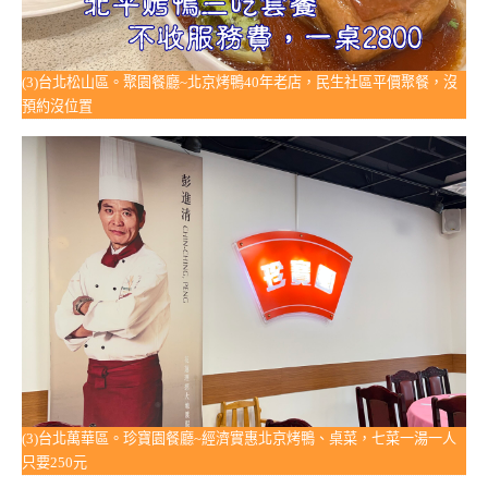
(3)台北松山區。聚園餐廳~北京烤鴨40年老店，民生社區平價聚餐，沒
預約沒位置
(3)台北萬華區。珍寶園餐廳~經濟實惠北京烤鴨、桌菜，七菜一湯一人
只要250元