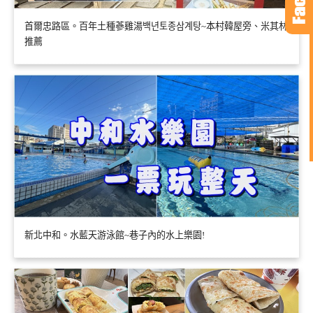
首爾忠路區。百年土種蔘雞湯백년토종삼계탕~本村韓屋旁、米其林
推薦
新北中和。水藍天游泳館~巷子內的水上樂園!