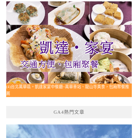
(4)台北萬華區。凱達家宴中餐廳~萬華車站、龍山寺美食，包廂聚餐推
薦
GA4熱門文章