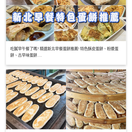
吃膩早午餐了嗎? 精選新北早餐蛋餅推薦! 特色酥皮蛋餅、粉漿蛋
餅、古早味蛋餅….