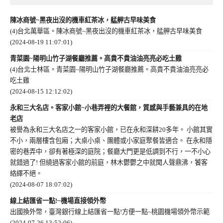
陳冰商號~黑夜出沒的機車紅茶冰，艋舺古早味美食
(4)台北萬華區。陳冰商號~黑夜出沒的機車紅茶冰，艋舺古早味美食
(2024-08-19 11:07:01)
青菜園~陽明山竹子湖餐廳推薦。高貴不貴油油亮亮必吃土雞
(4)台北士林區。青菜園~陽明山竹子湖餐廳推薦。高貴不貴油油亮亮必
吃土雞
(2024-08-15 12:12:02)
永和三大名店。客家小館~小巷弄裡的大餐館，質感與手藝兼具的在地
老店
被譽為永和三大名店之一的客家小館，已在永和深耕20多年。 小館其實
不小，兩層樓含包廂；大桌小桌、團體或小家庭聚餐皆適合。 在永和隱
密的巷弄中，卻有著極深的庭院；餐廳大門更是低調到不行，一不小心
就錯過了! 但繞過客家小館的前庭，林木鬱鬱之中就聞人聲鼎沸，饕客
絡繹不絕。
(2024-08-07 18:07:02)
線上結匯省一點!~機場直接領外幣
出國換外幣，臺灣銀行線上結匯省一點!方便一點~桃園機場領外幣示範
(2024-07-26 13:52:06)