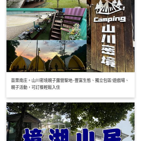
苗栗南庄。山川密境親子露營聖地~豐富生態、獨立包區!遊戲場、
親子活動，可訂餐輕鬆入住