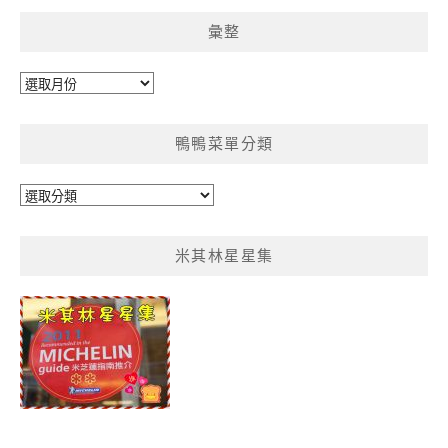
彙整
彙
整
鴨鴨菜單分類
鴨
鴨
菜
米其林星星集
單
分
類