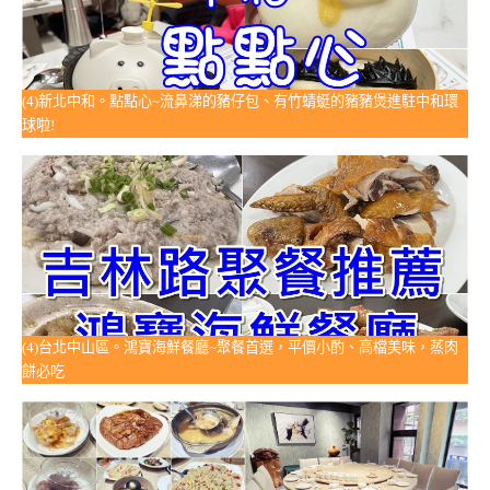
(4)新北中和。點點心~流鼻涕的豬仔包、有竹蜻蜓的豬豬煲進駐中和環
球啦!
(4)台北中山區。鴻寶海鮮餐廳~聚餐首選，平價小酌、高檔美味，蒸肉
餅必吃