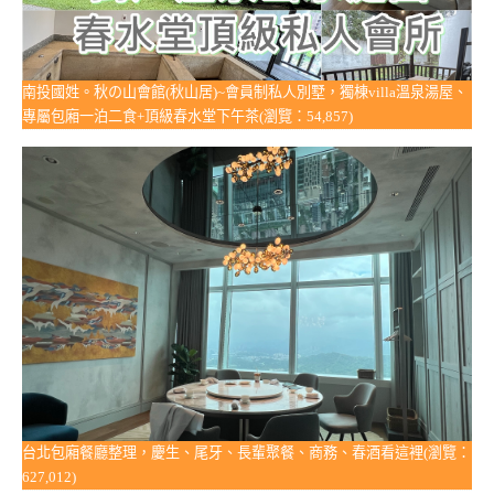
南投國姓。秋の山會館(秋山居)~會員制私人別墅，獨棟villa溫泉湯屋、
專屬包廂一泊二食+頂級春水堂下午茶(瀏覽：54,857)
台北包廂餐廳整理，慶生、尾牙、長輩聚餐、商務、春酒看這裡(瀏覽：
627,012)