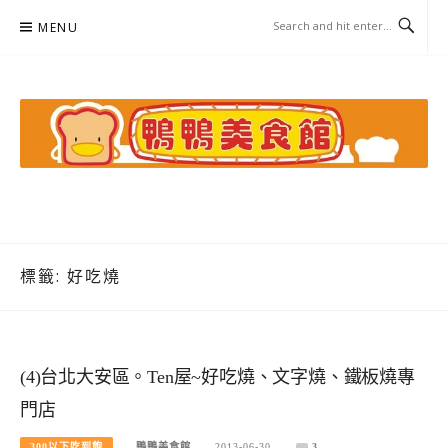
Skip
MENU
to
content
鴨鴨美食館
美食/旅遊/米其林親子資料收集
標籤:
好吃燒
(4)台北大安區。Ten屋~好吃燒、文字燒、鐵板燒專
門店
300以下吃到飽
鴨鴨美食館
2013-06-30
3