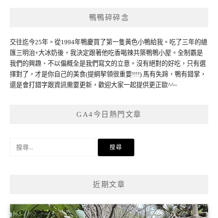
鴨鴨碎碎念
交往迄今25年。從1994年鴨慶買了第一隻黃色小鴨給我。吃了三年的總
匯三明治+大冰奶後，我決定跟著他吃香喝辣共築鴨鴨小屋。全制霸是
我們的興趣、不以偏概全是我們寫文的立意。沒有絕對的好吃，只有選
擇對了，才是你自己的美食(提綱挈領很重要!!!!) 馬有失蹄，鴨有錯掌，
還是會打錯字跟資訊需要更新，歡迎大家一起提供更正歐^^~
GA4今日熱門文章
搜
尋
關
鍵
近期文章
字: