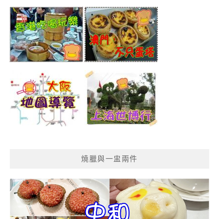
燒臘與一盅兩件