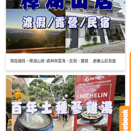
南投國姓。樟湖山居~森林與雲海，民宿、露營….避暑山莊首選