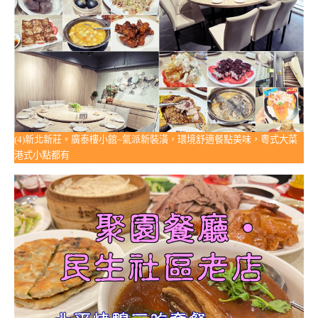
(4)新北新莊。廣泰樓小館~氣派新裝潢，環境舒適餐點美味，粵式大菜
港式小點都有