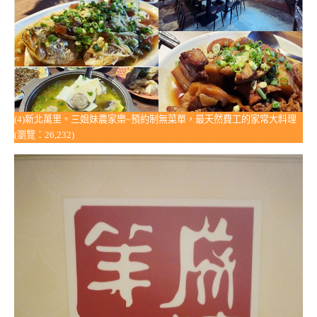
(4)新北萬里。三姐妹農家樂~預約制無菜單，最天然費工的家常大料理
(瀏覽：26,232)