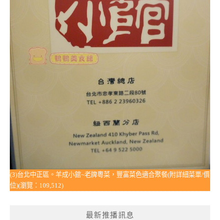
(3)台北中正區。羊成小館~老牌粵菜，豐富菜色適合聚餐(附詳細菜單/價
位)(瀏覽：109,512)
最新推播訊息