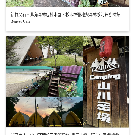
新竹尖石。北角森林包棟木屋、杉木林營地與森林系河狸咖啡館
Beaver Cafe