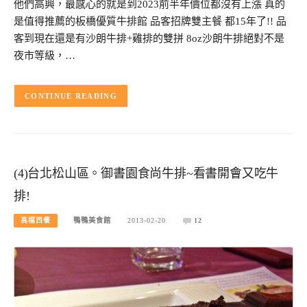
他們高興，最感心的就是到2023前半年價位都沒有上漲 真的
是值得推薦的板橋優質牛排館 品客招牌雙主餐 都15年了!! 品
客到現在還是有沙朗牛排+雞排的雙拼 8oz沙朗牛排絕對不是
夜市等級，…
CONTINUE READING
(4)台北松山區。御書園食尚牛排~看書開會又吃牛
排!
高檔西餐
鴨鴨美食館
2013-02-20
12