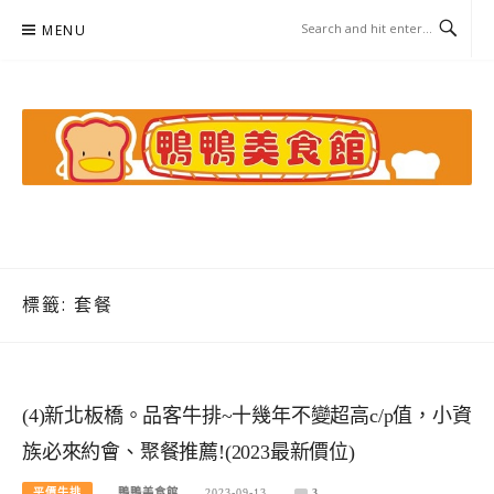
Skip
MENU
to
content
鴨鴨美食館
美食/旅遊/米其林親子資料收集
標籤:
套餐
(4)新北板橋。品客牛排~十幾年不變超高c/p值，小資
族必來約會、聚餐推薦!(2023最新價位)
平價牛排
鴨鴨美食館
2023-09-13
3