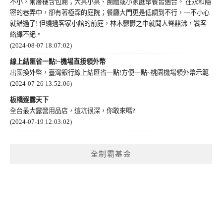
不小，兩層樓含包廂；大桌小桌、團體或小家庭聚餐皆適合。 在永和隱
密的巷弄中，卻有著極深的庭院；餐廳大門更是低調到不行，一不小心
就錯過了! 但繞過客家小館的前庭，林木鬱鬱之中就聞人聲鼎沸，饕客
絡繹不絕。
(2024-08-07 18:07:02)
線上結匯省一點!~機場直接領外幣
出國換外幣，臺灣銀行線上結匯省一點!方便一點~桃園機場領外幣示範
(2024-07-26 13:52:06)
板橋逐露天下
全台最大露營用品店，這坑很深，你敢來嗎?
(2024-07-19 12:03:02)
全制霸基金