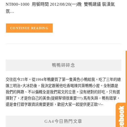
NT800~1000 用餐時間 2012/08/20(一)晚 雙鴨建議 裝潢氣
氛…
CONTINUE READING
鴨鴨碎碎念
交往迄今25年。從1994年鴨慶買了第一隻黃色小鴨給我。吃了三年的總
匯三明治+大冰奶後，我決定跟著他吃香喝辣共築鴨鴨小屋。全制霸是
我們的興趣、不以偏概全是我們寫文的立意。沒有絕對的好吃，只有選
擇對了，才是你自己的美食(提綱挈領很重要!!!!) 馬有失蹄，鴨有錯掌，
還是會打錯字跟資訊需要更新，歡迎大家一起提供更正歐^^~
GA4今日熱門文章