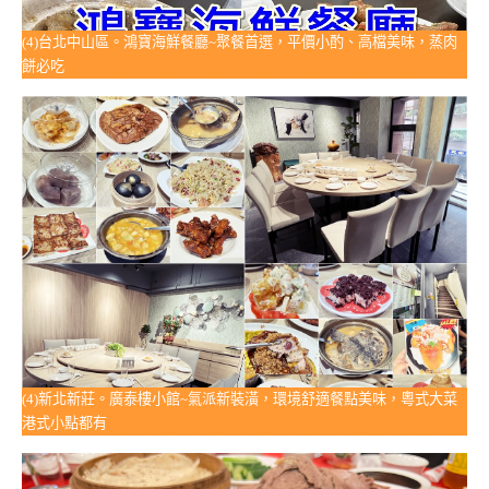
(4)台北中山區。鴻寶海鮮餐廳~聚餐首選，平價小酌、高檔美味，蒸肉
餅必吃
(4)新北新莊。廣泰樓小館~氣派新裝潢，環境舒適餐點美味，粵式大菜
港式小點都有