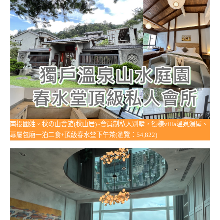
南投國姓。秋の山會館(秋山居)~會員制私人別墅，獨棟villa溫泉湯屋、
專屬包廂一泊二食+頂級春水堂下午茶(瀏覽：54,822)