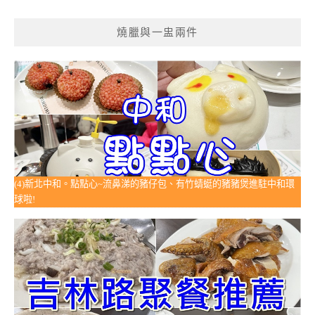
燒臘與一盅兩件
(4)新北中和。點點心~流鼻涕的豬仔包、有竹蜻蜓的豬豬煲進駐中和環
球啦!