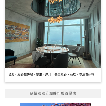
台北包廂餐廳整理，慶生、尾牙、長輩聚餐、商務、春酒看這裡
點擊鴨鴨分潤夥伴獲得優惠