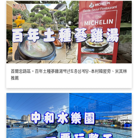
首爾忠路區。百年土種蔘雞湯백년토종삼계탕~本村韓屋旁、米其林
推薦