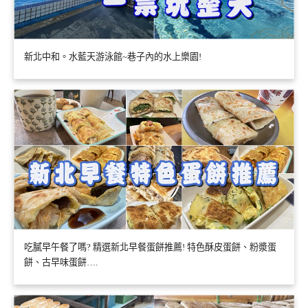
新北中和。水藍天游泳館~巷子內的水上樂園!
吃膩早午餐了嗎? 精選新北早餐蛋餅推薦! 特色酥皮蛋餅、粉漿蛋
餅、古早味蛋餅….