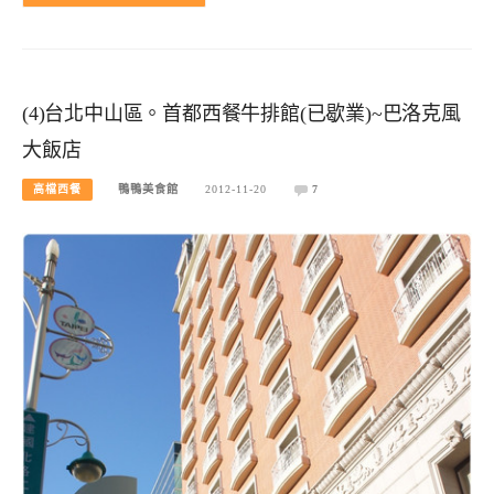
(4)台北中山區。首都西餐牛排館(已歇業)~巴洛克風
大飯店
高檔西餐
鴨鴨美食館
2012-11-20
7