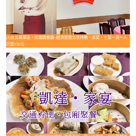
(3)台北萬華區。珍寶園餐廳~經濟實惠北京烤鴨、桌菜，七菜一湯一人
只要250元