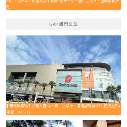
(4)台北萬華區。凱達家宴中餐廳~萬華車站、龍山寺美食，包廂聚餐推
薦
GA4熱門文章
中和環球購物中心懶人包:停車費、接駁車、各樓層餐廳介紹(持續更新)
(瀏覽：98,371)