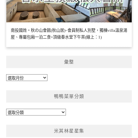
南投國姓。秋の山會館(秋山居)~會員制私人別墅，獨棟villa溫泉湯
屋、專屬包廂一泊二食+頂級春水堂下午茶(線上：1)
彙整
彙
整
鴨鴨菜單分類
鴨
鴨
菜
米其林星星集
單