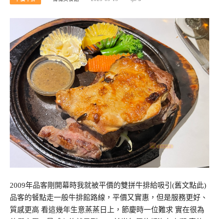
2009年品客剛開幕時我就被平價的雙拼牛排給吸引(舊文點此)
品客的餐點走一般牛排館路線，平價又實惠，但是服務更好、
質感更高 看這幾年生意蒸蒸日上，節慶時一位難求 實在很為