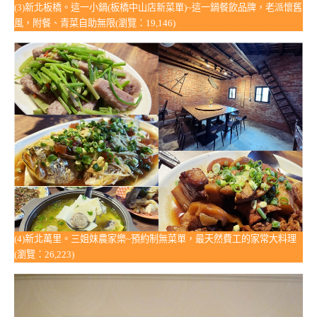
(3)新北板橋。這一小鍋(板橋中山店新菜單)~這一鍋餐飲品牌，老派懷舊
風，附餐、青菜自助無限(瀏覽：19,146)
(4)新北萬里。三姐妹農家樂~預約制無菜單，最天然費工的家常大料理
(瀏覽：26,223)