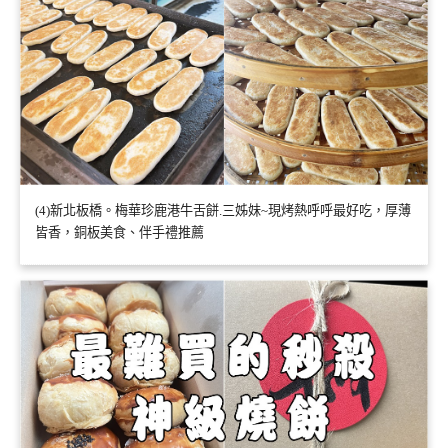
(4)新北板橋。梅華珍鹿港牛舌餅.三姊妹~現烤熱呼呼最好吃，厚薄
皆香，銅板美食、伴手禮推薦