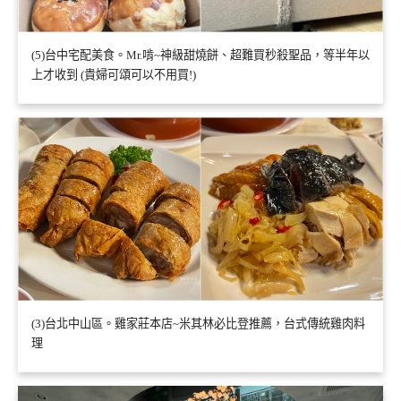
(5)台中宅配美食。Mr.啃~神級甜燒餅、超難買秒殺聖品，等半年以
上才收到 (貴婦可頌可以不用買!)
(3)台北中山區。雞家莊本店~米其林必比登推薦，台式傳統雞肉料
理