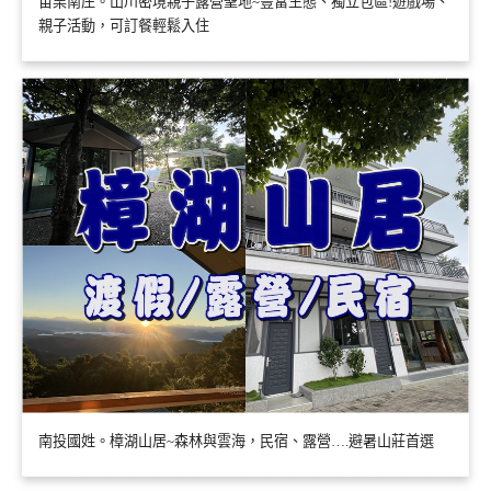
苗栗南庄。山川密境親子露營聖地~豐富生態、獨立包區!遊戲場、
親子活動，可訂餐輕鬆入住
南投國姓。樟湖山居~森林與雲海，民宿、露營….避暑山莊首選