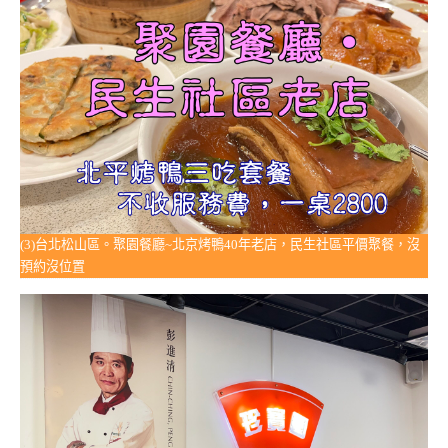
(3)台北松山區。聚園餐廳~北京烤鴨40年老店，民生社區平價聚餐，沒
預約沒位置