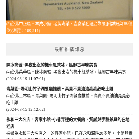
(3)台北中正區。羊成小館~老牌粵菜，豐富菜色適合聚餐(附詳細菜單/價
位)(瀏覽：109,511)
最新推播訊息
陳冰商號~黑夜出沒的機車紅茶冰，艋舺古早味美食
(4)台北萬華區。陳冰商號~黑夜出沒的機車紅茶冰，艋舺古早味美食
(2024-08-19 11:07:01)
青菜園~陽明山竹子湖餐廳推薦。高貴不貴油油亮亮必吃土雞
(4)台北士林區。青菜園~陽明山竹子湖餐廳推薦。高貴不貴油油亮亮必
吃土雞
(2024-08-15 12:12:02)
永和三大名店。客家小館~小巷弄裡的大餐館，質感與手藝兼具的在地
老店
被譽為永和三大名店之一的客家小館，已在永和深耕20多年。 小館其實