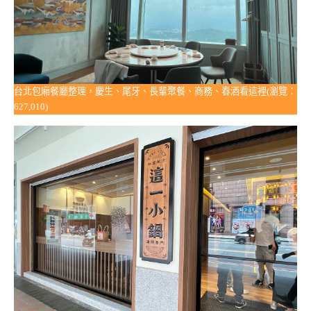
台北包廂餐廳整理，慶生、尾牙、長輩聚餐、商務、春酒看這裡(瀏覽：
627,010)