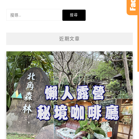
搜
尋
關
鍵
近期文章
字: