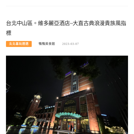
台北中山區。維多麗亞酒店~大直古典浪漫貴族風指
標
北北基玩透透
鴨鴨美食館
2023-03-07