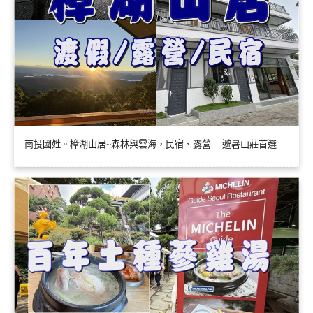
南投國姓。樟湖山居~森林與雲海，民宿、露營….避暑山莊首選