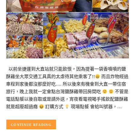
以前坐捷運到大直站就只能飲恨，因為提著一袋香噴噴的鹽
酥雞坐大眾交通工具真的太虐待其他乘客了!!
而且炸物經過
車程到家後都沒那麼好吃…. 所以後來有機會到大直一帶住宿
旅行，晚上我就一定會點台灣鹽酥雞帶回房間吃
不管是
電話點餐以後自取或是請外送，宵夜看電視喝手搖飲配鹽酥雞
就是超廢超過癮
訂購方式
現場點餐 會給叫號器，…
CONTINUE READING