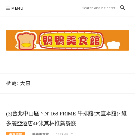
Skip
MENU
to
content
鴨鴨美食館
美食/旅遊/米其林親子資料收集
標籤:
大直
(3)台北中山區。N°168 PRIME 牛排館(大直本館)~維
多麗亞酒店4F米其林推薦餐廳
高檔西餐
鴨鴨美食館
2023-05-17