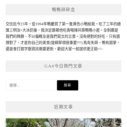
鴨鴨碎碎念
交往迄今25年。從1994年鴨慶買了第一隻黃色小鴨給我。吃了三年的總
匯三明治+大冰奶後，我決定跟著他吃香喝辣共築鴨鴨小屋。全制霸是
我們的興趣、不以偏概全是我們寫文的立意。沒有絕對的好吃，只有選
擇對了，才是你自己的美食(提綱挈領很重要!!!!) 馬有失蹄，鴨有錯掌，
還是會打錯字跟資訊需要更新，歡迎大家一起提供更正歐^^~
GA4今日熱門文章
搜
尋
關
鍵
近期文章
字: