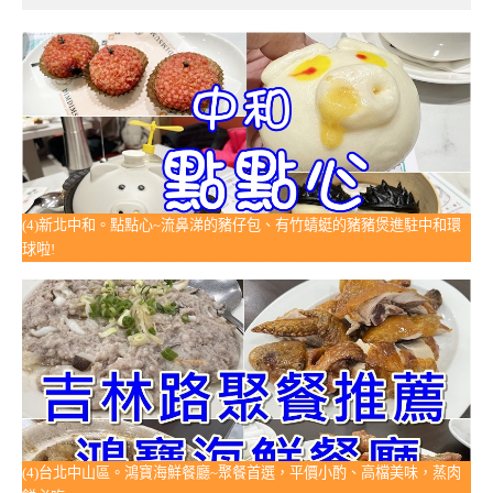
(4)新北中和。點點心~流鼻涕的豬仔包、有竹蜻蜓的豬豬煲進駐中和環
球啦!
(4)台北中山區。鴻寶海鮮餐廳~聚餐首選，平價小酌、高檔美味，蒸肉