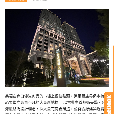
美福在進口優質肉品的市場上獨佔鰲頭，進軍飯店界仍本持初
心要塑立高貴不凡的大直新地標。 以古典主義藝術美學、台
灣脈絡為設計理念，採大量花崗岩建造，並符合綠建築規範，