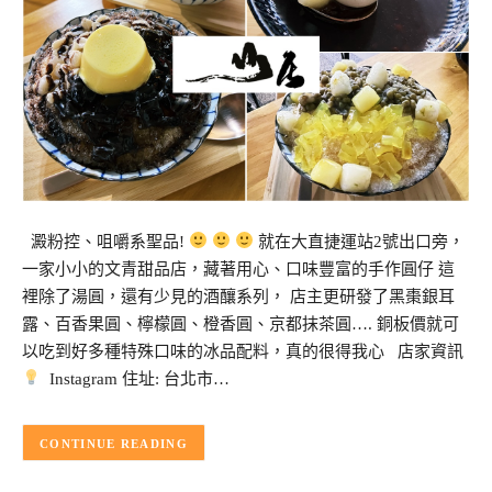
澱粉控、咀嚼系聖品!
就在大直捷運站2號出口旁，
一家小小的文青甜品店，藏著用心、口味豐富的手作圓仔 這
裡除了湯圓，還有少見的酒釀系列， 店主更研發了黑棗銀耳
露、百香果圓、檸檬圓、橙香圓、京都抹茶圓…. 銅板價就可
以吃到好多種特殊口味的冰品配料，真的很得我心 店家資訊
Instagram 住址: 台北市…
CONTINUE READING