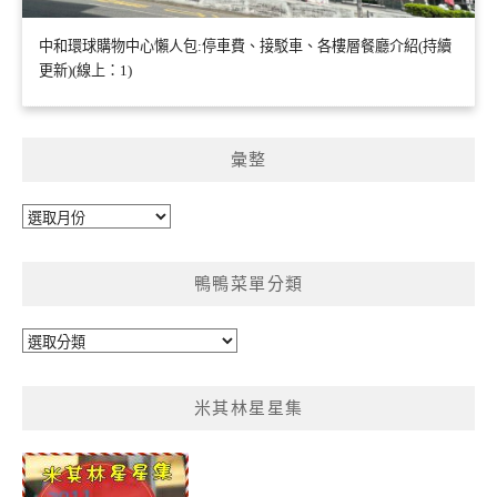
中和環球購物中心懶人包:停車費、接駁車、各樓層餐廳介紹(持續
更新)(線上：1)
彙整
彙
整
鴨鴨菜單分類
鴨
鴨
菜
米其林星星集
單
分
類