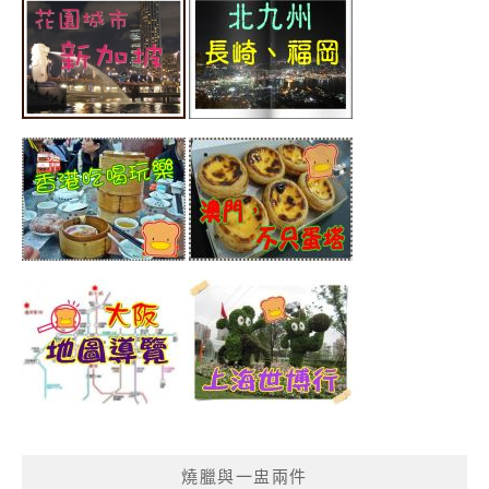
燒臘與一盅兩件