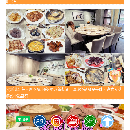
餅必吃
(4)新北新莊。廣泰樓小館~氣派新裝潢，環境舒適餐點美味，粵式大菜
港式小點都有