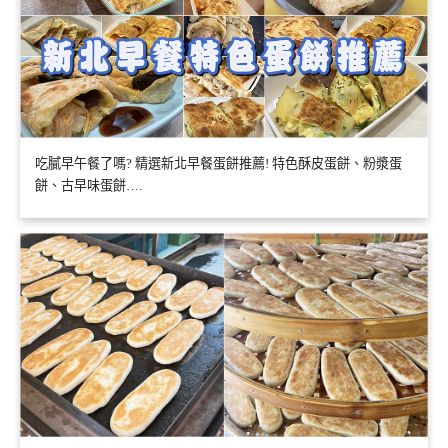
吃膩早午餐了嗎? 精選新北早餐蛋餅推薦! 特色酥皮蛋餅、粉漿蛋
餅、古早味蛋餅….