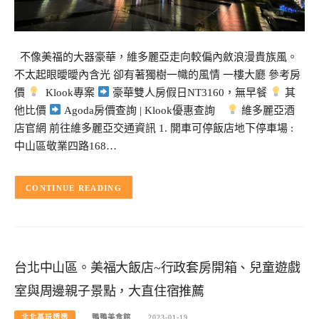
不像美福的大器豪華，維多麗亞走向較偏內斂浪漫貴族風。
不太起眼曖曖內含光 卻有著獨樹一幟的風情 一樓大廳 參考房
價
Klook專案
豪華雙人房假日NT3160，無早餐
其
他比價
Agoda房價查詢 | Klook優惠查詢
維多麗亞酒
店官網 前往維多麗亞交通資訊 1. 開車可停飯店地下停車場 :
中山區敬業四路168…
CONTINUE READING
台北中山區。美福大飯店~行政套房開箱、兒童遊戲
室與周邊親子景點，大直住宿推薦
北北基玩透透
鴨鴨美食館
2023-01-19