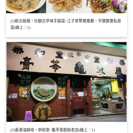
(3)新北板橋。灶腳古早味手路菜~江子翠聚餐推薦，平價實惠私房
菜(線上：1)
(3)香港油麻地。恭和堂~龜苓膏創始老店(線上：1)