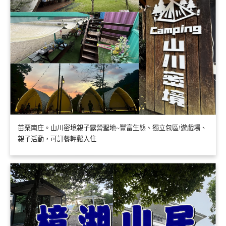
苗栗南庄。山川密境親子露營聖地~豐富生態、獨立包區!遊戲場、
親子活動，可訂餐輕鬆入住