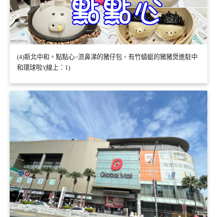
(4)新北中和。點點心~流鼻涕的豬仔包、有竹蜻蜓的豬豬煲進駐中
和環球啦!(線上：1)