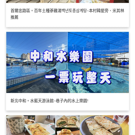
首爾忠路區。百年土種蔘雞湯백년토종삼계탕~本村韓屋旁、米其林
推薦
新北中和。水藍天游泳館~巷子內的水上樂園!