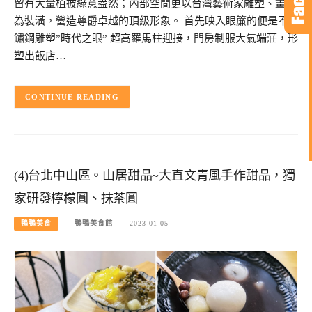
留有大量植披綠意盎然；內部空間更以台灣藝術家雕塑、畫作
為裝潢，營造尊爵卓越的頂級形象。 首先映入眼簾的便是不
鏽鋼雕塑”時代之眼” 超高羅馬柱迎接，門房制服大氣端莊，形
塑出飯店…
CONTINUE READING
(4)台北中山區。山居甜品~大直文青風手作甜品，獨
家研發檸檬圓、抹茶圓
鴨鴨美食
鴨鴨美食館
2023-01-05