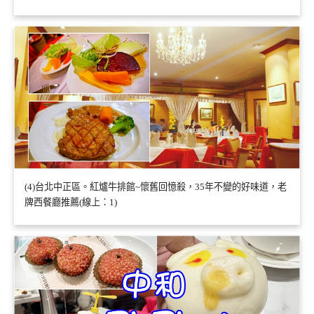
(4)台北中正區。紅爐牛排館~懷舊回憶殺，35年不變的好味道，老
牌西餐廳推薦(線上：1)