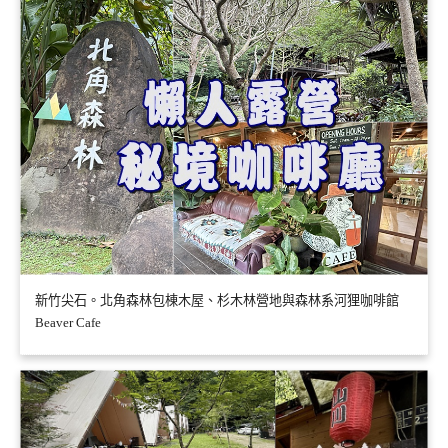
新竹尖石。北角森林包棟木屋、杉木林營地與森林系河狸咖啡館
Beaver Cafe