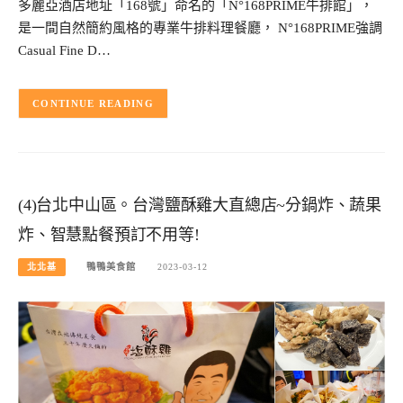
多麗亞酒店地址「168號」命名的「N°168PRIME牛排館」，
是一間自然簡約風格的專業牛排料理餐廳， N°168PRIME強調
Casual Fine D…
CONTINUE READING
(4)台北中山區。台灣鹽酥雞大直總店~分鍋炸、蔬果
炸、智慧點餐預訂不用等!
北北基
鴨鴨美食館
2023-03-12