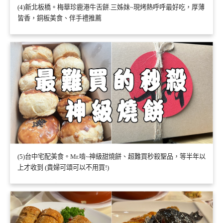
(4)新北板橋。梅華珍鹿港牛舌餅.三姊妹~現烤熱呼呼最好吃，厚薄
皆香，銅板美食、伴手禮推薦
(5)台中宅配美食。Mr.啃~神級甜燒餅、超難買秒殺聖品，等半年以
上才收到 (貴婦可頌可以不用買!)