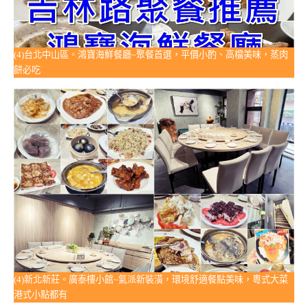
(4)台北中山區。鴻寶海鮮餐廳~聚餐首選，平價小酌、高檔美味，蒸肉
餅必吃
(4)新北新莊。廣泰樓小館~氣派新裝潢，環境舒適餐點美味，粵式大菜
港式小點都有