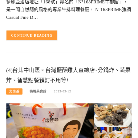
多麗亞酒店地址「168號」命名的「N°168PRIME牛排館」，
是一間自然簡約風格的專業牛排料理餐廳， N°168PRIME強調
Casual Fine D…
CONTINUE READING
(4)台北中山區。台灣鹽酥雞大直總店~分鍋炸、蔬果
炸、智慧點餐預訂不用等!
北北基
鴨鴨美食館
2023-03-12