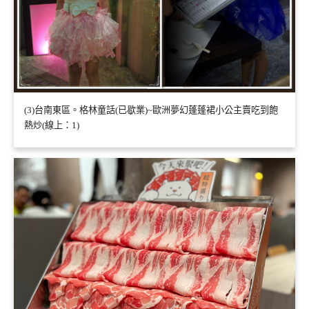
(3)台南東區。格林童話(已歇業)~歐洲夢幻蓬蓬裙小公主賣吃到飽
熱炒(線上：1)