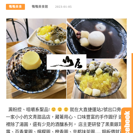
鴨鴨美食
鴨鴨美食館
2023-01-05
澱粉控、咀嚼系聖品!
就在大直捷運站2號出口旁，
一家小小的文青甜品店，藏著用心、口味豐富的手作圓仔 這
裡除了湯圓，還有少見的酒釀系列， 店主更研發了黑棗銀耳
露、百香果圓、檸檬圓、橙香圓、京都抹茶圓…. 銅板價就可