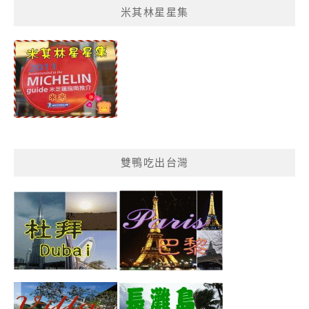
米其林星星集
單
分
類
雙鴨吃出台灣