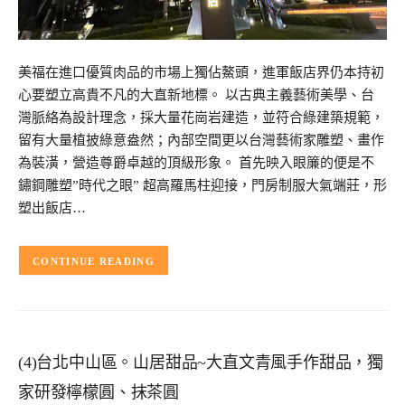
美福在進口優質肉品的市場上獨佔鰲頭，進軍飯店界仍本持初
心要塑立高貴不凡的大直新地標。 以古典主義藝術美學、台
灣脈絡為設計理念，採大量花崗岩建造，並符合綠建築規範，
留有大量植披綠意盎然；內部空間更以台灣藝術家雕塑、畫作
為裝潢，營造尊爵卓越的頂級形象。 首先映入眼簾的便是不
鏽鋼雕塑”時代之眼” 超高羅馬柱迎接，門房制服大氣端莊，形
塑出飯店…
CONTINUE READING
(4)台北中山區。山居甜品~大直文青風手作甜品，獨
家研發檸檬圓、抹茶圓