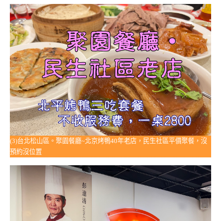
(3)台北松山區。聚園餐廳~北京烤鴨40年老店，民生社區平價聚餐，沒
預約沒位置