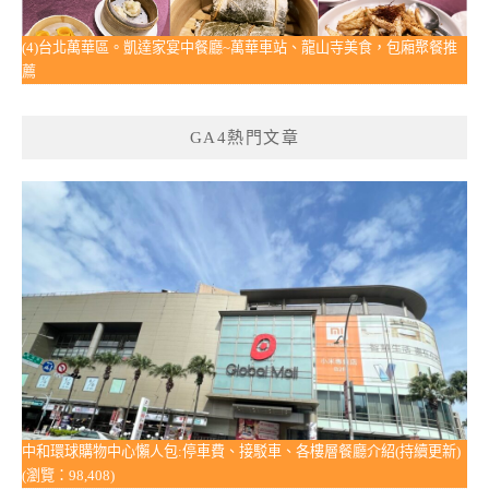
(4)台北萬華區。凱達家宴中餐廳~萬華車站、龍山寺美食，包廂聚餐推
薦
GA4熱門文章
中和環球購物中心懶人包:停車費、接駁車、各樓層餐廳介紹(持續更新)
(瀏覽：98,408)