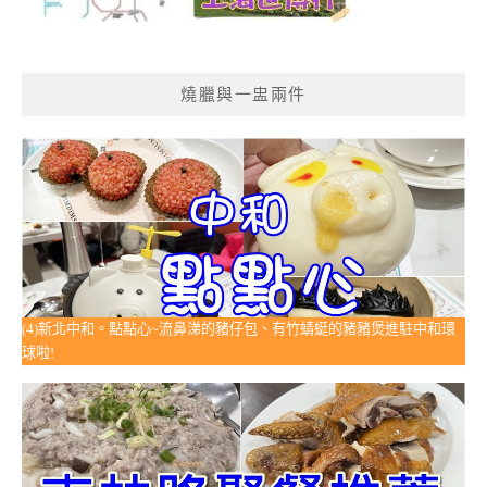
燒臘與一盅兩件
(4)新北中和。點點心~流鼻涕的豬仔包、有竹蜻蜓的豬豬煲進駐中和環
球啦!