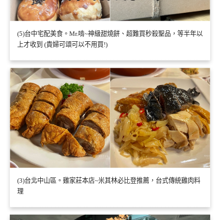
(5)台中宅配美食。Mr.啃~神級甜燒餅、超難買秒殺聖品，等半年以
上才收到 (貴婦可頌可以不用買!)
(3)台北中山區。雞家莊本店~米其林必比登推薦，台式傳統雞肉料
理