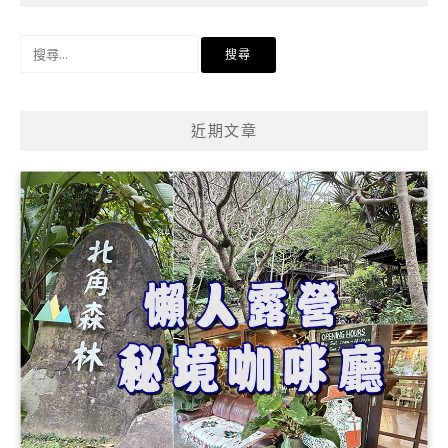
搜
尋
關
鍵
近期文章
字: