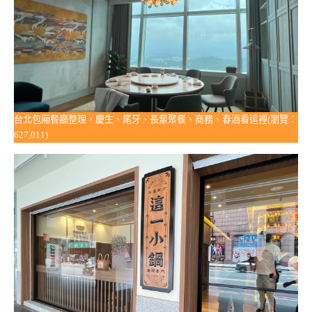
台北包廂餐廳整理，慶生、尾牙、長輩聚餐、商務、春酒看這裡(瀏覽：
627,011)