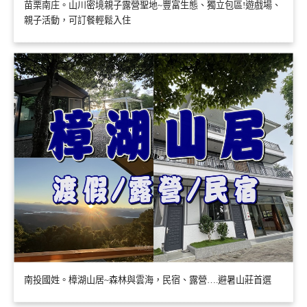
苗栗南庄。山川密境親子露營聖地~豐富生態、獨立包區!遊戲場、
親子活動，可訂餐輕鬆入住
南投國姓。樟湖山居~森林與雲海，民宿、露營….避暑山莊首選