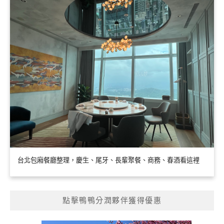
台北包廂餐廳整理，慶生、尾牙、長輩聚餐、商務、春酒看這裡
點擊鴨鴨分潤夥伴獲得優惠