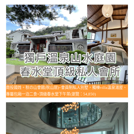
南投國姓。秋の山會館(秋山居)~會員制私人別墅，獨棟villa溫泉湯屋、
專屬包廂一泊二食+頂級春水堂下午茶(瀏覽：54,850)