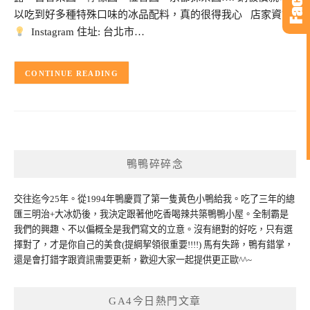
以吃到好多種特殊口味的冰品配料，真的很得我心 店家資訊
Instagram 住址: 台北市…
CONTINUE READING
鴨鴨碎碎念
交往迄今25年。從1994年鴨慶買了第一隻黃色小鴨給我。吃了三年的總
匯三明治+大冰奶後，我決定跟著他吃香喝辣共築鴨鴨小屋。全制霸是
我們的興趣、不以偏概全是我們寫文的立意。沒有絕對的好吃，只有選
擇對了，才是你自己的美食(提綱挈領很重要!!!!) 馬有失蹄，鴨有錯掌，
還是會打錯字跟資訊需要更新，歡迎大家一起提供更正歐^^~
GA4今日熱門文章