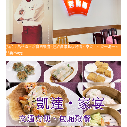
(3)台北萬華區。珍寶園餐廳~經濟實惠北京烤鴨、桌菜，七菜一湯一人
只要250元