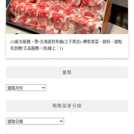
(3)新北板橋。聚•北海道昆布鍋(江子翠店)~轉型青菜、飲料、甜點
吃到飽!王品服務一流(線上：1)
彙整
彙
整
鴨鴨菜單分類
鴨
鴨
菜