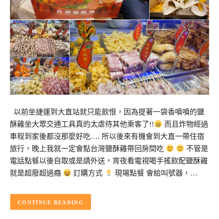
以前坐捷運到大直站就只能飲恨，因為提著一袋香噴噴的鹽
酥雞坐大眾交通工具真的太虐待其他乘客了!!
而且炸物經過
車程到家後都沒那麼好吃…. 所以後來有機會到大直一帶住宿
旅行，晚上我就一定會點台灣鹽酥雞帶回房間吃
不管是
電話點餐以後自取或是請外送，宵夜看電視喝手搖飲配鹽酥雞
就是超廢超過癮
訂購方式
現場點餐 會給叫號器，…
CONTINUE READING