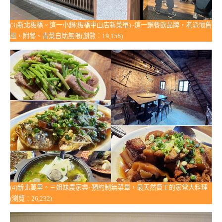
(3)新北板橋。這一小鍋(板橋中山店新菜單)~這一鍋餐飲品牌，老派懷舊
風，附餐、青菜自助無限(瀏覽：19,156)
(4)新北萬里。三姐妹農家樂~預約制無菜單，最天然費工的家常大料理
(瀏覽：26,232)