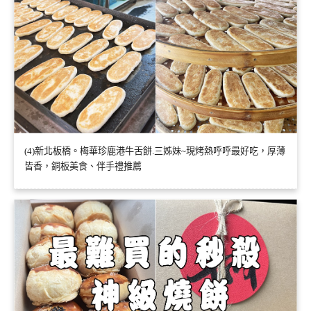
(4)新北板橋。梅華珍鹿港牛舌餅.三姊妹~現烤熱呼呼最好吃，厚薄
皆香，銅板美食、伴手禮推薦