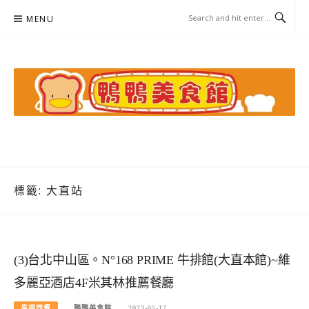
Skip
MENU
to
content
鴨鴨美食館
美食/旅遊/米其林親子資料收集
標籤:
大直站
(3)台北中山區。N°168 PRIME 牛排館(大直本館)~維
多麗亞酒店4F米其林推薦餐廳
高檔西餐
鴨鴨美食館
2023-05-17