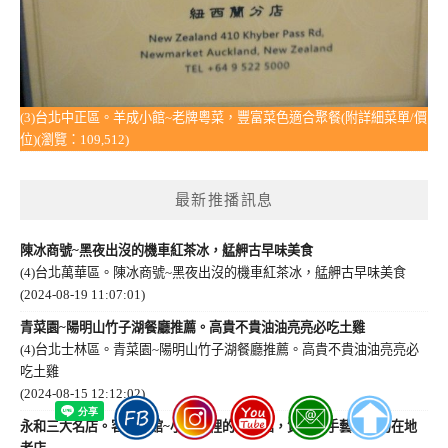
(3)台北中正區。羊成小館~老牌粵菜，豐富菜色適合聚餐(附詳細菜單/價
位)(瀏覽：109,512)
最新推播訊息
陳冰商號~黑夜出沒的機車紅茶冰，艋舺古早味美食
(4)台北萬華區。陳冰商號~黑夜出沒的機車紅茶冰，艋舺古早味美食
(2024-08-19 11:07:01)
青菜園~陽明山竹子湖餐廳推薦。高貴不貴油油亮亮必吃土雞
(4)台北士林區。青菜園~陽明山竹子湖餐廳推薦。高貴不貴油油亮亮必
吃土雞
(2024-08-15 12:12:02)
永和三大名店。客家小館~小巷弄裡的大餐館，質感與手藝兼具的在地