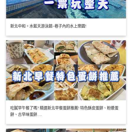
新北中和。水藍天游泳館~巷子內的水上樂園!
吃膩早午餐了嗎? 精選新北早餐蛋餅推薦! 特色酥皮蛋餅、粉漿蛋
餅、古早味蛋餅….