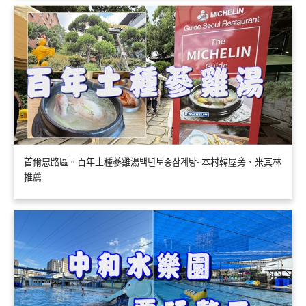
首爾忠路區。百年土種蔘雞湯백년토종삼계탕~本村韓屋旁、米其林
推薦