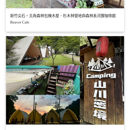
新竹尖石。北角森林包棟木屋、杉木林營地與森林系河狸咖啡館
Beaver Cafe