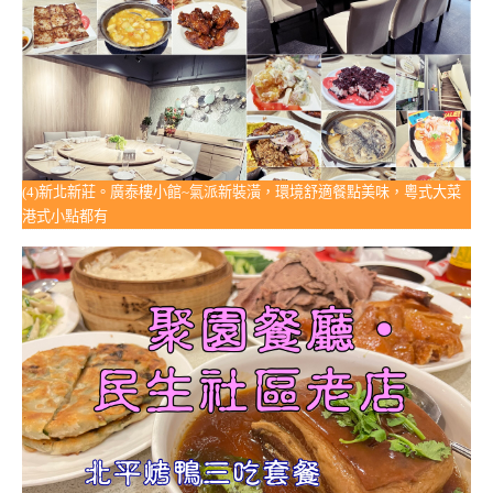
(4)新北新莊。廣泰樓小館~氣派新裝潢，環境舒適餐點美味，粵式大菜
港式小點都有