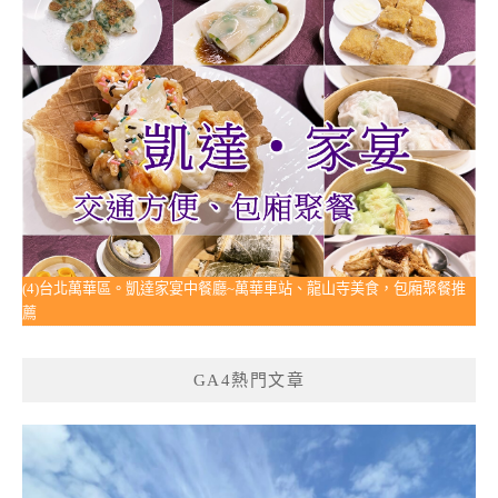
(4)台北萬華區。凱達家宴中餐廳~萬華車站、龍山寺美食，包廂聚餐推
薦
GA4熱門文章