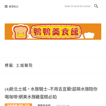
Skip
MENU
to
content
鴨鴨美食館
美食/旅遊/米其林親子資料收集
標籤:
土城醫院
(4)新北土城。水豚騎士~不用去宜蘭!超萌水豚陪你
喝咖啡!網美水豚雞蛋糕必拍
咖啡簡餐/糕點/甜食
鴨鴨美食館
2022-05-04