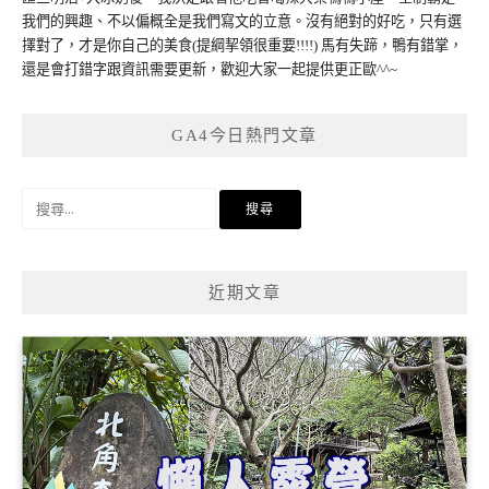
我們的興趣、不以偏概全是我們寫文的立意。沒有絕對的好吃，只有選
擇對了，才是你自己的美食(提綱挈領很重要!!!!) 馬有失蹄，鴨有錯掌，
還是會打錯字跟資訊需要更新，歡迎大家一起提供更正歐^^~
GA4今日熱門文章
搜
尋
關
鍵
近期文章
字: