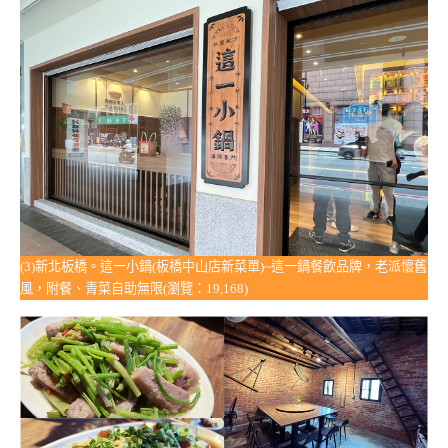
(3)新北板橋。這一小鍋(板橋中山店新菜單)~這一鍋餐飲品牌，老派懷舊
風，附餐、青菜自助無限(瀏覽：19,168)