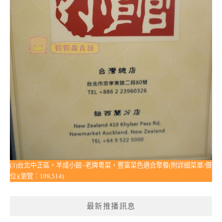
(3)台北中正區。羊成小館~老牌粵菜，豐富菜色適合聚餐(附詳細菜單/價
位)(瀏覽：109,514)
最新推播訊息