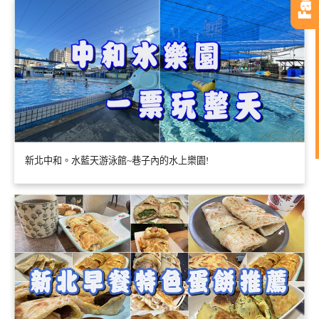
新北中和。水藍天游泳館~巷子內的水上樂園!