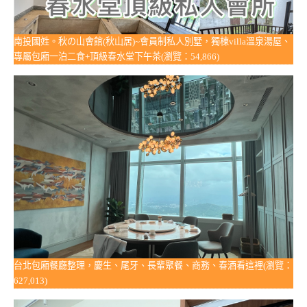
南投國姓。秋の山會館(秋山居)~會員制私人別墅，獨棟villa溫泉湯屋、
專屬包廂一泊二食+頂級春水堂下午茶(瀏覽：54,866)
台北包廂餐廳整理，慶生、尾牙、長輩聚餐、商務、春酒看這裡(瀏覽：
627,013)