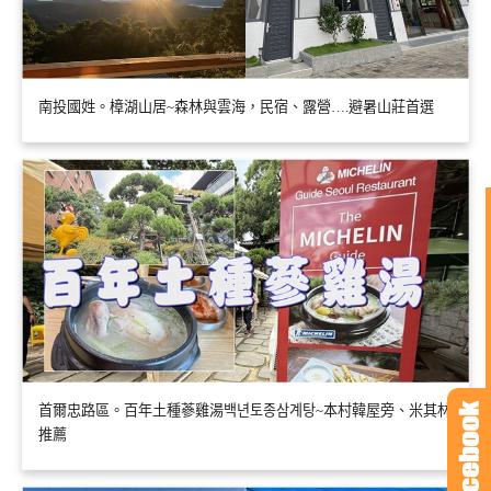
南投國姓。樟湖山居~森林與雲海，民宿、露營….避暑山莊首選
首爾忠路區。百年土種蔘雞湯백년토종삼계탕~本村韓屋旁、米其林
推薦