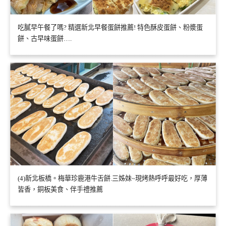
吃膩早午餐了嗎? 精選新北早餐蛋餅推薦! 特色酥皮蛋餅、粉漿蛋
餅、古早味蛋餅….
(4)新北板橋。梅華珍鹿港牛舌餅.三姊妹~現烤熱呼呼最好吃，厚薄
皆香，銅板美食、伴手禮推薦