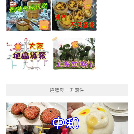
燒臘與一盅兩件