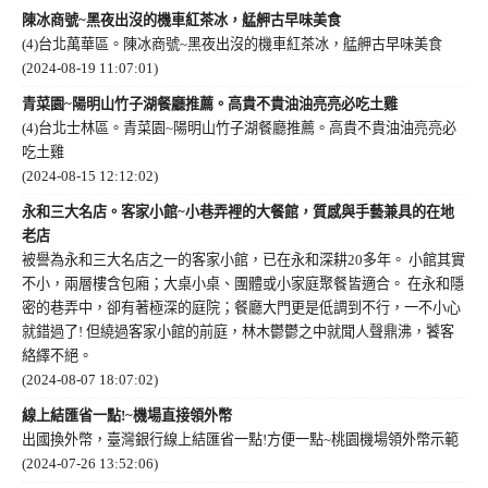
陳冰商號~黑夜出沒的機車紅茶冰，艋舺古早味美食
(4)台北萬華區。陳冰商號~黑夜出沒的機車紅茶冰，艋舺古早味美食
(2024-08-19 11:07:01)
青菜園~陽明山竹子湖餐廳推薦。高貴不貴油油亮亮必吃土雞
(4)台北士林區。青菜園~陽明山竹子湖餐廳推薦。高貴不貴油油亮亮必
吃土雞
(2024-08-15 12:12:02)
永和三大名店。客家小館~小巷弄裡的大餐館，質感與手藝兼具的在地
老店
被譽為永和三大名店之一的客家小館，已在永和深耕20多年。 小館其實
不小，兩層樓含包廂；大桌小桌、團體或小家庭聚餐皆適合。 在永和隱
密的巷弄中，卻有著極深的庭院；餐廳大門更是低調到不行，一不小心
就錯過了! 但繞過客家小館的前庭，林木鬱鬱之中就聞人聲鼎沸，饕客
絡繹不絕。
(2024-08-07 18:07:02)
線上結匯省一點!~機場直接領外幣
出國換外幣，臺灣銀行線上結匯省一點!方便一點~桃園機場領外幣示範
(2024-07-26 13:52:06)