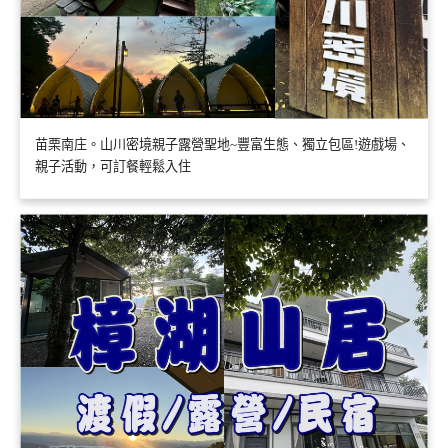
苗栗南庄。山川密境親子露營聖地~豐富生態、獨立包區!遊戲場、
親子活動，可訂餐輕鬆入住