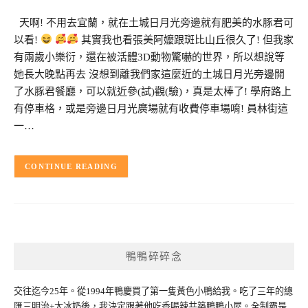
天啊! 不用去宜蘭，就在土城日月光旁邊就有肥美的水豚君可
以看!
其實我也看張美阿嬤跟斑比山丘很久了! 但我家
有兩歲小樂衍，還在被活體3D動物驚嚇的世界，所以想說等
她長大晚點再去 沒想到離我們家這麼近的土城日月光旁邊開
了水豚君餐廳，可以就近參(試)觀(驗)，真是太棒了! 學府路上
有停車格，或是旁邊日月光廣場就有收費停車場唷! 員林街這
一…
CONTINUE READING
鴨鴨碎碎念
交往迄今25年。從1994年鴨慶買了第一隻黃色小鴨給我。吃了三年的總
匯三明治+大冰奶後，我決定跟著他吃香喝辣共築鴨鴨小屋。全制霸是