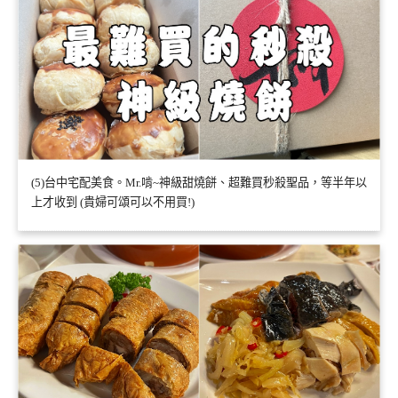
(5)台中宅配美食。Mr.啃~神級甜燒餅、超難買秒殺聖品，等半年以
上才收到 (貴婦可頌可以不用買!)