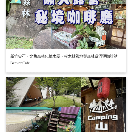
新竹尖石。北角森林包棟木屋、杉木林營地與森林系河狸咖啡館
Beaver Cafe