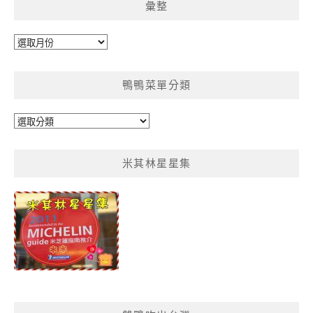
彙整
彙
整
鴨鴨菜單分類
鴨
鴨
菜
米其林星星集
單
分
類