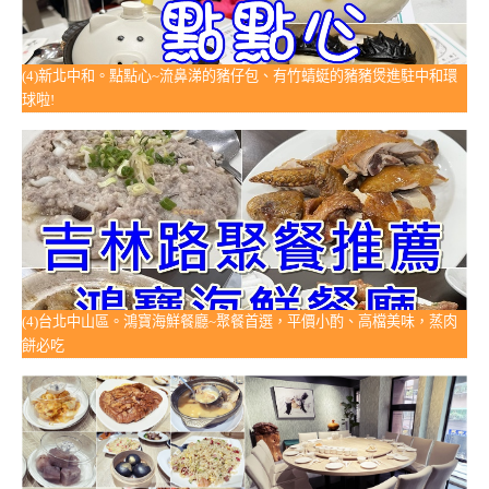
(4)新北中和。點點心~流鼻涕的豬仔包、有竹蜻蜓的豬豬煲進駐中和環
球啦!
(4)台北中山區。鴻寶海鮮餐廳~聚餐首選，平價小酌、高檔美味，蒸肉
餅必吃