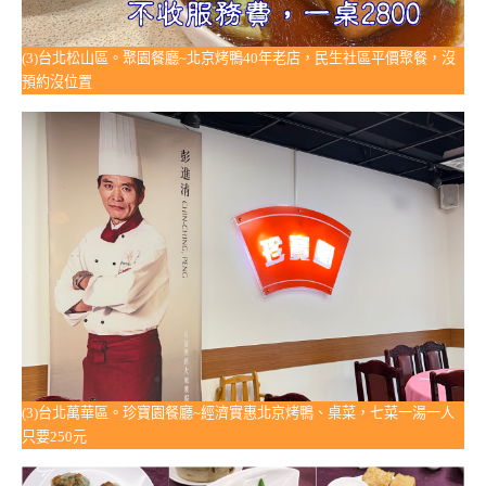
(3)台北松山區。聚園餐廳~北京烤鴨40年老店，民生社區平價聚餐，沒
預約沒位置
(3)台北萬華區。珍寶園餐廳~經濟實惠北京烤鴨、桌菜，七菜一湯一人
只要250元