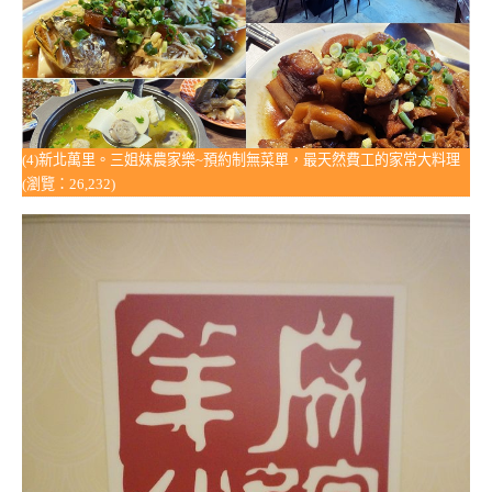
(4)新北萬里。三姐妹農家樂~預約制無菜單，最天然費工的家常大料理
(瀏覽：26,232)