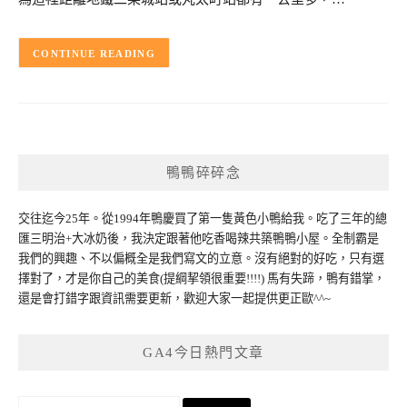
CONTINUE READING
鴨鴨碎碎念
交往迄今25年。從1994年鴨慶買了第一隻黃色小鴨給我。吃了三年的總
匯三明治+大冰奶後，我決定跟著他吃香喝辣共築鴨鴨小屋。全制霸是
我們的興趣、不以偏概全是我們寫文的立意。沒有絕對的好吃，只有選
擇對了，才是你自己的美食(提綱挈領很重要!!!!) 馬有失蹄，鴨有錯掌，
還是會打錯字跟資訊需要更新，歡迎大家一起提供更正歐^^~
GA4今日熱門文章
搜