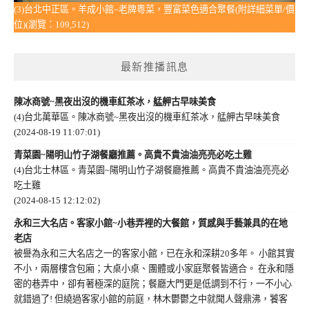
(3)台北中正區。羊成小館~老牌粵菜，豐富菜色適合聚餐(附詳細菜單/價
位)(瀏覽：109,512)
最新推播訊息
陳冰商號~黑夜出沒的機車紅茶冰，艋舺古早味美食
(4)台北萬華區。陳冰商號~黑夜出沒的機車紅茶冰，艋舺古早味美食
(2024-08-19 11:07:01)
青菜園~陽明山竹子湖餐廳推薦。高貴不貴油油亮亮必吃土雞
(4)台北士林區。青菜園~陽明山竹子湖餐廳推薦。高貴不貴油油亮亮必
吃土雞
(2024-08-15 12:12:02)
永和三大名店。客家小館~小巷弄裡的大餐館，質感與手藝兼具的在地
老店
被譽為永和三大名店之一的客家小館，已在永和深耕20多年。 小館其實
不小，兩層樓含包廂；大桌小桌、團體或小家庭聚餐皆適合。 在永和隱
密的巷弄中，卻有著極深的庭院；餐廳大門更是低調到不行，一不小心
就錯過了! 但繞過客家小館的前庭，林木鬱鬱之中就聞人聲鼎沸，饕客