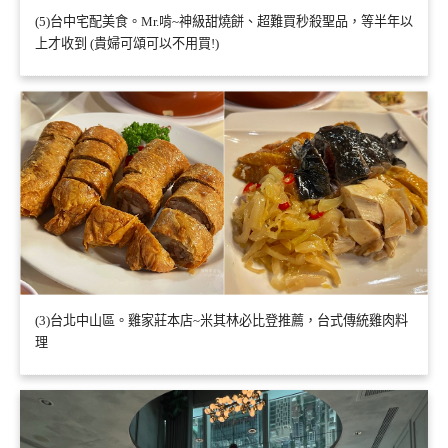
(5)台中宅配美食。Mr.啃~神級甜燒餅、超難買秒殺聖品，等半年以
上才收到 (貴婦可頌可以不用買!)
(3)台北中山區。雞家莊本店~米其林必比登推薦，台式傳統雞肉料
理