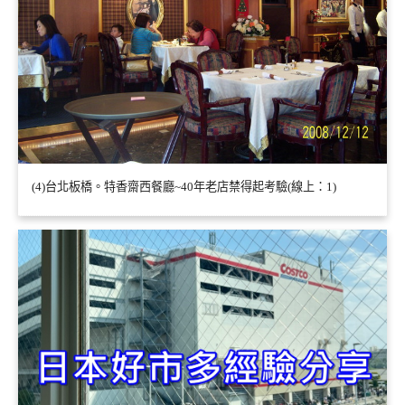
(4)台北板橋。特香齋西餐廳~40年老店禁得起考驗(線上：1)