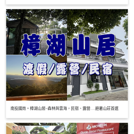
南投國姓。樟湖山居~森林與雲海，民宿、露營….避暑山莊首選