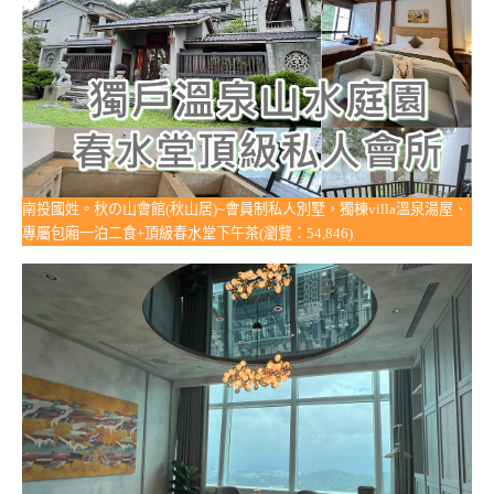
南投國姓。秋の山會館(秋山居)~會員制私人別墅，獨棟villa溫泉湯屋、
專屬包廂一泊二食+頂級春水堂下午茶(瀏覽：54,846)