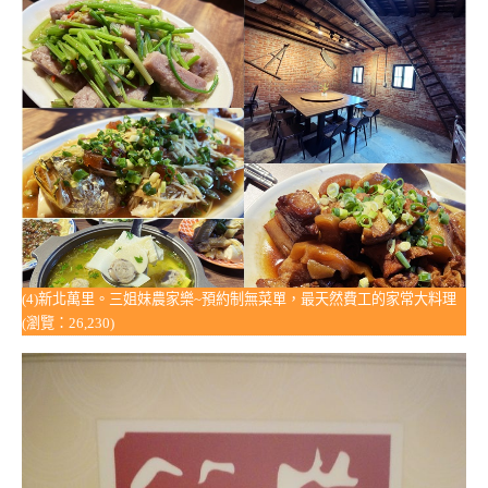
(4)新北萬里。三姐妹農家樂~預約制無菜單，最天然費工的家常大料理
(瀏覽：26,230)