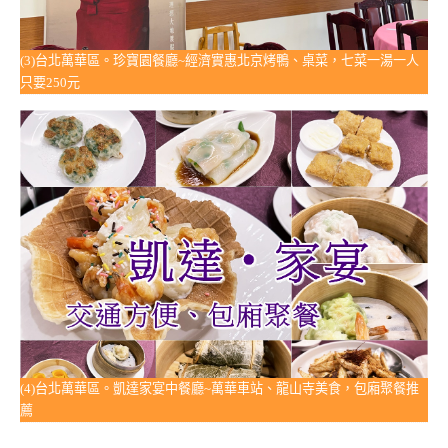
(3)台北萬華區。珍寶園餐廳~經濟實惠北京烤鴨、桌菜，七菜一湯一人
只要250元
(4)台北萬華區。凱達家宴中餐廳~萬華車站、龍山寺美食，包廂聚餐推
薦