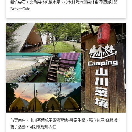
新竹尖石。北角森林包棟木屋、杉木林營地與森林系河狸咖啡館
Beaver Cafe
苗栗南庄。山川密境親子露營聖地~豐富生態、獨立包區!遊戲場、
親子活動，可訂餐輕鬆入住