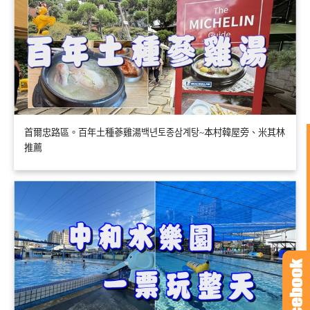
首爾忠路區。百年土種蔘雞湯백년토종삼계탕~本村韓屋旁、米其林
推薦