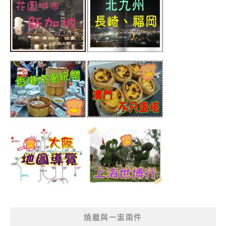
燒臘與一盅兩件