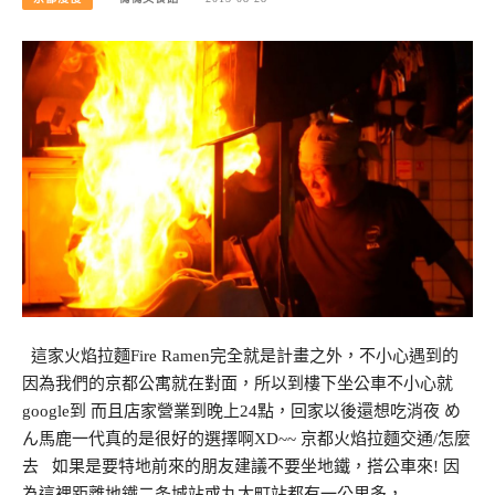
這家火焰拉麵Fire Ramen完全就是計畫之外，不小心遇到的
因為我們的京都公寓就在對面，所以到樓下坐公車不小心就
google到 而且店家營業到晚上24點，回家以後還想吃消夜 め
ん馬鹿一代真的是很好的選擇啊XD~~ 京都火焰拉麵交通/怎麼
去 如果是要特地前來的朋友建議不要坐地鐵，搭公車來! 因
為這裡距離地鐵二条城站或丸太町站都有一公里多，…