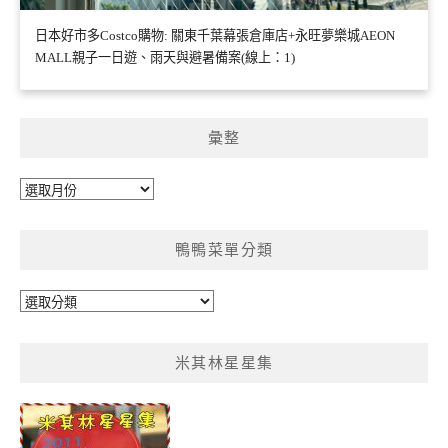
日本好市多Costco購物: 關東千葉幕張倉庫店+永旺夢樂城AEON
MALL親子一日遊、雨天與避暑備案(線上：1)
彙整
彙
整
鴨鴨菜單分類
鴨
鴨
菜
米其林星星集
單
分
類