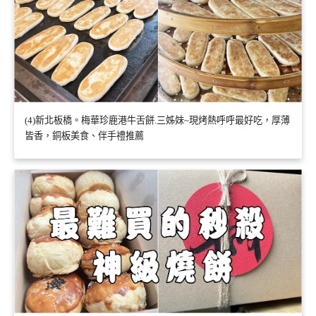
(4)新北板橋。梅華珍鹿港牛舌餅.三姊妹~現烤熱呼呼最好吃，厚薄
皆香，銅板美食、伴手禮推薦