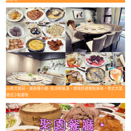
(4)新北新莊。廣泰樓小館~氣派新裝潢，環境舒適餐點美味，粵式大菜
港式小點都有