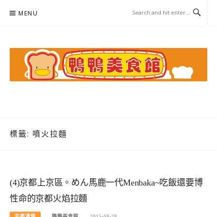
Skip
MENU
to
content
鴨鴨美食館
美食/旅遊/米其林親子資料收集
標籤:
噴火拉麵
(4)京都上京區。めん馬鹿一代Menbaka~吃飯還要博
性命的京都火焰拉麵
京都漫慢
鴨鴨美食館
2015-08-28