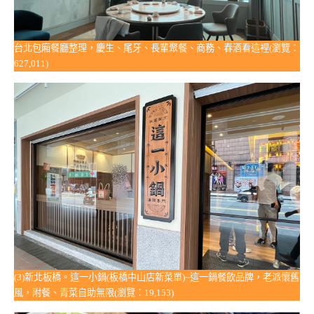
台北包廂餐廳整理，慶生、尾牙、長輩聚餐、商務、春酒看這裡(瀏覽：
627,011)
(3)新北板橋。這一小鍋(板橋中山店新菜單)~這一鍋餐飲品牌，老派懷舊
風，附餐、青菜自助無限(瀏覽：19,153)