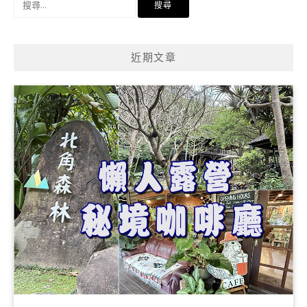
尋
關
鍵
近期文章
字: