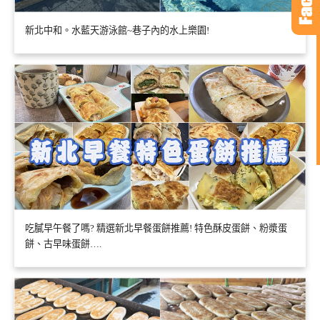
新北中和。水藍天游泳館~巷子內的水上樂園!
吃膩早午餐了嗎? 精選新北早餐蛋餅推薦! 特色酥皮蛋餅、粉漿蛋
餅、古早味蛋餅….