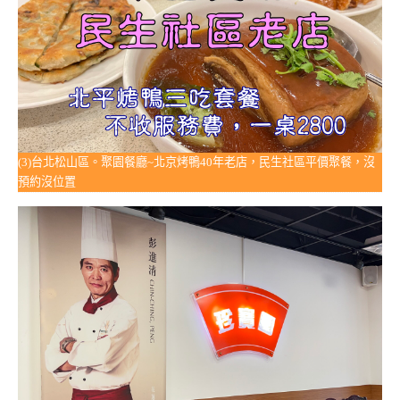
(3)台北松山區。聚園餐廳~北京烤鴨40年老店，民生社區平價聚餐，沒
預約沒位置