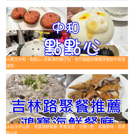
(4)新北中和。點點心~流鼻涕的豬仔包、有竹蜻蜓的豬豬煲進駐中和環
球啦!
(4)台北中山區。鴻寶海鮮餐廳~聚餐首選，平價小酌、高檔美味，蒸肉
餅必吃