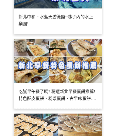
新北中和。水藍天游泳館~巷子內的水上
樂園!
吃膩早午餐了嗎? 精選新北早餐蛋餅推薦!
特色酥皮蛋餅、粉漿蛋餅、古早味蛋餅….