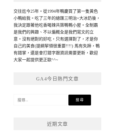
交往迄今25年。從1994年鴨慶買了第一隻黃色
小鴨給我。吃了三年的總匯三明治+大冰奶後，
我決定跟著他吃香喝辣共築鴨鴨小屋。全制霸
是我們的興趣、不以偏概全是我們寫文的立
意。沒有絕對的好吃，只有選擇對了，才是你
自己的美食(提綱挈領很重要!!!!) 馬有失蹄，鴨
有錯掌，還是會打錯字跟資訊需要更新，歡迎
大家一起提供更正歐^^~
GA4今日熱門文章
搜
尋
關
鍵
近期文章
字: