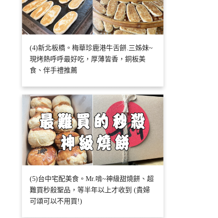
(4)新北板橋。梅華珍鹿港牛舌餅.三姊妹~
現烤熱呼呼最好吃，厚薄皆香，銅板美
食、伴手禮推薦
(5)台中宅配美食。Mr.啃~神級甜燒餅、超
難買秒殺聖品，等半年以上才收到 (貴婦
可頌可以不用買!)