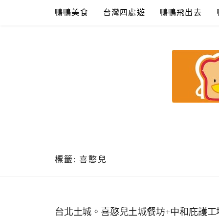
Skip
鴨鴨美食
台灣四處遊
鴨鴨飛出去
to
content
鴨鴨美食館
美食/旅遊/米其林親子資料收集
標籤:
喜憨兒
台北土城。喜憨兒土城餐坊+中和庇護工