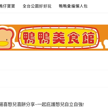
鴨仔寶寶
全台公園好好玩
鴨鴨彙編懶人包
場喜憨兒喜餅分享~一起庇護憨兒自立自強!