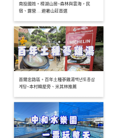
南投國姓。樟湖山居~森林與雲海，民
宿、露營….避暑山莊首選
首爾忠路區。百年土種蔘雞湯백년토종삼
계탕~本村韓屋旁、米其林推薦